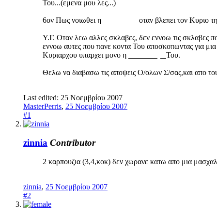
Του...(εμενα μου λες...)
6ον Πως νοιωθει η
"εκλεκτη"
οταν βλεπει τον Κυριο τη
Υ.Γ. Οταν λεω αλλες σκλαβες, δεν εννοω τις σκλαβες π
εννοω αυτες που πανε κοντα Του αποσκοπωντας για μια μ
Κυριαρχου υπαρχει μονο η
"εκλεκτη"
Του.
Θελω να διαβασω τις αποψεις Ο/ολων Σ/σας,και απο του
Last edited:
25 Νοεμβρίου 2007
MasterPerris
,
25 Νοεμβρίου 2007
#1
zinnia
Contributor
2 καρπουζια (3,4,κοκ) δεν χωρανε κατω απο μια μασχαλη
zinnia
,
25 Νοεμβρίου 2007
#2