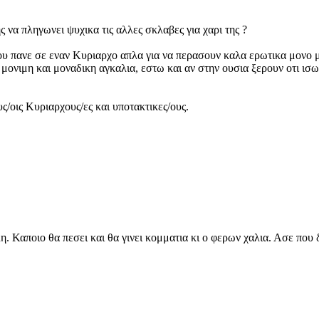
ς να πληγωνει ψυχικα τις αλλες σκλαβες για χαρι της ?
ου πανε σε εναν Κυριαρχο απλα για να περασουν καλα ερωτικα μονο μ
ονιμη και μοναδικη αγκαλια, εστω και αν στην ουσια ξερουν οτι ισως 
ς/οις Κυριαρχους/ες και υποτακτικες/ους.
. Καποιο θα πεσει και θα γινει κομματια κι ο φερων χαλια. Ασε που δ