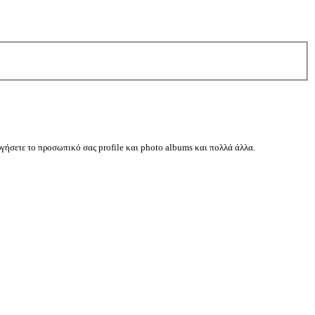
ργήσετε το προσωπικό σας profile και photo albums και πολλά άλλα.