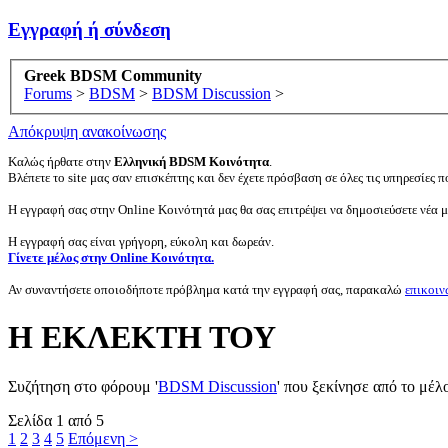
Εγγραφή ή σύνδεση
Greek BDSM Community
Forums
>
BDSM
>
BDSM Discussion
>
Απόκρυψη ανακοίνωσης
Καλώς ήρθατε στην
Ελληνική BDSM Κοινότητα
.
Βλέπετε το site μας σαν επισκέπτης και δεν έχετε πρόσβαση σε όλες τις υπηρεσίες πο
Η εγγραφή σας στην Online Κοινότητά μας θα σας επιτρέψει να δημοσιεύσετε νέα 
Η εγγραφή σας είναι γρήγορη, εύκολη και δωρεάν.
Γίνετε μέλος στην Online Κοινότητα.
Αν συναντήσετε οποιοδήποτε πρόβλημα κατά την εγγραφή σας, παρακαλώ
επικοιν
Η ΕΚΛΕΚΤΗ ΤΟΥ
Συζήτηση στο φόρουμ '
BDSM Discussion
' που ξεκίνησε από το μέλ
Σελίδα 1 από 5
1
2
3
4
5
Επόμενη >