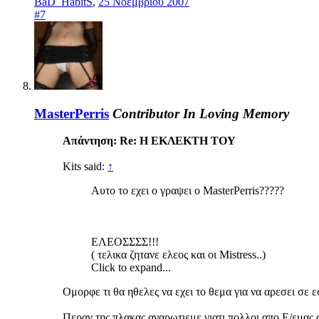
BaD_HabitS
,
25 Νοεμβρίου 2007
#7
MasterPerris
Contributor
In Loving Memory
Απάντηση: Re: Η ΕΚΛΕΚΤΗ ΤΟΥ
Kits said:
↑
Αυτο το εχει ο γραψει ο MasterPerris?????
ΕΛΕΟΣΣΣΣ!!!
( τελικα ζητανε ελεος και οι Mistress..)
Click to expand...
Ομορφε τι θα ηθελες να εχει το θεμα για να αρεσει σε ε
Περαν της πλακας αναρωτιεμε γιατι πολλοι απο Ε/εμας