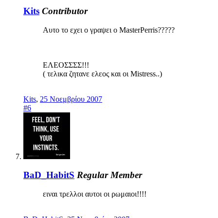
Kits
Contributor
Αυτο το εχει ο γραψει ο MasterPerris?????
ΕΛΕΟΣΣΣΣ!!!
( τελικα ζητανε ελεος και οι Mistress..)
Kits
,
25 Νοεμβρίου 2007
#6
BaD_HabitS
Regular Member
ειναι τρελλοι αυτοι οι ρωμαιοι!!!!