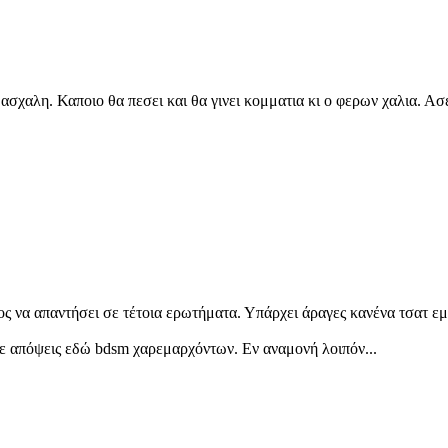
ασχαλη. Καποιο θα πεσει και θα γινει κομματια κι ο φερων χαλια. Ασε
ος να απαντήσει σε τέτοια ερωτήματα. Υπάρχει άραγες κανένα τσατ ε
ε απόψεις εδώ bdsm χαρεμαρχόντων. Εν αναμονή λοιπόν...