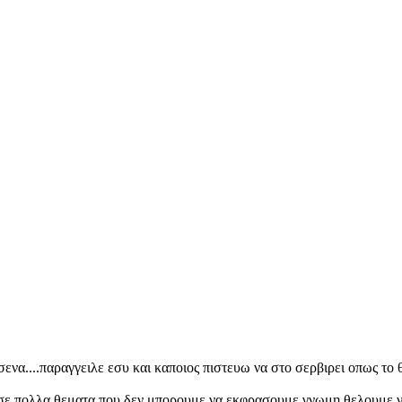
σενα....παραγγειλε εσυ και καποιος πιστευω να στο σερβιρει οπως το θε
 σε πολλα θεματα που δεν μπορουμε να εκφρασουμε γνωμη θελουμε να