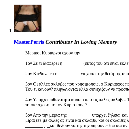
MasterPerris
Contributor
In Loving Memory
Μερικοι Κυριαρχοι εχουν την
"εκλεκτη Τους σκλαβα
1ον Σε τι διαφερει η
"εκλεκτη"
(εκτος του οτι ειναι εκλ
2ον Κινδυνευει η
"εκλεκτη"
να χασει την θεση της απο
3ον Οι αλλες σκλαβες που χρησιμοποιει ο Κυριαρχος π
Του τι κανουν? πληγωνονται αλλα συνεχιζουν να προσπαθ
4ον Υπαρχει πιθανοτητα καποια απο τις απλες σκλαβες 
τετοια σχεση με τον Κυριο τους ?
5ον Απο την μερια της
"εκλεκτης"
υπαρχει ζηλεια, και
μιραζετε με αλλες ας ειναι και σκλαβα, και οι σκλαβες λ
"εκλεκτης"
και θελουν να της την παρουν εστω και αν 