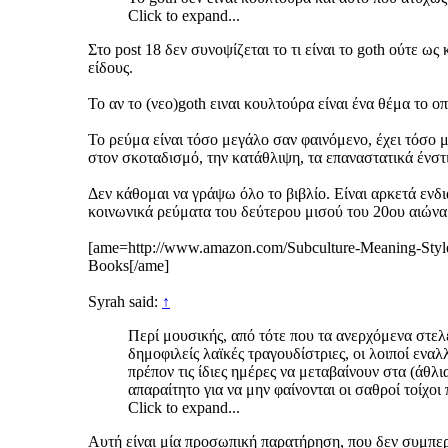
Click to expand...
Στο post 18 δεν συνοψίζεται το τι είναι το goth ούτε 
είδους.
Το αν το (νεο)goth ειναι κουλτούρα είναι ένα θέμα το ο
Το ρεύμα είναι τόσο μεγάλο σαν φαινόμενο, έχει τόσο 
στον σκοταδισμό, την κατάθλιψη, τα επαναστατικά ένσ
Δεν κάθομαι να γράψω όλο το βιβλίο. Είναι αρκετά εν
κοινωνικά ρεύματα του δεύτερου μισού του 20ου αιώνα 
[ame=http://www.amazon.com/Subculture-Meaning-Styl
Books[/ame]
Syrah said:
↑
Περί μουσικής, από τότε που τα ανερχόμενα στελ
δημοφιλείς λαϊκές τραγουδίστριες, οι λοιποί εναλ
πρέπον τις ίδιες ημέρες να μεταβαίνουν στα (άθλ
απαραίτητο για να μην φαίνονται οι σαθροί τοίχοι
Click to expand...
Αυτή είναι μία προσωπική παρατήρηση, που δεν συμπερ