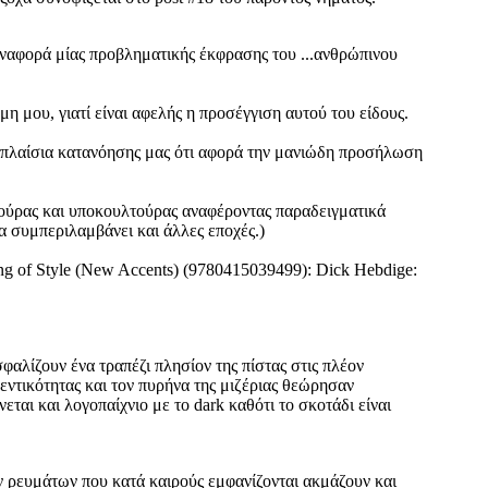
ή αναφορά μίας προβληματικής έκφρασης του ...ανθρώπινου
μη μου, γιατί είναι αφελής η προσέγγιση αυτού του είδους.
νά πλαίσια κατανόησης μας ότι αφορά την μανιώδη προσήλωση
τούρας και υποκουλτούρας αναφέροντας παραδειγματικά
α συμπεριλαμβάνει και άλλες εποχές.)
 of Style (New Accents) (9780415039499): Dick Hebdige:
αλίζουν ένα τραπέζι πλησίον της πίστας στις πλέον
υθεντικότητας και τον πυρήνα της μιζέριας θεώρησαν
ται και λογοπαίχνιο με το dark καθότι το σκοτάδι είναι
ν ρευμάτων που κατά καιρούς εμφανίζονται ακμάζουν και