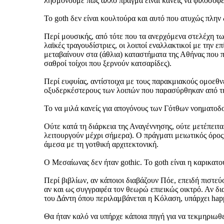
λησμονούμε πως άλλο πράγμα είναι κανείς να φιλοσοφεί
Το goth δεν είναι κουλτούρα και αυτό που ατυχώς πλην
Περί μουσικής, από τότε που τα ανερχόμενα στελέχη τω
λαϊκές τραγουδίστριες, οι λοιποί εναλλακτικοί με την ε
μεταβαίνουν στα (άθλια) καταστήματα της Αθήνας που πα
σαθροί τοίχοι που ξερνούν κατσαρίδες).
Περί ευφυίας, αντίστοιχα με τους παρακμιακούς ομοεθ
οξυδερκέστερους των λοιπών που παρασύρθηκαν από τη 
Το να μιλά κανείς για απογόνους των Γότθων νοηματοδ
Ούτε κατά τη διάρκεια της Αναγέννησης, ούτε μετέπειτ
λειτουργούν μέχρι σήμερα). Ο πράγματι μειωτικός όρος
άμεσα με τη γοτθική αρχιτεκτονική.
Ο Μεσαίωνας δεν ήταν gothic. Το goth είναι η καρικατ
Περί βιβλίων, αν κάποιοι διαβάζουν Πόε, επειδή πιστεύο
αν και ως συγγραφέα τον θεωρώ επιεικώς οικτρό. Αν δια
του Δάντη όπου περιλαμβάνεται η Κόλαση, υπάρχει happ
Θα ήταν καλό να υπήρχε κάποια πηγή για να τεκμηριωθε