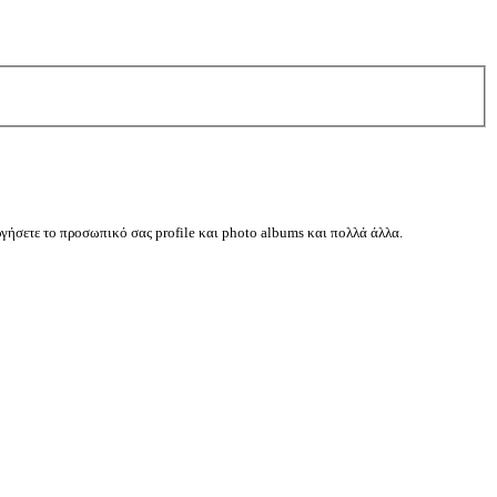
ργήσετε το προσωπικό σας profile και photo albums και πολλά άλλα.