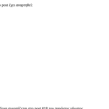
 post έχει αναρτηθεί:
ξοχα συνοψίζεται στο post #18 του παρόντος νήματος.