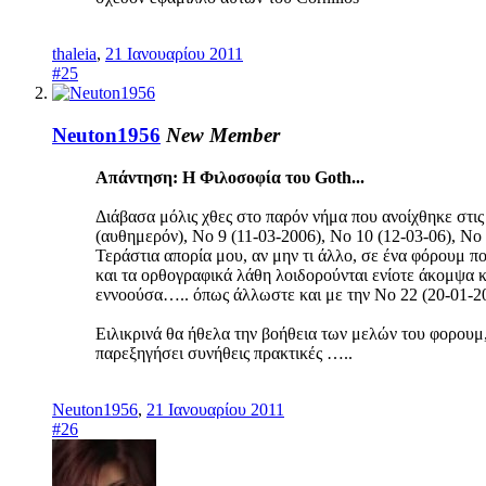
thaleia
,
21 Ιανουαρίου 2011
#25
Neuton1956
New Member
Απάντηση: Η Φιλοσοφία του Goth...
Διάβασα μόλις χθες στο παρόν νήμα που ανοίχθηκε στ
(αυθημερόν), Νο 9 (11-03-2006), Νο 10 (12-03-06), Νο 
Τεράστια απορία μου, αν μην τι άλλο, σε ένα φόρουμ 
και τα ορθογραφικά λάθη λοιδορούνται ενίοτε άκομψα κ
εννοούσα….. όπως άλλωστε και με την Νο 22 (20-01-20
Ειλικρινά θα ήθελα την βοήθεια των μελών του φορουμ,
παρεξηγήσει συνήθεις πρακτικές …..
Neuton1956
,
21 Ιανουαρίου 2011
#26