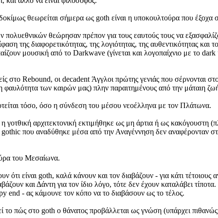
, και άλλο να είναι φιλόσοφος.
 δοκίμως θεωρείται σήμερα ως goth είναι η υποκουλτούρα που έξοχα σ
ν πολυεθνικών θεώρησαν πρέπον για τους εαυτούς τους να εξασφαλίζου
πίφαση της διαφορετικότητας, της λογιότητας, της αυθεντικότητας και τ
ίζουν μουσική από το Darkwave (γίνεται και λογοπαίχνιο με το dark κ
νείς στο Rebound, οι decadent Άγγλοι πρώτης γενιάς που σέρνονται
φαυλότητα των καιρών μας) πλην παραιτημένους από την μάταιη ζωή 
οτείται τόσο, όσο η σύνδεση του μέσου νεοέλληνα με τον Πλάτωνα.
α η γοτθική αρχιτεκτονική εκτιμήθηκε ως μη άρτια ή ως κακόγουστη 
 gothic που αναδύθηκε μέσα από την Αναγέννηση δεν αναφέρονταν στο
ούρα του Μεσαίωνα.
υν ότι είναι goth, καλά κάνουν και τον διαβάζουν - για κάτι τέτοιου
βάζουν και Δάντη για τον ίδιο λόγο, τότε δεν έχουν καταλάβει τίποτ
y end - ας κάμουνε τον κόπο να το διαβάσουν ως το τέλος.
ί το πώς στο goth ο θάνατος προβάλλεται ως γνώση (υπάρχει πιθανώ