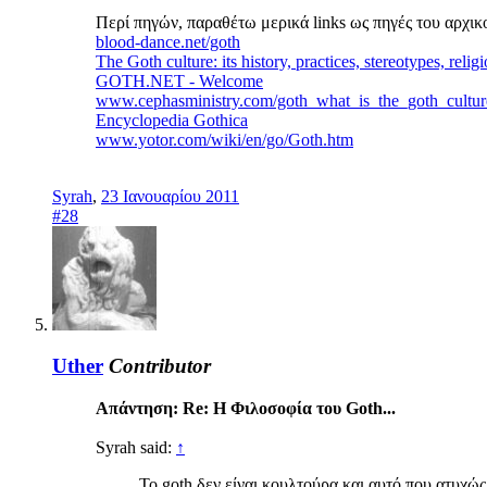
Περί πηγών, παραθέτω μερικά links ως πηγές του αρχικο
blood-dance.net/goth
The Goth culture: its history, practices, stereotypes, relig
GOTH.NET - Welcome
www.cephasministry.com/goth_what_is_the_goth_cultur
Encyclopedia Gothica
www.yotor.com/wiki/en/go/Goth.htm
Syrah
,
23 Ιανουαρίου 2011
#28
Uther
Contributor
Απάντηση: Re: Η Φιλοσοφία του Goth...
Syrah said:
↑
Το goth δεν είναι κουλτούρα και αυτό που ατυχώ