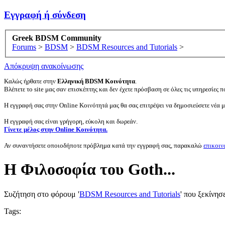
Εγγραφή ή σύνδεση
Greek BDSM Community
Forums
>
BDSM
>
BDSM Resources and Tutorials
>
Απόκρυψη ανακοίνωσης
Καλώς ήρθατε στην
Ελληνική BDSM Κοινότητα
.
Βλέπετε το site μας σαν επισκέπτης και δεν έχετε πρόσβαση σε όλες τις υπηρεσίες πο
Η εγγραφή σας στην Online Κοινότητά μας θα σας επιτρέψει να δημοσιεύσετε νέα 
Η εγγραφή σας είναι γρήγορη, εύκολη και δωρεάν.
Γίνετε μέλος στην Online Κοινότητα.
Αν συναντήσετε οποιοδήποτε πρόβλημα κατά την εγγραφή σας, παρακαλώ
επικοιν
Η Φιλοσοφία του Goth...
Συζήτηση στο φόρουμ '
BDSM Resources and Tutorials
' που ξεκίνησ
Tags: