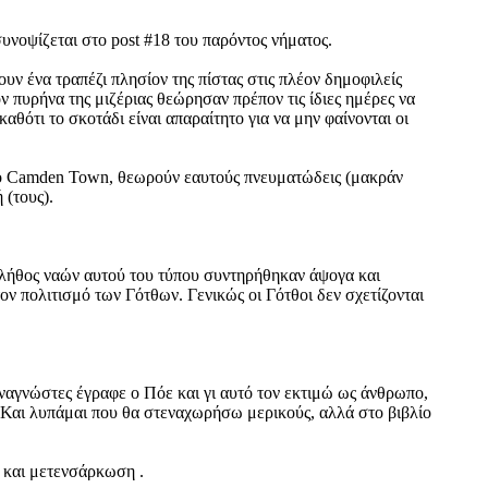
υνοψίζεται στο post #18 του παρόντος νήματος.
ν ένα τραπέζι πλησίον της πίστας στις πλέον δημοφιλείς
ον πυρήνα της μιζέριας θεώρησαν πρέπον τις ίδιες ημέρες να
αθότι το σκοτάδι είναι απαραίτητο για να μην φαίνονται οι
 στο Camden Town, θεωρούν εαυτούς πνευματώδεις (μακράν
(τους).
(πλήθος ναών αυτού του τύπου συντηρήθηκαν άψογα και
ν πολιτισμό των Γότθων. Γενικώς οι Γότθοι δεν σχετίζονται
ς αναγνώστες έγραφε ο Πόε και γι αυτό τον εκτιμώ ως άνθρωπο,
α. Και λυπάμαι που θα στεναχωρήσω μερικούς, αλλά στο βιβλίο
ς και μετενσάρκωση .