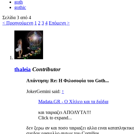
goth
gothic
Σελίδα 3 από 4
< Προηγούμενη
1
2
3
4
Επόμενη >
thaleia
Contributor
Απάντηση: Re: Η Φιλοσοφία του Goth...
JokerGemini said:
↑
Madata.GR - Ο Χίτλερ και τα διόδια
και ταιριαζει ΑΠΟΛΥΤΑ!!!
Click to expand...
δεν ξερω αν και ποσο ταιριαζει αλλα ειναι καταπληκτικο 
σχεδον εφαμιλλο αυτων του Cornilios