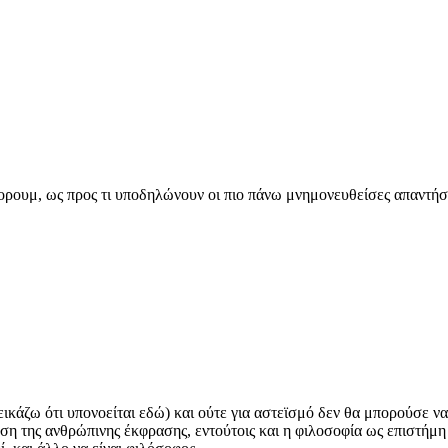
ορουμ, ως προς τι υποδηλώνουν οι πιο πάνω μνημονευθείσες απαντήσ
εικάζω ότι υπονοείται εδώ) και ούτε για αστεϊσμό δεν θα μπορούσε ν
η της ανθρώπινης έκφρασης, εντούτοις και η φιλοσοφία ως επιστήμη 