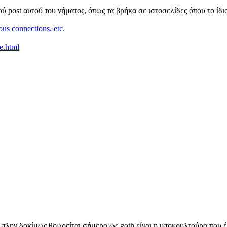
ύ post αυτού του νήματος, όπως τα βρήκα σε ιστοσελίδες όπου το ίδιο
ious connections, etc.
e.html
ς πλην δοκίμως θεωρείται σήμερα ως goth είναι η υποκουλτούρα που έ