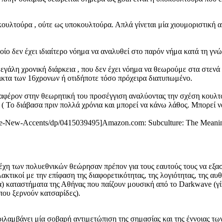
ως κουλτούρα , ούτε ως υποκουλτούρα. Απλά γίνεται μία χιουμοριστικ
ποίο δεν έχει ιδιαίτερο νόημα να αναλυθεί στο παρόν νήμα κατά τη γνώ
μεγάλη χρονική διάρκεια , που δεν έχει νόημα να θεωρούμε στα στε
τικτα των 16χρονων ή οτιδήποτε τόσο πρόχειρα διατυπωμένο.
διαφέρον στην θεωρητική του προσέγγιση αναλύοντας την σχέση κουλ
( Το διάβασα πριν πολλά χρόνια και μπορεί να κάνω λάθος. Μπορεί ν
e-New-Accents/dp/0415039495]Amazon.com: Subculture: The Meaning
έχη των πολυεθνικών θεώρησαν πρέπον για τους εαυτούς τους να εξασφ
λακτικοί με την επίφαση της διαφορετικότητας, της λογιότητας, της α
ια) καταστήματα της Αθήνας που παίζουν μουσική από το Darkwave (γίνε
 που ξερνούν κατσαρίδες).
ιλαμβάνει μία σοβαρή αντιμετώπιση της σημασίας και της έννοιας τω