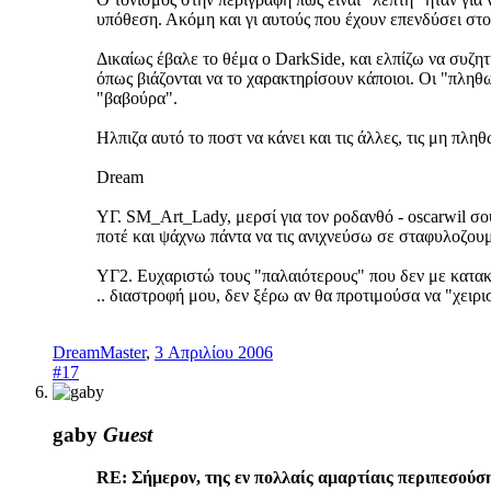
υπόθεση. Ακόμη και γι αυτούς που έχουν επενδύσει στ
Δικαίως έβαλε το θέμα ο DarkSide, και ελπίζω να συζη
όπως βιάζονται να το χαρακτηρίσουν κάποιοι. Οι "πληθω
"βαβούρα".
Ηλπιζα αυτό το ποστ να κάνει και τις άλλες, τις μη πληθ
Dream
ΥΓ. SM_Art_Lady, μερσί για τον ροδανθό - oscarwil σο
ποτέ και ψάχνω πάντα να τις ανιχνεύσω σε σταφυλοζουμ
ΥΓ2. Ευχαριστώ τους "παλαιότερους" που δεν με κατακε
.. διαστροφή μου, δεν ξέρω αν θα προτιμούσα να "χειρ
DreamMaster
,
3 Απριλίου 2006
#17
gaby
Guest
RE: Σήμερον, της εν πολλαίς αμαρτίαις περιπεσούση