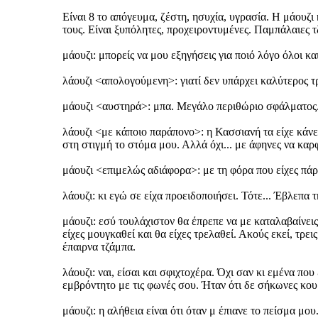
Είναι 8 το απόγευμα, ζέστη, ησυχία, υγρασία. Η μάουζι
τους. Είναι ξυπόλητες, προχειροντυμένες. Παμπάλαιες
μάουζι: μπορείς να μου εξηγήσεις για ποιό λόγο όλοι και
λάουζι <απολογούμενη>: γιατί δεν υπάρχει καλύτερος τρ
μάουζι <αυστηρά>: μπα. Μεγάλο περιθώριο σφάλματος. Δ
λάουζι <με κάποιο παράπονο>: η Κασσιανή τα είχε κάνε
στη στιγμή το στόμα μου. Αλλά όχι... με άφηνες να καρ
μάουζι <επιμελώς αδιάφορα>: με τη φόρα που είχες πάρ
λάουζι: κι εγώ σε είχα προειδοποιήσει. Τότε... Έβλεπα 
μάουζι: εσύ τουλάχιστον θα έπρεπε να με καταλαβαίνεις.
είχες μουγκαθεί και θα είχες τρελαθεί. Ακούς εκεί, τρε
έπαιρνα τζάμπα.
λάουζι: ναι, είσαι και σφιχτοχέρα. Όχι σαν κι εμένα π
εμβρόντητο με τις φωνές σου. Ήταν ότι δε σήκωνες κουβ
μάουζι: η αλήθεια είναι ότι όταν μ έπιανε το πείσμα μου.