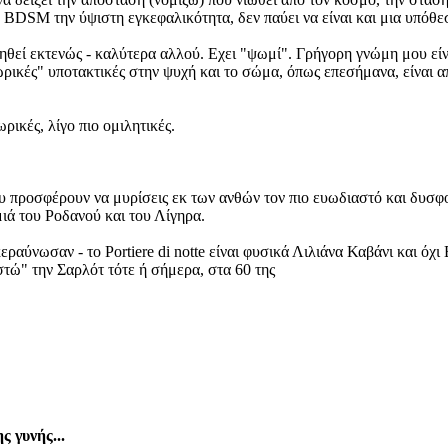
ο BDSM την ύψιστη εγκεφαλικότητα, δεν παύει να είναι και μια υπό
τηθεί εκτενώς - καλύτερα αλλού. Εχει "ψωμί". Γρήγορη γνώμη μου είν
ρικές" υποτακτικές στην ψυχή και το σώμα, όπως επεσήμανα, είναι απ
ωρικές, λίγο πιο ομιλητικές.
υ προσφέρουν να μυρίσεις εκ των ανθών τον πιο ευωδιαστό και δυσφορ
ιά του Ροδανού και του Λίγηρα.
ραύνωσαν - το Portiere di notte είναι φυσικά Λιλιάνα Καβάνι και όχ
ιστώ" την Σαρλότ τότε ή σήμερα, στα 60 της
ς γυνής...