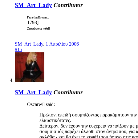
SM_Art_Lady
Contributor
Για σένα Dream...
1793]
Ζωγράφισες πάλι!!
SM_Art_Lady
,
1 Απριλίου 2006
#15
SM_Art_Lady
Contributor
Oscarwil said:
Πρώτον, επειδή σουμπίζοντας παρακάμπτουν την α
ελκυστικότατες.
Δεύτερον, δεν έχουν την ευχέρεια να παίξουν με
σουμπισμός παρέχει άλλοθι στον άντρα που, για ι
σκλάβα - και θα έχει το κεφάλι του ήσυχο στις κ