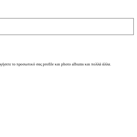
ργήσετε το προσωπικό σας profile και photo albums και πολλά άλλα.