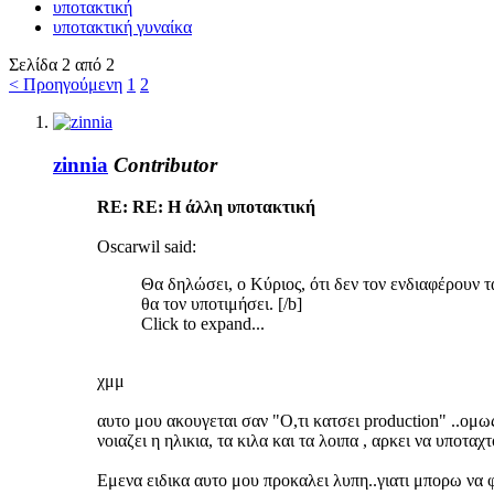
υποτακτική
υποτακτική γυναίκα
Σελίδα 2 από 2
< Προηγούμενη
1
2
zinnia
Contributor
RE: RE: Η άλλη υποτακτική
Oscarwil said:
Θα δηλώσει, ο Κύριος, ότι δεν τον ενδιαφέρουν τ
θα τον υποτιμήσει. [/b]
Click to expand...
χμμ
αυτο μου ακουγεται σαν "Ο,τι κατσει production" ..oμω
νοιαζει η ηλικια, τα κιλα και τα λοιπα , αρκει να υποταχ
Εμενα ειδικα αυτο μου προκαλει λυπη..γιατι μπορω να 