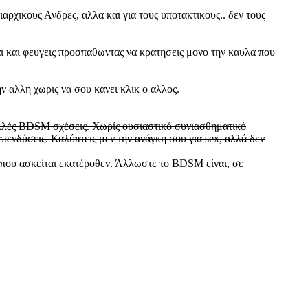
αρχικους Ανδρες, αλλα και για τους υποτακτικους.. δεν τους
αι και φευγεις προσπαθωντας να κρατησεις μονο την καυλα που
ην αλλη χωρις να σου κανει κλικ ο αλλος.
πολλές BDSM σχέσεις. Χωρίς ουσιαστικό συνιασθηματικό
πενδύσεις. Καλύπτεις μεν την ανάγκη σου για sex, αλλά δεν
 που ασκείται εκατέροθεν. Άλλωστε το BDSM είναι, σε