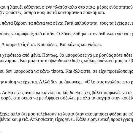
 και η λάουζι κάθονται σ ένα πλατύσκαλο στο πίσω μέρος ενός σπιτιού
 τζιν φούστες, άσπρα κουμπωτά κοντομάνικα πουκάμισα.
 πάντα ξέρουν τα πάντα για σένα; Γιατί απλούστατα, τους τα έχεις πει 
όπος να κρυφτείς από αυτόν. Ο λόγος δόθηκε στον άνθρωπο για να κρύβ
υσαρεστείς έτσι. Κουράζεις. Και κάνεις και γκάφες.
ι χειρότερα από μένα. Πάντως, θα μπορούσες να με βοηθάς πότε πότε.
φώνομαι... Και μάλιστα το ψιλοδιασκέδαζες κιόλας απέναντί μου, σ έ
ει, δεν μπορούσα να κάνω τίποτα. Και άλλωστε, σε είχα προειδοποιήσ
την κρίση να έρχεται. Αλλά δεν με άκουγες... «Όλο στις αναλύσεις το 
 Δε θα είχες αναψοκοκκινίσει απλά, δε θα είχες βάλει τις φωνές να σ
ις φορές στη σειρά να με Αφήσει σύξυλη, με όλα τα φαγητά στην κουζί
ου ξέρω απλά ότι μου τελείωσαν τα λεφτά όταν ακουμπήσει φόδρα με φ
έντα και μετά. Απλησίαστη είχες γίνει. Κάθε ειρηνευτική προσέγγιση
..