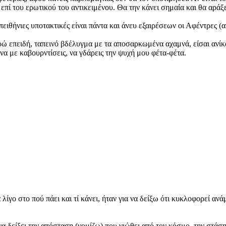
επί του ερωτικού του αντικειμένου. Θα την κάνει σημαία και θα αράξ
ειθήνιες υποτακτικές είναι πάντα και άνευ εξαιρέσεων οι Αφέντρες 
ώ επειδή, ταπεινό βδέλυγμα με τα αποσαρκωμένα αχαμνά, είσαι ανίκα
 να με καβουρντίσεις, να γδάρεις την ψυχή μου φέτα-φέτα.
ίγο στο πού πάει και τί κάνει, ήταν για να δείξω ότι κυκλοφορεί ανά
να δείξει την απόσταση (νομίζω) που νιώθει από τον κόσμο, την στάση