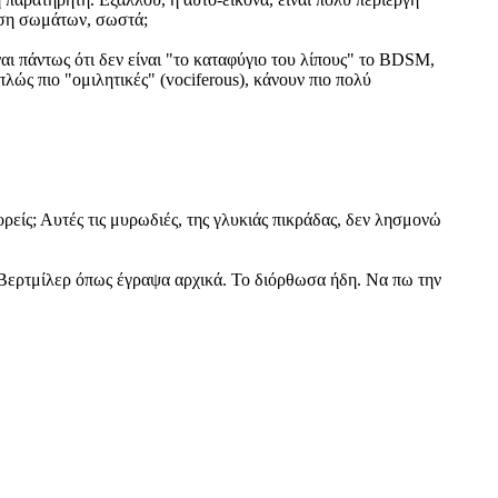
θεση σωμάτων, σωστά;
αι πάντως ότι δεν είναι "το καταφύγιο του λίπους" το BDSM,
λώς πιο "ομιλητικές" (vociferous), κάνουν πιο πολύ
είς; Αυτές τις μυρωδιές, της γλυκιάς πικράδας, δεν λησμονώ
ι Βερτμίλερ όπως έγραψα αρχικά. Το διόρθωσα ήδη. Να πω την