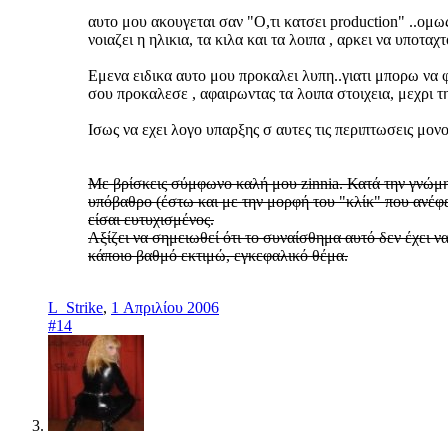
αυτο μου ακουγεται σαν "Ο,τι κατσει production" ..oμω
νοιαζει η ηλικια, τα κιλα και τα λοιπα , αρκει να υποταχ
Εμενα ειδικα αυτο μου προκαλει λυπη..γιατι μπορω να 
σου προκαλεσε , αφαιρωντας τα λοιπα στοιχεια, μεχρι τ
Ισως να εχει λογο υπαρξης σ αυτες τις περιπτωσεις μονο
Με βρίσκεις σύμφωνο καλή μου zinnia. Κατά την γνώμη
υπόβαθρο (έστω και με την μορφή του "κλίκ" που ανέφερ
είσαι ευτυχισμένος.
Αξίζει να σημειωθεί ότι το συναίσθημα αυτό δεν έχει ν
κάποιο βαθμό εκτιμώ, εγκεφαλικό θέμα.
L_Strike
,
1 Απριλίου 2006
#14