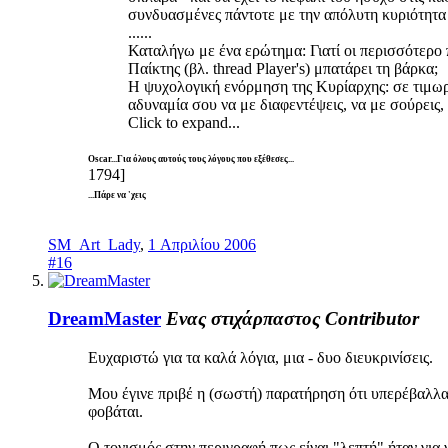
συνδυασμένες πάντοτε με την απόλυτη κυριότητα 
......
Καταλήγω με ένα ερώτημα: Γιατί οι περισσότερο π
Παίκτης (βλ. thread Player's) μπατάρει τη βάρκα;
Η ψυχολογική ενόρμηση της Κυρίαρχης: σε τιμωρ
αδυναμία σου να με διαφεντέψεις, να με σούρεις,
Click to expand...
Oscar...Για όλους αυτούς τους λόγους που εξέθεσες...
1794]
...Πάρε να 'χεις
SM_Art_Lady
,
1 Απριλίου 2006
#16
DreamMaster
Ενας στιχάρπαστος
Contributor
Ευχαριστώ για τα καλά λόγια, μια - δυο διευκρινίσεις.
Μου έγινε πριβέ η (σωστή) παρατήρηση ότι υπερέβαλλα λ
φοβάται.
Ο τονισμός στην περιγραφή πως είναι "λεπτή" ήταν για 