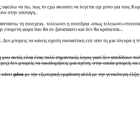
ς οφειλω να πω, πως το εχω ακουσει να λεγεται οχι μονο για τους Κυρι
τουν στην υποταγη..
φανταστω τη συνεχεια.. τελειωνει η συνεδρια -οπως τελειωνει-ντυνεσ
ην επομενη φορα που θα σε ξαναπιασει και δεν θα κρατιεσαι...
..Δεν μπορεις να κανεις σχεση ουσιαστικη ειτε απο τη μια πλευρα η τ
 μου αυτός είναι ένας πολύ σημαντικός λογος γιατί δεν αποδίδουν 
ες) δεν μπορείς να οικοδομήσεις μια σχέση, στην οποία μπορείς να ε
α κάνει
μόνο
με την εξωτερική εμφάνιση αλλά με την γενικότερη έλξη