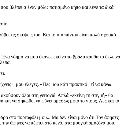
 που βλέπει σ έναν μόλις ποτισμένο κήπο και λένε τα δικά
εσύ;
ει τις σκέψεις του. Και το «τα πάντα» είναι πολύ σχετικό.
 Ένα νόημα να μου έκανες εκείνο το βράδυ και θα το έκλεινα
βλεπα.
ει.
ρίχνεις», μου έλεγες. «Πες μου κάτι πρακτικό» τί να κάνω.
ε ακούσουν όλοι στη γειτονιά. Απλά «εκείνη τη στιγμή» θα
να και να σηκωθεί να φύγει αμέσως μετά το ντους. Λες και τα
όδρα στο πορτοφόλι μου... Μα δεν είναι μόνο ότι Τον άφησες
, την άφηνες να πέφτει στο κενό, στα μουγκά αμαζόνα μου.