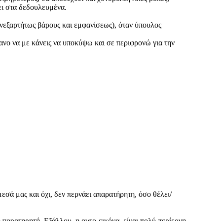
ει στα δεδουλευμένα.
(ανεξαρτήτως βάρους και εμφανίσεως), όταν ύπουλος
νο να με κάνεις να υποκύψω και σε περιφρονώ για την
μεσά μας και όχι, δεν περνάει απαρατήρητη, όσο θέλει/
 παρατηρητή. Εξάλλου, η αυτο-εικόνα, είναι πολύ περίεργη