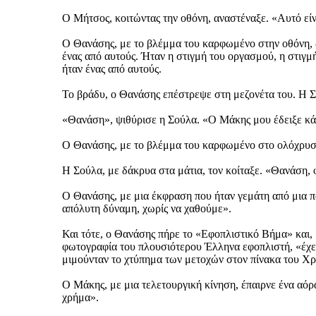
Ο Μήτσος, κοιτώντας την οθόνη, αναστέναξε. «Αυτό είνα
Ο Θανάσης, με το βλέμμα του καρφωμένο στην οθόνη, δε
ένας από αυτούς. Ήταν η στιγμή του οργασμού, η στιγμ
ήταν ένας από αυτούς.
Το βράδυ, ο Θανάσης επέστρεψε στη μεζονέτα του. Η Σο
«Θανάση», ψιθύρισε η Σούλα. «Ο Μάκης μου έδειξε κάτ
Ο Θανάσης, με το βλέμμα του καρφωμένο στο ολόχρυσο σ
Η Σούλα, με δάκρυα στα μάτια, τον κοίταξε. «Θανάση, 
Ο Θανάσης, με μια έκφραση που ήταν γεμάτη από μια π
απόλυτη δύναμη, χωρίς να χαθούμε».
Και τότε, ο Θανάσης πήρε το «Εφοπλιστικό Βήμα» και, 
φωτογραφία του πλουσιότερου Έλληνα εφοπλιστή, «έχει 
μιμούνταν το χτύπημα των μετοχών στον πίνακα του Χρ
Ο Μάκης, με μια τελετουργική κίνηση, έπαιρνε ένα αό
χρήμα».