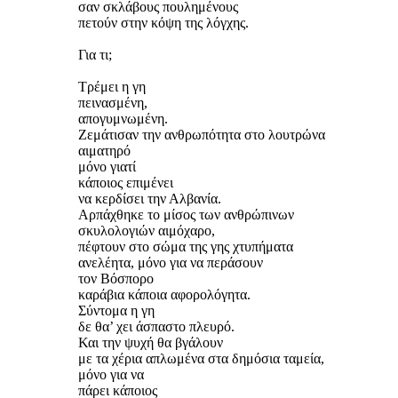
σαν σκλάβους πουλημένους
πετούν στην κόψη της λόγχης.
Για τι;
Τρέμει η γη
πεινασμένη,
απογυμνωμένη.
Ζεμάτισαν την ανθρωπότητα στο λουτρώνα
αιματηρό
μόνο γιατί
κάποιος επιμένει
να κερδίσει την Αλβανία.
Αρπάχθηκε το μίσος των ανθρώπινων
σκυλολογιών αιμόχαρο,
πέφτουν στο σώμα της γης χτυπήματα
ανελέητα, μόνο για να περάσουν
τον Βόσπορο
καράβια κάποια αφορολόγητα.
Σύντομα η γη
δε θα’ χει άσπαστο πλευρό.
Και την ψυχή θα βγάλουν
με τα χέρια απλωμένα στα δημόσια ταμεία,
μόνο για να
πάρει κάποιος