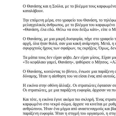
Ο Θανάσης και η Σούλα, με το βλέμμα τους καρφωμένο 
καταλάβουν.
Την επόμενη μέρα, στο γραφείο του Θανάση, το τηλέφω
μελαγχολικός άνθρωπος, με το βλέμμα του καρφωμένο 
«Θανάση, έλα εδώ. Θέλω να σου δείξω κάτι», είπε ο Μή
Ο Θανάσης, με μια μικρή δυσφορία, πήγε στο γραφείο τ
αρχή, όλα ήταν θολά, σαν μια κακή ανάμνηση. Μετά, η 
σφυριχτούς ήχους των σφαίρων, τις εκρήξεις. Όμως, δε
Τα μάτια τους δεν είχαν φόβο. Δεν είχαν μίσος. Είχαν μ
«Το κεφάλαιο γαμεί, Θανάση», ψιθύρισε ο Μήτσος. «Αλ
Ο Θανάσης, κοιτώντας το βίντεο, ένιωσε μια παράξενη 
δύναμης. Ήταν η αίσθηση του να είσαι ένας από αυτούς.
Η εικόνα στην οθόνη άλλαξε. Οι στρατιώτες έφτασαν σε έ
Οι στρατιώτες, με μια παράξενη ευφορία, άρχισαν να 
Και τότε, η εικόνα έγινε ακόμα πιο σκληρή. Ένας στρα
καρφωμένο στο νεκρό σώμα, άρχισε να κινείται με ρυθ
ανθρώπινοι. Ήταν ένα μίγμα από αναστεναγμούς και βίαι
παράξενη ευφορία. Ήταν η στιγμή του οργασμού, η στι