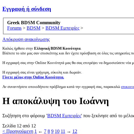
Εγγραφή ή σύνδεση
Greek BDSM Community
Forums
>
BDSM
>
BDSM Εμπειρίες
>
Απόκρυψη ανακοίνωσης
Καλώς ήρθατε στην
Ελληνική BDSM Κοινότητα
.
Βλέπετε το site μας σαν επισκέπτης και δεν έχετε πρόσβαση σε όλες τις υπηρεσίες πο
Η εγγραφή σας στην Online Κοινότητά μας θα σας επιτρέψει να δημοσιεύσετε νέα 
Η εγγραφή σας είναι γρήγορη, εύκολη και δωρεάν.
Γίνετε μέλος στην Online Κοινότητα.
Αν συναντήσετε οποιοδήποτε πρόβλημα κατά την εγγραφή σας, παρακαλώ
επικοιν
Η αποκάλυψη του Ιωάννη
Συζήτηση στο φόρουμ '
BDSM Εμπειρίες
' που ξεκίνησε από το μέλ
Σελίδα 12 από 12
< Προηγούμενη
1
←
7
8
9
10
11
→
12