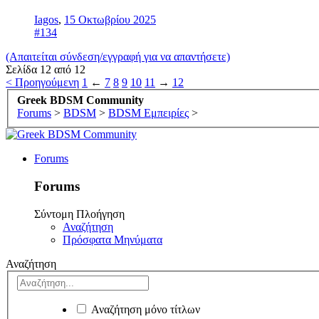
Iagos
,
15 Οκτωβρίου 2025
#134
(Απαιτείται σύνδεση/εγγραφή για να απαντήσετε)
Σελίδα 12 από 12
< Προηγούμενη
1
←
7
8
9
10
11
→
12
Greek BDSM Community
Forums
>
BDSM
>
BDSM Εμπειρίες
>
Forums
Forums
Σύντομη Πλοήγηση
Αναζήτηση
Πρόσφατα Μηνύματα
Αναζήτηση
Αναζήτηση μόνο τίτλων