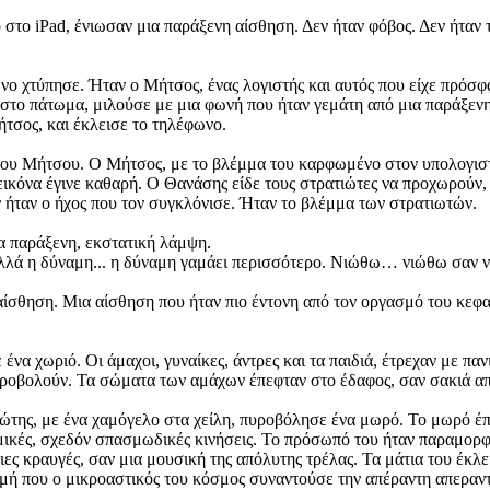
στο iPad, ένιωσαν μια παράξενη αίσθηση. Δεν ήταν φόβος. Δεν ήταν
νο χτύπησε. Ήταν ο Μήτσος, ένας λογιστής και αυτός που είχε πρόσφ
στο πάτωμα, μιλούσε με μια φωνή που ήταν γεμάτη από μια παράξενη
τσος, και έκλεισε το τηλέφωνο.
ου Μήτσου. Ο Μήτσος, με το βλέμμα του καρφωμένο στον υπολογιστή τ
εικόνα έγινε καθαρή. Ο Θανάσης είδε τους στρατιώτες να προχωρούν,
ν ήταν ο ήχος που τον συγκλόνισε. Ήταν το βλέμμα των στρατιωτών.
ια παράξενη, εκστατική λάμψη.
λά η δύναμη... η δύναμη γαμάει περισσότερο. Νιώθω… νιώθω σαν να ε
αίσθηση. Μια αίσθηση που ήταν πιο έντονη από τον οργασμό του κεφα
να χωριό. Οι άμαχοι, γυναίκες, άντρες και τα παιδιά, έτρεχαν με παν
πυροβολούν. Τα σώματα των αμάχων έπεφταν στο έδαφος, σαν σακιά απ
τιώτης, με ένα χαμόγελο στα χείλη, πυροβόλησε ένα μωρό. Το μωρό έπ
μικές, σχεδόν σπασμωδικές κινήσεις. Το πρόσωπό του ήταν παραμορφω
ες κραυγές, σαν μια μουσική της απόλυτης τρέλας. Τα μάτια του έκλε
γμή που ο μικροαστικός του κόσμος συναντούσε την απέραντη απεραντ