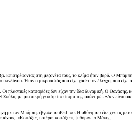
α. Επιστρέφοντας στη μεζονέτα τους, το κλίμα ήταν βαρύ. Ο Μπάμπης,
 κινδύνου. Ήταν ο μικροαστός που είχε χάσει τον έλεγχο, που είχε α
. Οι πλαστικές κατσαρίδες δεν είχαν την ίδια δυναμική. Ο Θανάσης, κ
Η Σούλα, με μια πικρή γεύση στο στόμα της, απάντησε: «Δεν είναι α
νή με τον Μπάμπη, έβγαλε το iPad του. Η οθόνη του έδειχνε τις μετοχ
αμάχους. «Κοιτάξτε, πατέρα, κοιτάξτε», ψιθύρισε ο Μάκης.