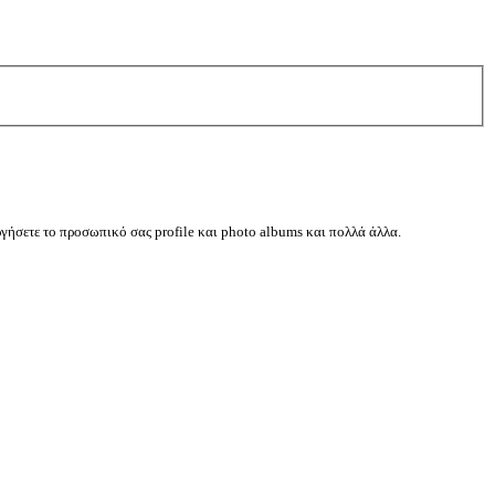
ργήσετε το προσωπικό σας profile και photo albums και πολλά άλλα.