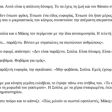
ι. Αυτό είναι η απόλυτη δύναμη. Το να έχεις τη ζωή και τον θάνατο σ
ν ένιωσε φρίκη. Ένιωσε ένα είδος ευφορίας. Ένιωσε ότι ήταν μέρος α
ή που ο μικροαστικός του κόσμος συναντούσε την απέραντη απεραντοσ
ύλα και ο Μάκης τον περίμεναν με την ίδια ανυπομονησία. Η τελετή 
ι... παράξενο. Βίντεο με στρατιώτες να σκοτώνουν ανθρώπους».
φυρί, απάντησε: «Δεν είναι παράξενο, Σούλα. Είναι δύναμη. Είναι ο
φοβάμαι. Φοβάμαι για εμάς».
αράξενη ευφορία, την αγκάλιασε. «Μην φοβάσαι, Σούλα. Εμείς έχουμε
με μια κίνηση γεμάτη ευλάβεια, το έτριψε πάνω στο στήθος του. «Το
τη μυρωδιά του γιασεμιού». Η Σούλα, με τα χέρια σταυρωμένα, έκλεισ
ηματιστηρίου.
ρατο πούρο και το κάπνιζε. «Πώς μιλούν οι σωστοί εφοπλιστές, Μάκη