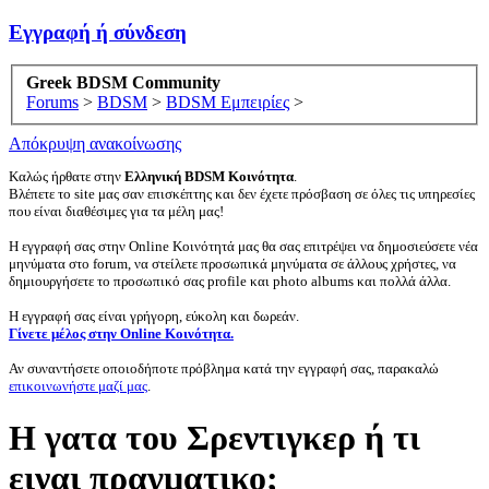
Εγγραφή ή σύνδεση
Greek BDSM Community
Forums
>
BDSM
>
BDSM Εμπειρίες
>
Απόκρυψη ανακοίνωσης
Καλώς ήρθατε στην
Ελληνική BDSM Κοινότητα
.
Βλέπετε το site μας σαν επισκέπτης και δεν έχετε πρόσβαση σε όλες τις υπηρεσίες
που είναι διαθέσιμες για τα μέλη μας!
Η εγγραφή σας στην Online Κοινότητά μας θα σας επιτρέψει να δημοσιεύσετε νέα
μηνύματα στο forum, να στείλετε προσωπικά μηνύματα σε άλλους χρήστες, να
δημιουργήσετε το προσωπικό σας profile και photo albums και πολλά άλλα.
Η εγγραφή σας είναι γρήγορη, εύκολη και δωρεάν.
Γίνετε μέλος στην Online Κοινότητα.
Αν συναντήσετε οποιοδήποτε πρόβλημα κατά την εγγραφή σας, παρακαλώ
επικοινωνήστε μαζί μας
.
Η γατα του Σρεντιγκερ ή τι
ειναι πραγματικο;