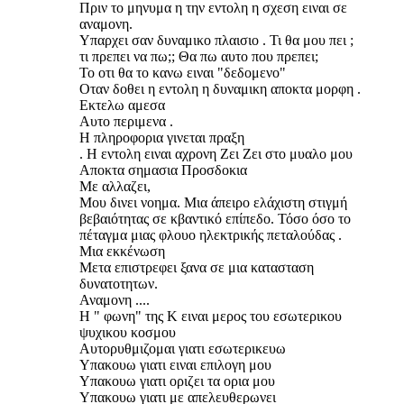
Πριν το μηνυμα η την εντολη η σχεση ειναι σε
αναμονη.
Υπαρχει σαν δυναμικο πλαισιο . Τι θα μου πει ;
τι πρεπει να πω;; Θα πω αυτο που πρεπει;
Το οτι θα το κανω ειναι "δεδομενο"
Οταν δοθει η εντολη η δυναμικη αποκτα μορφη .
Εκτελω αμεσα
Αυτο περιμενα .
Η πληροφορια γινεται πραξη
. Η εντολη ειναι αχρονη Ζει Ζει στο μυαλο μου
Αποκτα σημασια Προσδοκια
Με αλλαζει,
Μου δινει νοημα. Μια άπειρο ελάχιστη στιγμή
βεβαιότητας σε κβαντικό επίπεδο. Τόσο όσο το
πέταγμα μιας φλουο ηλεκτρικής πεταλούδας .
Μια εκκένωση
Μετα επιστρεφει ξανα σε μια κατασταση
δυνατοτητων.
Αναμονη ....
Η " φωνη" της Κ ειναι μερος του εσωτερικου
ψυχικου κοσμου
Αυτορυθμιζομαι γιατι εσωτερικευω
Υπακουω γιατι ειναι επιλογη μου
Υπακουω γιατι οριζει τα ορια μου
Υπακουω γιατι με απελευθερωνει