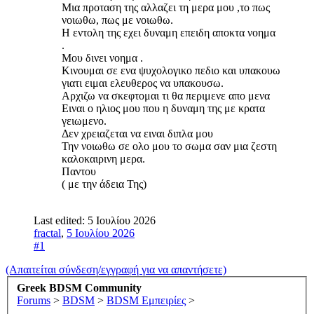
Μια προταση της αλλαζει τη μερα μου ,το πως
νοιωθω, πως με νοιωθω.
Η εντολη της εχει δυναμη επειδη αποκτα νοημα
.
Μου δινει νοημα .
Κινουμαι σε ενα ψυχολογικο πεδιο και υπακουω
γιατι ειμαι ελευθερος να υπακουσω.
Αρχιζω να σκεφτομαι τι θα περιμενε απο μενα
Ειναι ο ηλιος μου που η δυναμη της με κρατα
γειωμενο.
Δεν χρειαζεται να ειναι διπλα μου
Την νοιωθω σε ολο μου το σωμα σαν μια ζεστη
καλοκαιρινη μερα.
Παντου
( με την άδεια Της)
Last edited:
5 Ιουλίου 2026
fractal
,
5 Ιουλίου 2026
#1
(Απαιτείται σύνδεση/εγγραφή για να απαντήσετε)
Greek BDSM Community
Forums
>
BDSM
>
BDSM Εμπειρίες
>