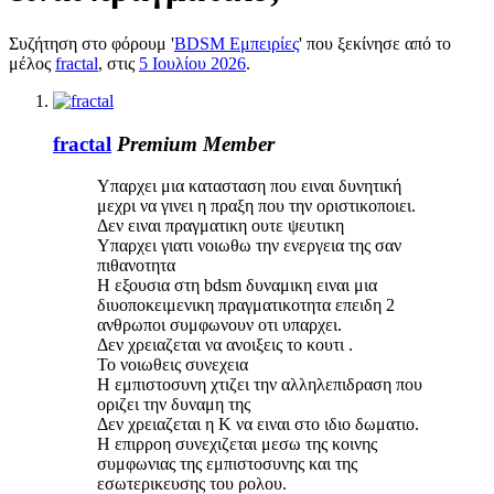
Συζήτηση στο φόρουμ '
BDSM Εμπειρίες
' που ξεκίνησε από το
μέλος
fractal
, στις
5 Ιουλίου 2026
.
fractal
Premium Member
Υπαρχει μια κατασταση που ειναι δυνητική
μεχρι να γινει η πραξη που την οριστικοποιει.
Δεν ειναι πραγματικη ουτε ψευτικη
Υπαρχει γιατι νοιωθω την ενεργεια της σαν
πιθανοτητα
Η εξουσια στη bdsm δυναμικη ειναι μια
διυοποκειμενικη πραγματικοτητα επειδη 2
ανθρωποι συμφωνουν οτι υπαρχει.
Δεν χρειαζεται να ανοιξεις το κουτι .
Το νοιωθεις συνεχεια
Η εμπιστοσυνη χτιζει την αλληλεπιδραση που
οριζει την δυναμη της
Δεν χρειαζεται η Κ να ειναι στο ιδιο δωματιο.
Η επιρροη συνεχιζεται μεσω της κοινης
συμφωνιας της εμπιστοσυνης και της
εσωτερικευσης του ρολου.