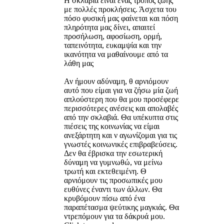
Η σκλαβιά είναι ένας τρόπος ζωής
με πολλές προκλήσεις. Άσχετα του
πόσο φυσική μας φαίνεται και πόση
πληρότητα μας δίνει, απαιτεί
προσήλωση, αφοσίωση, ορμή,
ταπεινότητα, ευκαμψία και την
ικανότητα να μαθαίνουμε από τα
λάθη μας
Αν ήμουν αδύναμη, θ αρνιόμουν
αυτό που είμαι για να ζήσω μία ζωή
απλούστερη που θα μου προσέφερε
περισσότερες ανέσεις και απολαβές
από την σκλαβιά. Θα υπέκυπτα στις
πιέσεις της κοινωνίας να είμαι
ανεξάρτητη και ν αγωνίζομαι για τις
γνωστές κοινωνικές επιβραβεύσεις.
Δεν θα έβρισκα την εσωτερική
δύναμη να γυμνωθώ, να μείνω
τρωτή και εκτεθειμένη. Θ
αρνιόμουν τις προσωπικές μου
ευθύνες έναντι των άλλων. Θα
κρυβόμουν πίσω από ένα
παραπέτασμα ψεύτικης μαγκιάς. Θα
ντρεπόμουν για τα δάκρυά μου.