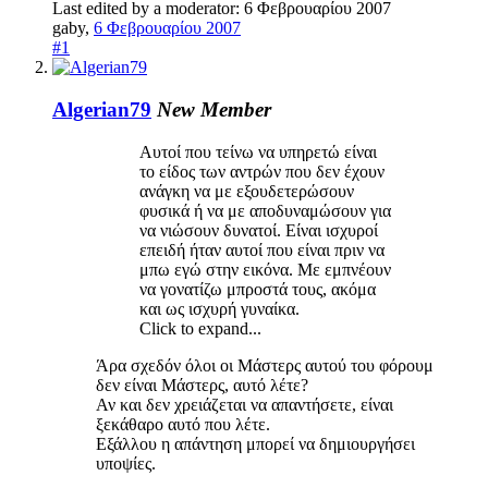
Last edited by a moderator:
6 Φεβρουαρίου 2007
gaby
,
6 Φεβρουαρίου 2007
#1
Algerian79
New Member
Αυτοί που τείνω να υπηρετώ είναι
το είδος των αντρών που δεν έχουν
ανάγκη να με εξουδετερώσουν
φυσικά ή να με αποδυναμώσουν για
να νιώσουν δυνατοί. Είναι ισχυροί
επειδή ήταν αυτοί που είναι πριν να
μπω εγώ στην εικόνα. Με εμπνέουν
να γονατίζω μπροστά τους, ακόμα
και ως ισχυρή γυναίκα.
Click to expand...
Άρα σχεδόν όλοι οι Μάστερς αυτού του φόρουμ
δεν είναι Μάστερς, αυτό λέτε?
Αν και δεν χρειάζεται να απαντήσετε, είναι
ξεκάθαρο αυτό που λέτε.
Εξάλλου η απάντηση μπορεί να δημιουργήσει
υποψίες.