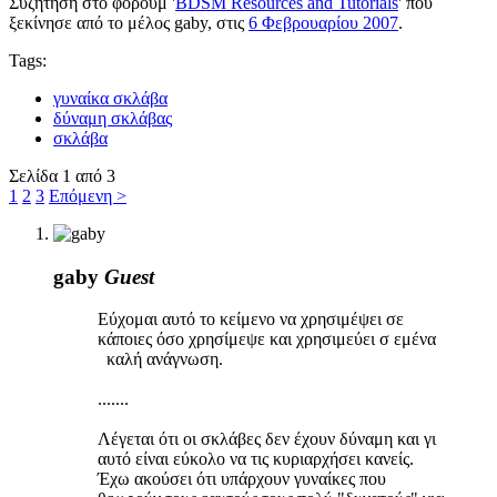
Συζήτηση στο φόρουμ '
BDSM Resources and Tutorials
' που
ξεκίνησε από το μέλος
gaby
, στις
6 Φεβρουαρίου 2007
.
Tags:
γυναίκα σκλάβα
δύναμη σκλάβας
σκλάβα
Σελίδα 1 από 3
1
2
3
Επόμενη >
gaby
Guest
Εύχομαι αυτό το κείμενο να χρησιμέψει σε
κάποιες όσο χρησίμεψε και χρησιμεύει σ εμένα
καλή ανάγνωση.
.......
Λέγεται ότι οι σκλάβες δεν έχουν δύναμη και γι
αυτό είναι εύκολο να τις κυριαρχήσει κανείς.
Έχω ακούσει ότι υπάρχουν γυναίκες που