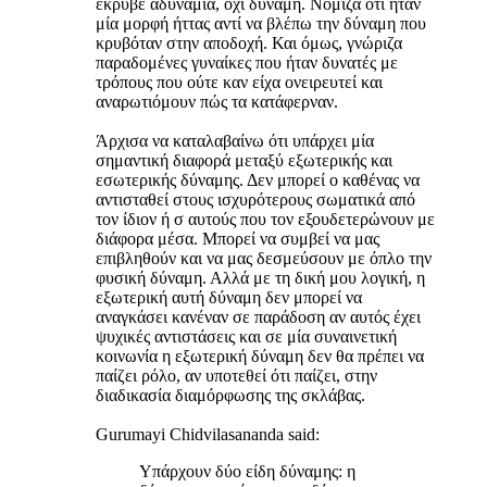
έκρυβε αδυναμία, όχι δύναμη. Νόμιζα ότι ήταν
μία μορφή ήττας αντί να βλέπω την δύναμη που
κρυβόταν στην αποδοχή. Και όμως, γνώριζα
παραδομένες γυναίκες που ήταν δυνατές με
τρόπους που ούτε καν είχα ονειρευτεί και
αναρωτιόμουν πώς τα κατάφερναν.
Άρχισα να καταλαβαίνω ότι υπάρχει μία
σημαντική διαφορά μεταξύ εξωτερικής και
εσωτερικής δύναμης. Δεν μπορεί ο καθένας να
αντισταθεί στους ισχυρότερους σωματικά από
τον ίδιον ή σ αυτούς που τον εξουδετερώνουν με
διάφορα μέσα. Μπορεί να συμβεί να μας
επιβληθούν και να μας δεσμεύσουν με όπλο την
φυσική δύναμη. Αλλά με τη δική μου λογική, η
εξωτερική αυτή δύναμη δεν μπορεί να
αναγκάσει κανέναν σε παράδοση αν αυτός έχει
ψυχικές αντιστάσεις και σε μία συναινετική
κοινωνία η εξωτερική δύναμη δεν θα πρέπει να
παίζει ρόλο, αν υποτεθεί ότι παίζει, στην
διαδικασία διαμόρφωσης της σκλάβας.
Gurumayi Chidvilasananda said:
Υπάρχουν δύο είδη δύναμης: η