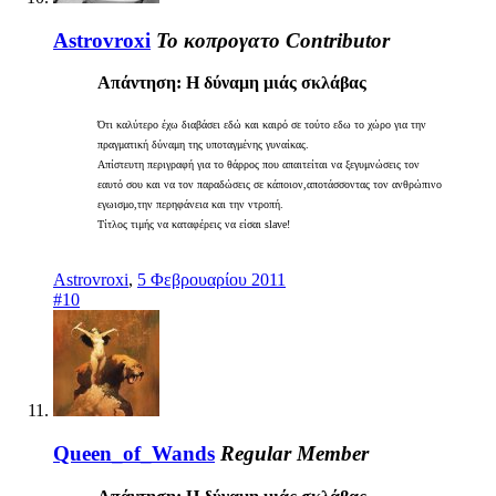
Astrovroxi
Το κοπρογατο
Contributor
Απάντηση: Η δύναμη μιάς σκλάβας
Ότι καλύτερο έχω διαβάσει εδώ και καιρό σε τούτο εδω το χώρο για την
πραγματική δύναμη της υποταγμένης γυναίκας.
Απίστευτη περιγραφή για το θάρρος που απαιτείται να ξεγυμνώσεις τον
εαυτό σου και να τον παραδώσεις σε κάποιον,αποτάσσοντας τον ανθρώπινο
εγωισμο,την περηφάνεια και την ντροπή.
Τίτλος τιμής να καταφέρεις να είσαι slave!
Astrovroxi
,
5 Φεβρουαρίου 2011
#10
Queen_of_Wands
Regular Member