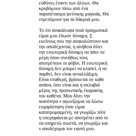
ευθύνες έναντι των άλλων. Θα
κρυβόμουν πίσω από ένα
παραπέτασμα ψεύτικης μαγκιάς. Θα
ντρεπόμουν για τα δάκρυά μου.
Το ότι ανακάλυψα ποιά πραγματικά
είμαι μου έδωσε δύναμη. Σ
εκείνους που την ανακαλύπτουν και
την αποδέχονται, η αλήθεια δίνει
την εσωτερική δύναμη να πάνε σε
μέρη όπου συνήθως τους
αποτρέπουν οι φόβοι. Η εσωτερική
δύναμη δεν μπορεί να κλαπεί, ή να
παρθεί, δεν είναι ανταλλάξιμη.
Είναι σταθερή, βρίσκεται σε κάθε
ανάσα, όσο είναι και η σκλαβιά
μέρος της προσωπικής έκφρασης
του καθένα. Μου δίνει την
ικανότητα ν αγωνίζομαι να δώσω
ευχαρίστηση όταν είμαι
κατατρομαγμένη, να γνωρίζω πότε
η υπερηφάνεια με αποτρέπει από το
να υπηρετώ σωστά, να γνωρίζω και
ν αποδέχομαι τον εαυτό μου.