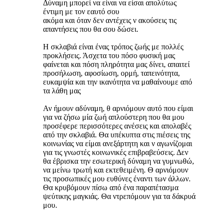
Δύναμη μπορεί να είναι να είσαι απολύτως
έντιμη με τον εαυτό σου
ακόμα και όταν δεν αντέχεις ν ακούσεις τις
απαντήσεις που θα σου δώσει.
Η σκλαβιά είναι ένας τρόπος ζωής με πολλές
προκλήσεις. Άσχετα του πόσο φυσική μας
φαίνεται και πόση πληρότητα μας δίνει, απαιτεί
προσήλωση, αφοσίωση, ορμή, ταπεινότητα,
ευκαμψία και την ικανότητα να μαθαίνουμε από
τα λάθη μας
Αν ήμουν αδύναμη, θ αρνιόμουν αυτό που είμαι
για να ζήσω μία ζωή απλούστερη που θα μου
προσέφερε περισσότερες ανέσεις και απολαβές
από την σκλαβιά. Θα υπέκυπτα στις πιέσεις της
κοινωνίας να είμαι ανεξάρτητη και ν αγωνίζομαι
για τις γνωστές κοινωνικές επιβραβεύσεις. Δεν
θα έβρισκα την εσωτερική δύναμη να γυμνωθώ,
να μείνω τρωτή και εκτεθειμένη. Θ αρνιόμουν
τις προσωπικές μου ευθύνες έναντι των άλλων.
Θα κρυβόμουν πίσω από ένα παραπέτασμα
ψεύτικης μαγκιάς. Θα ντρεπόμουν για τα δάκρυά
μου.