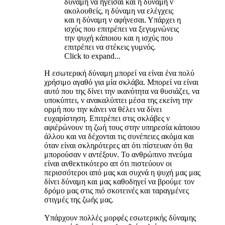
δύναμη να ηγείσαι και η δύναμη ν
ακολουθείς, η δύναμη να ελέγχεις
και η δύναμη ν αφήνεσαι. Υπάρχει η
ισχύς που επιτρέπει να ξεγυμνώνεις
την ψυχή κάποιου και η ισχύς που
επιτρέπει να στέκεις γυμνός.
Click to expand...
Η εσωτερική δύναμη μπορεί να είναι ένα πολύ
χρήσιμο αγαθό για μία σκλάβα. Μπορεί να είναι
αυτό που της δίνει την ικανότητα να θυσιάζει, να
υποκύπτει, ν ανακαλύπτει μέσα της εκείνη την
ορμή που την κάνει να θέλει να δίνει
ευχαρίστηση. Επιτρέπει στις σκλάβες ν
αφιέρώνουν τη ζωή τους στην υπηρεσία κάποιου
άλλου και να δέχονται τις συνέπειες ακόμα και
όταν είναι σκληρότερες απ ότι πίστευαν ότι θα
μπορούσαν ν αντέξουν. Το ανθρώπινο πνεύμα
είναι ανθεκτικότερο απ ότι πιστεύουν οι
περισσότεροι από μας και συχνά η ψυχή μας μας
δίνει δύναμη και μας καθοδηγεί να βρούμε τον
δρόμο μας στις πιό σκοτεινές και ταραγμένες
στιγμές της ζωής μας.
Υπάρχουν πολλές μορφές εσωτερικής δύναμης