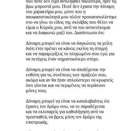
που ποτέ δεν είχα αντιληφθεί παλιότερα, πριν τις
βρω μπροστά μου. Ποτέ δεν έχασα την δύναμη
του χαρακτήρα μου, μόνο που η
αποφασιστικότητά μου πλέον προσανατολίστηκε
στο να γίνω το είδος της σκλάβας που θέλει να
είμαι ο Κύριός μου, αντί να του αντιστέκομαι
και να διαφωνώ μαζί του. Διαπίστωσα ότι:
Δύναμη μπορεί να είναι να δαγκώνεις τα χείλη
διότι έτσι πρέπει να κάνεις εκείνη τη στιγμή
και να παραμερίζεις το πληγωμένο σου εγώ για
να πετύχεις έναν σημαντικότερο στόχο.
Δύναμη μπορεί να είναι να αποδέχεσαι την
ευθύνη για τις συνέπειες των πράξεών σου,
ακόμα και αν θα ήταν απλούστερο να κρυφτείς
όσο γίνεται και να περιμένεις να περάσουν
μόνες τους.
Δύναμη μπορεί να είναι να καταλαβαίνεις ότι
έχασες τον δρόμο σου, να το παραδέχεσαι
και να εκλιπαρείς για καθοδήγηση αντί να
προσπαθείς να βρεις μόνη τον δρόμο της
επιστροφής.