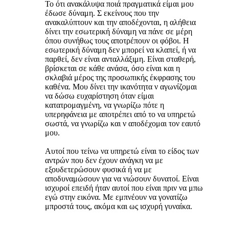
Το ότι ανακάλυψα ποιά πραγματικά είμαι μου
έδωσε δύναμη. Σ εκείνους που την
ανακαλύπτουν και την αποδέχονται, η αλήθεια
δίνει την εσωτερική δύναμη να πάνε σε μέρη
όπου συνήθως τους αποτρέπουν οι φόβοι. Η
εσωτερική δύναμη δεν μπορεί να κλαπεί, ή να
παρθεί, δεν είναι ανταλλάξιμη. Είναι σταθερή,
βρίσκεται σε κάθε ανάσα, όσο είναι και η
σκλαβιά μέρος της προσωπικής έκφρασης του
καθένα. Μου δίνει την ικανότητα ν αγωνίζομαι
να δώσω ευχαρίστηση όταν είμαι
κατατρομαγμένη, να γνωρίζω πότε η
υπερηφάνεια με αποτρέπει από το να υπηρετώ
σωστά, να γνωρίζω και ν αποδέχομαι τον εαυτό
μου.
Αυτοί που τείνω να υπηρετώ είναι το είδος των
αντρών που δεν έχουν ανάγκη να με
εξουδετερώσουν φυσικά ή να με
αποδυναμώσουν για να νιώσουν δυνατοί. Είναι
ισχυροί επειδή ήταν αυτοί που είναι πριν να μπω
εγώ στην εικόνα. Με εμπνέουν να γονατίζω
μπροστά τους, ακόμα και ως ισχυρή γυναίκα.