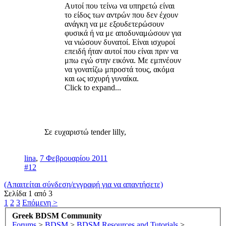
Αυτοί που τείνω να υπηρετώ είναι
το είδος των αντρών που δεν έχουν
ανάγκη να με εξουδετερώσουν
φυσικά ή να με αποδυναμώσουν για
να νιώσουν δυνατοί. Είναι ισχυροί
επειδή ήταν αυτοί που είναι πριν να
μπω εγώ στην εικόνα. Με εμπνέουν
να γονατίζω μπροστά τους, ακόμα
και ως ισχυρή γυναίκα.
Click to expand...
Σε ευχαριστώ tender lilly,
lina
,
7 Φεβρουαρίου 2011
#12
(Απαιτείται σύνδεση/εγγραφή για να απαντήσετε)
Σελίδα 1 από 3
1
2
3
Επόμενη >
Greek BDSM Community
Forums
>
BDSM
>
BDSM Resources and Tutorials
>