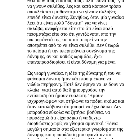
θεωρούν τους εαυτούς τους πολύ "δυνατούς" για
να γίνουν σκλάβες, λες και κατά κάποιον τρόπο
αποκλείεται η πιθανότητα να γίνουν σκλάβες
επειδή είναι δυνατές. Συνήθως, όταν μία γυναίκα
λέει ότι είναι πολύ "δυνατή" για να γίνει
σκλάβα, αναφέρεται είτε στο ότι είναι πολύ
πεισματάρα είτε στο ότι γαντζώνεται από την
υπερηφάνειά της και αυτό μπορεί να την
αποτρέπει από το να είναι σκλάβα. Δεν θεωρώ
το πείσμα ή την υπερηφάνεια συνώνυμα της
δύναμης, αν και καθώς ωριμάζω, έχω
επαναπροσδιορίσει τί είναι δύναμη για μένα.
Ως νεαρή γυναίκα, η ιδέα της δύναμης ή του να
φαίνομαι δυνατή ήταν κάτι που μ έκανε να
νιώθω περήφανη. Ποτέ δεν άφηνα να με δουν να
κλαίω, γιατί αυτό θα δημιουργούσε την
εντύπωση ότι ήμουν ευάλωτη. Ήμουν
ισχυρογνώμων και στήλωνα τα πόδια, ακόμα και
όταν καταλάβαινα ότι μπορεί να έχω άδικο. Δεν
μπορούσα εύκολα να ζητήσω βοήθεια, να
παραδεχτώ ότι είχα άδικο ή να δεχτώ
διορθώσεις χωρίς να γίνομαι αμυντική. Έδινα
μεγάλη σημασία στα εξωτερικά γνωρίσματα της
δύναμης και η παράδοση μου φαινόταν ότι