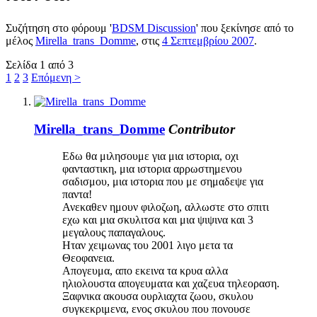
Συζήτηση στο φόρουμ '
BDSM Discussion
' που ξεκίνησε από το
μέλος
Mirella_trans_Domme
, στις
4 Σεπτεμβρίου 2007
.
Σελίδα 1 από 3
1
2
3
Επόμενη >
Mirella_trans_Domme
Contributor
Εδω θα μιλησουμε για μια ιστορια, οχι
φανταστικη, μια ιστορια αρρωστημενου
σαδισμου, μια ιστορια που με σημαδεψε για
παντα!
Ανεκαθεν ημουν φιλοζωη, αλλωστε στο σπιτι
εχω και μια σκυλιτσα και μια ψιψινα και 3
μεγαλους παπαγαλους.
Ηταν χειμωνας του 2001 λιγο μετα τα
Θεοφανεια.
Απογευμα, απο εκεινα τα κρυα αλλα
ηλιολουστα απογευματα και χαζευα τηλεοραση.
Ξαφνικα ακουσα ουρλιαχτα ζωου, σκυλου
συγκεκριμενα, ενος σκυλου που πονουσε