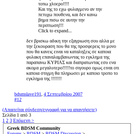
τοπω χλοερο!!!!
Και της το εχω φυλαγμενο αν την
πετυχω πουθενα, και δεν κανω
βημα πισω σε αυτην την
περιπτωση!!!
Click to expand...
δεν βρισκω αδικη την εξαγριωση σου αλλα με
την ξεκουραση που θα της προσφερεις το μονο
που θα κανεις ειναι να καταληξεις σε καποια
φυλακη επαναλαμβανωντας το εγκλημα της
παραπανω ΚΥΡΙΑΣ και διαπρατωντας εσυ ενα
ακομα μεγαλυτερο!!!!!το σιγουρο ομως ειναι οτι
καποια στιγμη θα πληρωσει με καποιο τροπο το
εγκλημα της !!!!!!!
bdsmslave191
,
4 Σεπτεμβρίου 2007
#12
(Απαιτείται σύνδεση/εγγραφή για να απαντήσετε)
Σελίδα 1 από 3
1
2
3
Επόμενη >
Greek BDSM Community
Forums
>
BDSM
>
BDSM Discussion
>