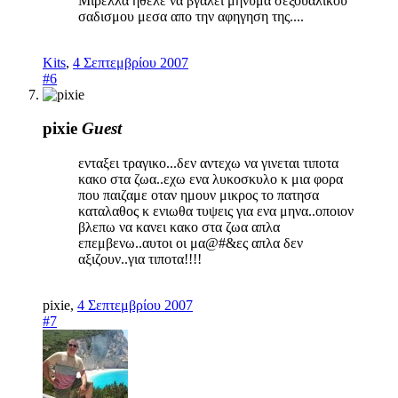
Μιρελλα ηθελε να βγαλει μηνυμα σεξουαλικου
σαδισμου μεσα απο την αφηγηση της....
Kits
,
4 Σεπτεμβρίου 2007
#6
pixie
Guest
ενταξει τραγικο...δεν αντεχω να γινεται τιποτα
κακο στα ζωα..εχω ενα λυκοσκυλο κ μια φορα
που παιζαμε οταν ημουν μικρος το πατησα
καταλαθος κ ενιωθα τυψεις για ενα μηνα..οποιον
βλεπω να κανει κακο στα ζωα απλα
επεμβενω..αυτοι οι μα@#&ες απλα δεν
αξιζουν..για τιποτα!!!!
pixie
,
4 Σεπτεμβρίου 2007
#7