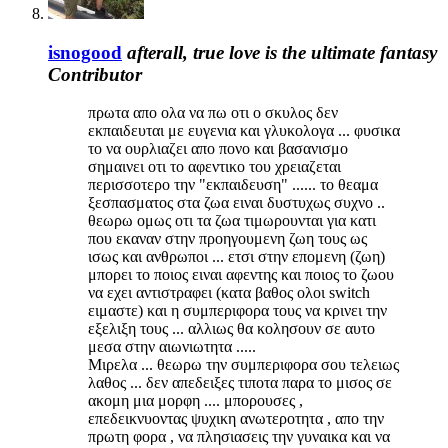
isnogood
afterall, true love is the ultimate fantasy
Contributor
πρωτα απο ολα να πω οτι ο σκυλος δεν
εκπαιδευται με ευγενια και γλυκολογα ... φυσικα
το να ουρλιαζει απο πονο και βασανισμο
σημαινει οτι το αφεντικο του χρειαζεται
περισσοτερο την "εκπαιδευση" ...... το θεαμα
ξεσπασματος στα ζωα ειναι δυστυχως συχνο ..
θεωρω ομως οτι τα ζωα τιμωρουνται για κατι
που εκαναν στην προηγουμενη ζωη τους ως
ισως και ανθρωποι ... ετσι στην επομενη (ζωη)
μπορει το ποιος ειναι αφεντης και ποιος το ζωου
να εχει αντιστραφει (κατα βαθος ολοι switch
ειμαστε) και η συμπεριφορα τους να κρινει την
εξελιξη τους ... αλλιως θα κολησουν σε αυτο
μεσα στην αιωνιωτητα .....
Μιρελα ... θεωρω την συμπεριφορα σου τελειως
λαθος ... δεν απεδειξες τιποτα παρα το μισος σε
ακομη μια μορφη .... μπορουσες ,
επεδεικνυοντας ψυχικη ανωτεροτητα , απο την
πρωτη φορα , να πλησιασεις την γυναικα και να