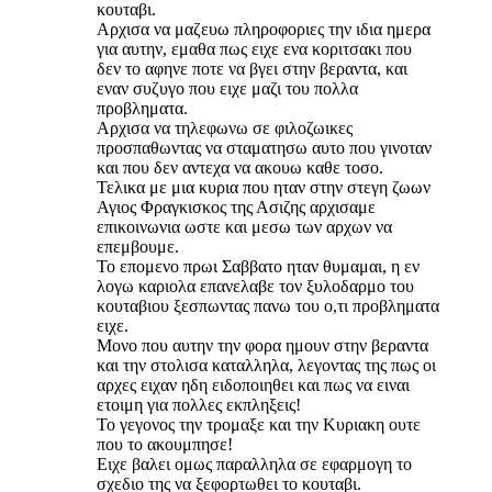
κουταβι.
Αρχισα να μαζευω πληροφοριες την ιδια ημερα
για αυτην, εμαθα πως ειχε ενα κοριτσακι που
δεν το αφηνε ποτε να βγει στην βεραντα, και
εναν συζυγο που ειχε μαζι του πολλα
προβληματα.
Αρχισα να τηλεφωνω σε φιλοζωικες
προσπαθωντας να σταματησω αυτο που γινοταν
και που δεν αντεχα να ακουω καθε τοσο.
Τελικα με μια κυρια που ηταν στην στεγη ζωων
Αγιος Φραγκισκος της Ασιζης αρχισαμε
επικοινωνια ωστε και μεσω των αρχων να
επεμβουμε.
Το επομενο πρωι Σαββατο ηταν θυμαμαι, η εν
λογω καριολα επανελαβε τον ξυλοδαρμο του
κουταβιου ξεσπωντας πανω του ο,τι προβληματα
ειχε.
Μονο που αυτην την φορα ημουν στην βεραντα
και την στολισα καταλληλα, λεγοντας της πως οι
αρχες ειχαν ηδη ειδοποιηθει και πως να ειναι
ετοιμη για πολλες εκπληξεις!
Το γεγονος την τρομαξε και την Κυριακη ουτε
που το ακουμπησε!
Ειχε βαλει ομως παραλληλα σε εφαρμογη το
σχεδιο της να ξεφορτωθει το κουταβι.