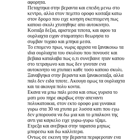
αφορητα.
Πεταχτηκα στην βεραντα και επειδη μενω στο
κεντρο, αλλα στον πεμπτο οροφο κοιταξα κατω
στον δρομο που ειχε κινηση σκεπτομενη πως
καποιο σκυλι χτυπηθηκε απο αυτοκινητο.
Κοιταξα δεξια, αριστερα τιποτα, και αφου τα
ουρλιαχτα ειχαν σταματησει θεωρησα το
συμβαν τυχαιο και μπηκα μεσα.
Το επομενο πρωι, νωρις αρχισα να ξανακουω τα
ιδια ουρλιαχτα του σκυλιου που πονουσε και
βεβαια καταλαβα πως ο,τι συνεβαινε ηταν καπου
στο τετραγωνο και πως δεν γινοταν ενα
αυτοκινητο να χτυπαει καθε τοσο καποιο σκυλι.
Ξαναβγηκα στην βεραντα και ξανακοιταξα, αλλα
παλι δεν ειδα τιποτε. Ακουγα ομως τα ουρλιαχτα
και τα ακουγα πολυ κοντα.
Εκανα να μπω παλι μεσα και οπως γυρισα το
ματι μου πηρε ακριβως στην απεναντι
πολυκατοικια, στον εκτο οροφο μια γυναικα
γυρω στα 30 να χτυπα με λυσσα κατι που εγω
δεν μπορουσα να δω μια και το μπαλκονι της
αντι για καγκελο ειχε γυρω-γυρω τζαμι.
Ετρεξα και ανεβηκα στην ταρατσα μηπως
μπορεσω και δω καλλιτερα.
Οντως σε εκεινη την βεραντα περιφεροταν ενα