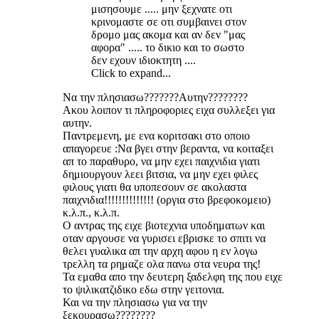
μισησουμε ..... μην ξεχνατε οτι
κρινομαστε σε οτι συμβαινει στον
δρομο μας ακομα και αν δεν "μας
αφορα" ..... το δικιο και το σωστο
δεν εχουν ιδιοκτητη ....
Click to expand...
Να την πλησιασω???????Αυτην????????
Ακου λοιπον τι πληροφοριες ειχα συλλεξει για
αυτην.
Παντρεμενη, με ενα κοριτσακι στο οποιο
απαγορευε :Να βγει στην βεραντα, να κοιταξει
απ το παραθυρο, να μην εχει παιχνιδια γιατι
δημιουργουν λεει βιτσια, να μην εχει φιλες
φιλους γιατι θα υποπεσουν σε ακολαστα
παιχνιδια!!!!!!!!!!!!!! (οργια στο βρεφοκομειο)
κ.λ.π., κ.λ.π.
Ο αντρας της ειχε βιοτεχνια υποδηματων και
οταν αργουσε να γυρισει εβρισκε το σπιτι να
θελει γυαλικα απ την αρχη αφου η εν λογω
τρελλη τα ρημαζε ολα πανω στα νευρα της!
Τα εμαθα απο την δευτερη ξαδελφη της που ειχε
το ψιλικατζιδικο εδω στην γειτονια.
Και να την πλησιασω για να την
ξεκουρασω????????