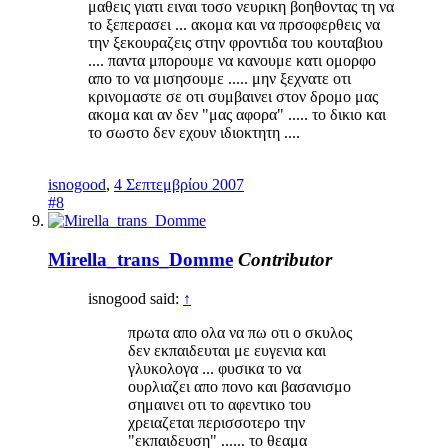
μαθεις γιατι ειναι τοσο νευρικη βοηθοντας τη να
το ξεπερασει ... ακομα και να πρσοφερθεις να
την ξεκουραζεις στην φροντιδα του κουταβιου
.... παντα μπορουμε να κανουμε κατι ομορφο
απο το να μισησουμε ..... μην ξεχνατε οτι
κρινομαστε σε οτι συμβαινει στον δρομο μας
ακομα και αν δεν "μας αφορα" ..... το δικιο και
το σωστο δεν εχουν ιδιοκτητη ....
isnogood
,
4 Σεπτεμβρίου 2007
#8
Mirella_trans_Domme
Contributor
isnogood said:
↑
πρωτα απο ολα να πω οτι ο σκυλος
δεν εκπαιδευται με ευγενια και
γλυκολογα ... φυσικα το να
ουρλιαζει απο πονο και βασανισμο
σημαινει οτι το αφεντικο του
χρειαζεται περισσοτερο την
"εκπαιδευση" ...... το θεαμα