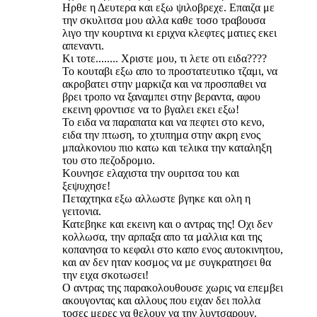
Ηρθε η Δευτερα και εξω ψιλοβρεχε. Επαιζα με
την σκυλιτσα μου αλλα καθε τοσο τραβουσα
λιγο την κουρτινα κι εριχνα κλεφτες ματιες εκει
απεναντι.
Κι τοτε........ Χριστε μου, τι λετε οτι ειδα????
Το κουταβι εξω απο το προστατευτικο τζαμι, να
ακροβατει στην μαρκιζα και να προσπαθει να
βρει τροπο να ξαναμπει στην βεραντα, αφου
εκεινη φροντισε να το βγαλει εκει εξω!
Το ειδα να παραπατα και να πεφτει στο κενο,
ειδα την πτωση, το χτυπημα στην ακρη ενος
μπαλκονιου πιο κατω και τελικα την καταληξη
του στο πεζοδρομιο.
Κουνησε ελαχιστα την ουριτσα του και
ξεψυχησε!
Πεταχτηκα εξω αλλωστε βγηκε και ολη η
γειτονια.
Κατεβηκε και εκεινη και ο αντρας της! Οχι δεν
κολλωσα, την αρπαξα απο τα μαλλια και της
κοπανησα το κεφαλι στο καπο ενος αυτοκινητου,
και αν δεν ηταν κοσμος να με συγκρατησει θα
την ειχα σκοτωσει!
Ο αντρας της παρακολουθουσε χωρις να επεμβει
ακουγοντας και αλλους που ειχαν δει πολλα
τοσες μερες να θελουν να την λυντσαρουν.