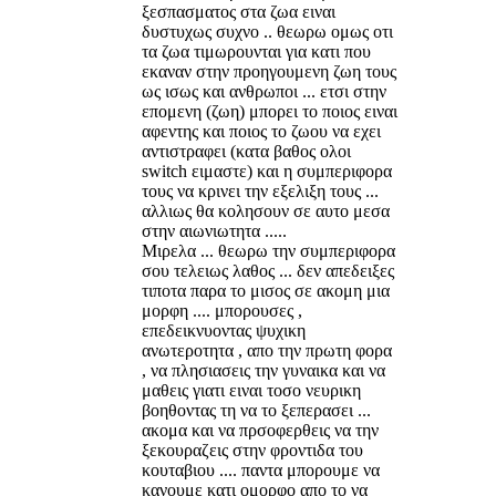
ξεσπασματος στα ζωα ειναι
δυστυχως συχνο .. θεωρω ομως οτι
τα ζωα τιμωρουνται για κατι που
εκαναν στην προηγουμενη ζωη τους
ως ισως και ανθρωποι ... ετσι στην
επομενη (ζωη) μπορει το ποιος ειναι
αφεντης και ποιος το ζωου να εχει
αντιστραφει (κατα βαθος ολοι
switch ειμαστε) και η συμπεριφορα
τους να κρινει την εξελιξη τους ...
αλλιως θα κολησουν σε αυτο μεσα
στην αιωνιωτητα .....
Μιρελα ... θεωρω την συμπεριφορα
σου τελειως λαθος ... δεν απεδειξες
τιποτα παρα το μισος σε ακομη μια
μορφη .... μπορουσες ,
επεδεικνυοντας ψυχικη
ανωτεροτητα , απο την πρωτη φορα
, να πλησιασεις την γυναικα και να
μαθεις γιατι ειναι τοσο νευρικη
βοηθοντας τη να το ξεπερασει ...
ακομα και να πρσοφερθεις να την
ξεκουραζεις στην φροντιδα του
κουταβιου .... παντα μπορουμε να
κανουμε κατι ομορφο απο το να