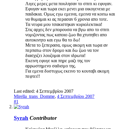
Λιγες μερες μετα πουλησαν το σπιτι κι εφυγαν.
Εφυγαν και τωρα εκει μενει μια οικογενεια με
παιδακια. Ομως εγω εμεινα, εμεινα να κοιτω και
να θυμαμαι κι ας περασαν 6 χρονια απο τοτε.
Τα νευρα μου τσακιστηκαν κυριολεκτικα!
Στις αρχες δεν μπορουσα να βγω απο το σπιτι
νομιζοντας πως καποιο ζωο θα χτυπηθει απο
αυτοκινητο και εγω θα το δω!
Μετα το ξεπερασα, ομως ακομη και τωρα αν
περπατω στον δρομο και δω ζωο να τον
διασχιζει λουζομαι στον ιδρωτα!
Εκεινη εφυγε και πηρε μαζι της τον
αρρωστημενο σαδισμο της.
Για εμενα δυστυχως εκεινο το κουταβι ακομη
πεφτει!!
Last edited:
4 Σεπτεμβρίου 2007
Mirella_trans_Domme
,
4 Σεπτεμβρίου 2007
#1
Syrah
Contributor