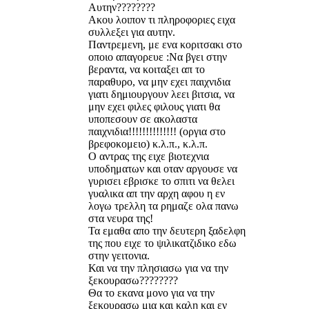
Αυτην????????
Ακου λοιπον τι πληροφοριες ειχα
συλλεξει για αυτην.
Παντρεμενη, με ενα κοριτσακι στο
οποιο απαγορευε :Να βγει στην
βεραντα, να κοιταξει απ το
παραθυρο, να μην εχει παιχνιδια
γιατι δημιουργουν λεει βιτσια, να
μην εχει φιλες φιλους γιατι θα
υποπεσουν σε ακολαστα
παιχνιδια!!!!!!!!!!!!!! (οργια στο
βρεφοκομειο) κ.λ.π., κ.λ.π.
Ο αντρας της ειχε βιοτεχνια
υποδηματων και οταν αργουσε να
γυρισει εβρισκε το σπιτι να θελει
γυαλικα απ την αρχη αφου η εν
λογω τρελλη τα ρημαζε ολα πανω
στα νευρα της!
Τα εμαθα απο την δευτερη ξαδελφη
της που ειχε το ψιλικατζιδικο εδω
στην γειτονια.
Και να την πλησιασω για να την
ξεκουρασω????????
Θα το εκανα μονο για να την
ξεκουρασω μια και καλη και εν