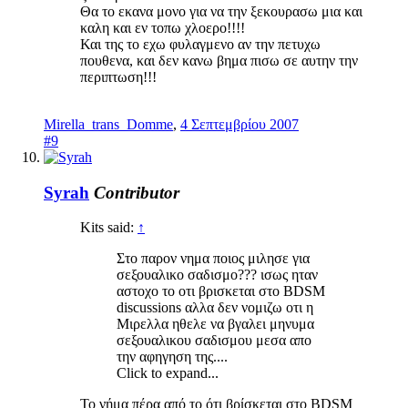
Θα το εκανα μονο για να την ξεκουρασω μια και
καλη και εν τοπω χλοερο!!!!
Και της το εχω φυλαγμενο αν την πετυχω
πουθενα, και δεν κανω βημα πισω σε αυτην την
περιπτωση!!!
Mirella_trans_Domme
,
4 Σεπτεμβρίου 2007
#9
Syrah
Contributor
Kits said:
↑
Στο παρον νημα ποιος μιλησε για
σεξουαλικο σαδισμο??? ισως ηταν
αστοχο το οτι βρισκεται στο BDSM
discussions αλλα δεν νομιζω οτι η
Μιρελλα ηθελε να βγαλει μηνυμα
σεξουαλικου σαδισμου μεσα απο
την αφηγηση της....
Click to expand...
Το νήμα πέρα από το ότι βρίσκεται στο BDSM