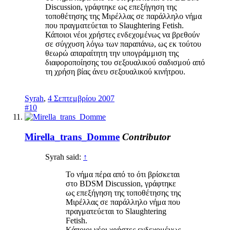
Discussion, γράφτηκε ως επεξήγηση της
τοποθέτησης της Μιρέλλας σε παράλληλο νήμα
που πραγματεύεται το Slaughtering Fetish.
Κάποιοι νέοι χρήστες ενδεχομένως να βρεθούν
σε σύγχυση λόγω των παραπάνω, ως εκ τούτου
θεωρώ απαραίτητη την υπογράμμιση της
διαφοροποίησης του σεξουαλικού σαδισμού από
τη χρήση βίας άνευ σεξουαλικού κινήτρου.
Syrah
,
4 Σεπτεμβρίου 2007
#10
Mirella_trans_Domme
Contributor
Syrah said:
↑
Το νήμα πέρα από το ότι βρίσκεται
στο BDSM Discussion, γράφτηκε
ως επεξήγηση της τοποθέτησης της
Μιρέλλας σε παράλληλο νήμα που
πραγματεύεται το Slaughtering
Fetish.
Κάποιοι νέοι χρήστες ενδεχομένως