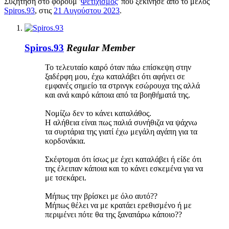
Συζήτηση στο φόρουμ '
Φετιχισμός
' που ξεκίνησε από το μέλος
Spiros.93
, στις
21 Αυγούστου 2023
.
Spiros.93
Regular Member
Το τελευταίο καιρό όταν πάω επίσκεψη στην
ξαδέρφη μου, έχω καταλάβει ότι αφήνει σε
εμφανές σημείο τα στρινγκ εσώρουχα της αλλά
και ανά καιρό κάποια από τα βοηθήματά της.
Νομίζω δεν το κάνει καταλάθος.
Η αλήθεια είναι πως παλιά συνήθιζα να ψάχνω
τα συρτάρια της γιατί έχω μεγάλη αγάπη για τα
κορδονάκια.
Σκέφτομαι ότι ίσως με έχει καταλάβει ή είδε ότι
της έλειπαν κάποια και το κάνει εσκεμένα για να
με τσεκάρει.
Μήπως την βρίσκει με όλο αυτό??
Μήπως θέλει να με κρατάει ερεθισμένο ή με
περιμένει πότε θα της ξαναπάρω κάποιο??