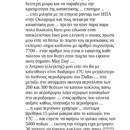
δευτερη μοιρα και να παραδεχτω την
κρισιμοτητα της καταστασης ... επισημα ...
... ετσι μιλησα με τα επιγεια ρανταρ των ΗΠΑ
στην Οκλαχομα και τους ανεφερα την
κατασταση μου ... πρεπει να ηταν παρα παρα
πολυ δυσκολη διοτι μου εδωσαν εναν
αποκλειστικα δικο μου ελεγκτη ο οποιος πρωτα
μου ειπε να θεσω το πομπο του αεροσκαφος να
εκπεμπει σημα κινδυνου με αριθμο συχνοτητας
7700 .. εναν αριθμο που ειναι ο εφιαλτης καθε
πιλοτου να τον θεσει στον πομπο του εφοσον
αυτο σημανει May Day ....
ο Αντριου (ελεγκτης) μου ειπε οτι θα με
κατευθυνει στον διαδρομο 17C τον μεγαλυτερο
το διεθνους αεροδρομιου του Dallas .... στο
μεταξυ στο ασυρματο ακουγα αεροπλανα των
200 και 300 θεσεων να κανουν κυκλους πανω
απο το αεροδρομιο λογο ισχυρων καταιγιδων
στο αεροδρομιο .... ενας αριθμος που ολοενα
αυξανε καθως πλησιαζα το αεροδρομιο ...
... η ωρα περνουσε γρηγορα ... συντομα
βρεθηκα 15 μιλια μακρια απο το κατωφλι του
17C ... και επρεπε να αφησω το φιλικο υψος των
5000 ποδων ... εκεινη την στιγμη ειχα μετρησει
36 πτησεις να κανουν κυκλους απο πανω !!!!!!!!