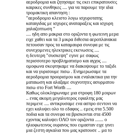
αεροδρομια και ζητησαμε τις εκει επικρατουσες
καιρικες συνθηκες .... για να παρουμε την ιδια
τρομακτικη απαντηση :
"αεροδρομιο κλειστο λογω ισχυροτατης
καταιγιδας με ισχυρες αναταραξεις και ισχυρη
χαλαζοπτωση "
.... ηδη απο μακρια στο οριζοντα η φωτεινη μερα
ειχε χαθει και τα 3 μικρα διθεσια αεροπλανακια
πετουσαν προς τα καταμαυρα συνεφα με τις
συνεχομενες ηλεκτρικες εκενωσεις ....
η δευτερη "συσκεψη" εγινε με σαφως
περισσοτερο προβληματισμο και αγχος ....
ομοφωνα σκεφτηκαμε να διακοψουμε το ταξιδι
και να γυρισουμε πισω . Ενημερωσαμε τα
αεροδρομια προορισμου και εναλακτικα για την
ματαιωση και αλαξαμε συχνοτητες ασυρματου
πισω στο Fort Worth ....
Καθως ολοκληρωναμε μια στροφη 180 μοιρων
.. ενας ακομη μεγαλυτερος εφιαλτης μας
περιμενε .... αντικρυσαμε ενα ασπρο σεντονι να
εχει καλυψει ολο το εδαφος .. εμεις στα 5.500
ποδια και τα συνεφα να βρισκονται στα 4500
εχοντας καλυψει ΟΛΟ τον οριζοντα ....... ο
ηλιοφωτεινος ουρανος που ειμασταν ειχε γινει
μια ζεστη αγκαλια που μας κρατουσε .. μα το