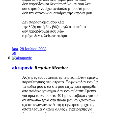
δεν παραδίνομαι δεν παραδίνομαι σου λέω
και στρατό να έχω αντίπαλο μπροστά μου
δεν την φτάνουν οι σφαίρες την καρδιά μου
Δεν παραδίνομαι σου λέω
την λέξη αυτή δεν βάζω εγώ στο στόμα
δεν παραδίνομαι σου λέω
η μάχη δεν τελείωσε ακόμα
lara
,
28 Ιουλίου 2008
#9
akrapovic
Regular Member
Ασχημες τραυματικες εμπειριες....Οταν εμεινα
παραπληγικος στο στρατο..Ξαφνικα δεν ενοιθα
τα ποδια μου κ απ οτι μου ειχαν επει προηλθε
απο παιδικο χτυπημα.Δεν ενοιωθα τπτ.Εμεινα
για αρκετο καιρο στο 401 με αμφιβολιες για το
αν σηκωθω ξανα στα ποδια μου αν ξανακανω
σχεση αν,αν,αν,αν.Αυτη η εγχειρηση ειχε ως
αποτελεσμα ν κανω αλλες 2 εγχειρησης για