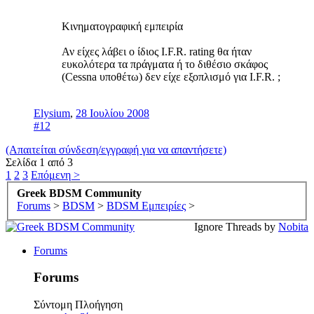
Κινηματογραφική εμπειρία
Αν είχες λάβει ο ίδιος I.F.R. rating θα ήταν
ευκολότερα τα πράγματα ή το διθέσιο σκάφος
(Cessna υποθέτω) δεν είχε εξοπλισμό για I.F.R. ;
Elysium
,
28 Ιουλίου 2008
#12
(Απαιτείται σύνδεση/εγγραφή για να απαντήσετε)
Σελίδα 1 από 3
1
2
3
Επόμενη >
Greek BDSM Community
Forums
>
BDSM
>
BDSM Εμπειρίες
>
Ignore Threads by
Nobita
Forums
Forums
Σύντομη Πλοήγηση