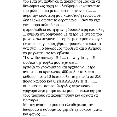
του ειπα οτι αισθανομαι αρκετα ηρεμος και να
θεωρησει ως αρχη του διαδρομου ενα τεταρτο
του μιλιου ποιο μεσα απο το κανονικο .... ...
παρα την καλυτερη μου κατασταση ενοωθα οτι
δεν ελεχω σωστα το αεροπλανο ... σαν να ειχε
γινει παρα πολυ βαρυ ....
η προσπαθεια αυτη ηταν η δυσκολτερη απο ολες
... ενιωθα οτι οδηγουσα με πετρα με φτερα που
μονο κατω πηγαινε ..... ομως μεσα μου ακουγα
εναν περιεργο βρυχηθμο ... φυσικα και παλι τα
γνωστα .... ο διαδρομος πουθενα και ο Αντριου
να με ρωταει αν τον εβλεπα .....
"I saw the runway !!!!! .... runway insight !!! " ...
φυσικα την τυφλα μου ειχα δει ...
αρπαξα το χρονομετρο και αρχισα να μετρα
αντιστροφα κρατωντας 400 ποδια το λεπτο
καθοδο .. στα 10 δευτερολεπτα μειωσα σε 250
ποδια καθοδο και ΟΥΑΑΑΑΑΟΥ !!!!!! .......
οι τεραστιες ασπρες λωριδες περνουσαν
γρηγορα λιγα μετρα κατω μου ... απαλα αφησα
τους τροχους να ακουμπησουν και αρχισα να
φρεναρω ..........
Με την αναφορα μου οτι ελευθερωσα τον
διαδρομο ο ασυρματος γεμισε χειροκροτηματα
και φωνες .....