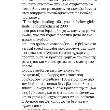
που πετουσαν πανω απο μενα σταματησαν να
συνομιλουν και με ακουγαν να φωναζω δυνατα
στον ασυρματο επαναλαβανοντας τις εντολες
που επερνα ....
"Turn right , heading 160 , you are below glide
slode , clib immediate at 2000 "
μετα μου επιτεθηκε η βροχη ... κανοντας με να
νιωθω σαν ενα κοματι πλαστικο μεσα σε ενα
τεραστιο ενυδριο .....
και μετα ηρθαν οι αναταραξεις .... η βελονα στο
vertical speed indicator εκτοξευοτανε μια πανω
μια κατω και ο Αντριου φανερα αγχωμενος
προσπαθουσε να κρατησει χαμηλα τον τονο της
φωνης του και να επιστρεψω στην σωστη μου
πορεια ...
ακομα ενιωθα οτι ειχα τον ελεγχο και
αντιμετοπιζα με θαρρος την κατασταση ...
βρισκομουν (υποτιθεται) 150 μετρα πανω απο
τον διαδρομο , φυσικα δεν εβλεπα απολυτως
τιποτα , μοναχα παλευα να κρατησω την πυξιδα
στις 170 μοιρες και τα φτερα μου οριζοντια ....
και τα χερια μου ειχαν αρχισει να κουραζονται ...
Ο Αντριου αρχισε και αυτος να δειχνει την
αγωνια του :