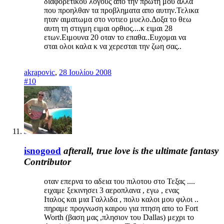
διαφορετικου λογους απο την πρωτη μου αλλα
που προηλθαν τα προβληματα απο αυτην.Τελικα
ηταν αιματωμα στο νοτιεο μυελο.Δοξα το θεω
αυτη τη στιγμη ειμαι ορθιος....κ ειμαι 28
ετων.Ειμουνα 20 οταν το επαθα..Ευχομαι να
σται ολοι καλα κ να χερεσται την ζωη σας..
akrapovic
,
28 Ιουλίου 2008
#10
isnogood
afterall, true love is the ultimate fantasy
Contributor
οταν επερνα το αδεια του πιλοτου στο Τεξας ....
ειχαμε ξεκινησει 3 αεροπλανα , εγω , ενας
Ιταλος και μια Γαλλιδα , πολυ καλοι μου φιλοι ..
πηραμε προγνωση καιρου για πτηση απο το Fort
Worth (βαση μας ,πλησιον του Dallas) μεχρι το