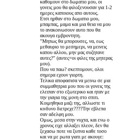
καθομουν στο δωματιο μου, οι
γονεις μου θα φιλοξενουσαν για 1-2
ημερες καποιους απο αυτους.
Ετσι ηρθαν στο δωματιο μου,
μπαμπας, μαμα και μια θεια να μου
το ανακοινωσουν αυτο που θα
ακουγα εμβροντητη.
"Μηπως θα μπορουσες, να, εως
μεθαυριο το μεσημερι, να μεινεις
καπου αλλου, μην μας συζητανε
αυτες?" (αυτες=οι φιλες της μητερας
μου).
Που να παω? σκεπτομουν, ολοι
σημερα εχουν γιορτη.
Τελικα αποφασισα να μεινω σε μια
συμμαθητρια μου που οι γονεις της
ελειπαν στο εξωτερικο και ηταν με
την γιαγια της μονη στο σπιτι.
Κοιμηθηκα μαζι της, αλλωστε τι
κινδυνο διετρεχε????Την εβλεπα
σαν αδελφη μου.
Ομως, μεσα στην νυχτα, και ενω ο
χρονος ειχε αλλαξει πλεον, δεν θα
ξεχασω ποτε να ξυπνα καθε τοσο
και να με ρωτα γιατι με ακουγε: