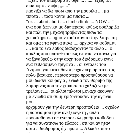
"Εχεις τον διαδρομο εν οψη ;;; ....... εχεις τον
διαδρομο εν οψη ;;....."
πασχιζα να δω πισω απο την μαυριλα .... μα
τιποτα ... τοσο κοντα μα τιποτα ....
"οκ ... abort abort .... climb climb .... NOW ..."
ενα σοκ ξαφνικα με διαπερασε καθως φουλαριζα
και παλι την μηχανη τραβωντας πισω τα
χειριστηρια ... ημουν τοσο κοντα στην λυτρωση
και ομως τα αφηνα πισω .... αρχισα να φοβαμαι
.... και το ενα λαθος διαδεχονταν το αλλο ... ο
κυκλος που υποτιθεται πως επρεπε να κανω για
να ξαναβρεθω στην αρχη του διαδρομου εγινε
ενα τεθλασμενο τριγωνο ... οι εντολες του
Αντριου γαι κατευθυνση ειχαν περιοριστει στις
πολυ βασικες , περισσοτερο προσπαθουσε να
μου δωσει κουραγιο , ενιωθα τον θορυβο της
λαμαρινας που την χτυπυσε το χαλαζι να με
τρελαινει..... οι αλλοι πιλοτοι μοναχα ακουγαν
μα ενιωθα οτι συμμεριζοντουσαν την αγωνια
μου ......
ερχομουν για την δευτερη προσπαθεια ... σχεδον
η πορεια μου ηταν ανεξελεγκτη , απλα
προσπαθουσα σε ενα ασφαλη ρυθμο καθοδου
για να συνατησω το εδαφος , οτι και αν ηταν
αυτο .. διαδρομος ή χωραφι ... Αλωστε αυτο