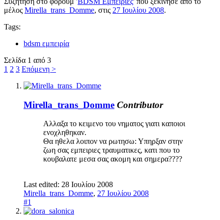
Συζήτηση στο φόρουμ '
BDSM Εμπειρίες
' που ξεκίνησε από το
μέλος
Mirella_trans_Domme
, στις
27 Ιουλίου 2008
.
Tags:
bdsm εμπειρία
Σελίδα 1 από 3
1
2
3
Επόμενη >
Mirella_trans_Domme
Contributor
Αλλαξα το κειμενο του νηματος γιατι καποιοι
ενοχληθηκαν.
Θα ηθελα λοιπον να ρωτησω: Υπηρξαν στην
ζωη σας εμπειριες τραυματικες, κατι που το
κουβαλατε μεσα σας ακομη και σημερα????
Last edited:
28 Ιουλίου 2008
Mirella_trans_Domme
,
27 Ιουλίου 2008
#1