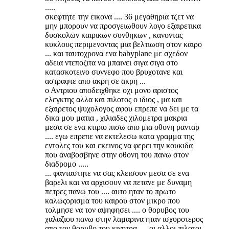
.....
σκεφτητε την εικονα .... 36 μεγαθηρια τζετ να
μην μπορουν να προσγειωθουν λογο εξαιρετικα
δυσκολων καιρικων συνθηκων , κανοντας
κυκλους περιμενοντας μια βελτιωση στον καιρο
... και ταυτοχρονα ενα babyplane με σχεδον
αδεια ντεποζιτα να μπαινει σιγα σιγα στο
κατασκοτεινο συννεφο που βρυχοτανε και
αστραφτε απο ακρη σε ακρη ...
ο Αντριου αποδειχθηκε οχι μονο αριστος
ελεγκτης αλλα και πιλοτος ο ιδιος , μα και
εξαιρετος ψυχολογος αφου επρεπε να δει με τα
δικα μου ματια , χιλιαδες χιλομετρα μακρια
μεσα σε ενα κτιριο πισω απο μια οθονη ρανταρ
.... εγω επρεπε να εκτελεσω κατα γραμμα της
εντολες του και εκεινος να φερει την κουκιδα
που αναβοσβηνε στην οθονη του πανω στον
διαδρομο .....
... φανταστητε να σας κλεισουν μεσα σε ενα
βαρελι και να αρχισουν να πετανε με δυναμη
πετρες πανω του .... αυτο ηταν το πρωτο
καλωςορισμα του καιρου στον μικρο που
τολμησε να τον αψηφησει .... ο θορυβος του
χαλαζιου πανω στην λαμαρινα ηταν ισχυροτερος
απο τον θορυβο του κινητρα .... οι αλλοι πιλοτοι