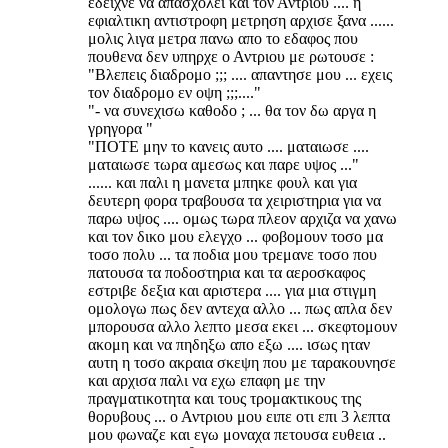
εδειχνε να απασχολει και τον Αντριου .... η
εφιαλτικη αντιστροφη μετρηση αρχισε ξανα ......
μολις λιγα μετρα πανω απο το εδαφος που
πουθενα δεν υπηρχε ο Αντριου με ρωτουσε :
"Βλεπεις διαδρομο ;;; .... απαντησε μου ... εχεις
τον διαδρομο εν οψη ;;;...."
"- να συνεχισω καθοδο ; ... θα τον δω αργα η
γρηγορα "
"ΠΟΤΕ μην το κανεις αυτο .... ματαιωσε ....
ματαιωσε τωρα αμεσως και παρε υψος ..."
...... και παλι η μανετα μπηκε φουλ και για
δευτερη φορα τραβουσα τα χειριστηρια για να
παρω υψος .... ομως τωρα πλεον αρχιζα να χανω
και τον δικο μου ελεγχο ... φοβομουν τοσο μα
τοσο πολυ ... τα ποδια μου τρεμανε τοσο που
πατουσα τα ποδοστηρια και τα αεροσκαφος
εστριβε δεξια και αριστερα .... για μια στιγμη
ομολογω πως δεν αντεχα αλλο ... πως απλα δεν
μπορουσα αλλο λεπτο μεσα εκει ... σκεφτομουν
ακομη και να πηδηξω απο εξω .... ισως ηταν
αυτη η τοσο ακραια σκεψη που με ταρακουνησε
και αρχισα παλι να εχω επαφη με την
πραγματικοτητα και τους τρομακτικους της
θορυβους ... ο Αντριου μου ειπε οτι επι 3 λεπτα
μου φωναζε και εγω μοναχα πετουσα ευθεια ..