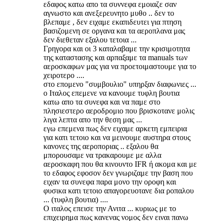
εδαφος κατω απο τα συννεφα εμοιαζε σαν
αγνωστο και ανεξερευνητο μυθο .. δεν το
βλεπαμε , δεν ειχαμε εκαπιδευτει για πτηση
βασιζομενη σε οργανα και τα αεροπλανα μας
δεν διεθεταν εξαλου τετοια ...
Γρηγορα και οι 3 καταλαβαμε την κρισιμοτητα
της καταστασης και αρπαξαμε τα manuals των
αεροσκαφων μας για να προετοιμαστουμε για το
χειροτερο ....
στο επομενο "συμβουλιο" υπηρξαν διαφωνιες ...
ο Ιταλος επεμενε να κανουμε τυφλη βουτια
κατω απο τα συνεφα και να παμε στο
πλησιεστερο αεροδρομιο που βρισκοτανε μολις
λιγα λεπτα απο την θεση μας ...
εγω επεμενα πως δεν ειχαμε αρκετη εμπειρια
για κατι τετοιο και να μεινουμε αυστηρα στους
κανονες της αεροποριας .. εξαλου θα
μπορουσαμε να τρακαρουμε με αλλα
αεροσκαφη που θα κινουντο IFR ή ακομα και με
το εδαφος εφοσον δεν γνωριζαμε την βαση που
ειχαν τα συνεφα παρα μονο την οροφη και
φυσικα κατι τετοιο απαγορευοτανε δια ροπαλου
... (τυφλη βουτια) ....
Ο ιταλος επεισε την Ανιτα ... κυριως με το
επιχειρημα πως κανενας νομος δεν ειναι πανω