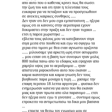
απο αυτο που ο καθενας κρινει πως θα σωσει
την ζωη του και οτι ηταν η τελευταια τους
ευκαιρια για να πεταξουν και να προσγειωθουν
σε ανεκτες καιρικες συνθηκες .....
Δεν ηταν οτι δεν μου ειχα εμπιστοσυνη ... ηξερα
ομως οτι οι κανονες στην αεροπορια εχουν
δοκιμαστει στην πραξη και δεν ηταν τυχαιοι ...
ετσι η παρεα χωριστηκε ...
εβλεπα τους φιλους μου να κατεβαινουν σιγα
σιγα μεσα στο πουθενα και εγω να σφιγγω τα
χερια στο τιμονι με θεα εναν αγνωστο οριζοντα
...... μιλουσαμε για αρκετη ωρη στον ασυρματο
.. μου ειπαν οτι η βαση των συνεφων ηταν μολις
800 ποδια πανω απο το εδαφος και εψαχναν απο
χαμηλο υψος για το αεροδρομιο ... ηταν
απιστευτα ριψοκινδυνο αυτο που εκαναν ...
καμια ικανοτητα και καμια γνωση δεν τους
βοηθουσε παρα μοναχα η τυχη .... χασαμε την
επαφη περιπου 18 λεπτα αργοτερα .. φυσικα δεν
ενημερωσαν κανενα για αυτο που θα εκαναν
μιας και ηταν πρωτα απο ολα παρανομο .... ετσι
δεν ηξερα ουτε εγω τι γινοτανε ... συντομα ομως
επροκειτο να αντιμετωπισω τα δικα μου βασανα
...
..... επρεπε να θεσω τον εγωισμο μου σε