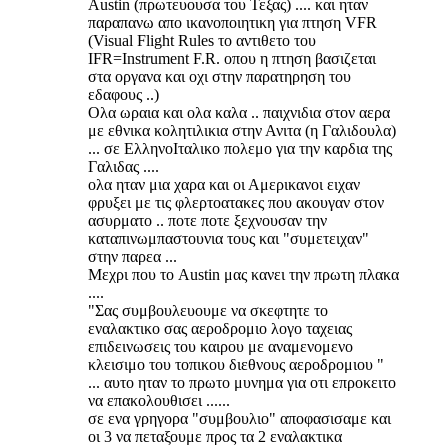
Austin (πρωτευουσα του Τεξας) .... και ηταν
παραπανω απο ικανοποιητικη για πτηση VFR
(Visual Flight Rules το αντιθετο του
IFR=Instrument F.R. οπου η πτηση βασιζεται
στα οργανα και οχι στην παρατηρηση του
εδαφους ..)
Ολα ωραια και ολα καλα .. παιχνιδια στον αερα
με εθνικα κολητιλικια στην Ανιτα (η Γαλιδουλα)
... σε ΕλληνοΙταλικο πολεμο για την καρδια της
Γαλιδας ....
ολα ηταν μια χαρα και οι Αμερικανοι ειχαν
φρυξει με τις φλερτοατακες που ακουγαν στον
ασυρματο .. ποτε ποτε ξεχνουσαν την
καταπινωμπαστουνια τους και "συμετειχαν"
στην παρεα ...
Μεχρι που το Austin μας κανει την πρωτη πλακα
....
"Σας συμβουλευουμε να σκεφτητε το
εναλακτικο σας αεροδρομιο λογο ταχειας
επιδεινωσεις του καιρου με αναμενομενο
κλεισιμο του τοπικου διεθνους αεροδρομιου "
... αυτο ηταν το πρωτο μυνημα για οτι επροκειτο
να επακολουθισει ......
σε ενα γρηγορα "συμβουλιο" αποφασισαμε και
οι 3 να πεταξουμε προς τα 2 εναλακτικα