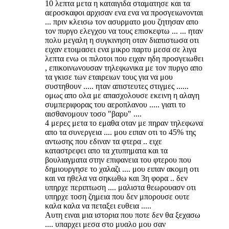
10 λεπτα μετα η καταιγιδα σταματησε και τα
αεροσκαφοι αρχισαν ενα ενα να προσγειωνονται
... πριν κλεισω τον ασυρματο μου ζητησαν απο
τον πυργο ελεγχου να τους επισκεφτω ... ... ηταν
πολυ μεγαλη η συγκινηση οταν διαπιστωσα οτι
ειχαν ετοιμασει ενα μικρο παρτυ μεσα σε λιγα
λεπτα ενω οι πιλοτοι που ειχαν ηδη προσγειωθει
, επικοινωνουσαν τηλεφωνικα με τον πυργο απο
τα γκισε των εταιρειων τους για να μου
συστηθουν ..... ηταν απιστευτες στιγμες ......
ομως απο ολα με απασχολουσε εκεινη η αλαγη
συμπεριφορας του αεροπλανου ..... γιατι το
αισθανομουν τοσο "βαρυ" ....
4 μερες μετα το εμαθα οταν με πηραν τηλεφωνα
απο τα συνεργεια .... μου ειπαν οτι το 45% της
αντωσης που εδιναν τα φτερα .. ειχε
καταστρεφει απο τα χτυπηματα και τα
βουλιαγματα στην επιφανεια του φτερου που
δημιουργησε το χαλαζι .... μου ειπαν ακομη οτι
και να ηθελα να σηκωθω και 3η φορα .. δεν
υπηρχε περιπτωση .... μαλιστα θεωρουασν οτι
υπηρχε τοση ζημεια που δεν μπορουσε ουτε
καλα καλα να πεταξει ευθεια .....
Αυτη ειναι μια ιστορια που ποτε δεν θα ξεχασω
.... υπαρχει μεσα στο μυαλο μου σαν