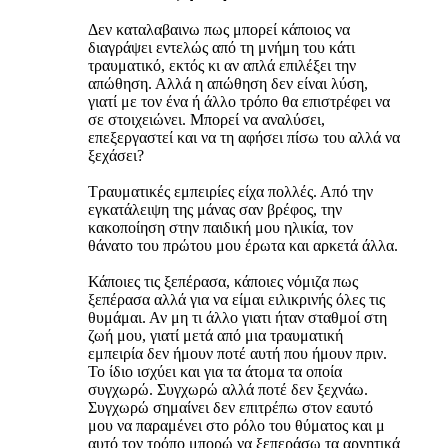
Δεν καταλαβαινω πως μπορεί κάποιος να
διαγράψει εντελώς από τη μνήμη του κάτι
τραυματικό, εκτός κι αν απλά επιλέξει την
απώθηση. Αλλά η απώθηση δεν είναι λύση,
γιατί με τον ένα ή άλλο τρόπο θα επιστρέφει να
σε στοιχειώνει. Μπορεί να αναλύσει,
επεξεργαστεί και να τη αφήσει πίσω του αλλά να
ξεχάσει?
Τραυματικές εμπειρίες είχα πολλές. Από την
εγκατάλειψη της μάνας σαν βρέφος, την
κακοποίηση στην παιδική μου ηλικία, τον
θάνατο του πρώτου μου έρωτα και αρκετά άλλα.
Κάποιες τις ξεπέρασα, κάποιες νόμιζα πως
ξεπέρασα αλλά για να είμαι ειλικρινής όλες τις
θυμάμαι. Αν μη τι άλλο γιατι ήταν σταθμοί στη
ζωή μου, γιατί μετά από μια τραυματική
εμπειρία δεν ήμουν ποτέ αυτή που ήμουν πριν.
Το ίδιο ισχύει και για τα άτομα τα οποία
συγχωρώ. Συγχωρώ αλλά ποτέ δεν ξεχνάω.
Συγχωρώ σημαίνει δεν επιτρέπω στον εαυτό
μου να παραμένει στο ρόλο του θύματος και μ
αυτό τον τρόπο μπορώ να ξεπεράσω τα αρνητικά