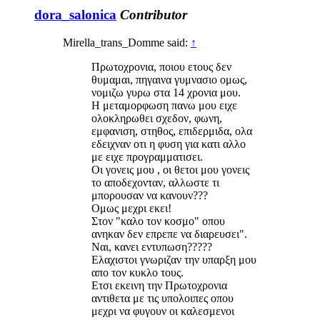
dora_salonica
Contributor
Mirella_trans_Domme said:
↑
Πρωτοχρονια, ποιου ετους δεν
θυμαμαι, πηγαινα γυμνασιο ομως,
νομιζω γυρω στα 14 χρονια μου.
Η μεταμορφωση πανω μου ειχε
ολοκληρωθει σχεδον, φωνη,
εμφανιση, στηθος, επιδερμιδα, ολα
εδειχναν οτι η φυση για κατι αλλο
με ειχε προγραμματισει.
Οι γονεις μου , οι θετοι μου γονεις
το αποδεχονταν, αλλωστε τι
μπορουσαν να κανουν???
Ομως μεχρι εκει!
Στον "καλο τον κοσμο" οπου
ανηκαν δεν επρεπε να διαρευσει".
Ναι, κανει εντυπωση?????
Ελαχιστοι γνωριζαν την υπαρξη μου
απο τον κυκλο τους.
Ετσι εκεινη την Πρωτοχρονια
αντιθετα με τις υπολοιπες οπου
μεχρι να φυγουν οι καλεσμενοι