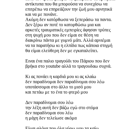
αντίκτυπα που θα μπορούσα να συνεχίσω να
επιτρέπω να επηρεάζουν την ζωή μου αρνητικά
και να με πονάνε.
Ακόμη δεν κατόρθωσα να ξεπεράσω τα παντα.
Δεν ξέρω αν ποτέ το κατορθώσω μια και
αρκετές τραυματικές εμπειρίες άφησαν τρύπες
στη ψυχή μου που δεν είμαι σε θέση να
διακρίνω πάντα με γυμνό μάτι. Αλλά αρνιέμαι
να τα παρατήσω κι η ελπίδα πως κάποια στιγμή
θα είμαι ελεύθερη δεν με εγκαταλείπει.
Ειναι ένα παλιο τραγούδι του Πάριου που δεν
βρήκα στο youtube αλλά το τραγουδαω συχνά.
Κι ας πονάει η καρδιά μου κι ας κλαίω
δεν παραδίνομαι δεν παραδίνομαι σου λέω
υποτάσσομαι στο άλλο το μισό μου
και πετάω με το ένα το φτερό μου
Δεν παραδίνομαι σου λέω
την λέξη αυτή δεν βάζω εγώ στο στόμα
δεν παραδίνομαι σου λέω
η μάχη δεν τελείωσε ακόμα
Είμαι φλόγα που όλα γύρω μου τα καίω