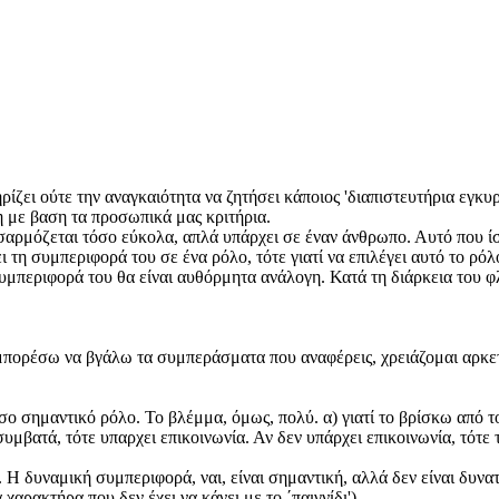
ηρίζει ούτε την αναγκαιότητα να ζητήσει κάποιος 'διαπιστευτήρια εγκυ
 με βαση τα προσωπικά μας κριτήρια.
σαρμόζεται τόσο εύκολα, απλά υπάρχει σε έναν άνθρωπο. Αυτό που ί
ι τη συμπεριφορά του σε ένα ρόλο, τότε γιατί να επιλέγει αυτό το ρόλ
συμπεριφορά του θα είναι αυθόρμητα ανάλογη. Κατά τη διάρκεια του φ
πορέσω να βγάλω τα συμπεράσματα που αναφέρεις, χρειάζομαι αρκετές
τόσο σημαντικό ρόλο. Το βλέμμα, όμως, πολύ. α) γιατί το βρίσκω από 
αι συμβατά, τότε υπαρχει επικοινωνία. Αν δεν υπάρχει επικοινωνία, τ
 Η δυναμική συμπεριφορά, ναι, είναι σημαντική, αλλά δεν είναι δυνατ
α χαρακτήρα που δεν έχει να κάνει με το ΄παιγνίδι').