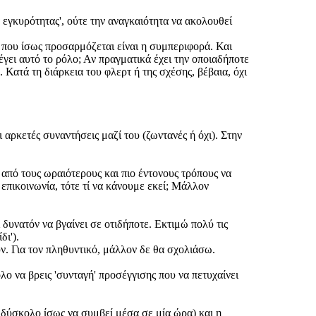
α εγκυρότητας', ούτε την αναγκαιότητα να ακολουθεί
 που ίσως προσαρμόζεται είναι η συμπεριφορά. Και
έγει αυτό το ρόλο; Αν πραγματικά έχει την οποιαδήποτε
Κατά τη διάρκεια του φλερτ ή της σχέσης, βέβαια, όχι
ρκετές συναντήσεις μαζί του (ζωντανές ή όχι). Στην
ω από τους ωραιότερους και πιο έντονους τρόπους να
ι επικοινωνία, τότε τί να κάνουμε εκεί; Μάλλον
 δυνατόν να βγαίνει σε οτιδήποτε. Εκτιμώ πολύ τις
δι').
υν. Για τον πληθυντικό, μάλλον δε θα σχολιάσω.
λο να βρεις 'συνταγή' προσέγγισης που να πετυχαίνει
ο δύσκολο ίσως να συμβεί μέσα σε μία ώρα) και η