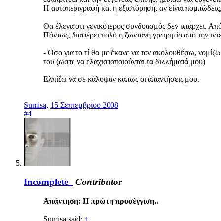
Η αυτοπεριγραφή και η εξιστόρηση, αν είναι πομπώδεις,
Θα έλεγα οτι γενικότερος συνδυασμός δεν υπάρχει. Από ό
Πάντως, διαφέρει πολύ η ζωντανή γρωριμία από την ιντε
- Όσο για το τί θα με έκανε να τον ακολουθήσω, νομίζ
του (ωστε να ελαχιστοποιούνται τα διλλήματά μου)
Ελπίζω να σε κάλυψαν κάπως οι απαντήσεις μου.
Sumisa
,
15 Σεπτεμβρίου 2008
#4
Incomplete_
Contributor
Απάντηση: Η πρώτη προσέγγιση..
Sumisa said:
↑