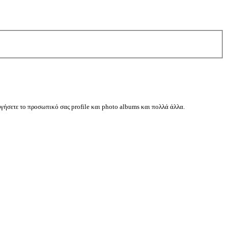
ργήσετε το προσωπικό σας profile και photo albums και πολλά άλλα.