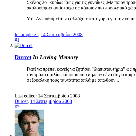
Σκέλος 2ο -κυρίως ίσως για τις γυναίκες..Με ποιον τρό
ακολουθήσει αντίστοιχα σε κάποιον πιο προσωπικό χώρ
Υ.σ. Αν επιθυμείτε να αλλάξετε κατηγορία για τον νήμα
Incomplete_
,
14 Σεπτεμβρίου 2008
#1
Durcet
In Loving Memory
Γιατί να πρέπει κανείς να ζητήσει "διαπιστευτήρια" ως 
τον τρόπο ομιλίας κάποιου που δηλώνει ένα συγκεκριμέ
σεξουαλική τους ταυτότητα απλά με απωθούν...
Last edited:
14 Σεπτεμβρίου 2008
Durcet
,
14 Σεπτεμβρίου 2008
#2