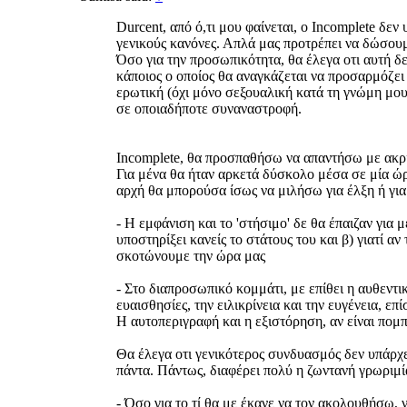
Durcent, από ό,τι μου φαίνεται, ο Incomplete δεν
γενικούς κανόνες. Απλά μας προτρέπει να δώσου
Όσο για την προσωπικότητα, θα έλεγα οτι αυτή δ
κάποιος ο οποίος θα αναγκάζεται να προσαρμόζει 
ερωτική (όχι μόνο σεξουαλική κατά τη γνώμη μου)
σε οποιαδήποτε συναναστροφή.
Incomplete, θα προσπαθήσω να απαντήσω με ακρί
Για μένα θα ήταν αρκετά δύσκολο μέσα σε μία ώρ
αρχή θα μπορούσα ίσως να μιλήσω για έλξη ή για
- Η εμφάνιση και το 'στήσιμο' δε θα έπαιζαν για
υποστηρίξει κανείς το στάτους του και β) γιατί α
σκοτώνουμε την ώρα μας
- Στο διαπροσωπικό κομμάτι, με επίθει η αυθεντικ
ευαισθησίες, την ειλικρίνεια και την ευγένεια, επί
Η αυτοπεριγραφή και η εξιστόρηση, αν είναι πομπ
Θα έλεγα οτι γενικότερος συνδυασμός δεν υπάρχει.
πάντα. Πάντως, διαφέρει πολύ η ζωντανή γρωριμία
- Όσο για το τί θα με έκανε να τον ακολουθήσω, 