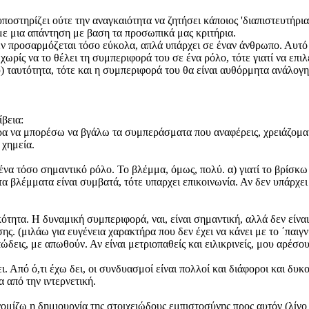
 υποστηρίζει ούτε την αναγκαιότητα να ζητήσει κάποιος 'διαπιστευτήρι
με μια απάντηση με βαση τα προσωπικά μας κριτήρια.
εν προσαρμόζεται τόσο εύκολα, απλά υπάρχει σε έναν άνθρωπο. Αυτό
χωρίς να το θέλει τη συμπεριφορά του σε ένα ρόλο, τότε γιατί να επιλ
 ταυτότητα, τότε και η συμπεριφορά του θα είναι αυθόρμητα ανάλογη. 
βεια:
α να μπορέσω να βγάλω τα συμπεράσματα που αναφέρεις, χρειάζομαι α
 χημεία.
 μένα τόσο σημαντικό ρόλο. Το βλέμμα, όμως, πολύ. α) γιατί το βρίσκ
ν τα βλέμματα είναι συμβατά, τότε υπαρχει επικοινωνία. Αν δεν υπάρχε
ότητα. Η δυναμική συμπεριφορά, ναι, είναι σημαντική, αλλά δεν είναι
σης. (μιλάω για ευγένεια χαρακτήρα που δεν έχει να κάνει με το ΄παιγνί
ώδεις, με απωθούν. Αν είναι μετριοπαθείς και ειλικρινείς, μου αρέσο
 Από ό,τι έχω δει, οι συνδυασμοί είναι πολλοί και διάφοροι και δυκο
 από την ιντερνετική.
νομίζω η δημιουργία της στοιχειώδους εμπιστοσύνης προς αυτόν (λίγ