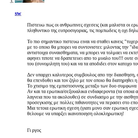
sw
Πιστευω πως οι ανθρωπινες σχεσεις (και μαλιστα οι ερω
πληθυντικο της ευπροσιγοριας, τις πομπωδεις η οχι δηλω
Το πιο σημαντικο πιστευω ειναι να σταθει κανεις "τυχε
με το οποιο θα μπορει να συντονιστει: μιλοντας την "ιδ
αντιστοιχα συναισθηματα, να μπορει να τολμαει να εκτε
αφηνει τιποτε να δραπετευει απο το μυαλο του!!! ουτε 
του (συνομιλητη του) και να τα αποδιδει στον κατοχο τ
Δεν υπαρχει καλυτερος συμβουλος απο την διαισθηση,
θα επενδυθει και τον ζηλο με τον οποιο θα διατηρηθει η
Το χτισιμο της εμπιστοσυνης μεταξυ των δυο συμφωνα μ
Αν και τα ερωτικα/σεξουαλικα ενδιαφεροντα (τα οποια 
λαγνεια που τα ακολουθει) σε συνδιασμο με την αισθητι
προσεγκισης με πολλες πιθανοτητες να περασει στο επο
Μια τετοια ερωτικη σχεση (γιατι μονο σαν ερωτικη σχεσ
θελουμε να υπαρξει ικανοποιηση ολοκληρωτικη!
Γι ργος