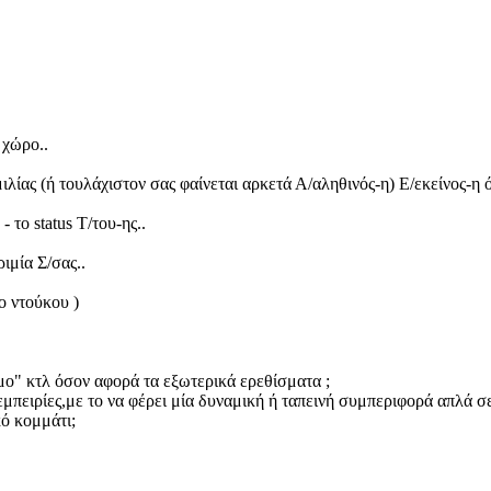
 χώρο..
λίας (ή τουλάχιστον σας φαίνεται αρκετά Α/αληθινός-η) Ε/εκείνος-η ότ
 το status Τ/του-ης..
ιμία Σ/σας..
ο ντούκου )
ιμο" κτλ όσον αφορά τα εξωτερικά ερεθίσματα ;
 εμπειρίες,με το να φέρει μία δυναμική ή ταπεινή συμπεριφορά απλά σε 
ό κομμάτι;