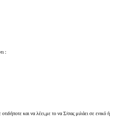
ι :
οτιδήποτε και να λέει,με το να Σ/σας μιλάει σε ενικό ή