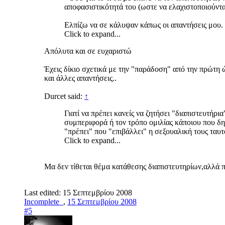
αποφασιστικότητά του (ωστε να ελαχιστοποιούντα
Ελπίζω να σε κάλυψαν κάπως οι απαντήσεις μου.
Click to expand...
Απόλυτα και σε ευχαριστώ
Έχεις δίκιο σχετικά με την "παράδοση" από την πρώτη 
και άλλες απαντήσεις..
Durcet said:
↑
Γιατί να πρέπει κανείς να ζητήσει "διαπιστευτήρι
συμπεριφορά ή τον τρόπο ομιλίας κάποιου που δ
"πρέπει" που "επιβάλλει" η σεξουαλική τους ταυ
Click to expand...
Μα δεν τίθεται θέμα κατάθεσης διαπιστευτηρίων,αλλά π
Last edited:
15 Σεπτεμβρίου 2008
Incomplete_
,
15 Σεπτεμβρίου 2008
#5