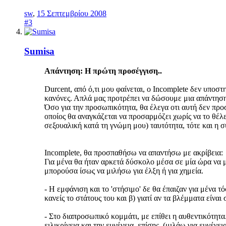
sw
,
15 Σεπτεμβρίου 2008
#3
Sumisa
Απάντηση: Η πρώτη προσέγγιση..
Durcent, από ό,τι μου φαίνεται, ο Incomplete δεν υποστ
κανόνες. Απλά μας προτρέπει να δώσουμε μια απάντηση
Όσο για την προσωπικότητα, θα έλεγα οτι αυτή δεν προ
οποίος θα αναγκάζεται να προσαρμόζει χωρίς να το θέλε
σεξουαλική κατά τη γνώμη μου) ταυτότητα, τότε και η 
Incomplete, θα προσπαθήσω να απαντήσω με ακρίβεια:
Για μένα θα ήταν αρκετά δύσκολο μέσα σε μία ώρα να μ
μπορούσα ίσως να μιλήσω για έλξη ή για χημεία.
- Η εμφάνιση και το 'στήσιμο' δε θα έπαιζαν για μένα 
κανείς το στάτους του και β) γιατί αν τα βλέμματα είν
- Στο διαπροσωπικό κομμάτι, με επίθει η αυθεντικότητα.
ειλικρίνεια και την ευγένεια, επίσης. (μιλάω για ευγένει