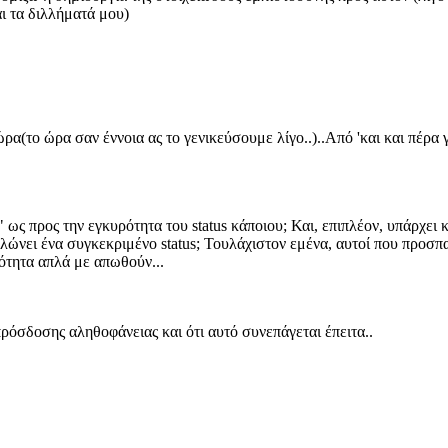
ι τα διλλήματά μου)
ώρα(το ώρα σαν έννοια ας το γενικεύσουμε λίγο..)..Από 'και και πέρ
α" ως προς την εγκυρότητα του status κάποιου; Και, επιπλέον, υπάρχει
ηλώνει ένα συγκεκριμένο status; Τουλάχιστον εμένα, αυτοί που προ
τότητα απλά με απωθούν...
ρόσδοσης αληθοφάνειας και ότι αυτό συνεπάγεται έπειτα..