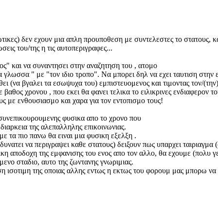
τικες) δεν εχουν μια απλη προυποθεση με συντελεστες το στατους, κα
σεις του/της η τις αυτοπεριγραφες...
ρος" και να συναντησει στην αναζητηση του , ατομο
ια γλωσσα " με "τον ιδιο τροπο". Να μπορει δηλ να εχει ταυτιση στην ε
θει (να βγαλει τα εσωψυχα του) εμπιστευομενος και τιμοντας τον/(τη
σε βαθος χρονου , που εκει θα φανει τελικα το ειλικρινες ενδιαφερον
ους με ενθουσιασμο και χαρα για τον εντοπισμο τους!
 συνεπικουρουμενης φυσικα απο το χρονο που
 διαρκεια της αλεπαλληλης επικοινωνιας.
ε τα πιο πανω θα ειναι μια φυσικη εξελξη .
αδυνατει να περιγραψει καθε στατους) δειξουν πως υπαρχει ταιριαγμα
κη αποδοχη της εμφανισης του ενος απο τον αλλο, θα εχουμε (πολυ γε
μενο σταδιο, αυτο της ζωντανης γνωριμιας.
η ισοτιμη της οποιας αλλης εντως η εκτως του φορουμ μας μπορω να τ