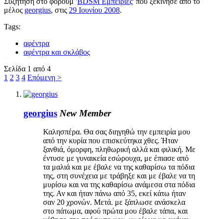
Συζήτηση στο φόρουμ '
BDSM Εμπειρίες
' που ξεκίνησε από το
μέλος
georgius
, στις
29 Ιουνίου 2008
.
Tags:
αφέντρα
αφέντρα και σκλάβος
Σελίδα 1 από 4
1
2
3
4
Επόμενη >
georgius
New Member
Καλησπέρα. Θα σας διηγηθώ την εμπειρία μου
από την κυρία που επισκεύτηκα χθες. Ήταν
ξανθιά, όμορφη, πληθωρική αλλά και φιλική. Με
έντυσε με γυναικεία εσώρουχα, με έπιασε από
τα μαλιά και με έβαλε να της καθαρίσω τα πόδια
της, στη συνέχεια με τράβηξε και με έβαλε να τη
μυρίσω και να της καθαρίσω ανάμεσα στα πόδια
της. Αν και ήταν πάνω από 35, εκεί κάτω ήταν
σαν 20 χρονών. Μετά. με ξάπλωσε ανάσκελα
στο πάτωμα, αφού πρώτα μου έβαλε τάπα, και