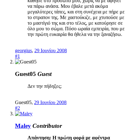
κάθησε στο πρόσωπο μου, χωρίς να με αφήνει
να πάρω ανάσα. Μου έβαλε μετά ακόμα
μεγαλύτερες τάπες, και στη συνέχεια με πήρε με
το στραπον της. Με χαστούκιζε, με χτυπούσε με
το μαστίγιό της και στο τέλος, με κατούρησε σε
όλο μου το σώμα. Πόσο ωραία εμπειρία, που με
την πρώτη ευκαιρία θα ήθελα να την ξαναζήσω.
georgius
,
29 Ιουνίου 2008
#1
Guest05
Guest
Δεν την πήδηξες;
Guest05
,
29 Ιουνίου 2008
#2
Maley
Contributor
Απάντηση: Η πρώτη φορά με αφέντρα