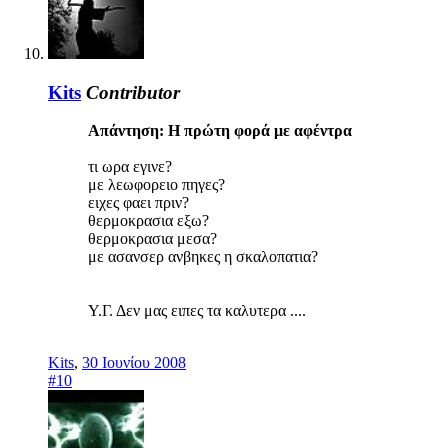
Kits
Contributor
Απάντηση: Η πρώτη φορά με αφέντρα
τι ωρα εγινε?
με λεωφορειο πηγες?
ειχες φαει πριν?
θερμοκρασια εξω?
θερμοκρασια μεσα?
με ασανσερ ανβηκες η σκαλοπατια?
Υ.Γ. Δεν μας ειπες τα καλυτερα ....
Kits
,
30 Ιουνίου 2008
#10