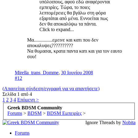
υπόλοιπους, αφού εδώ αναφέρονται
εμπειρίες. Τώρα, το ποιες
λεπτομέρειες θα βγάλω στη φόρα
εξαρτάται από μένα. Εννοείται πως
δεν θα αποκαλύψω τα πάντα.
Click to expand...
Μα...............εμεινε και κατι που δεν
αποκαλυψες??????????
Να θυμασαι, κρατα παντα κατι και για τον εαυτο
σου!
Mirella_trans_Domme
,
30 Ιουνίου 2008
#12
(Απαιτείται σύνδεση/εγγραφή για να απαντήσετε)
Σελίδα 1 από 4
1
2
3
4
Επόμενη >
Greek BDSM Community
Forums
>
BDSM
>
BDSM Εμπειρίες
>
Ignore Threads by
Nobita
Forums