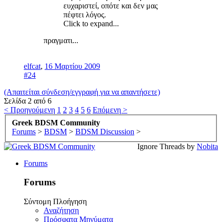
ευχαριστεί, οπότε και δεν μας
πέφτει λόγος.
Click to expand...
πραγματι...
elfcat
,
16 Μαρτίου 2009
#24
(Απαιτείται σύνδεση/εγγραφή για να απαντήσετε)
Σελίδα 2 από 6
< Προηγούμενη
1
2
3
4
5
6
Επόμενη >
Greek BDSM Community
Forums
>
BDSM
>
BDSM Discussion
>
Ignore Threads by
Nobita
Forums
Forums
Σύντομη Πλοήγηση
Αναζήτηση
Πρόσφατα Μηνύματα