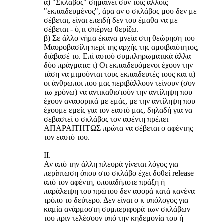
α) "Σκλάβος" σημαίνει συν τοις άλλοις
"εκπαιδευμένος", άρα αν ο σκλάβος μου δεν με
σέβεται, είναι επειδή δεν του έμαθα να με
σέβεται - ό,τι σπέρνω θερίζω.
β) Σε άλλο νήμα έκανα μνεία στη θεώρηση του
Μαυροβασίλη περί της αρχής της αμοιβαιότητος,
διάβασέ το. Επί αυτού συμπληρωματικά άλλα
δύο πράγματα: ι) Οι εκπαιδευόμενοι έχουν την
τάση να μιμούνται τους εκπαιδευτές τους και ιι)
οι άνθρωποι που μας περιβάλλουν τείνουν (συν
τω χρόνω) να αντικαθιστούν την αντίληψη που
έχουν αναφορικά με εμάς, με την αντίληψη που
έχουμε εμείς για τον εαυτό μας, δηλαδή για να
σεβαστεί ο σκλάβος τον αφέντη πρέπει
ΑΠΑΡΑΙΤΗΤΩΣ πρώτα να σέβεται ο αφέντης
τον εαυτό του.
ΙΙ.
Αν από την άλλη πλευρά γίνεται λόγος για
περίπτωση όπου στο σκλάβο έχει δοθεί release
από τον αφέντη, οποιαδήποτε πράξη ή
παράλειψη του πρώτου δεν αφορά κατά κανένα
τρόπο το δεύτερο. Δεν είναι ο κ υπόλογος για
καμία ανάρμοστη συμπεριφορά των σκλάβων
του πριν τελέσουν υπό την κηδεμονία του ή