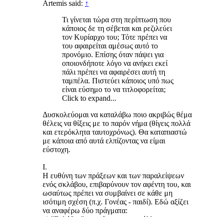
Artemis said:
↑
Τι γίνεται τώρα στη περίπτωση που
κάποιος δε τη σέβεται και ρεζιλεύει
τον Κυρίαρχο του; Τότε πρέπει να
του αφαιρείται αμέσως αυτό το
προνόμιο. Επίσης όταν πάψει για
οποιονδήποτε λόγο να ανήκει εκεί
πάλι πρέπει να αφαιρέσει αυτή τη
ταμπέλα. Πιστεύει κάποιος υπό πως
είναι εύσημο το να τιτλοφορείται;
Click to expand...
Δυσκολεύομαι να καταλάβω ποιο ακριβώς θέμα
θέλεις να θίξεις με το παρόν νήμα (θίγεις πολλά
και ετερόκλητα ταυτοχρόνως). Θα καταπιαστώ
με κάποια από αυτά ελπίζοντας να είμαι
εύστοχη.
Ι.
Η ευθύνη των πράξεων και των παραλείψεων
ενός σκλάβου, επιβαρύνουν τον αφέντη του, και
ωσαύτως πρέπει να συμβαίνει σε κάθε μη
ισότιμη σχέση (π.χ. Γονέας - παιδί). Εδώ αξίζει
να αναφέρω δύο πράγματα: