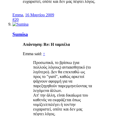
ευχαριστεί, οπότε και δεν μας πέφτει λόγος.
Emma
,
16 Μαρτίου 2009
#20
Sumisa
Απάντηση: Re: Η ταμπέλα
Emma said:
↑
Προσωπικά, το βρίσκω (για
πολλούς λόγους) αντιαισθητικό (το
λιγότερο). Δεν θα επεκταθώ ως
προς το "γιατί", καθώς αρκετοί
ψάχνουν αφορμή για να
παρεξηγηθούν παρερμηνεύοντας τα
λεγόμενα άλλων.
Απ' την άλλη, είναι δικαίωμα του
καθενός να εκφράζεται όπως
νομίζει/επιλέγει ή τον/την
ευχαριστεί, οπότε και δεν μας
πέφτει λόγος.