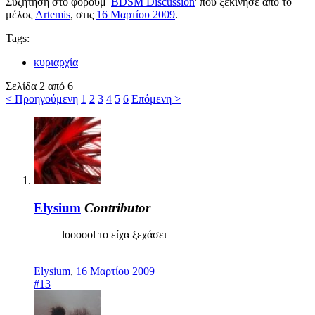
Συζήτηση στο φόρουμ '
BDSM Discussion
' που ξεκίνησε από το
μέλος
Artemis
, στις
16 Μαρτίου 2009
.
Tags:
κυριαρχία
Σελίδα 2 από 6
< Προηγούμενη
1
2
3
4
5
6
Επόμενη >
Elysium
Contributor
loooool το είχα ξεχάσει
Elysium
,
16 Μαρτίου 2009
#13