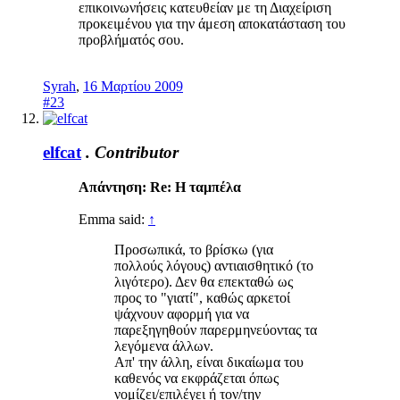
επικοινωνήσεις κατευθείαν με τη Διαχείριση
προκειμένου για την άμεση αποκατάσταση του
προβλήματός σου.
Syrah
,
16 Μαρτίου 2009
#23
elfcat
.
Contributor
Απάντηση: Re: Η ταμπέλα
Emma said:
↑
Προσωπικά, το βρίσκω (για
πολλούς λόγους) αντιαισθητικό (το
λιγότερο). Δεν θα επεκταθώ ως
προς το "γιατί", καθώς αρκετοί
ψάχνουν αφορμή για να
παρεξηγηθούν παρερμηνεύοντας τα
λεγόμενα άλλων.
Απ' την άλλη, είναι δικαίωμα του
καθενός να εκφράζεται όπως
νομίζει/επιλέγει ή τον/την