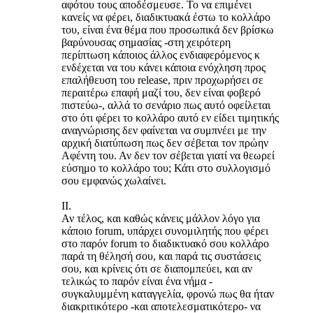
αφότου τους αποδέσμευσε. Το να επιμένει
κανείς να φέρει, διαδικτυακά έστω το κολλάρο
του, είναι ένα θέμα που προσωπικά δεν βρίσκω
βαρύνουσας σημασίας -στη χειρότερη
περίπτωση κάποιος άλλος ενδιαφερόμενος κ
ενδέχεται να του κάνει κάποια ενόχληση προς
επαλήθευση του release, πριν προχωρήσει σε
περαιτέρω επαφή μαζί του, δεν είναι φοβερό
πιστεύω-, αλλά το σενάριο πως αυτό οφείλεται
στο ότι φέρει το κολλάρο αυτό εν είδει τιμητικής
αναγνώρισης δεν φαίνεται να συμπνέει με την
αρχική διατύπωση πως δεν σέβεται τον πρώην
Αφέντη του. Αν δεν τον σέβεται γιατί να θεωρεί
εύσημο το κολλάρο του; Κάτι στο συλλογισμό
σου εμφανώς χωλαίνει.
ΙΙ.
Αν τέλος, και καθώς κάνεις μάλλον λόγο για
κάποιο forum, υπάρχει συνομιλητής που φέρει
στο παρόν forum το διαδικτυακό σου κολλάρο
παρά τη θέλησή σου, και παρά τις συστάσεις
σου, και κρίνεις ότι σε διαπομπεύει, και αν
τελικώς το παρόν είναι ένα νήμα -
συγκαλυμμένη καταγγελία, φρονώ πως θα ήταν
διακριτικότερο -και αποτελεσματικότερο- να