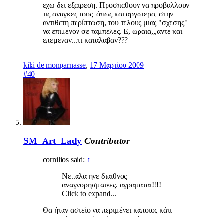
εχω δει εξαιρεση. Προσπαθουν να προβαλλουν
τις αναγκες τους. όπως και αργότερα, στην
αντιθετη περίπτωση, του τελους μιας "σχεσης"
να επιμενον σε ταμπελες. Ε, ωραια,,,αντε και
επεμεναν...τι καταλαβαν???
kiki de monparnasse
,
17 Μαρτίου 2009
#40
SM_Art_Lady
Contributor
cornilios said:
↑
Νε..αλα ηνε διαιθνος
αναγνορησμαινες. αγραμαται!!!!
Click to expand...
Θα ήταν αστείο να περιμένει κάποιος κάτι