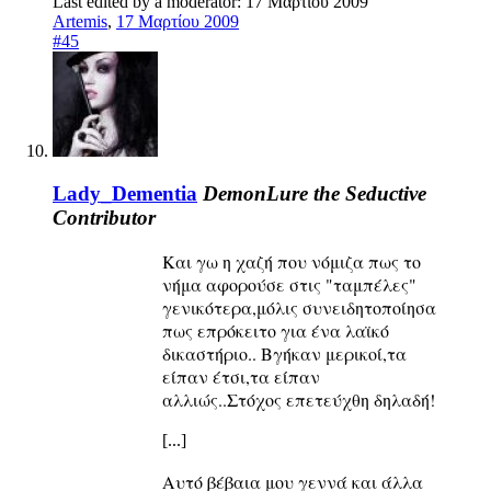
Last edited by a moderator:
17 Μαρτίου 2009
Artemis
,
17 Μαρτίου 2009
#45
Lady_Dementia
DemonLure the Seductive
Contributor
Και γω η χαζή που νόμιζα πως το
νήμα αφορούσε στις "ταμπέλες"
γενικότερα,μόλις συνειδητοποίησα
πως επρόκειτο για ένα λαϊκό
δικαστήριο.. Βγήκαν μερικοί,τα
είπαν έτσι,τα είπαν
αλλιώς..Στόχος επετεύχθη δηλαδή!
[...]
Αυτό βέβαια μου γεννά και άλλα