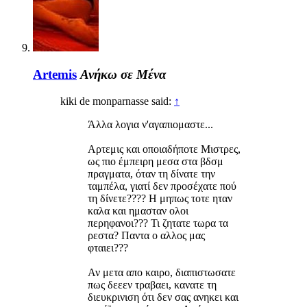
Artemis
Ανήκω σε Μένα
kiki de monparnasse said:
↑
Άλλα λογια ν'αγαπιομαστε...
Αρτεμις και οποιαδήποτε Μιστρες,
ως πιο έμπειρη μεσα στα βδσμ
πραγματα, όταν τη δίνατε την
ταμπέλα, γιατί δεν προσέχατε πού
τη δίνετε???? Η μηπως τοτε ηταν
καλα και ημασταν ολοι
περηφανοι??? Τι ζητατε τωρα τα
ρεστα? Παντα ο αλλος μας
φταιει???
Αν μετα απο καιρο, διαπιστωσατε
πως δεεεν τραβαει, κανατε τη
διευκρινιση ότι δεν σας ανηκει και