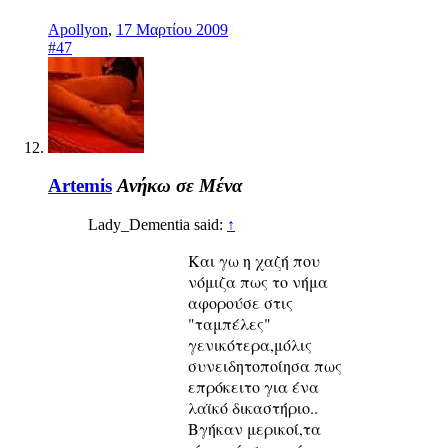
Apollyon
,
17 Μαρτίου 2009
#47
Artemis
Ανήκω σε Μένα
Lady_Dementia said:
↑
Και γω η χαζή που
νόμιζα πως το νήμα
αφορούσε στις
"ταμπέλες"
γενικότερα,μόλις
συνειδητοποίησα πως
επρόκειτο για ένα
λαϊκό δικαστήριο..
Βγήκαν μερικοί,τα