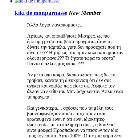
kiki de monparnasse
New Member
Άλλα λογια ν'αγαπιομαστε...
Αρτεμις και οποιαδήποτε Μιστρες, ως πιο
έμπειρη μεσα στα βδσμ πραγματα, όταν τη
δίνατε την ταμπέλα, γιατί δεν προσέχατε πού τη
δίνετε???? Η μηπως τοτε ηταν καλα και ημασταν
ολοι περηφανοι??? Τι ζητατε τωρα τα ρεστα?
Παντα ο αλλος μας φταιει???
Αν μετα απο καιρο, διαπιστωσατε πως δεεεν
τραβαει, κανατε τη διευκρινιση ότι δεν σας
ανηκει και νομίζω πως είστε οκ. Αφήστε τον
άλλον να εκτίθεται. Μην ασχολειστε. Απλα ειναι
τα πραγμτα..
Και γενικότερα.... σχέσεις που τα μέλη τους
βροντοφωνάζουν ποσο ευτυχισμενα και
ερωτευμενα ειναι ή ότι είναι ιδιοκτήτες-
ιδιοκτησίες με το καλημερα σας,,, η δουλεια
ειναι μουφα! Προσπαθουν να πεισουν τον ιδιο
τους τον εαυτο. Αυτο 100%. Ουτε μια φορα δεν