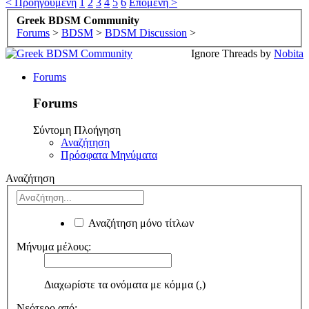
< Προηγούμενη
1
2
3
4
5
6
Επόμενη >
Greek BDSM Community
Forums
>
BDSM
>
BDSM Discussion
>
Ignore Threads by
Nobita
Forums
Forums
Σύντομη Πλοήγηση
Αναζήτηση
Πρόσφατα Μηνύματα
Αναζήτηση
Αναζήτηση μόνο τίτλων
Μήνυμα μέλους:
Διαχωρίστε τα ονόματα με κόμμα (,)
Νεότερο από: