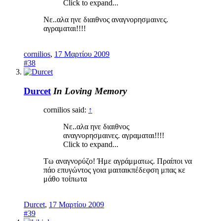
Click to expand...
Νε..αλα ηνε διαιθνος αναγνορησμαινες.
αγραμαται!!!!
cornilios
,
17 Μαρτίου 2009
#38
Durcet
In Loving Memory
cornilios said:
↑
Νε..αλα ηνε διαιθνος
αναγνορησμαινες. αγραμαται!!!!
Click to expand...
Τω αναγνορύζο! Ήμε αγράμματως. Πραίποι να
πάο επυγώντος γοια μαιταικπέδεφση μπας κε
μάθο τοίπωτα
Durcet
,
17 Μαρτίου 2009
#39