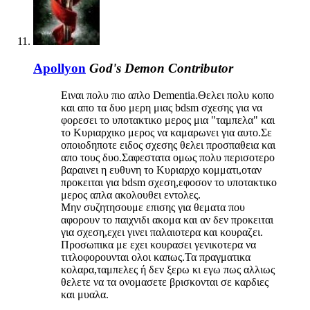
Apollyon
God's Demon
Contributor
Ειναι πολυ πιο απλο Dementia.Θελει πολυ κοπο
και απο τα δυο μερη μιας bdsm σχεσης για να
φορεσει το υποτακτικο μερος μια "ταμπελα" και
το Κυριαρχικο μερος να καμαρωνει για αυτο.Σε
οποιοδηποτε ειδος σχεσης θελει προσπαθεια και
απο τους δυο.Σαφεστατα ομως πολυ περισοτερο
βαραινει η ευθυνη το Κυριαρχο κομματι,οταν
προκειται για bdsm σχεση,εφοσον το υποτακτικο
μερος απλα ακολουθει εντολες.
Μην συζητησουμε επισης για θεματα που
αφορουν το παιχνιδι ακομα και αν δεν προκειται
για σχεση,εχει γινει παλαιοτερα και κουραζει.
Προσωπικα με εχει κουρασει γενικοτερα να
τιτλοφορουνται ολοι καπως.Τα πραγματικα
κολαρα,ταμπελες ή δεν ξερω κι εγω πως αλλιως
θελετε να τα ονομασετε βρισκονται σε καρδιες
και μυαλα.