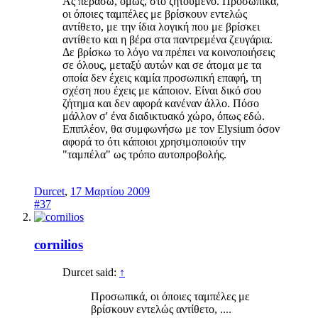
Ας περάσω, όμως, στο ζητούμενο. Προσωπικά,
οι όποιες ταμπέλες με βρίσκουν εντελώς
αντίθετο, με την ίδια λογική που με βρίσκει
αντίθετο και η βέρα στα παντρεμένα ζευγάρια.
Δε βρίσκω το λόγο να πρέπει να κοινοποιήσεις
σε όλους, μεταξύ αυτών και σε άτομα με τα
οποία δεν έχεις καμία προσωπική επαφή, τη
σχέση που έχεις με κάποιον. Είναι δικό σου
ζήτημα και δεν αφορά κανέναν άλλο. Πόσο
μάλλον σ' ένα διαδικτυακό χώρο, όπως εδώ.
Επιπλέον, θα συμφωνήσω με τον Elysium όσον
αφορά το ότι κάποιοι χρησιμοποιούν την
"ταμπέλα" ως τρόπο αυτοπροβολής.
Durcet
,
17 Μαρτίου 2009
#37
cornilios
Durcet said:
↑
Προσωπικά, οι όποιες ταμπέλες με
βρίσκουν εντελώς αντίθετο, ....