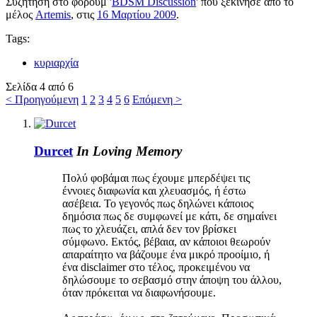
Συζήτηση στο φόρουμ '
BDSM Discussion
' που ξεκίνησε από το
μέλος
Artemis
, στις
16 Μαρτίου 2009
.
Tags:
κυριαρχία
Σελίδα 4 από 6
< Προηγούμενη
1
2
3
4
5
6
Επόμενη >
Durcet
In Loving Memory
Πολύ φοβάμαι πως έχουμε μπερδέψει τις
έννοιες διαφωνία και χλευασμός, ή έστω
ασέβεια. Το γεγονός πως δηλώνει κάποιος
δημόσια πως δε συμφωνεί με κάτι, δε σημαίνει
πως το χλευάζει, απλά δεν τον βρίσκει
σύμφωνο. Εκτός, βέβαια, αν κάποιοι θεωρούν
απαραίτητο να βάζουμε ένα μικρό προοίμιο, ή
ένα disclaimer στο τέλος, προκειμένου να
δηλώσουμε το σεβασμό στην άποψη του άλλου,
όταν πρόκειται να διαφωνήσουμε.