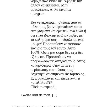
νομίζω πως είστε οκ. Αφήστε τον
άλλον να εκτίθεται. Μην
ασχολειστε. Απλα ειναι τα
πραγμτα..
Και γενικότερα.... σχέσεις που τα
μέλη τους βροντοφωνάζουν ποσο
ευτυχισμενα και ερωτευμενα ειναι ή
ότι είναι ιδιοκτήτες-ιδιοκτησίες με
το καλημερα σας,,, η δουλεια ειναι
μουφα! Προσπαθουν να πεισουν
τον ιδιο τους τον εαυτο. Αυτο
100%. Ουτε μια φορα δεν εχω δει
εξαιρεση. Προσπαθουν να
προβαλλουν τις αναγκες τους. όπως
και αργότερα, στην αντιθετη
περίπτωση, του τελους μιας
"σχεσης" να επιμενον σε ταμπελες.
Ε, ωραια,,,αντε και επεμεναν...τι
καταλαβαν???
Click to expand...
Σωστα kiki de mon. [...]