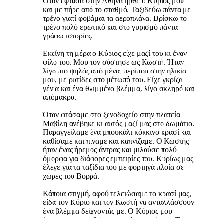
Όταν έφτασα στην Αθήνα ήρθε ο Κύριός μου
και με πήρε από το σταθμό. Ταξιδεύω πάντα με
τρένο γιατί φοβάμαι τα αεροπλάνα. Βρίσκω το
τρένο πολύ ερωτικό και στο γυρισμό πάντα
γράφω ιστορίες.
Εκείνη τη μέρα ο Κύριος είχε μαζί του κι έναν
φίλο του. Μου τον σύστησε ως Κωστή. Ήταν
λίγο πιο ψηλός από μένα, περίπου στην ηλικία
μου, με ρυτίδες στο μέτωπό του. Είχε γκρίζα
γένια και ένα θλιμμένο βλέμμα, λίγο σκληρό και
απόμακρο.
Όταν φτάσαμε στο ξενοδοχείο στην πλατεία
Μαβίλη ανέβηκε κι αυτός μαζί μας στο δωμάτιο.
Παραγγείλαμε ένα μπουκάλι κόκκινο κρασί και
καθίσαμε και πίναμε και καπνίζαμε. Ο Κωστής
ήταν ένας ήρεμος άντρας και μιλούσε πολύ
όμορφα για διάφορες εμπειρίες του. Κυρίως μας
έλεγε για τα ταξίδια του με φορτηγά πλοία σε
χώρες του Βορρά.
Κάποια στιγμή, αφού τελειώσαμε το κρασί μας,
είδα τον Κύριο και τον Κωστή να ανταλλάσσουν
ένα βλέμμα δείχνοντάς με. Ο Κύριος μου