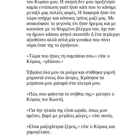
του Κυρίου μου. Η σκηνή δεν μου προξένησε
καμία εντύπωση γιατί ήταν κάτι που το κάναμε
μεταξύ μας πολλές φορές. Η διαφορά ήταν ότι
τώρα υπήρχε και κάποιος τρίτος μαζί μας. Με
ανακούφισε το γεγονός ότι ήταν ήρεμος και με
κοιτούσε με το θλιμμένο βλέμμα του, όχι σαν
να ήμουν κάποιο φτηνό σκουπίδι ή ένα περίεργο
αξιοθέατο αλλά απλά μία γυναίκα που πίνει
ούρα όταν της το ζητήσουν.
«Τώρα που ήπιες τη σαμπάνια σου,» είπε ο
Κύριος, «γδύσου.»
Έβγαλα όλα μου τα ρούχα και στάθηκα γυμνή
μπροστά στους δύο άντρες. Κράτησα τα
μπράτσα μου χαλαρά στα πλευρά μου.
«Πώς σου φαίνεται το στήθος της;» ρώτησε ο
Κύριος τον Κωστή.
«Για την ηλικία της είναι ωραίο, όπως μου
αρέσει, βαρύ με μεγάλες ρώγες,» είπε αυτός.
«Είναι μαζοχίστρια ξέρεις,» είπε ο Κύριος και
χαμογέλασε.