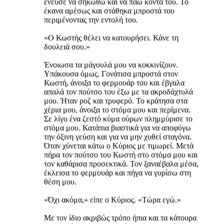
ένευσε να σηκωθώ και να πάω κοντά του. Το
έκανα αμέσως και στάθηκα μπροστά του
περιμένοντας την εντολή του.
«Ο Κωστής θέλει να κατουρήσει. Κάνε τη
δουλειά σου.»
Ένοιωσα τα μάγουλά μου να κοκκινίζουν.
Υπάκουσα όμως. Γονάτισα μπροστά στον
Κωστή, άνοιξα το φερμουάρ του και έβγαλα
απαλά τον πούτσο του έξω με τα ακροδάχτυλά
μου. Ήταν ροζ και τρυφερό. Το κράτησα στα
χέρια μου, άνοιξα το στόμα μου και περίμενα.
Σε λίγο ένα ζεστό κύμα ούρων πλημμύρισε το
στόμα μου. Κατάπια βιαστικά για να αποφύγω
την όξινη γεύση και για να μην χυθεί σταγόνα.
Όταν χύνεται κάτω ο Κύριος με τιμωρεί. Μετά
πήρα τον πούτσο του Κωστή στο στόμα μου και
τον καθάρισα προσεκτικά. Τον ξαναέβαλα μέσα,
έκλεισα το φερμουάρ και πήγα να γυρίσω στη
θέση μου.
«Όχι ακόμα,» είπε ο Κύριος. «Τώρα εγώ.»
Με τον ίδιο ακριβώς τρόπο ήπια και τα κάτουρα