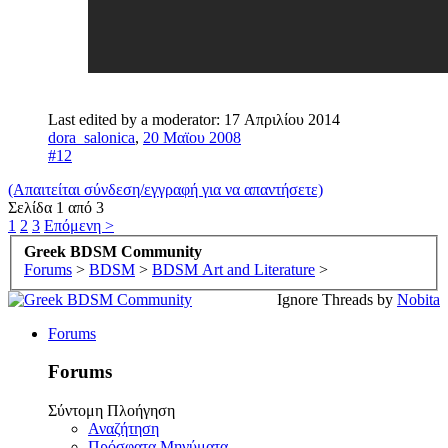
Last edited by a moderator:
17 Απριλίου 2014
dora_salonica
,
20 Μαϊου 2008
#12
(Απαιτείται σύνδεση/εγγραφή για να απαντήσετε)
Σελίδα 1 από 3
1
2
3
Επόμενη >
Greek BDSM Community
Forums
>
BDSM
>
BDSM Art and Literature
>
Ignore Threads by
Nobita
Forums
Forums
Σύντομη Πλοήγηση
Αναζήτηση
Πρόσφατα Μηνύματα