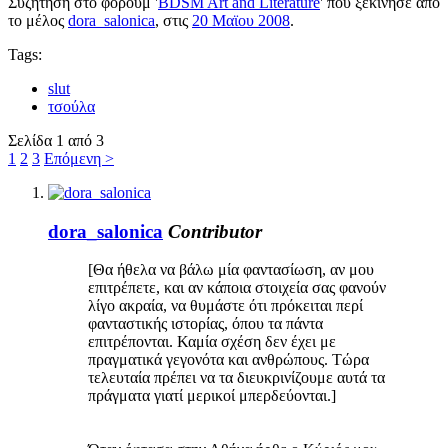
Συζήτηση στο φόρουμ '
BDSM Art and Literature
' που ξεκίνησε από
το μέλος
dora_salonica
, στις
20 Μαϊου 2008
.
Tags:
slut
τσούλα
Σελίδα 1 από 3
1
2
3
Επόμενη >
dora_salonica
Contributor
[Θα ήθελα να βάλω μία φαντασίωση, αν μου
επιτρέπετε, και αν κάποια στοιχεία σας φανούν
λίγο ακραία, να θυμάστε ότι πρόκειται περί
φανταστικής ιστορίας, όπου τα πάντα
επιτρέπονται. Καμία σχέση δεν έχει με
πραγματικά γεγονότα και ανθρώπους. Τώρα
τελευταία πρέπει να τα διευκρινίζουμε αυτά τα
πράγματα γιατί μερικοί μπερδεύονται.]