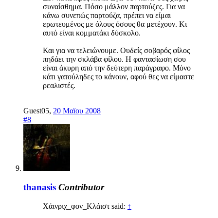
συναίσθημα. Πόσο μάλλον παρτούζες. Για να
κάνω συνεπώς παρτούζα, πρέπει να είμαι
ερωτευμένος με όλους όσους θα μετέχουν. Κι
αυτό είναι κομματάκι δύσκολο.
Και για να τελειώνουμε. Ουδείς σοβαρός φίλος
πηδάει την σκλάβα φίλου. Η φαντασίωση σου
είναι άκυρη από την δεύτερη παράγραφο. Μόνο
κάτι γατούληδες το κάνουν, αφού θες να είμαστε
ρεαλιστές.
Guest05
,
20 Μαϊου 2008
#8
thanasis
Contributor
Χάινριχ_φον_Κλάιστ said:
↑