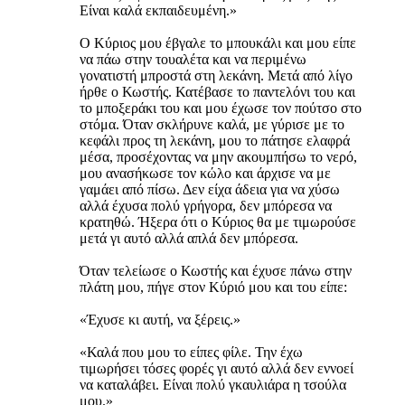
Είναι καλά εκπαιδευμένη.»
Ο Κύριος μου έβγαλε το μπουκάλι και μου είπε
να πάω στην τουαλέτα και να περιμένω
γονατιστή μπροστά στη λεκάνη. Μετά από λίγο
ήρθε ο Κωστής. Κατέβασε το παντελόνι του και
το μποξεράκι του και μου έχωσε τον πούτσο στο
στόμα. Όταν σκλήρυνε καλά, με γύρισε με το
κεφάλι προς τη λεκάνη, μου το πάτησε ελαφρά
μέσα, προσέχοντας να μην ακουμπήσω το νερό,
μου ανασήκωσε τον κώλο και άρχισε να με
γαμάει από πίσω. Δεν είχα άδεια για να χύσω
αλλά έχυσα πολύ γρήγορα, δεν μπόρεσα να
κρατηθώ. Ήξερα ότι ο Κύριος θα με τιμωρούσε
μετά γι αυτό αλλά απλά δεν μπόρεσα.
Όταν τελείωσε ο Κωστής και έχυσε πάνω στην
πλάτη μου, πήγε στον Κύριό μου και του είπε:
«Έχυσε κι αυτή, να ξέρεις.»
«Καλά που μου το είπες φίλε. Την έχω
τιμωρήσει τόσες φορές γι αυτό αλλά δεν εννοεί
να καταλάβει. Είναι πολύ γκαυλιάρα η τσούλα
μου.»