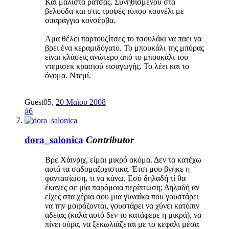
Και μάλιστα ράτσας. Συνηθισμένου στα
βελούδα και στις τροφές τύπου κουνέλι με
σπαράγγια κονσέρβα.
Αμα θέλει παρτουζίτσες το τσουλάκι να παει να
βρει ένα κεραμιδόγατο. Το μπουκάλι της μπύρας
είναι κλάσεις ανώτερο από το μπουκάλι του
ντεμισεκ κρασιού εισαγωγής. Το λέει και το
όνομα. Ντεμί.
Guest05
,
20 Μαϊου 2008
#6
dora_salonica
Contributor
Βρε Χάινριχ, είμαι μικρό ακόμα. Δεν τα κατέχω
αυτά τα σαδομαζοχιστικά. Έτσι μου βγήκε η
φαντασίωση, τι να κάνω. Εσύ δηλαδή τί θα
έκανες σε μία παρόμοια περίπτωση; Δηλαδή αν
είχες στα χέρια σου μια γυναίκα που γουστάρει
να την μοιράζονται, γουστάρει να χύνει κατόπιν
αδείας (καλά αυτό δεν το κατάφερε η μικρά), να
πίνει ούρα, να ξεκωλιάζεται με το κεφάλι μέσα