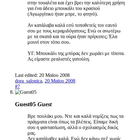
στην τουαλέτα και έχει βρει την καλύτερη χρήση
για ένα άδειο μπουκάλι του κρασιού
(Αγιωργίτικο ήταν μπρε, το φτηνό).
Αν κατάλαβα καλά εσύ τοποθετείς τον εαυτό
σου με τους κεραμιδόγατους; Ενώ οι ανωτέρω
με τα σκατά και τα ούρα ήταν πρίγκιπες; Έλα
μουνί στον τόπο σου.
ΥΓ. Μπουκάλι της μπύρας δεν χωράει με τίποτα.
Ας είμαστε ρεαλιστές γατούλη.
Last edited:
20 Μαϊου 2008
dora_salonica
,
20 Μαϊου 2008
#7
Guest05
Guest
Βρε πουλάκι μου. Ντε και καλά νομίζεις πως τα
πράγματα είναι όπως τα βλέπεις. Είπαμε δική
σου η φαντασίωση, αλλά ο σχολιασμός δικός
μας.
Δεν κατάλαβες καλά. Εγώ δεν κάνω σεξ χωρίς