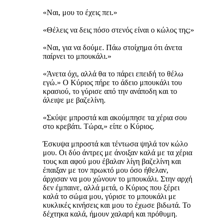
«Ναι, μου το έχεις πει.»
«Θέλεις να δεις πόσο στενός είναι ο κώλος της;»
«Ναι, για να δούμε. Πάω στοίχημα ότι άνετα
παίρνει το μπουκάλι.»
«Άνετα όχι, αλλά θα το πάρει επειδή το θέλω
εγώ.» Ο Κύριος πήρε το άδειο μπουκάλι του
κρασιού, το γύρισε από την ανάποδη και το
άλειψε με βαζελίνη.
«Σκύψε μπροστά και ακούμπησε τα χέρια σου
στο κρεβάτι. Τώρα,» είπε ο Κύριος.
Έσκυψα μπροστά και τέντωσα ψηλά τον κώλο
μου. Οι δύο άντρες με άνοιξαν καλά με τα χέρια
τους και αφού μου έβαλαν λίγη βαζελίνη και
έπαιξαν με τον πρωκτό μου όσο ήθελαν,
άρχισαν να μου χώνουν το μπουκάλι. Στην αρχή
δεν έμπαινε, αλλά μετά, ο Κύριος που ξέρει
καλά το σώμα μου, γύρισε το μπουκάλι με
κυκλικές κινήσεις και μου το έχωσε βιδωτά. Το
δέχτηκα καλά, ήμουν χαλαρή και πρόθυμη.