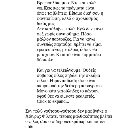
Βρε πουλάκι μου. Ντε και καλά
νομίζεις πως τα πράγματα είναι
όπως τα βλέπεις. Είπαμε δική σου η
φαντασίωση, αλλά ο σχολιασμός
δικός μας.
Δεν κατάλαβες καλά. Εγώ δεν κάνω
σεξ χωρίς συναίσθημα. Πόσο
μάλλον παρτούζες. Για να κάνω
συνεπώς παρτούζα, πρέπει να είμαι
ερωτευμένος με όλους όσους θα
μετέχουν. Κι αυτό είναι κομματάκι
δύσκολο.
Και για να τελειώνουμε. Ουδείς
σοβαρός φίλος πηδάει την σκλάβα
φίλου. Η φαντασίωση σου είναι
άκυρη από την δεύτερη παράγραφο.
Μόνο κάτι γατούληδες το κάνουν,
αφού θες να είμαστε ρεαλιστές.
Click to expand...
Σαν πολύ γούτσου-γούτσου δεν μας βγήκε ο
Χάινριχ; Φίλτατε, τέτοιες μαλθακότητες βλέπει
ο φίλος σου ο σιδηροπεοκράτωρ και πατάει
πόδι.