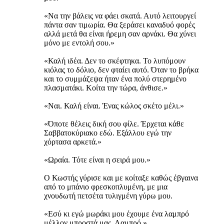
«Να την βάλεις να φάει σκατά. Αυτό λειτουργεί
πάντα σαν τιμωρία. Θα ξεράσει καναδυό φορές
αλλά μετά θα είναι ήρεμη σαν αρνάκι. Θα χύνει
μόνο με εντολή σου.»
«Καλή ιδέα. Δεν το σκέφτηκα. Το λυπόμουν
κιόλας το δόλιο, δεν φταίει αυτό. Όταν το βρήκα
και το συμμάζεψα ήταν ένα πολύ στερημένο
πλασματάκι. Κοίτα την τώρα, άνθισε.»
«Ναι. Καλή είναι. Ένας κώλος σκέτο μέλι.»
«Όποτε θέλεις δική σου φίλε. Έρχεται κάθε
Σαββατοκύριακο εδώ. Εξάλλου εγώ την
χόρτασα αρκετά.»
«Ωραία. Τότε είναι η σειρά μου.»
Ο Κωστής γύρισε και με κοίταξε καθώς έβγαινα
από το μπάνιο φρεσκοπλυμένη, με μια
χνουδωτή πετσέτα τυλιγμένη γύρω μου.
«Εσύ κι εγώ μωράκι μου έχουμε ένα λαμπρό
μέλλον μπροστά μας. Λαμπρό.»