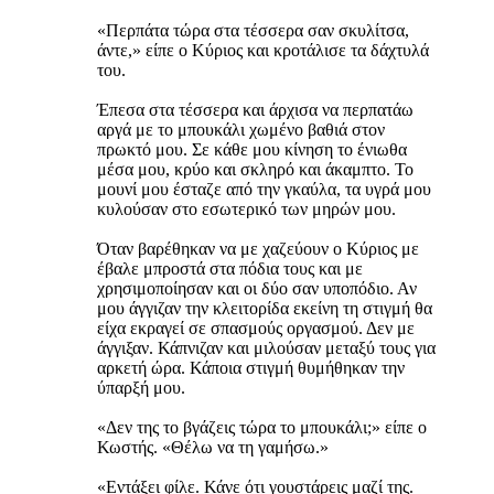
«Περπάτα τώρα στα τέσσερα σαν σκυλίτσα,
άντε,» είπε ο Κύριος και κροτάλισε τα δάχτυλά
του.
Έπεσα στα τέσσερα και άρχισα να περπατάω
αργά με το μπουκάλι χωμένο βαθιά στον
πρωκτό μου. Σε κάθε μου κίνηση το ένιωθα
μέσα μου, κρύο και σκληρό και άκαμπτο. Το
μουνί μου έσταζε από την γκαύλα, τα υγρά μου
κυλούσαν στο εσωτερικό των μηρών μου.
Όταν βαρέθηκαν να με χαζεύουν ο Κύριος με
έβαλε μπροστά στα πόδια τους και με
χρησιμοποίησαν και οι δύο σαν υποπόδιο. Αν
μου άγγιζαν την κλειτορίδα εκείνη τη στιγμή θα
είχα εκραγεί σε σπασμούς οργασμού. Δεν με
άγγιξαν. Κάπνιζαν και μιλούσαν μεταξύ τους για
αρκετή ώρα. Κάποια στιγμή θυμήθηκαν την
ύπαρξή μου.
«Δεν της το βγάζεις τώρα το μπουκάλι;» είπε ο
Κωστής. «Θέλω να τη γαμήσω.»
«Εντάξει φίλε. Κάνε ότι γουστάρεις μαζί της.