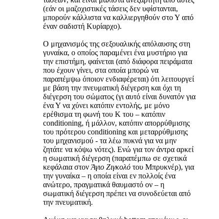
(εάν οι μαζοχιστικές τάσεις δεν υφίστανται,
μπορούν κάλλιστα να καλλιεργηθούν στο Υ από
έναν σαδιστή Κυρίαρχο).
Ο μηχανισμός της σεξουαλικής απόλαυσης στη
γυναίκα, ο οποίος παραμένει ένα μυστήριο για
την επιστήμη, φαίνεται (από διάφορα πειράματα
που έχουν γίνει, στα οποία μπορώ να
παραπέμψω όποιον ενδιαφέρεται) ότι λειτουργεί
με βάση την πνευματική διέγερση και όχι τη
διέγερση του σώματος (γι αυτό είναι δυνατόν για
ένα Υ να χύνει κατόπιν εντολής, με μόνο
ερέθισμα τη φωνή του Κ του – κατόπιν
conditioning, ή μάλλον, κατόπιν απορρύθμισης
του πρότερου conditioning και μεταρρύθμισης
του μηχανισμού - τα λέω πυκνά για να μην
ζητάτε να κόψω νότες). Ενώ για τον άντρα αρκεί
η σωματική διέγερση (παραπέμπω σε σχετικά
κεφάλαια στον
Άγιο Ζιγκολό
του Μπρυκνέρ), για
την γυναίκα – η οποία είναι εν πολλοίς ένα
ανώτερο, πραγματικά θαυμαστό ον – η
σωματική διέγερση πρέπει να συνοδεύεται από
την πνευματική.