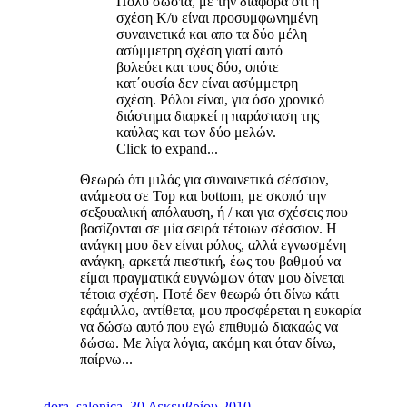
Πολύ σωστά, με την διαφορά ότι η
σχέση Κ/υ είναι προσυμφωνημένη
συναινετικά και απο τα δύο μέλη
ασύμμετρη σχέση γιατί αυτό
βολεύει και τους δύο, οπότε
κατ΄ουσία δεν είναι ασύμμετρη
σχέση. Ρόλοι είναι, για όσο χρονικό
διάστημα διαρκεί η παράσταση της
καύλας και των δύο μελών.
Click to expand...
Θεωρώ ότι μιλάς για συναινετικά σέσσιον,
ανάμεσα σε Top και bottom, με σκοπό την
σεξουαλική απόλαυση, ή / και για σχέσεις που
βασίζονται σε μία σειρά τέτοιων σέσσιον. Η
ανάγκη μου δεν είναι ρόλος, αλλά εγνωσμένη
ανάγκη, αρκετά πιεστική, έως του βαθμού να
είμαι πραγματικά ευγνώμων όταν μου δίνεται
τέτοια σχέση. Ποτέ δεν θεωρώ ότι δίνω κάτι
εφάμιλλο, αντίθετα, μου προσφέρεται η ευκαρία
να δώσω αυτό που εγώ επιθυμώ διακαώς να
δώσω. Με λίγα λόγια, ακόμη και όταν δίνω,
παίρνω...
dora_salonica
,
30 Δεκεμβρίου 2010