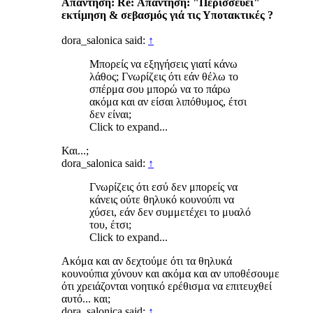
Απάντηση: Re: Απάντηση: "Περισσεύει"
εκτίμηση & σεβασμός γιά τις Υποτακτικές ?
dora_salonica said:
↑
Μπορείς να εξηγήσεις γιατί κάνω
λάθος; Γνωρίζεις ότι εάν θέλω το
σπέρμα σου μπορώ να το πάρω
ακόμα και αν είσαι λιπόθυμος, έτσι
δεν είναι;
Click to expand...
Και...;
dora_salonica said:
↑
Γνωρίζεις ότι εσύ δεν μπορείς να
κάνεις ούτε θηλυκό κουνούπι να
χύσει, εάν δεν συμμετέχει το μυαλό
του, έτσι;
Click to expand...
Ακόμα και αν δεχτούμε ότι τα θηλυκά
κουνούπια χύνουν και ακόμα και αν υποθέσουμε
ότι χρειάζονται νοητικό ερέθισμα να επιτευχθεί
αυτό... και;
dora_salonica said:
↑