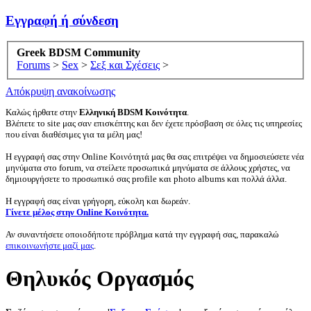
Εγγραφή ή σύνδεση
Greek BDSM Community
Forums
>
Sex
>
Σεξ και Σχέσεις
>
Απόκρυψη ανακοίνωσης
Καλώς ήρθατε στην
Ελληνική BDSM Κοινότητα
.
Βλέπετε το site μας σαν επισκέπτης και δεν έχετε πρόσβαση σε όλες τις υπηρεσίες
που είναι διαθέσιμες για τα μέλη μας!
Η εγγραφή σας στην Online Κοινότητά μας θα σας επιτρέψει να δημοσιεύσετε νέα
μηνύματα στο forum, να στείλετε προσωπικά μηνύματα σε άλλους χρήστες, να
δημιουργήσετε το προσωπικό σας profile και photo albums και πολλά άλλα.
Η εγγραφή σας είναι γρήγορη, εύκολη και δωρεάν.
Γίνετε μέλος στην Online Κοινότητα.
Αν συναντήσετε οποιοδήποτε πρόβλημα κατά την εγγραφή σας, παρακαλώ
επικοινωνήστε μαζί μας
.
Θηλυκός Οργασμός