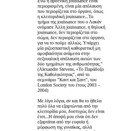
Ενώ η αρσενική jouissance είναι
περιορισμένη, είναι μία απόλαυση
που περιορίζεται στο όργανο, όπως
η κλειτοριδική jouissance...Το
τμήμα της jouissance που ο Λακάν
ονόμασε Άλλη jouissance, η θηλυκή
jouissance, δεν περιορίζεται στο
σώμα, δεν περιορίζεται στο όργανο,
για να το πούμε αλλιώς. Υπάρχει
μία ριζοσπαστική καθοριστική μη
αμοιβαιότητα ανάμεσα στην
σεξουαλική απόλαυση αυτών των
δύο τμημάτων της ανθρωπότητας."
(Alexandre Stevens, «Το Παράδοξο
της Καθολικότητας", από το
σεμινάριο "Καντ και Σαντ", του
London Society του έτους 2003 –
2004)
Με λίγα λόγια, αν και θα το ήθελα
πολύ όλα να εξαρτώνται από την
κλειτορίδα μου, δυστυχώς δεν είναι
έτσι...Η άποψή μου είναι ότι δεν
εξαρτάται από την ευφυϊα ή
μόρφωση της γυναίκας, αλλά