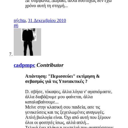
Δε συμφωνώ, Δωράκι, αλλά δυστυχώς δεν έχω
χρόνο αυτή τη στιγμή...
nýchta
,
31 Δεκεμβρίου 2010
#6
cadpmpc
Contributor
Απάντηση: "Περισσεύει" εκτίμηση &
σεβασμός γιά τις Υποτακτικές ?
D. σβήσε, τόκαψες, άλλα λόγια ν' αγαπιόμαστε,
άλλα διαβάζουμε μου φαίνεται, άλλα
καταλαβαίνουμε...
Μείνε στην κλασική σου παιδεία, ασε τις
γενικεύσεις και τις ξεχειλωμένες αναγωγές.
Απλή βιολογία είναι. Όχι από αυτή που ξέρουν
όλοι οι φοιτητές ίσως, αλλά απλή...
Τελικά έχει πλάκα η τεμπελιά που αναπτύσσουν