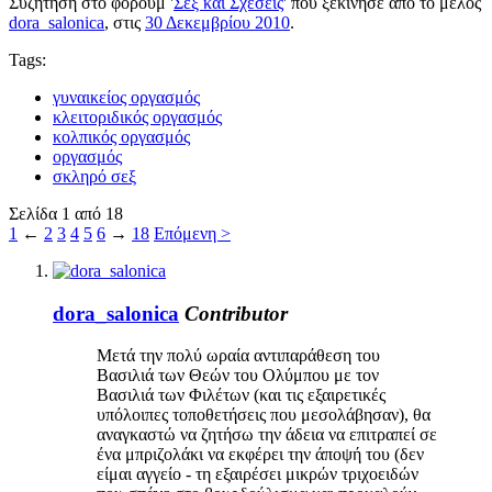
Συζήτηση στο φόρουμ '
Σεξ και Σχέσεις
' που ξεκίνησε από το μέλος
dora_salonica
, στις
30 Δεκεμβρίου 2010
.
Tags:
γυναικείος οργασμός
κλειτοριδικός οργασμός
κολπικός οργασμός
οργασμός
σκληρό σεξ
Σελίδα 1 από 18
1
←
2
3
4
5
6
→
18
Επόμενη >
dora_salonica
Contributor
Μετά την πολύ ωραία αντιπαράθεση του
Βασιλιά των Θεών του Ολύμπου με τον
Βασιλιά των Φιλέτων (και τις εξαιρετικές
υπόλοιπες τοποθετήσεις που μεσολάβησαν), θα
αναγκαστώ να ζητήσω την άδεια να επιτραπεί σε
ένα μπριζολάκι να εκφέρει την άποψή του (δεν
είμαι αγγείο - τη εξαιρέσει μικρών τριχοειδών