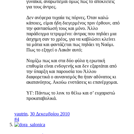
γυναίκα, αναρωτιέμαι όμως πως το αποκλείεις
για τους άντρες.
Δεν ανέφερα τυχαία τις πόρνες. Όταν καλώ
κάποιες, είμαι ήδη διεγερμένος πριν έρθουν, από
την φαντασίωσή τους και μόνο. Άλλο
παράδειγμα τετριμμένο: άντρας που πηδάει μια
άσχημη σαν το χρέος, για να καβλώσει κλείνει
τα μάτια και φαντάζεται πως πηδάει τη Ναόμι.
Πως το εξηγεί ο Λακάν αυτό;
Νομίζω πως και στα δύο φύλα η ερωτική
επιθυμία είναι ενδογενής και δεν εξαρτάται από
την ύπαρξη και παρουσία του Άλλου
διαφορετικά ο αυνανισμός θα ήταν αδύνατος κι
ακατανόητος. Ακούω ενστάσεις κι επανέρχομαι.
ΥΓ: Πάντως το λινκ το θέλω και σ’ ευχαριστώ
προκαταβολικά.
vautrin
,
30 Δεκεμβρίου 2010
#4