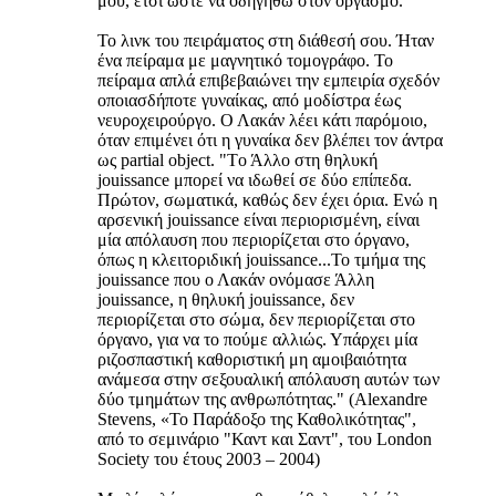
μου, έτσι ώστε να οδηγηθώ στον οργασμό.
Το λινκ του πειράματος στη διάθεσή σου. Ήταν
ένα πείραμα με μαγνητικό τομογράφο. Το
πείραμα απλά επιβεβαιώνει την εμπειρία σχεδόν
οποιασδήποτε γυναίκας, από μοδίστρα έως
νευροχειρούργο. Ο Λακάν λέει κάτι παρόμοιο,
όταν επιμένει ότι η γυναίκα δεν βλέπει τον άντρα
ως partial object. "Tο Άλλο στη θηλυκή
jouissance μπορεί να ιδωθεί σε δύο επίπεδα.
Πρώτον, σωματικά, καθώς δεν έχει όρια. Ενώ η
αρσενική jouissance είναι περιορισμένη, είναι
μία απόλαυση που περιορίζεται στο όργανο,
όπως η κλειτοριδική jouissance...Το τμήμα της
jouissance που ο Λακάν ονόμασε Άλλη
jouissance, η θηλυκή jouissance, δεν
περιορίζεται στο σώμα, δεν περιορίζεται στο
όργανο, για να το πούμε αλλιώς. Υπάρχει μία
ριζοσπαστική καθοριστική μη αμοιβαιότητα
ανάμεσα στην σεξουαλική απόλαυση αυτών των
δύο τμημάτων της ανθρωπότητας." (Alexandre
Stevens, «Το Παράδοξο της Καθολικότητας",
από το σεμινάριο "Καντ και Σαντ", του London
Society του έτους 2003 – 2004)