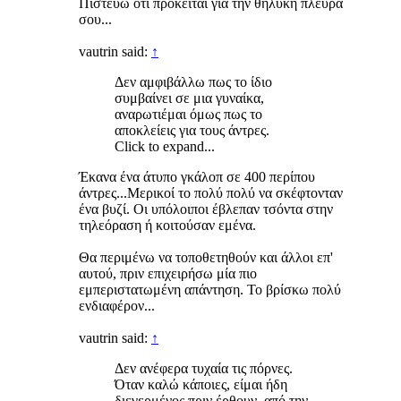
Πιστεύω ότι πρόκειται για την θηλυκή πλευρά
σου...
vautrin said:
↑
Δεν αμφιβάλλω πως το ίδιο
συμβαίνει σε μια γυναίκα,
αναρωτιέμαι όμως πως το
αποκλείεις για τους άντρες.
Click to expand...
Έκανα ένα άτυπο γκάλοπ σε 400 περίπου
άντρες...Μερικοί το πολύ πολύ να σκέφτονταν
ένα βυζί. Οι υπόλοιποι έβλεπαν τσόντα στην
τηλεόραση ή κοιτούσαν εμένα.
Θα περιμένω να τοποθετηθούν και άλλοι επ'
αυτού, πριν επιχειρήσω μία πιο
εμπεριστατωμένη απάντηση. Το βρίσκω πολύ
ενδιαφέρον...
vautrin said:
↑
Δεν ανέφερα τυχαία τις πόρνες.
Όταν καλώ κάποιες, είμαι ήδη
διεγερμένος πριν έρθουν, από την