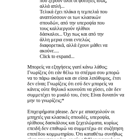
που ξέρουν όλοι οι φοιτητές ίσως,
αλλά απλή...
Τελικά έχει πλάκα η τεμπελιά που
αναπτύσσουν οι των κλασικών
σπουδών, από την υπεροψία που
τους καλλιεργούν ηλίθιοι
δάσκαλοι... Όχι πως και από την
άλλη μερια ειναι εντελώς
διαφορετικά, αλλά έχουν μάθει να
ακούνε....
Click to expand...
Μπορείς να εξηγήσεις γιατί κάνω λάθος;
Γνωρίζεις ότι εάν θέλω το σπέρμα σου μπορώ
να το πάρω ακόμα και αν είσαι λιπόθυμος, έτσι
δεν είναι; Γνωρίζεις ότι εσύ δεν μπορείς να
κάνεις ούτε θηλυκό κουνούπι να χύσει, εάν δεν
συμμετέχει το μυαλό του, έτσι; Είναι δυνατόν να
μην το γνωρίζεις;*
Επιχειρήματα please. Δεν με απασχολούν οι
μπηχτές για κλασικές σπουδές, υπεροψία,
ηλίθιους δασκάλους και ξεχειλώματα, κυρίως
επειδή δεν επιθυμώ να συμμετέχω σε συζήτηση
επιπέδου κομμωτηρίου. Ότι καταθέτω συνήθως