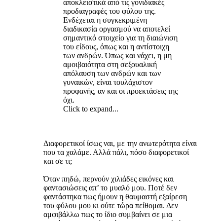
αποκλειστικά από τις γονιδιακές
προδιαγραφές του φύλου της.
Ενδέχεται η συγκεκριμένη
διαδικασία οργασμού να αποτελεί
σημαντικό στοιχείο για τη διαιώνιση
του είδους, όπως και η αντίστοιχη
των ανδρών. Όπως και νάχει, η μη
αμοιβαιότητα στη σεξουαλική
απόλαυση των ανδρών και των
γυναικών, είναι τουλάχιστον
προφανής, αν και οι προεκτάσεις της
όχι.
Click to expand...
Διαφορετικοί ίσως ναι, με την ανωτερότητα είναι
που τα χαλάμε. Αλλά πάλι, πόσο διαφορετικοί
και σε τι;
Όταν πηδώ, περνούν χιλιάδες εικόνες και
φαντασιώσεις απ’ το μυαλό μου. Ποτέ δεν
φαντάστηκα πως ήμουν η θαυμαστή εξαίρεση
του φύλου μου κι ούτε τώρα πείθομαι. Δεν
αμφιβάλλω πως το ίδιο συμβαίνει σε μια