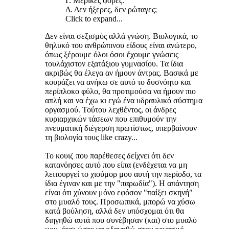
Γ. Μερικές φορές.
Δ. Δεν ήξερες, δεν ρώταγες;
Click to expand...
Δεν είναι σεξισμός αλλά γνώση. Βιολογικά, το
θηλυκό του ανθρώπινου είδους είναι ανώτερο,
όπως ξέρουμε όλοι όσοι έχουμε γνώσεις
τουλάχιστον εξατάξιου γυμνασίου. Τα ίδια
ακριβώς θα έλεγα αν ήμουν άντρας. Βασικά με
κουράζει να ανήκω σε αυτό το δυσνόητο και
περίπλοκο φύλο, θα προτιμούσα να ήμουν πιο
απλή και να έχω κι εγώ ένα υδραυλικό σύστημα
οργασμού. Τούτου λεχθέντος, οι άνδρες
κυριαρχικών τάσεων που επιθυμούν την
πνευματική διέγερση πρωτίστως, υπερβαίνουν
τη βιολογία τους like crazy...
Το κουιζ που παρέθεσες δείχνει ότι δεν
κατανόησες αυτό που είπα (ενδέχεται να μη
λειτουργεί το χιούμορ μου αυτή την περίοδο, τα
ίδια έγιναν και με την "παρωδία"). Η απάντηση
είναι ότι χύνουν μόνο εφόσον "παίξει σκηνή"
στο μυαλό τους. Προσωπικά, μπορώ να χύσω
κατά βούληση, αλλά δεν υπόσχομαι ότι θα
διηγηθώ αυτά που συνέβησαν (και) στο μυαλό