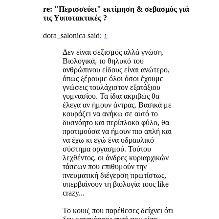
re: "Περισσεύει" εκτίμηση & σεβασμός γιά
τις Υυποτακτικές ?
dora_salonica said:
↑
Δεν είναι σεξισμός αλλά γνώση.
Βιολογικά, το θηλυκό του
ανθρώπινου είδους είναι ανώτερο,
όπως ξέρουμε όλοι όσοι έχουμε
γνώσεις τουλάχιστον εξατάξιου
γυμνασίου. Τα ίδια ακριβώς θα
έλεγα αν ήμουν άντρας. Βασικά με
κουράζει να ανήκω σε αυτό το
δυσνόητο και περίπλοκο φύλο, θα
προτιμούσα να ήμουν πιο απλή και
να έχω κι εγώ ένα υδραυλικό
σύστημα οργασμού. Τούτου
λεχθέντος, οι άνδρες κυριαρχικών
τάσεων που επιθυμούν την
πνευματική διέγερση πρωτίστως,
υπερβαίνουν τη βιολογία τους like
crazy...
Το κουιζ που παρέθεσες δείχνει ότι