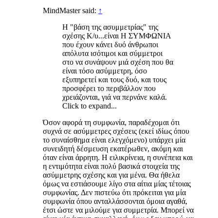
MindMaster said:
↑
Η "βάση της ασυμμετρίας" της
σχέσης Κ/υ...είναι Η ΣΥΜΦΩΝΙΑ
που έχουν κάνει δυό άνθρωποι
απόλυτα ισότιμοι και σύμμετροι
στο να συνάψουν μιά σχέση που θα
είναι τόσο ασύμμετρη, όσο
εξυπηρετεί και τους δυό, και τους
προσφέρει το περιβάλλον που
χρειάζονται, γιά να περνάνε καλά.
Click to expand...
Όσον αφορά τη συμφωνία, παραδέχομαι ότι
συχνά σε ασύμμετρες σχέσεις (εκεί ιδίως όπου
το συναίσθημα είναι ελεγχόμενο) υπάρχει μία
συνειδητή δέσμευση εκατέρωθεν, ακόμη και
όταν είναι άρρητη. Η ειλικρίνεια, η συνέπεια και
η εντιμότητα είναι πολύ βασικά στοιχεία της
ασύμμετρης σχέσης και για μένα. Θα ήθελα
όμως να εστιάσουμε λίγο στα αίτια μίας τέτοιας
συμφωνίας. Δεν πιστεύω ότι πρόκειται για μία
συμφωνία όπου ανταλλάσσονται όμοια αγαθά,
έτσι ώστε να μιλούμε για συμμετρία. Μπορεί να