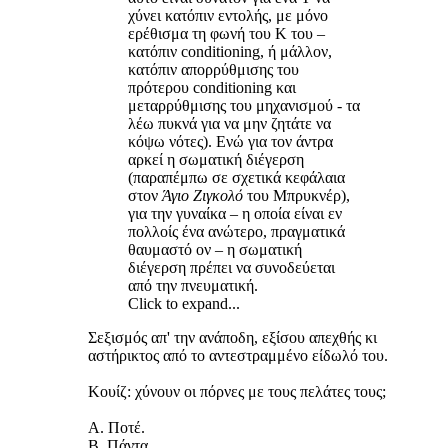
χύνει κατόπιν εντολής, με μόνο
ερέθισμα τη φωνή του Κ του –
κατόπιν conditioning, ή μάλλον,
κατόπιν απορρύθμισης του
πρότερου conditioning και
μεταρρύθμισης του μηχανισμού - τα
λέω πυκνά για να μην ζητάτε να
κόψω νότες). Ενώ για τον άντρα
αρκεί η σωματική διέγερση
(παραπέμπω σε σχετικά κεφάλαια
στον
Άγιο Ζιγκολό
του Μπρυκνέρ),
για την γυναίκα – η οποία είναι εν
πολλοίς ένα ανώτερο, πραγματικά
θαυμαστό ον – η σωματική
διέγερση πρέπει να συνοδεύεται
από την πνευματική.
Click to expand...
Σεξισμός απ' την ανάποδη, εξίσου απεχθής κι
αστήρικτος από το αντεστραμμένο είδωλό του.
Κουίζ: χύνουν οι πόρνες με τους πελάτες τους;
Α. Ποτέ.
Β. Πάντα.