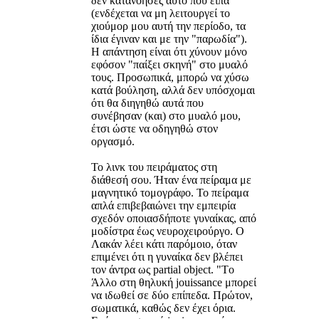
δεν κατανόησες αυτό που είπα
(ενδέχεται να μη λειτουργεί το
χιούμορ μου αυτή την περίοδο, τα
ίδια έγιναν και με την "παρωδία").
Η απάντηση είναι ότι χύνουν μόνο
εφόσον "παίξει σκηνή" στο μυαλό
τους. Προσωπικά, μπορώ να χύσω
κατά βούληση, αλλά δεν υπόσχομαι
ότι θα διηγηθώ αυτά που
συνέβησαν (και) στο μυαλό μου,
έτσι ώστε να οδηγηθώ στον
οργασμό.
Το λινκ του πειράματος στη
διάθεσή σου. Ήταν ένα πείραμα με
μαγνητικό τομογράφο. Το πείραμα
απλά επιβεβαιώνει την εμπειρία
σχεδόν οποιασδήποτε γυναίκας, από
μοδίστρα έως νευροχειρούργο. Ο
Λακάν λέει κάτι παρόμοιο, όταν
επιμένει ότι η γυναίκα δεν βλέπει
τον άντρα ως partial object. "Tο
Άλλο στη θηλυκή jouissance μπορεί
να ιδωθεί σε δύο επίπεδα. Πρώτον,
σωματικά, καθώς δεν έχει όρια.