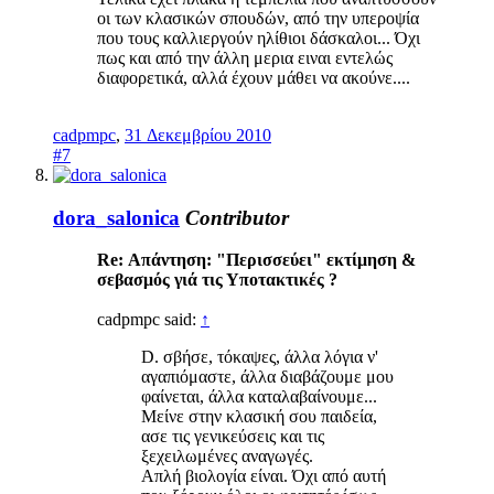
οι των κλασικών σπουδών, από την υπεροψία
που τους καλλιεργούν ηλίθιοι δάσκαλοι... Όχι
πως και από την άλλη μερια ειναι εντελώς
διαφορετικά, αλλά έχουν μάθει να ακούνε....
cadpmpc
,
31 Δεκεμβρίου 2010
#7
dora_salonica
Contributor
Re: Απάντηση: "Περισσεύει" εκτίμηση &
σεβασμός γιά τις Υποτακτικές ?
cadpmpc said:
↑
D. σβήσε, τόκαψες, άλλα λόγια ν'
αγαπιόμαστε, άλλα διαβάζουμε μου
φαίνεται, άλλα καταλαβαίνουμε...
Μείνε στην κλασική σου παιδεία,
ασε τις γενικεύσεις και τις
ξεχειλωμένες αναγωγές.
Απλή βιολογία είναι. Όχι από αυτή