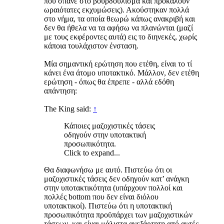
που σπάνε στο βουρδούλισμα και προκαλούν
ωραιότατες εκχυμώσεις). Ακούστηκαν πολλά
στο νήμα, τα οποία θεωρώ κάπως ανακριβή και
δεν θα ήθελα να τα αφήσω να πλανώνται (μαζί
με τους εκφέροντες αυτά) εις το διηνεκές, χωρίς
κάποια τουλάχιστον ένσταση.
Μία σημαντική ερώτηση που ετέθη, είναι το τί
κάνει ένα άτομο υποτακτικό. Μάλλον, δεν ετέθη
ερώτηση - όπως θα έπρεπε - αλλά εδόθη
απάντηση:
The King said:
↑
Κάποιες μαζοχιστικές τάσεις
οδηγούν στην υποτακτική
προσωπικότητα.
Click to expand...
Θα διαφωνήσω με αυτό. Πιστεύω ότι οι
μαζοχιστικές τάσεις δεν οδηγούν κατ’ ανάγκη
στην υποτακτικότητα (υπάρχουν πολλοί και
πολλές bottom που δεν είναι διόλου
υποτακτικοί). Πιστεύω ότι η υποτακτική
προσωπικότητα προϋπάρχει των μαζοχιστικών
τάσεων, και είναι μάλιστα ανεξάρτητη από αυτές