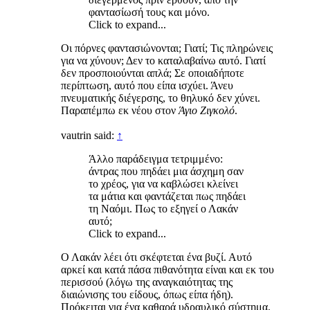
φαντασίωσή τους και μόνο.
Click to expand...
Οι πόρνες φαντασιώνονται; Γιατί; Τις πληρώνεις
για να χύνουν; Δεν το καταλαβαίνω αυτό. Γιατί
δεν προσποιούνται απλά; Σε οποιαδήποτε
περίπτωση, αυτό που είπα ισχύει. Άνευ
πνευματικής διέγερσης, το θηλυκό δεν χύνει.
Παραπέμπω εκ νέου στον
Άγιο Ζιγκολό
.
vautrin said:
↑
Άλλο παράδειγμα τετριμμένο:
άντρας που πηδάει μια άσχημη σαν
το χρέος, για να καβλώσει κλείνει
τα μάτια και φαντάζεται πως πηδάει
τη Ναόμι. Πως το εξηγεί ο Λακάν
αυτό;
Click to expand...
Ο Λακάν λέει ότι σκέφτεται ένα βυζί. Αυτό
αρκεί και κατά πάσα πιθανότητα είναι και εκ του
περισσού (λόγω της αναγκαιότητας της
διαιώνισης του είδους, όπως είπα ήδη).
Πρόκειται για ένα καθαρά υδραυλικό σύστημα.