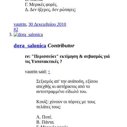
Γ. Μερικές φορές.
Δ. Δεν ήξερες, δεν ρώταγες;
vautrin
,
30 Δεκεμβρίου 2010
#2
dora_salonica
Contributor
re: "Περισσεύει" εκτίμηση & σεβασμός γιά
τις Υυποτακτικές ?
vautrin said:
↑
Σεξισμός απ' την ανάποδη, εξίσου
απεχθής κι αστήρικτος από το
αντεστραμμένο είδωλό του.
Κουίζ: χύνουν οι πόρνες με τους
πελάτες τους;
Α. Ποτέ.
Β. Πάντα.