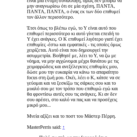
είναι μία έντιμη συναλλαγή, όμως δεν μπορώ να
μην αναγνωρίσω ότι σε μία σχέση, ΠΑΝΤΑ,
ΠΑΝΤΑ, ΠΑΝΤΑ, ο ένας εκ των δύο επιθυμεί
τον άλλον περισσότερο.
Έτσι όπως το βλέπω εγώ, το Υ είναι αυτό που
επιθυμεί περισσότερο κι αυτό γίνεται επειδή το
Υ έχει ανάγκες. Ο Κ επιθυμεί λιγότερο γιατί έχει
επιθυμίες -έστω και εμφατικές - τις οποίες όμως
χειρίζεται. Αυτό είναι που δημιουργεί την
ασυμμετρία. Βοήθησέ με, λέει το Υ, να ζω με
νόημα, να μην αγχώνομαι μέχρι θανάτου με τις
χειμαρρώδεις και ανεξέλεγκτες επιθυμίες μου,
δώσε μου την ευκαιρία να κάνω το απαραίτητο
focus στη ζωή μου. Οκέι, λέει ο Κ, κάτσε να σε
γεύομαι και να ξεσκίζω τις σάρκες σου και το
μυαλό σου με τον τρόπο που επιθυμώ εγώ και
θα φροντίσω αυτές σου τις ανάγκες. Κι αν δεν
σου αρέσει, στο καλό να πας και να προσέχεις
μικρό μου...
Μνεία αξίζει και το ποστ του Μάστερ Πέρρη.
MasterPerris said:
↑