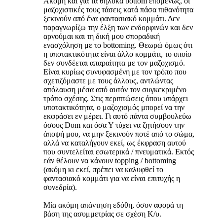
Ακόμη και για τα θηλυκά bottom επομένως, οι
μαζοχιστικές τους τάσεις κατά πάσα πιθανότητα
ξεκινούν από ένα φαντασιακό κομμάτι. Δεν
παραγνωρίζω την έλξη των ενδορφινών και δεν
αρνούμαι και τη δική μου σποραδική
ενασχόληση με το bottoming. Θεωρώ όμως ότι
η υποτακτικότητα είναι άλλο κομμάτι, το οποίο
δεν συνδέεται απαραίτητα με τον μαζοχισμό.
Είναι κυρίως συνυφασμένη με τον τρόπο που
σχετιζόμαστε με τους άλλους, αντλώντας
απόλαυση μέσα από αυτόν τον συγκεκριμένο
τρόπο σχέσης. Στις περιπτώσεις όπου υπάρχει
υποτακτικότητα, ο μαζοχισμός μπορεί να την
εκφράσει εν μέρει. Γι αυτό πάντα συμβουλεύω
όσους Dom και όσα Υ τύχει να ζητήσουν την
άποψή μου, να μην ξεκινούν ποτέ από το σώμα,
αλλά να καταλήγουν εκεί, ως έκφραση αυτού
που συντελείται εσωτερικά / πνευματικά. Εκτός
εάν θέλουν να κάνουν topping / bottoming
(ακόμη κι εκεί, πρέπει να καλυφθεί το
φαντασιακό κομμάτι για να είναι επιτυχής η
συνεδρία).
Μία ακόμη απάντηση εδόθη, όσον αφορά τη
βάση της ασυμμετρίας σε σχέση Κ/υ.