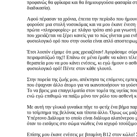
προφανώς θα φρίκαρα και θα δημιουργούσα φασαρία στην
διαδικασία).
Αφού πέρασαν τα χρόνια, έπειτα την περίοδο που ήμουν φ
φορούσε μια στολή νοσοκόμας και να μου έκανε ένεση 
πρώτα «πληροφορίες» με πλάγιο τρόπο από μια γνωστή τ
που χρειάζεται να ξέρει κανείς για το πώς γίνεται μια
φυσιολογικό ορό που στην ουσία είναι απλό αποστειρωμ
Έτσι λοιπόν είχαμε ότι μας χρειαζόταν! Αγοράσαμε σύρ
πειραματόζωό της!! Επάνω σε μένα έμαθε να κάνει τέλει
θεραπεία μου να μου κάνει ενέσεις, κι εγώ ήμουν ο ασθ
φυσιολογικό ορό! Πέντε στον κάθε γλουτό.
Στην πορεία της ζωής μου, απέκτησα τις επόμενες εμπε
που έψαχναν άλλο άτομο για να ικανοποιήσουν τα γούστα
Το να βρεις μια επαγγελματία στον τομέα της υγείας που 
ενώ εγώ επιθυμώ να παίζω μόνο τον ρόλο του ασθενή κα
Με αυτή την γλυκιά γυναίκα πήγε το φετίχ ένα βήμα παρ
το τσίμπημα της βελόνας και τίποτα άλλο. Όμως ως μαζ
Υπέρτονο Διάλυμα το οποίο είναι διάλυμα αλατόνερου 
όταν το εισάγεις στο σώμα νιώθεις ένα ισχυρό τσούξιμο
Επίσης μου έκανε ενέσεις με βιταμίνη Β12 στον κώλο! Σ