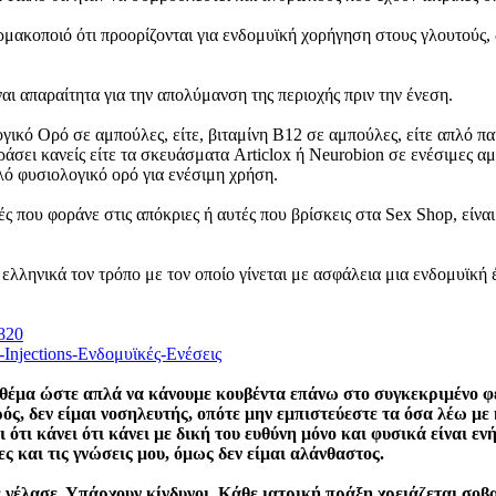
ρμακοποιό ότι προορίζονται για ενδομυϊκή χορήγηση στους γλουτούς, 
 απαραίτητα για την απολύμανση της περιοχής πριν την ένεση.
γικό Ορό σε αμπούλες, είτε, βιταμίνη Β12 σε αμπούλες, είτε απλό π
άσει κανείς είτε τα σκευάσματα Articlox ή Neurobion σε ενέσιμες α
πλό φυσιολογικό ορό για ενέσιμη χρήση.
 που φοράνε στις απόκριες ή αυτές που βρίσκεις στα Sex Shop, είναι 
ελληνικά τον τρόπο με τον οποίο γίνεται με ασφάλεια μια ενδομυϊκή έ
5820
-Injections-Ενδομυϊκές-Ενέσεις
ο θέμα ώστε απλά να κάνουμε κουβέντα επάνω στο συγκεκριμένο φ
ς, δεν είμαι νοσηλευτής, οπότε μην εμπιστεύεστε τα όσα λέω με 
 ότι κάνει ότι κάνει με δική του ευθύνη μόνο και φυσικά είναι εν
ες και τις γνώσεις μου, όμως δεν είμαι αλάνθαστος.
ε γέλασε. Υπάρχουν κίνδυνοι. Κάθε ιατρική πράξη χρειάζεται σο