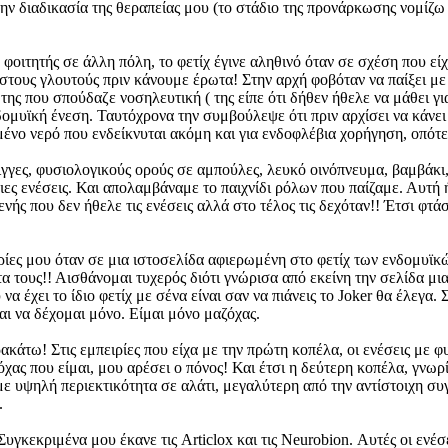
 διαδικασία της θεραπείας μου (το στάδιο της προνάρκωσης νομίζω ότ
οιτητής σε άλλη πόλη, το φετίχ έγινε αληθινό όταν σε σχέση που είχα
στους γλουτούς πριν κάνουμε έρωτα! Στην αρχή φοβόταν να παίξει με
ης που σπούδαζε νοσηλευτική ( της είπε ότι δήθεν ήθελε να μάθει γι
 ενδομυϊκή ένεση. Ταυτόχρονα την συμβούλεψε ότι πριν αρχίσει να κάνε
ένο νερό που ενδείκνυται ακόμη και για ενδοφλέβια χορήγηση, οπότε
ιγγες, φυσιολογικούς ορούς σε αμπούλες, λευκό οινόπνευμα, βαμβάκι,
ες ενέσεις. Και απολαμβάναμε το παιχνίδι ρόλων που παίζαμε. Αυτή ή
ενής που δεν ήθελε τις ενέσεις αλλά στο τέλος τις δεχόταν!! Έτσι φτ
ιρίες μου όταν σε μια ιστοσελίδα αφιερωμένη στο φετίχ των ενδομυϊ
 τους!! Αισθάνομαι τυχερός διότι γνώρισα από εκείνη την σελίδα μια
να έχει το ίδιο φετίχ με σένα είναι σαν να πιάνεις το Joker θα έλεγα. 
ι να δέχομαι μόνο. Είμαι μόνο μαζόχας.
ακάτω! Στις εμπειρίες που είχα με την πρώτη κοπέλα, οι ενέσεις με 
όχας που είμαι, μου αρέσει ο πόνος! Και έτσι η δεύτερη κοπέλα, γνω
με υψηλή περιεκτικότητα σε αλάτι, μεγαλύτερη από την αντίστοιχη 
.
υγκεκριμένα μου έκανε τις Articlox και τις Neurobion. Αυτές οι ενέσ