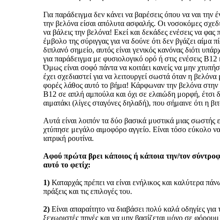
Για παράδειγμα δεν κάνει να βαρέσεις όπου να ναι την έ
την βελόνα είσαι απόλυτα ασφαλής. Οι νοσοκόμες σχεδι
να βάλεις την βελόνα! Εκεί και δεκάδες ενέσεις να φας
έμβολο της σύριγγας για να δούνε ότι δεν βγάζει αίμα π
διπλανό σημείο, αυτός είναι γενικός κανόνας διότι υπ
για παράδειγμα με φυσιολογικό ορό ή στις ενέσεις Β12 
Όμως είναι σοφό πάντα να κοιτάει κανείς να μην χτυπήσ
έχει σχεδιαστεί για να λειτουργεί σωστά όταν η βελόνα 
φορές λάθος αυτό το βήμα! Κάρφωναν την βελόνα στην 
Β12 σε απλή αμπούλα και όχι σε ελαιώδη μορφή, έτσι δε
αιματάκι (λίγες σταγόνες δηλαδή), που σήμαινε ότι η βι
Αυτά είναι λοιπόν τα δύο βασικά μυστικά μιας σωστής 
χτύπησε μεγάλο αιμοφόρο αγγείο. Είναι τόσο εύκολο να 
ιατρική ρουτίνα.
Αφού πρώτα βρει κάποιος ή κάποια την/τον σύντροφο 
αυτό το φετίχ:
1)
Καταρχάς πρέπει να είναι ενήλικος και καλύτερα πάνω
πράξεις και τις επιλογές του.
2)
Είναι απαραίτητο να διαβάσει πολύ καλά οδηγίες για
ξεχωριστές πηγές και να μην βασίζεται μόνο σε φόρουμ