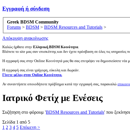
Εγγραφή ή σύνδεση
Greek BDSM Community
Forums
>
BDSM
>
BDSM Resources and Tutorials
>
Απόκρυψη ανακοίνωσης
Καλώς ήρθατε στην
Ελληνική BDSM Κοινότητα
.
Βλέπετε το site μας σαν επισκέπτης και δεν έχετε πρόσβαση σε όλες τις υπηρεσίες πο
Η εγγραφή σας στην Online Κοινότητά μας θα σας επιτρέψει να δημοσιεύσετε νέα 
Η εγγραφή σας είναι γρήγορη, εύκολη και δωρεάν.
Γίνετε μέλος στην Online Κοινότητα.
Αν συναντήσετε οποιοδήποτε πρόβλημα κατά την εγγραφή σας, παρακαλώ
επικοιν
Ιατρικό Φετίχ με Ενέσεις
Συζήτηση στο φόρουμ '
BDSM Resources and Tutorials
' που ξεκίνησ
Σελίδα 1 από 5
1
2
3
4
5
Επόμενη >