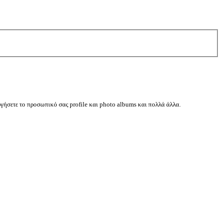
ργήσετε το προσωπικό σας profile και photo albums και πολλά άλλα.