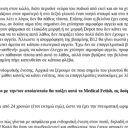
νεση στον κώλο, διότι περνάνε νεύρα του ποδιού από εκεί και αν τα χ
άζουν στον αριστερό ή στο δεξιό γλουτό έναν νοητό σταυρό και στο 
 που λέει ο λόγος δεν θα πάθεις τίποτα. Επίσης όταν η βελόνα έχει ει
ίσω, αν δούνε αίμα τότε σημαίνει ότι χτύπησαν αιμοφόρο αγγείο και π
άρχουν φάρμακα σε ελαιώδη μορφή ή σε μορφή Depot που δεν κάνει να
και να το κάνεις αυτό λάθος δεν πειράζει τόσο πολύ διότι δεν έχουμ
ει αγγείο. Άλλωστε η απορρόφηση της βιταμίνης Β12 θα γίνει σωστά μ
μπει άμεσα σε κάποιο εσωτερικό αγγείο. Έχω δει σε επαγγελματικά βίν
«ασθενή» χωρίς να κάνουν έλεγχο αν χτύπησε αιμοφόρο αγγείο, προφ
ν πάθαιναν τίποτα από αυτό το λάθος, αλλά όταν βγάζανε την βελόνα έ
ταμίνη πήγε κατευθείαν σε κάποια φλέβα.
ενδομυϊκής ένεσης. Αρχικά να ξέρουμε σε ποιο σημείο του γλουτού θα
μάθει κανείς να κάνει ενέσεις, που οι επαγγελματίες νοσοκόμες με λ
με την/τον οποία/οποίο θα παίξει αυτό το Medical Fetish, ας δούμ
 από 24 χρονών (έτσι εκτιμώ εγώ), ώστε να έχει την πνευματική ωριμό
 το πώς γίνεται με ασφάλεια μια ενδομυϊκή ένεση στον ποπό, δηλαδή 
! Καλό θα ήταν να συμβουλευτεί και ανθρώπους που έχουν ιατρικές σ