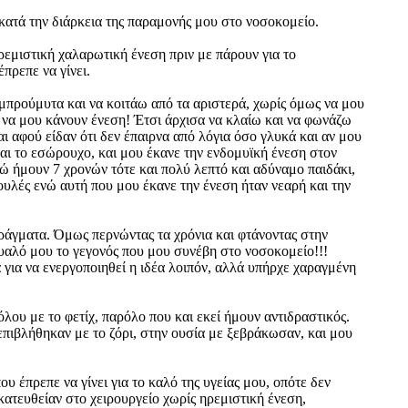
κατά την διάρκεια της παραμονής μου στο νοσοκομείο.
ρεμιστική χαλαρωτική ένεση πριν με πάρουν για το
πρεπε να γίνει.
μπρούμυτα και να κοιτάω από τα αριστερά, χωρίς όμως να μου
ν να μου κάνουν ένεση! Έτσι άρχισα να κλαίω και να φωνάζω
αφού είδαν ότι δεν έπαιρνα από λόγια όσο γλυκά και αν μου
αι το εσώρουχο, και μου έκανε την ενδομυϊκή ένεση στον
ώ ήμουν 7 χρονών τότε και πολύ λεπτό και αδύναμο παιδάκι,
ουλές ενώ αυτή που μου έκανε την ένεση ήταν νεαρή και την
 πράγματα. Όμως περνώντας τα χρόνια και φτάνοντας στην
μυαλό μου το γεγονός που μου συνέβη στο νοσοκομείο!!!
 για να ενεργοποιηθεί η ιδέα λοιπόν, αλλά υπήρχε χαραγμένη
λου με το φετίχ, παρόλο που και εκεί ήμουν αντιδραστικός.
επιβλήθηκαν με το ζόρι, στην ουσία με ξεβράκωσαν, και μου
 έπρεπε να γίνει για το καλό της υγείας μου, οπότε δεν
κατευθείαν στο χειρουργείο χωρίς ηρεμιστική ένεση,