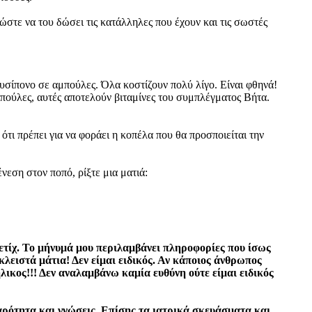
ώστε να του δώσει τις κατάλληλες που έχουν και τις σωστές
αυσίπονο σε αμπούλες. Όλα κοστίζουν πολύ λίγο. Είναι φθηνά!
μπούλες, αυτές αποτελούν βιταμίνες του συμπλέγματος Βήτα.
ότι πρέπει για να φοράει η κοπέλα που θα προσποιείται την
νεση στον ποπό, ρίξτε μια ματιά:
ετίχ. Το μήνυμά μου περιλαμβάνει πληροφορίες που ίσως
κλειστά μάτια! Δεν είμαι ειδικός. Αν κάποιος άνθρωπος
ήλικος!!! Δεν αναλαμβάνω καμία ευθύνη ούτε είμαι ειδικός
βαρότητα και γνώσεις. Επίσης τα ιατρικά σκευάσματα και