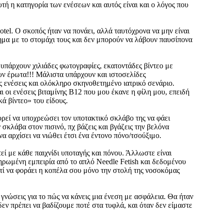
ή η κατηγορία των ενέσεων και αυτός είναι και ο λόγος που
otel. Ο σκοπός ήταν να πονάει, αλλά ταυτόχρονα να μην είναι
λημα με το στομάχι τους και δεν μπορούν να λάβουν παυσίπονα
ς υπάρχουν χιλιάδες φωτογραφίες, εκατοντάδες βίντεο με
ουν έρωτα!!! Μάλιστα υπάρχουν και ιστοσελίδες
ές ενέσεις και ολόκληρο σκηνοθετημένο ιατρικό σενάριο.
 οι ενέσεις βιταμίνης Β12 που μου έκανε η φίλη μου, επειδή
ά βίντεο» του είδους.
ρεί να υποχρεώσει τον υποτακτικό σκλάβο της να φάει
σκλάβα στον πισινό, πχ βάζεις και βγάζεις την βελόνα
α αρχίσει να νιώθει έτσι ένα έντονο πόνο/τσούξιμο.
ί με κάθε παιχνίδι υποταγής και πόνου. Άλλωστε είναι
ληρωμένη εμπειρία από το απλό Needle Fetish και δεδομένου
ατί να φοράει η κοπέλα σου μόνο την στολή της νοσοκόμας
 γνώσεις για το πώς να κάνεις μια ένεση με ασφάλεια. Θα ήταν
δεν πρέπει να βαδίζουμε ποτέ στα τυφλά, και όταν δεν είμαστε