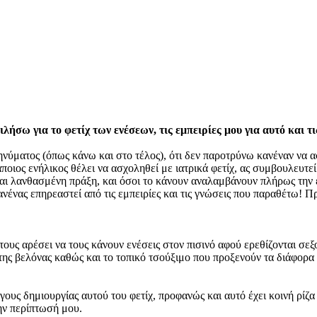
λήσω για το φετίχ των ενέσεων, τις εμπειρίες μου για αυτό και 
ύματος (όπως κάνω και στο τέλος), ότι δεν παροτρύνω κανέναν να ασ
άποιος ενήλικος θέλει να ασχοληθεί με ιατρικά φετίχ, ας συμβουλευτεί
ι λανθασμένη πράξη, και όσοι το κάνουν αναλαμβάνουν πλήρως την 
ανένας επηρεαστεί από τις εμπειρίες και τις γνώσεις που παραθέτω! Π
τους αρέσει να τους κάνουν ενέσεις στον πισινό αφού ερεθίζονται σεξ
 της βελόνας καθώς και το τοπικό τσούξιμο που προξενούν τα διάφορα
υς δημιουργίας αυτού του φετίχ, προφανώς και αυτό έχει κοινή ρίζα 
ην περίπτωσή μου.