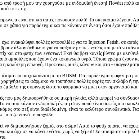
βω από τροφή μου την χορηγούσε με ενδομυϊκή ένεση! Πονάει πολύ αυτ
αυτό το φετίχ.
ειρωνεία είναι ότι και αυτές πονούσαν πολύ! Το σκεύασμα λέγεται Ap
και σε χάπια για παράδειγμα και τις κάνουν σε ένεση όσοι έχουν πρόβ
 έχω ανακαλύψει πολλές ιστοσελίδες για το Injection Fetish, σε αυτέ
α βρουν άλλον άνθρωπο για να παίξουν με τις ενέσεις και μετά να κάν
ίχ και στο φετίχ των ενέσεων! Εκεί θα βρει κανείς βίντεο με αληθιν
 από αμπούλες που έχουν ένα κοκκινωπό υγρό. Τέτοιο χρώμα έχουν και
αι η καλύτερη επιλογή. Προφανώς αυτές κάνουν και στα «επαγγελματικ
αι άτομα που ασχολούνται με το BDSM. Για παράδειγμα η αφέντρα μπο
 χορηγήσεις το φάρμακο να τρυπήσεις πολλές φορές τον σκλάβο ή την 
 έμβολο της σύριγγας ώστε το φάρμακο να μπει στον οργανισμό και ν
ές που μας δημιουργήθηκε σε μικρή ηλικία, αλλά μπορεί να συνδυαστε
. Το να σου κάνουν ενδομυϊκή ένεση στον ποπό είναι σαφώς πιο ολοκ
κόμας στο σεξ είναι διαδεδομένη, είναι το καλύτερο συνοδευτικό. Γι
ει πιο ζωντανό το παιχνίδι;
ρεί να δημιουργήσουν ζημιές στο σώμα! Αυτό το φετίχ απαιτεί να έχεις
 και άρχισε να κάνει ενέσεις χωρίς να ξέρει!! Σε οτιδήποτε ιατρικό 
στε.