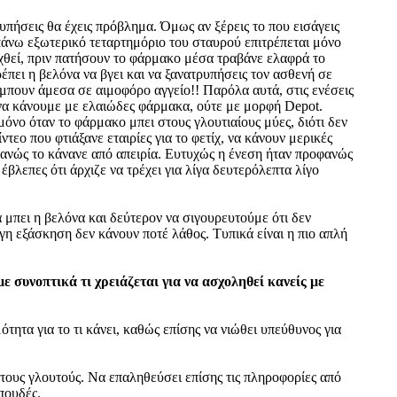
τυπήσεις θα έχεις πρόβλημα. Όμως αν ξέρεις το που εισάγεις
πάνω εξωτερικό τεταρτημόριο του σταυρού επιτρέπεται μόνο
σαχθεί, πριν πατήσουν το φάρμακο μέσα τραβάνε ελαφρά το
ρέπει η βελόνα να βγει και να ξανατρυπήσεις τον ασθενή σε
 μπουν άμεσα σε αιμοφόρο αγγείο!! Παρόλα αυτά, στις ενέσεις
ε να κάνουμε με ελαιώδες φάρμακα, ούτε με μορφή Depot.
όνο όταν το φάρμακο μπει στους γλουτιαίους μύες, διότι δεν
τεο που φτιάξανε εταιρίες για το φετίχ, να κάνουν μερικές
ανώς το κάνανε από απειρία. Ευτυχώς η ένεση ήταν προφανώς
βλεπες ότι άρχιζε να τρέχει για λίγα δευτερόλεπτα λίγο
 μπει η βελόνα και δεύτερον να σιγουρευτούμε ότι δεν
ίγη εξάσκηση δεν κάνουν ποτέ λάθος. Τυπικά είναι η πιο απλή
ε συνοπτικά τι χρειάζεται για να ασχοληθεί κανείς με
τητα για το τι κάνει, καθώς επίσης να νιώθει υπεύθυνος για
στους γλουτούς. Να επαληθεύσει επίσης τις πληροφορίες από
πουδές.