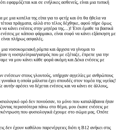
ι εφαρμόζεται και σε ενήλικες ασθενείς, είναι μια τυπική
 με μια κοπέλα της είπα για το φετίχ και ότι θα ήθελα να
 τέτοια πράγματα, αλλά στο τέλος δέχθηκε, αφού πήρε όμως
α να κάνει ενέσεις στην μητέρα της…)! Έτσι έμαθε τα βασικά
ι ενέσεις με κάποιο φάρμακο, είναι σοφό να κάνει εξάσκηση με
 είναι πλήρως ασφαλές.
 μια νοσοκομειακή ρόμπα και άρχισα να γίνομαι το
ταν η νοσηλεύτρια/γιατρός που με εξέταζε, έπρεπε για την
άσαμε να μου κάνει κάθε φορά ακόμη και Δέκα ενέσεις με
κών ενέσεων στους γλουτούς, υπήρχαν αγγελίες με ανθρώπους
 γυναίκα η οποία μάλιστα έχει σπουδές στον τομέα της υγείας!
Σε αυτήν αρέσει να δέχεται ενέσεις και να κάνει σε άλλους,
φυσιολογικό ορό δεν πονούσαν, το μόνο που καταλάβαινα ήταν
ρίζοντας περισσότερα πάνω στο θέμα, μου έκανε ενέσεις με
συγκέντρωση που φυσιολογικά έχουμε στο σώμα μας. Οπότε
εις δεν έχουν καθόλου παρενέργειες διότι η Β12 ανήκει στις