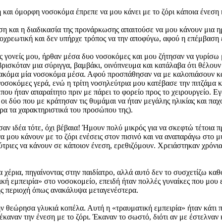
 και όμορφη νοσοκόμα έπρεπε να μου κάνει με το ζόρι κάποια ένεση 
η και η διαδικασία της προνάρκωσης απαιτούσε να μου κάνουν μια η
οχρεωτική και δεν υπήρχε τρόπος να την αποφύγω, αφού η επέμβαση έ
 γονείς μου, ήρθαν μέσα δυο νοσοκόμες και μου ζήτησαν να γυρίσω 
 βρισκόταν μια σύριγγα, βαμβάκι, οινόπνευμα και κατάλαβα ότι θέλου
ακόμα μία νοσοκόμα μέσα. Αφού προσπάθησαν να με καλοπιάσουν και 
οσοκόμες γερά, ενώ η τρίτη νοσηλεύτρια μου κατέβασε την πιτζάμα κ
υ ήταν απαραίτητο πριν με πάρει το φορείο προς το χειρουργείο. Εγ
οι δύο που με κράτησαν τις θυμάμαι να ήταν μεγάλης ηλικίας και παχ
ρα τα χαρακτηριστικά του προσώπου της).
σαν ιδέα τότε, όχι βέβαια! Ήμουν πολύ μικρός για να σκεφτώ τέτοια
 μου κάνουν με το ζόρι ενέσεις στον πισινό και να αναπαράγω στο 
ύτριες να κάνουν σε κάποιον ένεση, ερεθιζόμουν. Χρειάστηκαν χρόνια
χέρια, πηγαίνοντας στην παιδίατρο, αλλά αυτό δεν το συσχετίζω καθό
ική εμπειρία» στο νοσοκομείο, επειδή ήταν πολλές γυναίκες που μου 
ής περιοχή όπως ανακάλυψα μεταγενέστερα.
ν θεώρησα γλυκιά κοπέλα. Αυτή η «τραυματική εμπειρία» ήταν κάτι που
καναν την ένεση με το ζόρι. Έκαναν το σωστό, διότι αν με έστελναν 