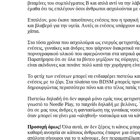
βιταμίνες του συμπλέγματος Β και απλά αντί να την λά
έμαθα ότι τις επιλέγουν όσοι άνθρωποι ασχολούνται με 
Επιπλέον, μου έκανε παυσίπονες ενέσεις που η τραγική 
και βλαβερό για την υγεία. Αυτές οι ενέσεις υπάρχουν 
χάπια.
Στα τόσα χρόνια που ασχολούμαι ως ενεργός φετιχιστής,
ενέσεις, γυναίκες και άνδρες που ψάχνουν διακριτικά ν
πορνογραφικού υλικού που αφιερώνονται στα ιατρικά φετ
Παρατήρησα ότι σε όλα τα βίντεο γεμίζουν τις σύριγγες
είναι ακίνδυνες και πονάνε πολύ κατά την χορήγηση είν
Το φετίχ των ενέσεων μπορεί να ενδιαφέρει πιστεύω κ
ενέσεις με το ζόρι. Στα πλαίσια του BDSM μπορείς πριν
δημιουργώντας περισσότερο πόνο και στο τέλος πατάς το
Πιστεύω δηλαδή ότι δεν αφορά μόνο εμάς τους φετιχιστ
γνωστό το Needle Play, το παιχνίδι δηλαδή με βελόνες
ότι σε μας τους άνδρες η φαντασίωση της γυναίκας νοσο
όταν μπορεί να γίνει μια «αληθινή» νοσοκόμα και να κάν
Προσοχή όμως!
Όλα αυτά, αν δεν ξέρεις τι κάνεις μπο
καθαρή ανοησία αν κάποιος άνθρωπος έπαιρνε μια σύριγγα
απόλυτα σίγουροι για το τι κάνουμε, δεν πειραματιζόμα