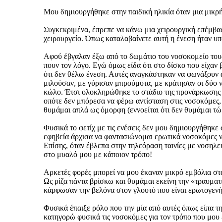
Μου δημιουργήθηκε στην παιδική ηλικία όταν μια μικρή
Συγκεκριμένα, έπρεπε να κάνω μια χειρουργική επέμβασ
χειρουργείο. Όπως καταλαβαίνετε αυτή η ένεση ήταν υπ
Αφού έβγαλαν έξω από το δωμάτιο του νοσοκομείο τους
πουν τον λόγο. Εγώ όμως είδα ότι στο δίσκο που είχαν
ότι δεν θέλω ένεση. Αυτές αναγκάστηκαν να φωνάξουν 
μιλούσαν, με γύρισαν μπρούμυτα, με κράτησαν οι δύο ν
κώλο. Έτσι ολοκληρώθηκε το στάδιο της προνάρκωσης πο
οπότε δεν μπόρεσα να φέρω αντίσταση στις νοσοκόμες, 
θυμάμαι απλά ως όμορφη (εννοείται ότι δεν θυμάμαι τώ
Φυσικά το φετίχ με τις ενέσεις δεν μου δημιουργήθηκε 
εφηβεία άρχισα να φαντασιώνομαι ερωτικά νοσοκόμες να
Επίσης, όταν έβλεπα στην τηλεόραση ταινίες με νοσηλε
στο μυαλό μου με κάποιον τρόπο!
Αρκετές φορές μπορεί να μου έκαναν μικρό εμβόλια στα 
Ως ρίζα πάντα βρίσκω και θυμάμαι εκείνη την «τραυματ
κάρφωσαν την βελόνα στον γλουτό που είναι ερωτογεν
Φυσικά έπαιξε ρόλο που την μία από αυτές όπως είπα τη
κατηγορώ φυσικά τις νοσοκόμες για τον τρόπο που μου έ