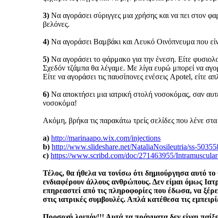
3)
Να αγοράσει σύριγγες μια χρήσης και να πει στον φα
βελόνες.
4)
Να αγοράσει Βαμβάκι και Λευκό Οινόπνευμα που είναι
5)
Να αγοράσει το φάρμακο για την ένεση. Είτε φυσιολο
Σχεδόν τζάμπα θα λέγαμε. Με λίγα ευρώ μπορεί να αγορ
Είτε να αγοράσει τις παυσίπονες ενέσεις Apotel, είτε α
6)
Να αποκτήσει μια ιατρική στολή νοσοκόμας, σαν αυτές
νοσοκόμα!
Ακόμη, βρήκα τις παρακάτω τρείς σελίδες που λένε στα 
a)
http://marinaapo.wix.com/injections
b)
http://www.slideshare.net/NataliaNosileutria/ss-5035
c)
https://www.scribd.com/doc/271463955/Intramuscular
Τέλος, θα ήθελα να τονίσω ότι δημιούργησα αυτό τ
ενδιαφέρουν άλλους ανθρώπους. Δεν είμαι όμως Ιατρό
επηρεαστεί από τις πληροφορίες που έδωσα, να ξέρει
στις ιατρικές συμβουλές. Απλά κατέθεσα τις εμπειρί
Προσοχή λοιπόν!!! Αυτά τα πράγματα δεν είναι παίξ