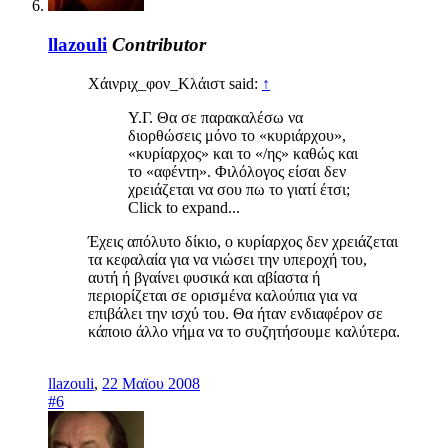
llazouli
Contributor
Χάινριχ_φον_Κλάιστ said:
↑
Υ.Γ. Θα σε παρακαλέσω να
διορθώσεις μόνο το «κυριάρχου»,
«κυρίαρχος» και το «/ης» καθώς και
το «αφέντη». Φιλόλογος είσαι δεν
χρειάζεται να σου πω το γιατί έτσι;
Click to expand...
Έχεις απόλυτο δίκιο, ο κυρίαρχος δεν χρειάζεται
τα κεφαλαία για να νιώσει την υπεροχή του,
αυτή ή βγαίνει φυσικά και αβίαστα ή
περιορίζεται σε ορισμένα καλούπια για να
επιβάλει την ισχύ του. Θα ήταν ενδιαφέρον σε
κάποιο άλλο νήμα να το συζητήσουμε καλύτερα.
llazouli
,
22 Μαϊου 2008
#6