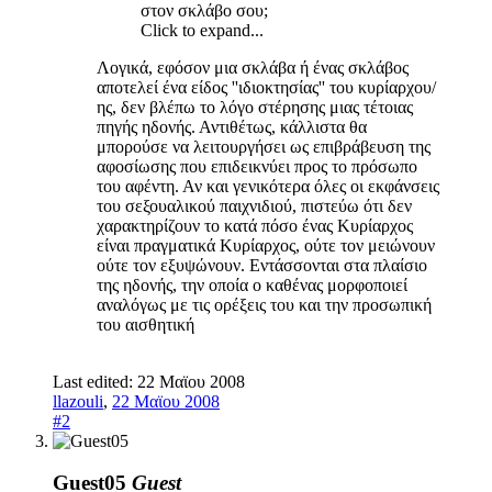
στον σκλάβο σου;
Click to expand...
Λογικά, εφόσον μια σκλάβα ή ένας σκλάβος
αποτελεί ένα είδος ''ιδιοκτησίας'' του κυρίαρχου/
ης, δεν βλέπω το λόγο στέρησης μιας τέτοιας
πηγής ηδονής. Αντιθέτως, κάλλιστα θα
μπορούσε να λειτουργήσει ως επιβράβευση της
αφοσίωσης που επιδεικνύει προς το πρόσωπο
του αφέντη. Αν και γενικότερα όλες οι εκφάνσεις
του σεξουαλικού παιχνιδιού, πιστεύω ότι δεν
χαρακτηρίζουν το κατά πόσο ένας Κυρίαρχος
είναι πραγματικά Κυρίαρχος, ούτε τον μειώνουν
ούτε τον εξυψώνουν. Εντάσσονται στα πλαίσιο
της ηδονής, την οποία ο καθένας μορφοποιεί
αναλόγως με τις ορέξεις του και την προσωπική
του αισθητική
Last edited:
22 Μαϊου 2008
llazouli
,
22 Μαϊου 2008
#2
Guest05
Guest