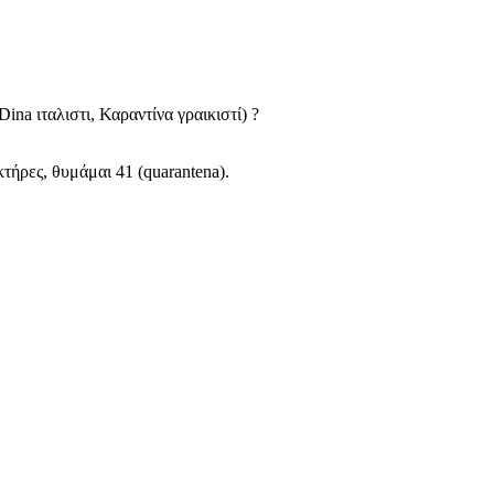
ina ιταλιστι, Καραντίνα γραικιστί) ?
τήρες, θυμάμαι 41 (quarantena).