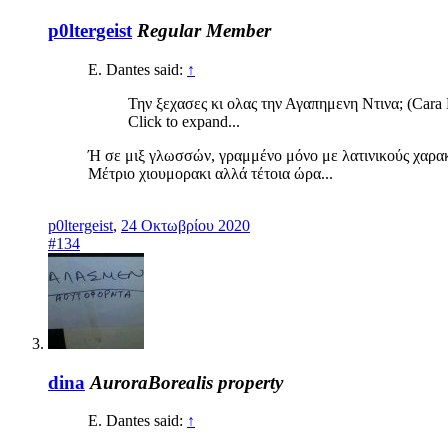
p0ltergeist
Regular Member
E. Dantes said:
↑
Την ξεχασες κι ολας την Αγαπημενη Ντινα; (Cara D
Click to expand...
Ή σε μιξ γλωσσών, γραμμένο μόνο με λατινικούς χαρακ
Μέτριο χιουμορακι αλλά τέτοια ώρα...
p0ltergeist
,
24 Οκτωβρίου 2020
#134
dina
AuroraBorealis property
E. Dantes said:
↑