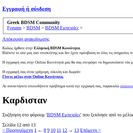
Εγγραφή ή σύνδεση
Greek BDSM Community
Forums
>
BDSM
>
BDSM Εμπειρίες
>
Απόκρυψη ανακοίνωσης
Καλώς ήρθατε στην
Ελληνική BDSM Κοινότητα
.
Βλέπετε το site μας σαν επισκέπτης και δεν έχετε πρόσβαση σε όλες τις υπηρεσίες πο
Η εγγραφή σας στην Online Κοινότητά μας θα σας επιτρέψει να δημοσιεύσετε νέα 
Η εγγραφή σας είναι γρήγορη, εύκολη και δωρεάν.
Γίνετε μέλος στην Online Κοινότητα.
Αν συναντήσετε οποιοδήποτε πρόβλημα κατά την εγγραφή σας, παρακαλώ
επικοιν
Καρδισταν
Συζήτηση στο φόρουμ '
BDSM Εμπειρίες
' που ξεκίνησε από το μέλ
Σελίδα 12 από 13
< Προηγούμενη
1
←
8
9
10
11
12
→
13
Επόμενη >