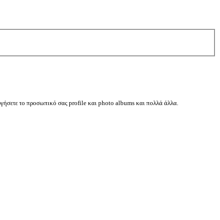
ργήσετε το προσωπικό σας profile και photo albums και πολλά άλλα.