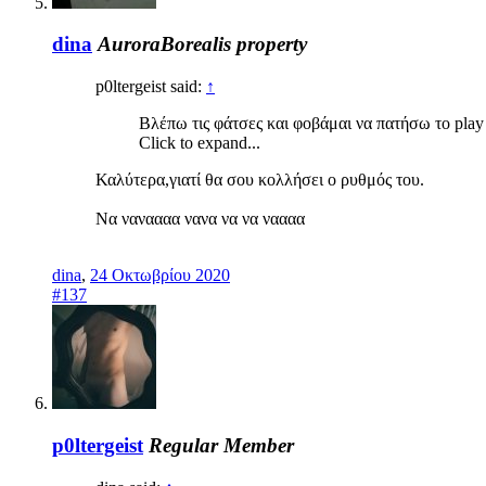
dina
AuroraBorealis property
p0ltergeist said:
↑
Βλέπω τις φάτσες και φοβάμαι να πατήσω το pla
Click to expand...
Καλύτερα,γιατί θα σου κολλήσει ο ρυθμός του.
Να ναναααα νανα να να ναααα
dina
,
24 Οκτωβρίου 2020
#137
p0ltergeist
Regular Member