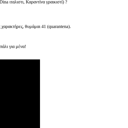
ina ιταλιστι, Καραντίνα γραικιστί) ?
χαρακτήρες, θυμάμαι 41 (quarantena).
 πάλι για μένα!