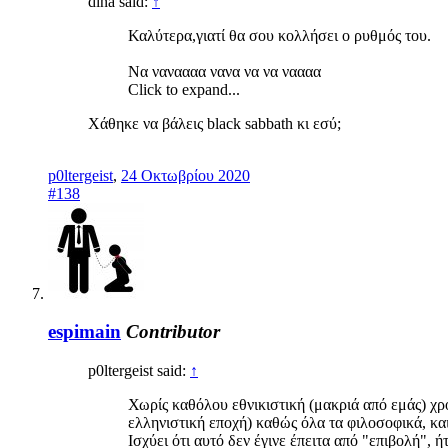
dina said:
↑
Καλύτερα,γιατί θα σου κολλήσει ο ρυθμός του.
Να ναναααα νανα να να ναααα
Click to expand...
Χάθηκε να βάλεις black sabbath κι εσύ;
p0ltergeist
,
24 Οκτωβρίου 2020
#138
espimain
Contributor
p0ltergeist said:
↑
Χωρίς καθόλου εθνικιστική (μακριά από εμάς) χρ
ελληνιστική εποχή) καθώς όλα τα φιλοσοφικά, κα
Ισχύει ότι αυτό δεν έγινε έπειτα από "επιβολή", ή