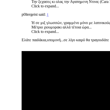
Την ξεχασες κι ολας την Αγαπημενη Ντινα; (Cara D
Click to expand...
p0ltergeist said:
↑
Ή σε μιξ γλωσσών, γραμμένο μόνο με λατινικούς 
Μέτριο χιουμορακι αλλά τέτοια ώρα...
Click to expand...
Ελάτε παιδάκια,υπομονή...σε λίγο καιρό θα τραγουδάτε