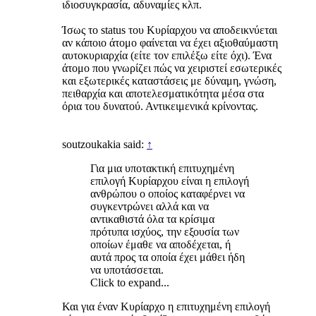
ιδιοσυγκρασία, αδυναμίες κλπ.
Ίσως το status του Κυρίαρχου να αποδεικνύεται
αν κάποιο άτομο φαίνεται να έχει αξιοθαύμαστη
αυτοκυριαρχία (είτε τον επιλέξω είτε όχι). Ένα
άτομο που γνωρίζει πώς να χειριστεί εσωτερικές
και εξωτερικές καταστάσεις με δύναμη, γνώση,
πειθαρχία και αποτελεσματικότητα μέσα στα
όρια του δυνατού. Αντικειμενικά κρίνοντας.
soutzoukakia said:
↑
Για μια υποτακτική επιτυχημένη
επιλογή Κυρίαρχου είναι η επιλογή
ανθρώπου ο οποίος καταφέρνει να
συγκεντρώνει αλλά και να
αντικαθιστά όλα τα κρίσιμα
πρότυπα ισχύος, την εξουσία των
οποίων έμαθε να αποδέχεται, ή
αυτά προς τα οποία έχει μάθει ήδη
να υποτάσσεται.
Click to expand...
Και για έναν Κυρίαρχο η επιτυχημένη επιλογή