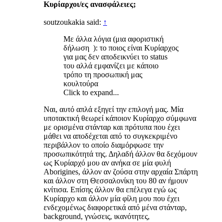
Κυρίαρχοι/ες ανασφάλειες;
soutzoukakia said:
↑
Με άλλα λόγια (μια αφοριστική
δήλωση ): το ποιος είναι Κυρίαρχος
για μας δεν αποδεικνύει το status
του αλλά εμφανίζει με κάποιο
τρόπο τη προσωπική μας
κουλτούρα
Click to expand...
Ναι, αυτό απλά εξηγεί την επιλογή μας. Μία
υποτακτική θεωρεί κάποιον Κυρίαρχο σύμφωνα
με ορισμένα στάνταρ και πρότυπα που έχει
μάθει να αποδέχεται από το συγκεκριμένο
περιβάλλον το οποίο διαμόρφωσε την
προσωπικότητά της. Δηλαδή άλλον θα δεχόμουν
ως Κυρίαρχό μου αν ανήκα σε μία φυλή
Aborigines, άλλον αν ζούσα στην αρχαία Σπάρτη
και άλλον στη Θεσσαλονίκη του 80 αν ήμουν
κνίτισα. Επίσης άλλον θα επέλεγα εγώ ως
Κυρίαρχο και άλλον μία φίλη μου που έχει
ενδεχομένως διαφορετικά από μένα στάνταρ,
background, γνώσεις, ικανότητες,