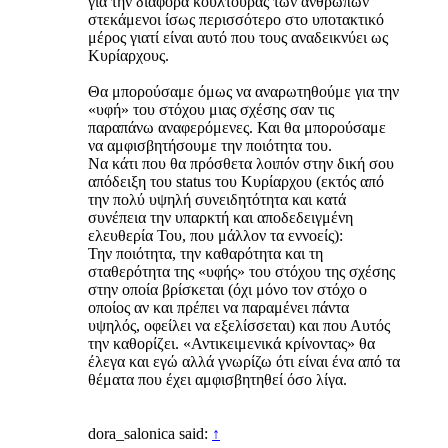
για την διαφορά κουλτούρας των ανθρώπων
στεκάμενοι ίσως περισσότερο στο υποτακτικό
μέρος γιατί είναι αυτό που τους αναδεικνύει ως
Κυρίαρχους.
Θα μπορούσαμε όμως να αναρωτηθούμε για την
«υφή» του στόχου μιας σχέσης σαν τις
παραπάνω αναφερόμενες. Και θα μπορούσαμε
να αμφισβητήσουμε την ποιότητα του.
Να κάτι που θα πρόσθετα λοιπόν στην δική σου
απόδειξη του status του Κυρίαρχου (εκτός από
την πολύ υψηλή συνειδητότητα και κατά
συνέπεια την υπαρκτή και αποδεδειγμένη
ελευθερία Του, που μάλλον τα εννοείς):
Την ποιότητα, την καθαρότητα και τη
σταθερότητα της «υφής» του στόχου της σχέσης
στην οποία βρίσκεται (όχι μόνο τον στόχο ο
οποίος αν και πρέπει να παραμένει πάντα
υψηλός, οφείλει να εξελίσσεται) και που Αυτός
την καθορίζει. «Αντικειμενικά κρίνοντας» θα
έλεγα και εγώ αλλά γνωρίζω ότι είναι ένα από τα
θέματα που έχει αμφισβητηθεί όσο λίγα.
dora_salonica said:
↑