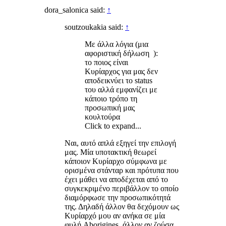
dora_salonica said:
↑
soutzoukakia said:
↑
Με άλλα λόγια (μια
αφοριστική δήλωση ):
το ποιος είναι
Κυρίαρχος για μας δεν
αποδεικνύει το status
του αλλά εμφανίζει με
κάποιο τρόπο τη
προσωπική μας
κουλτούρα
Click to expand...
Ναι, αυτό απλά εξηγεί την επιλογή
μας. Μία υποτακτική θεωρεί
κάποιον Κυρίαρχο σύμφωνα με
ορισμένα στάνταρ και πρότυπα που
έχει μάθει να αποδέχεται από το
συγκεκριμένο περιβάλλον το οποίο
διαμόρφωσε την προσωπικότητά
της. Δηλαδή άλλον θα δεχόμουν ως
Κυρίαρχό μου αν ανήκα σε μία
φυλή Aborigines, άλλον αν ζούσα