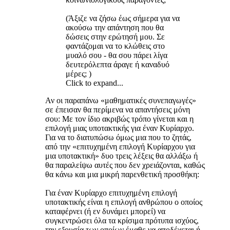
(Άξιζε να ζήσω έως σήμερα για να
ακούσω την απάντηση που θα
δώσεις στην ερώτησή μου. Σε
φαντάζομαι να το κλώθεις στο
μυαλό σου - θα σου πάρει λίγα
δευτερόλεπτα άραγε ή καναδυό
μέρες; )
Click to expand...
Αν οι παραπάνω «μαθηματικές συνεπαγωγές»
σε έπεισαν θα περίμενα να απαντήσεις μόνη
σου: Με τον ίδιο ακριβώς τρόπο γίνεται και η
επιλογή μιας υποτακτικής για έναν Κυρίαρχο.
Για να το διατυπώσω όμως μια που το ζητάς,
από την «επιτυχημένη επιλογή Κυρίαρχου για
μια υποτακτική» δυο τρεις λέξεις θα αλλάξω ή
θα παραλείψω αυτές που δεν χρειάζονται, καθώς
θα κάνω και μια μικρή παρενθετική προσθήκη:
Για έναν Κυρίαρχο επιτυχημένη επιλογή
υποτακτικής είναι η επιλογή ανθρώπου ο οποίος
καταφέρνει (ή εν δυνάμει μπορεί) να
συγκεντρώσει όλα τα κρίσιμα πρότυπα ισχύος,
την εξουσία των οποίων έμαθε να αποδέχεται ή