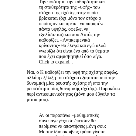
Την ποιότητα, την καθαρότητα και
τη σταθερότητα της «υφής» του
στόχου της σχέσης στην οποία
βρίσκεται (όχι μόνο τον στόχο ο
οποίος αν και πρέπει να παραμένει
πάντα υψηλός, οφείλει να
εξελίσσεται) και που Αυτός την
καθορίζει. «Αντικειμενικά
κρίνοντας» θα έλεγα και εγώ αλλά
γνωρίζω ότι είναι ένα από τα θέματα
που έχει αμφισβητηθεί όσο λίγα.
Click to expand...
Ναι, ο Κ καθορίζει την υφή της σχέσης σαφώς,
αλλά η εξέλιξη του στόχου εξαρτάται από την
δυναμική μίας ρευστής σχέσης (ή από την
ρευστότητα μίας δυναμικής σχέσης). Παρακάτω
περί αντικειμενικότητας (μόνη μου έβγαλα τα
μάτια μου).
Αν οι παραπάνω «μαθηματικές
συνεπαγωγές» σε έπεισαν θα
περίμενα να απαντήσεις μόνη σου:
Με τον ίδιο ακριβώς τρόπο γίνεται