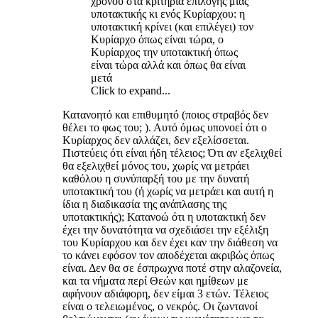
χρόνου στα κριτήρια επιλογής μιας
υποτακτικής κι ενός Κυρίαρχου: η
υποτακτική κρίνει (και επιλέγει) τον
Κυρίαρχο όπως είναι τώρα, ο
Κυρίαρχος την υποτακτική όπως
είναι τώρα αλλά και όπως θα είναι
μετά
Click to expand...
Κατανοητό και επιθυμητό (ποιος στραβός δεν
θέλει το φως του; ). Αυτό όμως υπονοεί ότι ο
Κυρίαρχος δεν αλλάζει, δεν εξελίσσεται.
Πιστεύεις ότι είναι ήδη τέλειος; Ότι αν εξελιχθεί
θα εξελιχθεί μόνος του, χωρίς να μετράει
καθόλου η συνύπαρξή του με την δυνατή
υποτακτική του (ή χωρίς να μετράει και αυτή η
ίδια η διαδικασία της ανάπλασης της
υποτακτικής); Κατανοώ ότι η υποτακτική δεν
έχει την δυνατότητα να σχεδιάσει την εξέλιξη
του Κυρίαρχου και δεν έχει καν την διάθεση να
το κάνει εφόσον τον αποδέχεται ακριβώς όπως
είναι. Δεν θα σε έσπρωχνα ποτέ στην αλαζονεία,
και τα νήματα περί Θεών και ημίθεων με
αφήνουν αδιάφορη, δεν είμαι 3 ετών. Τέλειος
είναι ο τελειωμένος, ο νεκρός. Οι ζωντανοί