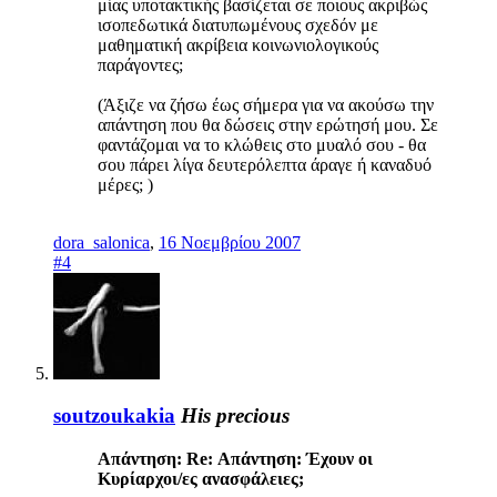
μίας υποτακτικής βασίζεται σε ποιους ακριβώς
ισοπεδωτικά διατυπωμένους σχεδόν με
μαθηματική ακρίβεια κοινωνιολογικούς
παράγοντες;
(Άξιζε να ζήσω έως σήμερα για να ακούσω την
απάντηση που θα δώσεις στην ερώτησή μου. Σε
φαντάζομαι να το κλώθεις στο μυαλό σου - θα
σου πάρει λίγα δευτερόλεπτα άραγε ή καναδυό
μέρες; )
dora_salonica
,
16 Νοεμβρίου 2007
#4
soutzoukakia
His precious
Απάντηση: Re: Απάντηση: Έχουν οι
Κυρίαρχοι/ες ανασφάλειες;