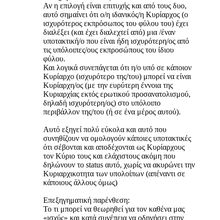
Αν η επιλογή είναι επιτυχής και από τους δυο,
αυτό σημαίνει ότι ο/η ιδανικός/η Κυρίαρχος (ο
ισχυρότερος εκπρόσωπος του φύλου του) έχει
διαλέξει (και έχει διαλεχτεί από) μια /έναν
υποτακτική/ο που είναι ήδη ισχυρότερη/ος από
τις υπόλοιπες/ους εκπροσώπους του ίδιου
φύλου.
Και λογικά συνεπάγεται ότι η/ο υπό σε κάποιον
Κυρίαρχο (ισχυρότερο της/του) μπορεί να είναι
Κυρίαρχη/ος (με την ευρύτερη έννοια της
Κυριαρχίας εκτός ερωτικού προσανατολισμού,
δηλαδή ισχυρότερη/ος) στο υπόλοιπο
περιβάλλον της/του (ή σε ένα μέρος αυτού).
Αυτό εξηγεί πολύ εύκολα και αυτό που
συνηθίζουν να ομολογούν κάποιες υποτακτικές
ότι σέβονται και αποδέχονται ως Κυρίαρχους
τον Κύριο τους και ελάχιστους ακόμη που
δηλώνουν το status αυτό, χωρίς να ακυρώνει την
Κυριαρχικοτητα των υπολοίπων (απέναντι σε
κάποιους άλλους όμως)
Επεξηγηματική παρένθεση:
Το τι μπορεί να θεωρηθεί για τον καθένα μας
«ισχύς» και κατά συνέπεια να οδηγήσει στην