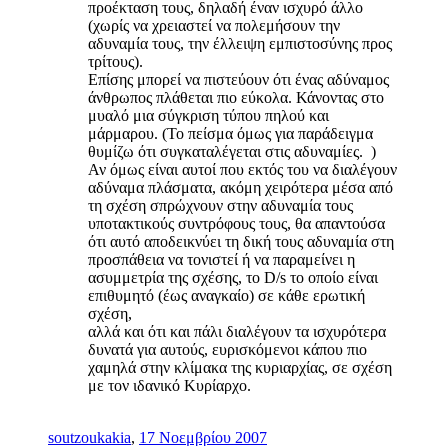
προέκταση τους, δηλαδή έναν ισχυρό άλλο
(χωρίς να χρειαστεί να πολεμήσουν την
αδυναμία τους, την έλλειψη εμπιστοσύνης προς
τρίτους).
Επίσης μπορεί να πιστεύουν ότι ένας αδύναμος
άνθρωπος πλάθεται πιο εύκολα. Κάνοντας στο
μυαλό μια σύγκριση τύπου πηλού και
μάρμαρου. (Το πείσμα όμως για παράδειγμα
θυμίζω ότι συγκαταλέγεται στις αδυναμίες. )
Αν όμως είναι αυτοί που εκτός του να διαλέγουν
αδύναμα πλάσματα, ακόμη χειρότερα μέσα από
τη σχέση σπρώχνουν στην αδυναμία τους
υποτακτικούς συντρόφους τους, θα απαντούσα
ότι αυτό αποδεικνύει τη δική τους αδυναμία στη
προσπάθεια να τονιστεί ή να παραμείνει η
ασυμμετρία της σχέσης, το D/s το οποίο είναι
επιθυμητό (έως αναγκαίο) σε κάθε ερωτική
σχέση,
αλλά και ότι και πάλι διαλέγουν τα ισχυρότερα
δυνατά για αυτούς, ευρισκόμενοι κάπου πιο
χαμηλά στην κλίμακα της κυριαρχίας, σε σχέση
με τον ιδανικό Κυρίαρχο.
soutzoukakia
,
17 Νοεμβρίου 2007