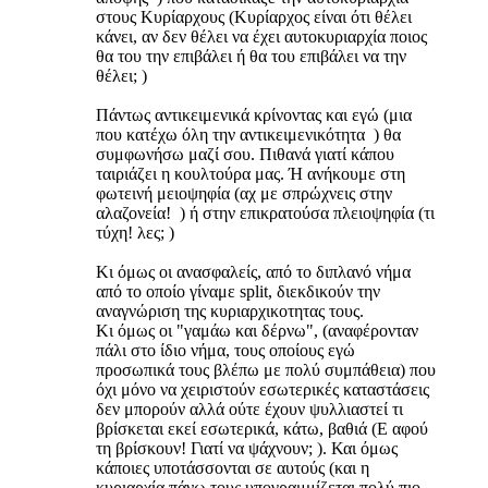
στους Κυρίαρχους (Κυρίαρχος είναι ότι θέλει
κάνει, αν δεν θέλει να έχει αυτοκυριαρχία ποιος
θα του την επιβάλει ή θα του επιβάλει να την
θέλει; )
Πάντως αντικειμενικά κρίνοντας και εγώ (μια
που κατέχω όλη την αντικειμενικότητα ) θα
συμφωνήσω μαζί σου. Πιθανά γιατί κάπου
ταιριάζει η κουλτούρα μας. Ή ανήκουμε στη
φωτεινή μειοψηφία (αχ με σπρώχνεις στην
αλαζονεία! ) ή στην επικρατούσα πλειοψηφία (τι
τύχη! λες; )
Κι όμως οι ανασφαλείς, από το διπλανό νήμα
από το οποίο γίναμε split, διεκδικούν την
αναγνώριση της κυριαρχικοτητας τους.
Κι όμως οι "γαμάω και δέρνω", (αναφέρονταν
πάλι στο ίδιο νήμα, τους οποίους εγώ
προσωπικά τους βλέπω με πολύ συμπάθεια) που
όχι μόνο να χειριστούν εσωτερικές καταστάσεις
δεν μπορούν αλλά ούτε έχουν ψυλλιαστεί τι
βρίσκεται εκεί εσωτερικά, κάτω, βαθιά (Ε αφού
τη βρίσκουν! Γιατί να ψάχνουν; ). Και όμως
κάποιες υποτάσσονται σε αυτούς (και η
κυριαρχία πάνω τους υπογραμμίζεται πολύ πιο