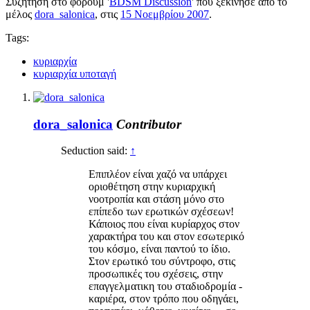
Συζήτηση στο φόρουμ '
BDSM Discussion
' που ξεκίνησε από το
μέλος
dora_salonica
, στις
15 Νοεμβρίου 2007
.
Tags:
κυριαρχία
κυριαρχία υποταγή
dora_salonica
Contributor
Seduction said:
↑
Επιπλέον είναι χαζό να υπάρχει
οριοθέτηση στην κυριαρχική
νοοτροπία και στάση μόνο στο
επίπεδο των ερωτικών σχέσεων!
Κάποιος που είναι κυρίαρχος στον
χαρακτήρα του και στον εσωτερικό
του κόσμο, είναι παντού το ίδιο.
Στον ερωτικό του σύντροφο, στις
προσωπικές του σχέσεις, στην
επαγγελματικη του σταδιοδρομία -
καριέρα, στον τρόπο που οδηγάει,