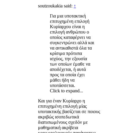
soutzoukakia said:
↑
Για μια υποτακτική
επιτυχημένη επιλογή
Κυρίαρχου είναι η
επιλογή ανθρώπου ο
οποίος καταφέρνει να
συγκεντρώνει αλλά και
να αντικαθιστά όλα τα
κρίσιμα πρότυπα
ισχύος, την εξουσία
των οποίων έμαθε να
αποδέχεται, ή αυτά
προς τα οποία έχει
μάθει ήδη να
υποτάσσεται.
Click to expand...
Και για έναν Κυρίαρχο η
επιτυχημένη επιλογή μίας
υποτακτικής βασίζεται σε ποιους
ακριβώς ισοπεδωτικά
διατυπωμένους σχεδόν με
μαθηματική ακρίβεια
κοινωνιολογικούς παράγοντες;