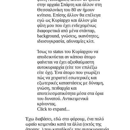
στην αρχαία Σπάρτη και άλλον στη
Θεσσαλονίκη του 80 αν ήμουν
κνίτισα. Επίσης άλλον θα επέλεγα
εγώ ως Κυρίαρχο και άλλον μία
φίλη μου που έχει ενδεχομένως
διαφορετικά από μένα στάνταρ,
background, γνώσεις, ικανότητες,
ιδιοσυγκρασία, αδυναμίες κλπ.
Ίσως το status του Κυρίαρχου να
αποδεικνύεται αν κάποιο άτομο
φαίνεται να έχει αξιοθαύμαστη
αυτοκυριαρχία (είτε τον επιλέξω
είτε όχι). Ένα άτομο που γνωρίζει
πώς να χειριστεί εσωτερικές και
εξωτερικές καταστάσεις με δύναμη,
γνώση, πειθαρχία και
αποτελεσματικότητα μέσα στα όρια
του δυνατού. Αντικειμενικά
κρίνοντας.
Click to expand...
Έχω διαβάσει, εδώ στο φόρουμ, ένα πολύ
ωραίο κειμενάκι κατά τα άλλα (εκτός της
άποψης ) που καταδίκαζε την αυτοκυριαρχία