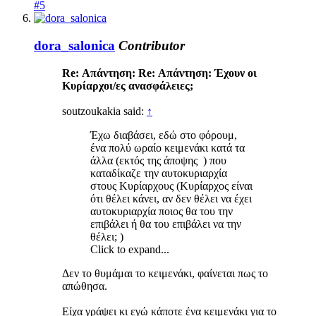
#5
dora_salonica
Contributor
Re: Απάντηση: Re: Απάντηση: Έχουν οι
Κυρίαρχοι/ες ανασφάλειες;
soutzoukakia said:
↑
Έχω διαβάσει, εδώ στο φόρουμ,
ένα πολύ ωραίο κειμενάκι κατά τα
άλλα (εκτός της άποψης ) που
καταδίκαζε την αυτοκυριαρχία
στους Κυρίαρχους (Κυρίαρχος είναι
ότι θέλει κάνει, αν δεν θέλει να έχει
αυτοκυριαρχία ποιος θα του την
επιβάλει ή θα του επιβάλει να την
θέλει; )
Click to expand...
Δεν το θυμάμαι το κειμενάκι, φαίνεται πως το
απώθησα.
Είχα γράψει κι εγώ κάποτε ένα κειμενάκι για το