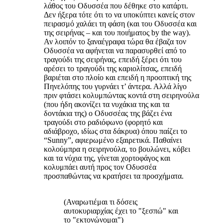
λάθος του Οδυσσέα που δέθηκε στο κατάρτι.
Δεν ήξερα τότε ότι το να υποκύπτει κανείς στον
πειρασμό χαλάει τη φάση (και του Οδυσσέα και
της σειρήνας – και του ποιήματος by the way).
Αν λοιπόν το ξαναέγραφα τώρα θα έβαζα τον
Οδυσσέα να αφήνεται να παρασυρθεί από το
τραγούδι της σειρήνας, επειδή ξέρει ότι του
αρέσει το τραγούδι της καριολίτσας, επειδή
βαριέται στο πλοίο και επειδή η προοπτική της
Πηνελόπης του γυρνάει τ’ άντερα. Αλλά λίγο
πριν φτάσει κολυμπώντας κοντά στη σειρηνούλα
(που ήδη ακονίζει τα νυχάκια της και τα
δοντάκια της) ο Οδυσσέας της βάζει ένα
τραγούδι στο ραδιόφωνο (φορητό και
αδιάβροχο, ιδίως στα δάκρυα) όπου παίζει το
“Sunny”, αφιερωμένο εξαιρετικά. Παθαίνει
κολούμπρα η σειρηνούλα, το βουλώνει, κόβει
και τα νύχια της, γίνεται χορτοφάγος και
κολυμπάει αυτή προς τον Οδυσσέα
προσπαθώντας να κρατήσει τα προσχήματα.
(Αναρωτιέμαι τι δόσεις
αυτοκυριαρχίας έχει το "ξεσπώ" και
το "εκτονώνομαι")