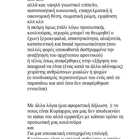
αλλά και: υψηλό γνωστικό επίπεδο,
ικανοποιητική κοινωνική, επαγγελματική ή
οικονομική θέση, σωματική ρώμη, εμφάνιση
κλπ κλπ
ή ακόμη όμως (πάλι λόγω προσωπικής
κουλτούρας, ισχυρός μπορεί να θεωρηθεί ο
έχων) ξεροκεφαλιά, απαιτητικότητα, αλαζονεία,
καταπιεστική και brutal προσωπικότητα (που
πολλές φορές υποκαθιστά
διεστραμμένα
την
αναζήτηση του αρχέτυπου αρσενικού)
ή τέλος όπως αναφέρθηκες στην εξήγηση του
isnogood να είναι (ένας κατά τα άλλα αδύναμος)
χειρίστης ανθρώπινων μυαλών ή ψυχών
(ο συνδυασμός περισσοτέρων του ενός από τα
παραπάνω και από όσα δεν αναφέρθηκαν
εννοείται)
Με άλλα λόγια (μια αφοριστική δήλωση ): το
ποιος είναι Κυρίαρχος για μας δεν αποδεικνύει
το status του αλλά εμφανίζει με κάποιο τρόπο τη
προσωπική μας κουλτούρα
και
Για μια υποτακτική επιτυχημένη επιλογή
Κυρίαρχου είναι η επιλογή ανθρώπου ο οποίος