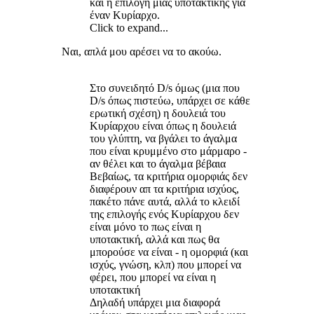
και η επιλογή μιας υποτακτικής για
έναν Κυρίαρχο.
Click to expand...
Ναι, απλά μου αρέσει να το ακούω.
Στο συνειδητό D/s όμως (μια που
D/s όπως πιστεύω, υπάρχει σε κάθε
ερωτική σχέση) η δουλειά του
Κυρίαρχου είναι όπως η δουλειά
του γλύπτη, να βγάλει το άγαλμα
που είναι κρυμμένο στο μάρμαρο -
αν θέλει και το άγαλμα βέβαια
Βεβαίως, τα κριτήρια ομορφιάς δεν
διαφέρουν απ τα κριτήρια ισχύος,
πακέτο πάνε αυτά, αλλά το κλειδί
της επιλογής ενός Κυρίαρχου δεν
είναι μόνο το πως είναι η
υποτακτική, αλλά και πως θα
μπορούσε να είναι - η ομορφιά (και
ισχύς, γνώση, κλπ) που μπορεί να
φέρει, που μπορεί να είναι η
υποτακτική
Δηλαδή υπάρχει μια διαφορά