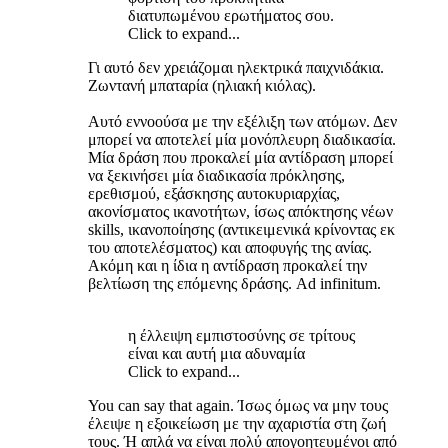
διατυπωμένου ερωτήματος σου.
Click to expand...
Γι αυτό δεν χρειάζομαι ηλεκτρικά παιχνιδάκια.
Ζωντανή μπαταρία (ηλιακή κιόλας).
Αυτό εννοούσα με την εξέλιξη των ατόμων. Δεν
μπορεί να αποτελεί μία μονόπλευρη διαδικασία.
Μία δράση που προκαλεί μία αντίδραση μπορεί
να ξεκινήσει μία διαδικασία πρόκλησης,
ερεθισμού, εξάσκησης αυτοκυριαρχίας,
ακονίσματος ικανοτήτων, ίσως απόκτησης νέων
skills, ικανοποίησης (αντικειμενικά κρίνοντας εκ
του αποτελέσματος) και αποφυγής της ανίας.
Ακόμη και η ίδια η αντίδραση προκαλεί την
βελτίωση της επόμενης δράσης. Ad infinitum.
η έλλειψη εμπιστοσύνης σε τρίτους
είναι και αυτή μια αδυναμία
Click to expand...
You can say that again. Ίσως όμως να μην τους
έλειψε η εξοικείωση με την αχαριστία στη ζωή
τους. Ή απλά να είναι πολύ απογοητευμένοι από