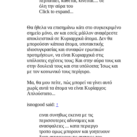
περπατάει, κάθεται, κινείται.... σε
όλη την αύρα του
Click to expand...
Θα ήθελα να επισημάνω κάτι στο συγκεκριμένο
σημείο μόνο, αν και εσείς μάλλον αναφέρεστε
αποκλειστικά σε Κυριαρχικά άτομα. Δεν θα
μπορούσαν κάποια άτομα, υποτακτικής
ιδιοσυγκρασίας και συναφών ερωτικών
προτιμήσεων, να είναι Κυριαρχικά στις
υπόλοιπες σχέσεις τους; Και στην αύρα τους και
στην δουλειά τους και στα υπόλοιπα; Ίσως και
με τον κοινωνικό τους περίγυρο.
Μα, θα μου πείτε, πώς μπορεί να γίνει αυτό
χωρίς αυτά τα άτομα να είναι Κυρίαρχοι;
Απλούστατο...
isnogood said:
↑
ειναι συνηθως εκεινα με τις
περισσοτερες αδυναμιες και
ανασφαλειες ... κατα περιεργο
τροπο ομως μπορουν και γοητευουν
διοτι ανιχνευουν τις αναγκες του