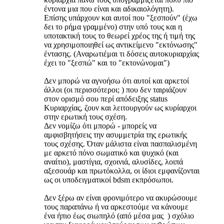
έντονα μια που είναι και αδικαιολόγητη).
Επίσης υπάρχουν και αυτοί που "ξεσπούν" (έχω
δει το ρήμα γραμμένο) στην υπό τους και η
υποτακτική τους το θεωρεί χρέος της ή τιμή της
να χρησιμοποιηθεί ως αντικείμενο "εκτόνωσης"
έντασης. (Αναρωτιέμαι τι δόσεις αυτοκυριαρχίας
έχει το "ξεσπώ" και το "εκτονώνομαι")
Δεν μπορώ να αγνοήσω ότι αυτοί και αρκετοί
άλλοι (οι περισσότεροι; ) που δεν ταιριάζουν
στον ορισμό σου περί απόδειξης status
Κυριαρχίας, ζουν και λειτουργούν ως κυρίαρχοι
στην ερωτική τους σχέση.
Δεν νομίζω ότι μπορώ - μπορείς να
αμφισβητήσεις την ασυμμετρία της ερωτικής
τους σχέσης. Όταν μάλιστα είναι πασπαλισμένη
με αρκετό πόνο σωματικό και ψυχικό (και
αναίτιο), μαστίγια, σχοινιά, αλυσίδες, λοιπά
αξεσουάρ και πρωτόκολλα, οι ίδιοι εμφανίζονται
ως οι υποδειγματικοί bdsm εκπρόσωποι.
Δεν ξέρω αν είναι φρονιμότερο να ακυρώσουμε
τους παραπάνω ή να αρκεστούμε να κάνουμε
ένα ήπιο έως σιωπηλό (από μέσα μας ) σχόλιο