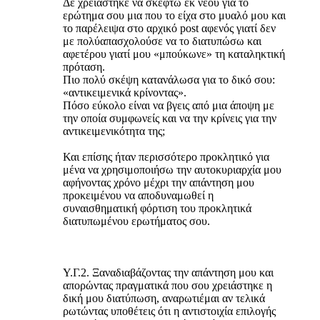
Δε χρειάστηκε να σκεφτώ εκ νέου για το
ερώτημα σου μια που το είχα στο μυαλό μου και
το παρέλειψα στο αρχικό post αφενός γιατί δεν
με πολύαπασχολούσε να το διατυπώσω και
αφετέρου γιατί μου «μπούκωνε» τη καταληκτική
πρόταση.
Πιο πολύ σκέψη κατανάλωσα για το δικό σου:
«αντικειμενικά κρίνοντας».
Πόσο εύκολο είναι να βγεις από μια άποψη με
την οποία συμφωνείς και να την κρίνεις για την
αντικειμενικότητα της;
Και επίσης ήταν περισσότερο προκλητικό για
μένα να χρησιμοποιήσω την αυτοκυριαρχία μου
αφήνοντας χρόνο μέχρι την απάντηση μου
προκειμένου να αποδυναμωθεί η
συναισθηματική φόρτιση του προκλητικά
διατυπωμένου ερωτήματος σου.
Υ.Γ.2. Ξαναδιαβάζοντας την απάντηση μου και
απορώντας πραγματικά που σου χρειάστηκε η
δική μου διατύπωση, αναρωτιέμαι αν τελικά
ρωτώντας υποθέτεις ότι η αντιστοιχία επιλογής