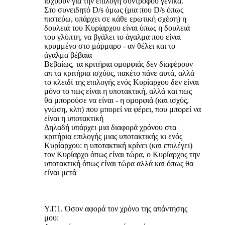
ισχύουν για την επιλογή συντρόφου γενικά.
Στο συνειδητό D/s όμως (μια που D/s όπως
πιστεύω, υπάρχει σε κάθε ερωτική σχέση) η
δουλειά του Κυρίαρχου είναι όπως η δουλειά
του γλύπτη, να βγάλει το άγαλμα που είναι
κρυμμένο στο μάρμαρο - αν θέλει και το
άγαλμα βέβαια
Βεβαίως, τα κριτήρια ομορφιάς δεν διαφέρουν
απ τα κριτήρια ισχύος, πακέτο πάνε αυτά, αλλά
το κλειδί της επιλογής ενός Κυρίαρχου δεν είναι
μόνο το πως είναι η υποτακτική, αλλά και πως
θα μπορούσε να είναι - η ομορφιά (και ισχύς,
γνώση, κλπ) που μπορεί να φέρει, που μπορεί να
είναι η υποτακτική
Δηλαδή υπάρχει μια διαφορά χρόνου στα
κριτήρια επιλογής μιας υποτακτικής κι ενός
Κυρίαρχου: η υποτακτική κρίνει (και επιλέγει)
τον Κυρίαρχο όπως είναι τώρα, ο Κυρίαρχος την
υποτακτική όπως είναι τώρα αλλά και όπως θα
είναι μετά
Υ.Γ.1. Όσον αφορά τον χρόνο της απάντησης
μου: