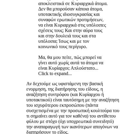
αποκλειστικά σε Κυριαρχικά άτομα.
Δεν θα μπορούσαν κάποια άτομα,
υποτακτικής ιδιοσυγκρασίας και
συναφών ερωτικών προτιμήσεων,
να είναι Κυριαρχικά στις υπόλοιπες
σχέσεις τους; Και στην αύρα τους
και στην δουλειά τους και στα
υπόλοιπα; Ίσως και με τον
κοινωνικό τους περίγυρο.
Μα, θα μου πείτε, πώς μπορεί να
γίνει αυτό χωρίς αυτά τα άτομα να
είναι Κυρίαρχοι; Απλούστατο...
Click to expand...
Αν δεχτούμε ως υφιστάμενη την βασική
ενορμηση, της διατήρησης του είδους, η
αναζήτηση συντρόφου (και Κυρίαρχου ή
υποτακτικού) είναι ταυτόσημη με την αναζήτηση
του ισχυρότερου εκπροσώπου (πάντα
συσχετισμένα με την προσωπική κουλτούρα του
τι σημαίνει αυτό για τον καθένα) του αντίθετου
φύλου με στόχο (όχι υποχρεωτικά συνειδητό)
την αναπαραγωγή των ικανότερων απογόνων να
διατηρήσουν το είδος.