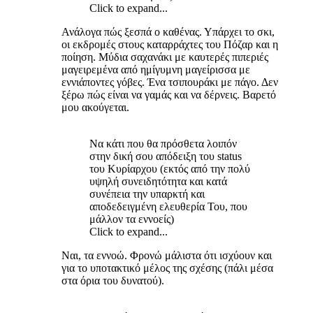
Click to expand...
Ανάλογα πώς ξεσπά ο καθένας. Υπάρχει το σκι,
οι εκδρομές στους καταρράχτες του Πόζαρ και η
ποίηση. Μύδια σαχανάκι με καυτερές πιπεριές
μαγειρεμένα από ημίγυμνη μαγείρισσα με
εννιάποντες γόβες. Ένα τσιπουράκι με πάγο. Δεν
ξέρω πώς είναι να γαμάς και να δέρνεις. Βαρετό
μου ακούγεται.
Να κάτι που θα πρόσθετα λοιπόν
στην δική σου απόδειξη του status
του Κυρίαρχου (εκτός από την πολύ
υψηλή συνειδητότητα και κατά
συνέπεια την υπαρκτή και
αποδεδειγμένη ελευθερία Του, που
μάλλον τα εννοείς)
Click to expand...
Ναι, τα εννοώ. Φρονώ μάλιστα ότι ισχύουν και
για το υποτακτικό μέλος της σχέσης (πάλι μέσα
στα όρια του δυνατού).