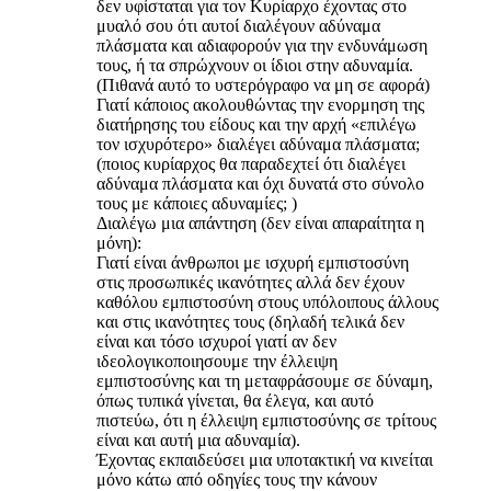
δεν υφίσταται για τον Κυρίαρχο έχοντας στο
μυαλό σου ότι αυτοί διαλέγουν αδύναμα
πλάσματα και αδιαφορούν για την ενδυνάμωση
τους, ή τα σπρώχνουν οι ίδιοι στην αδυναμία.
(Πιθανά αυτό το υστερόγραφο να μη σε αφορά)
Γιατί κάποιος ακολουθώντας την ενορμηση της
διατήρησης του είδους και την αρχή «επιλέγω
τον ισχυρότερο» διαλέγει αδύναμα πλάσματα;
(ποιος κυρίαρχος θα παραδεχτεί ότι διαλέγει
αδύναμα πλάσματα και όχι δυνατά στο σύνολο
τους με κάποιες αδυναμίες; )
Διαλέγω μια απάντηση (δεν είναι απαραίτητα η
μόνη):
Γιατί είναι άνθρωποι με ισχυρή εμπιστοσύνη
στις προσωπικές ικανότητες αλλά δεν έχουν
καθόλου εμπιστοσύνη στους υπόλοιπους άλλους
και στις ικανότητες τους (δηλαδή τελικά δεν
είναι και τόσο ισχυροί γιατί αν δεν
ιδεολογικοποιησουμε την έλλειψη
εμπιστοσύνης και τη μεταφράσουμε σε δύναμη,
όπως τυπικά γίνεται, θα έλεγα, και αυτό
πιστεύω, ότι η έλλειψη εμπιστοσύνης σε τρίτους
είναι και αυτή μια αδυναμία).
Έχοντας εκπαιδεύσει μια υποτακτική να κινείται
μόνο κάτω από οδηγίες τους την κάνουν