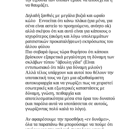
να θαυμάζει.
Δηλαδή ξανθιές με μεγάλα βυζιά και ωραίο
κώλο Εννοείται ότι κάνω πλάκα (για μένα, για
σένα είναι αστείο το προηγούμενο, ανόητο ok)
αλλά σκέψου ότι και αυτό είναι για κάποιους ο
ισχυρότερος (ακόμη και λόγω υπολειμμάτων
ρατσιστικών προκαταλήψεων) εκπρόσωπος του
άλλου φύλου
Πιο σοβαρά όμως τώρα θυμήσου ότι κάποιοι
βρίσκουν εξαιρετικά μεγαλύτερη τη δύναμη των
σκλάβων τύπου "άβουλη γίδα" (Είναι
εντυπωσιακό ότι πάλι για δύναμη μιλούν)
Αλλά τέλος υπάρχουν και αυτοί που θέλουν την
υποτακτική τους να έχει μια αξιοθαύμαστη
αυτοκυριαρχία και να γνωρίζει πως να χειριστεί
εσωτερικές και εξωτερικές καταστάσεις με
δύναμη, γνώση, πειθαρχία και
αποτελεσματικότητα μέσα στα όρια του δυνατού
(και παρόλα αυτά να υποτάσσεται σε αυτούς,
γνωρίζοντας πολύ καλά το λόγο).
Αν αφαιρέσουμε την προσθήκη «εν δυνάμει»,
όλα τα παραπάνω θα μπορούσαμε να πούμε ότι