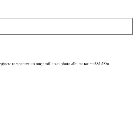
ργήσετε το προσωπικό σας profile και photo albums και πολλά άλλα.