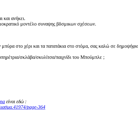
ι και ανήκει.
ημοκρατικό μοντέλο συναψης βδσμικων σχέσεων.
την μπύρα στο χέρι και τα πατατάκια στο στόμα, σας καλώ σε δημοψή
 υπηρέτρια/σκλάβα/σκυλίτσα/παιχνίδι του Μπούμπλε ;
na
είναι εδώ :
λιασμα.41974/page-364