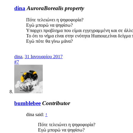
dina
AuroraBorealis property
Πότε τελειώνει η ψηφοφορία?
Εγώ μπορώ να ψηφίσω?
Υπαρχει προβλημα που είμαι εγγεγραμμένη και σε άλλ
Το ότι το νήμα είναι στην ενότητα Humour,είναι δείγμα
Εγώ πότε θα γίνω μάνα?
dina
,
31 Ιανουαρίου 2017
#7
bumblebee
Contributor
dina said:
↑
Πότε τελειώνει η ψηφοφορία?
Εγώ μπορώ να ψηφίσω?