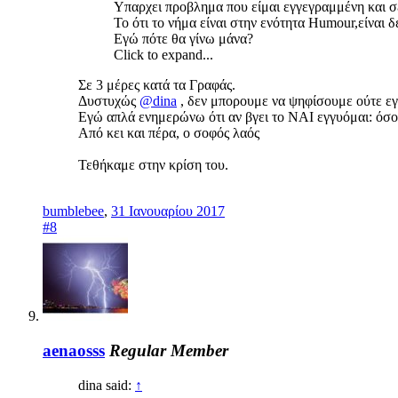
Υπαρχει προβλημα που είμαι εγγεγραμμένη και 
Το ότι το νήμα είναι στην ενότητα Humour,είναι 
Εγώ πότε θα γίνω μάνα?
Click to expand...
Σε 3 μέρες κατά τα Γραφάς.
Δυστυχώς
@dina
, δεν μπορουμε να ψηφίσουμε ούτε εγ
Εγώ απλά ενημερώνω ότι αν βγει το ΝΑΙ εγγυόμαι: όσοι
Από κει και πέρα, ο σοφός λαός
Τεθήκαμε στην κρίση του.
bumblebee
,
31 Ιανουαρίου 2017
#8
aenaosss
Regular Member
dina said:
↑