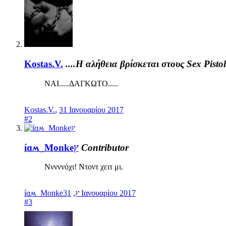
Kostas.V.
....Η αλήθεια βρίσκεται στους Sex Pistols
ΝΑΙ.....ΔΑΓΚΩΤΟ.....
Kostas.V.
,
31 Ιανουαρίου 2017
#2
íɑʍ_Monkeץ
Contributor
Νννννόχι! Ντοντ χειτ μι.
,
íɑʍ_Monkeץ
31 Ιανουαρίου 2017
#3