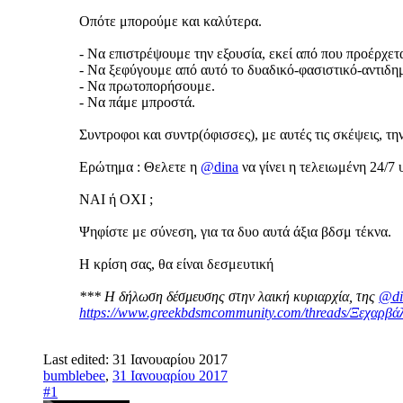
Οπότε μπορούμε και καλύτερα.
- Να επιστρέψουμε την εξουσία, εκεί από που προέρχετα
- Να ξεφύγουμε από αυτό το δυαδικό-φασιστικό-αντιδ
- Να πρωτοπορήσουμε.
- Να πάμε μπροστά.
Συντροφοι και συντρ(όφισσες), με αυτές τις σκέψεις, 
Ερώτημα : Θελετε η
@dina
να γίνει η τελειωμένη 24/7
ΝΑΙ ή ΟΧΙ ;
Ψηφίστε με σύνεση, για τα δυο αυτά άξια βδσμ τέκνα.
Η κρίση σας, θα είναι δεσμευτική
*** Η δήλωση δέσμευσης στην λαική κυριαρχία, της
@di
https://www.greekbdsmcommunity.com/threads/Ξεχαρβά
Last edited:
31 Ιανουαρίου 2017
bumblebee
,
31 Ιανουαρίου 2017
#1