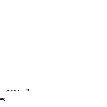
αι άξιο παλικάρι!!!!
σας....