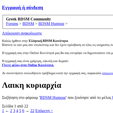
Εγγραφή ή σύνδεση
Greek BDSM Community
Forums
>
BDSM
>
BDSM Humour
>
Απόκρυψη ανακοίνωσης
Καλώς ήρθατε στην
Ελληνική BDSM Κοινότητα
.
Βλέπετε το site μας σαν επισκέπτης και δεν έχετε πρόσβαση σε όλες τις υπηρεσίες πο
Η εγγραφή σας στην Online Κοινότητά μας θα σας επιτρέψει να δημοσιεύσετε νέα 
Η εγγραφή σας είναι γρήγορη, εύκολη και δωρεάν.
Γίνετε μέλος στην Online Κοινότητα.
Αν συναντήσετε οποιοδήποτε πρόβλημα κατά την εγγραφή σας, παρακαλώ
επικοιν
Λαικη κυριαρχία
Συζήτηση στο φόρουμ '
BDSM Humour
' που ξεκίνησε από το μέλος
Σελίδα 1 από 22
1
←
2
3
4
5
6
→
22
Επόμενη >