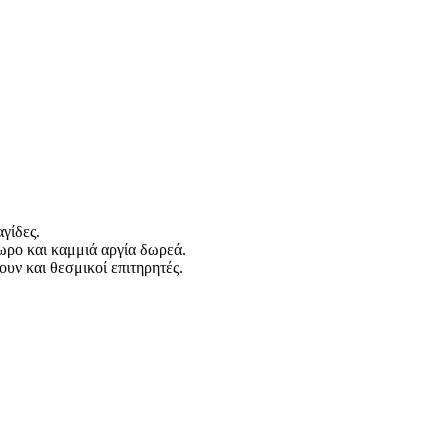
γίδες.
άωρο και καμμιά αργία δωρεά.
υν και θεσμικοί επιτηρητές.