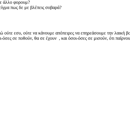
σε άλλο φορουμ?
δείγμα πως δε με βλέπεις σοβαρά?
ώ ούτε εσυ, ούτε να κάνουμε απόπειρες να επηρεάσουμε την λαική β
-όσες σε ποθούν, θα σε έχουν , και όσοι-όσες σε μισούν, ότι παίρνο