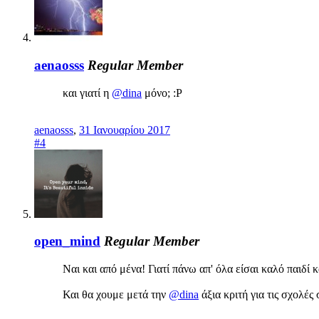
aenaosss
Regular Member
και γιατί η
@dina
μόνο; :Ρ
aenaosss
,
31 Ιανουαρίου 2017
#4
open_mind
Regular Member
Ναι και από μένα! Γιατί πάνω απ' όλα είσαι καλό παιδί κ
Και θα χουμε μετά την
@dina
άξια κριτή για τις σχολές 