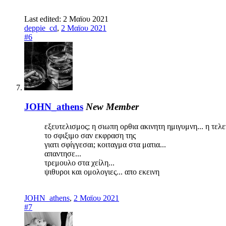
Last edited:
2 Μαϊου 2021
deppie_cd
,
2 Μαϊου 2021
#6
JOHN_athens
New Member
εξευτελισμος; η σιωπη ορθια ακινητη ημιγυμνη... η τελ
το σφιξιμο σαν εκφραση της
γιατι σφίγγεσαι; κοιταγμα στα ματια...
απαντησε...
τρεμουλο στα χείλη...
ψιθυροι και ομολογιες... απο εκεινη
JOHN_athens
,
2 Μαϊου 2021
#7