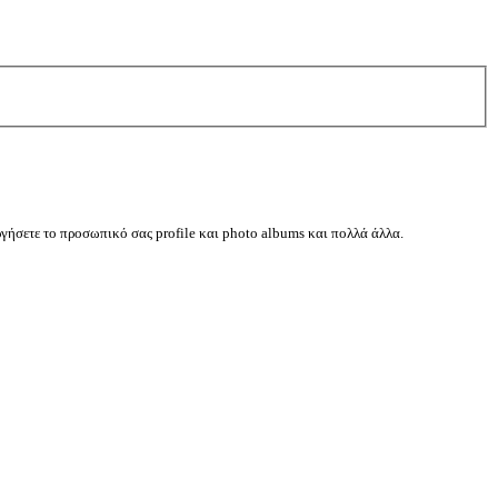
ργήσετε το προσωπικό σας profile και photo albums και πολλά άλλα.