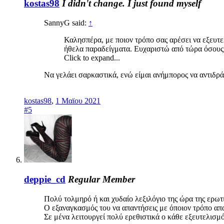
kostas98
I didn't change. I just found myself
SannyG said:
↑
Καλησπέρα, με ποιον τρόπο σας αρέσει να εξευτελ
ήθελα παραδείγματα. Ευχαριστώ από τώρα όσους
Click to expand...
Να γελάει σαρκαστικά, ενώ είμαι ανήμπορος να αντιδρά
kostas98
,
1 Μαϊου 2021
#5
deppie_cd
Regular Member
Πολύ τολμηρό ή και χυδαίο λεξιλόγιο της ώρα της ερωτ
Ο εξαναγκασμός του να απαντήσεις με όποιον τρόπο απαι
Σε μένα λειτουργεί πολύ ερεθιστικά ο κάθε εξευτελισμ