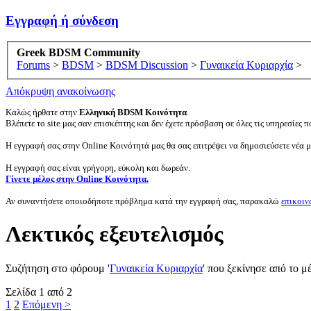
Εγγραφή ή σύνδεση
Greek BDSM Community
Forums
>
BDSM
>
BDSM Discussion
>
Γυναικεία Κυριαρχία
>
Απόκρυψη ανακοίνωσης
Καλώς ήρθατε στην
Ελληνική BDSM Κοινότητα
.
Βλέπετε το site μας σαν επισκέπτης και δεν έχετε πρόσβαση σε όλες τις υπηρεσίες πο
Η εγγραφή σας στην Online Κοινότητά μας θα σας επιτρέψει να δημοσιεύσετε νέα 
Η εγγραφή σας είναι γρήγορη, εύκολη και δωρεάν.
Γίνετε μέλος στην Online Κοινότητα.
Αν συναντήσετε οποιοδήποτε πρόβλημα κατά την εγγραφή σας, παρακαλώ
επικοιν
Λεκτικός εξευτελισμός
Συζήτηση στο φόρουμ '
Γυναικεία Κυριαρχία
' που ξεκίνησε από το 
Σελίδα 1 από 2
1
2
Επόμενη >