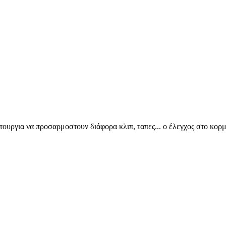
ετουργια να προσαρμοστουν διάφορα κλιπ, ταπες... ο έλεγχος στο κορμι