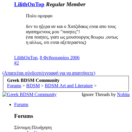
LilithOnTop
Regular Member
Πολυ ομορφο
δεν το ηξερα αν και ο Χατζιδακις ειναι απο τους
αγαπημενους μου "ποιητες"!
(ναι ποιητες, γιατι ως μουσουργος θεωρω ,ουτως
η αλλως, οτι ειναι αξεπεραστος)
LilithOnTop
,
8 Φεβρουαρίου 2006
#2
(Απαιτείται σύνδεση/εγγραφή για να απαντήσετε)
Greek BDSM Community
Forums
>
BDSM
>
BDSM Art and Literature
>
Ignore Threads by
Nobita
Forums
Forums
Σύντομη Πλοήγηση