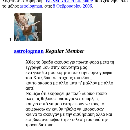
Συζήτηση στο φόρουμ '
BDSM Art and Literature
' που ξεκίνησε από
το μέλος
astrologman
, στις
8 Φεβρουαρίου 2006
.
astrologman
Regular Member
Χθες το βραδυ ακουσα για πρωτη φορα μετα τη
εγγραφη μου στην κοινοτητα μας
ενα γνωστο μου κομματι από την πορνογραφια
του Χατζιδακι σε στιχους του ιδιου,
και το ακουσα με άλλο ματι η’ μαλλον με άλλο
αυτι!
Νομιζω ότι εκφραζει με πολύ λυρικο τροπο
ολες τις θηλυκες υποταγμενες υπαρξεις
και για αυτό να μου επιτρεψουν να τους το
αφιερωσω αν και θα ηθελα να μπορουσαν
και να το ακουγαν με την αισθησιακη αλλα και
εφηβικα ανυποψιαστη εκτελεση του από την
τραγουδιστρια: