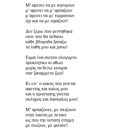
Μ’ αρεσει να με κηνυγουν
μ’ αρεσει να μ’ αρπαζουν
μ’αρεσει να με τυρρανουν
όχι και να με σφαζουν!
Δεν ξερω που γεννηθηκα
ουτε που θα πεθανω
κάθε βδομαδα ξαναζω
τα λαθη μου και χανω!
Ειμαι ένα σκιτσο ολογυμνο
προκλητικο κι αθωο
χωρις να θελω γινομαι
σαν ξαναμμενο ζωο!
Κι ειν΄ ο κακος που γινεται
αφεντης και καλος μου
και ο προστατης γινεται
σκληρος και δασκαλος μου!
Μ’ αρπαζουνε, με σκιζουνε
στην λασπη με πετανε
ως που την υστατη στιγμη
με σωζουν, με φιλανε!