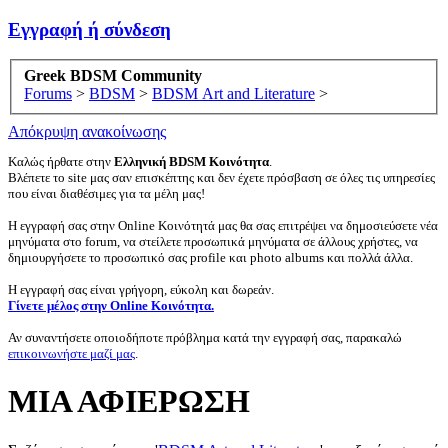
Εγγραφή ή σύνδεση
Greek BDSM Community
Forums
>
BDSM
>
BDSM Art and Literature
>
Απόκρυψη ανακοίνωσης
Καλώς ήρθατε στην
Ελληνική BDSM Κοινότητα
.
Βλέπετε το site μας σαν επισκέπτης και δεν έχετε πρόσβαση σε όλες τις υπηρεσίες
που είναι διαθέσιμες για τα μέλη μας!
Η εγγραφή σας στην Online Κοινότητά μας θα σας επιτρέψει να δημοσιεύσετε νέα
μηνύματα στο forum, να στείλετε προσωπικά μηνύματα σε άλλους χρήστες, να
δημιουργήσετε το προσωπικό σας profile και photo albums και πολλά άλλα.
Η εγγραφή σας είναι γρήγορη, εύκολη και δωρεάν.
Γίνετε μέλος στην Online Κοινότητα.
Αν συναντήσετε οποιοδήποτε πρόβλημα κατά την εγγραφή σας, παρακαλώ
επικοινωνήστε μαζί μας
.
ΜΙΑ ΑΦΙΕΡΩΣΗ