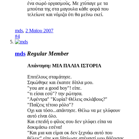
ένα σωρό οργασμούς. Με χτύπαγε με τα
μπούτια της στα μαγουλα κάθε φορά που
τελείωνε και νόμιζα ότι θα μείνω εκεί.
mds
,
2 Μαϊου 2007
#4
mds
Regular Member
Απάντηση: ΜΙΑ ΠΑΛΙΑ ΙΣΤΟΡΙΑ
Επιτέλους σταμάτησε.
Σηκώθηκε και έκατσε δίπλα μου.
"you are a good boy"! είπε.
"τι είσαι εσύ"? την ρώτησα.
"Αφέντρα" "Κυρία? Θέλεις σκλάβους?"
"Παίζεις τέτοιο ρόλο"?
Οχι και τόσο...απάντησε. Θέλω να με γλύφουν
αυτό είναι όλο.
Και επειδή ο φίλος σου δεν γλύφει είπα να
δοκιμάσω εσένα!
"Και μια και είμαι οκ δεν ξεχνάω αυτό που
θέλεις" είπε και ξάπλωσε απέναντί μου βάζοντας