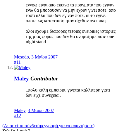
εννοω ειναι απο εκεινα τα πραγματα που εγιναν
ενω θα μπορουσαν να μην εχουν γινει ποτε, απο
τοσα αλλα που δεν εγιναν ποτε, αυτο εγινε.
οποτε ως κατασταση ηταν σχεδον ονειρικη.
ολοι εχουμε διαφορες τετοιες ονειρικες ιστοριες
της μιας φορας που δεν θα ονομαζαμε ποτε one
night stand...
Mesodo
,
3 Μαϊου 2007
#11
Maley
Contributor
..πολυ καλη εμπειρια..γινεται καλλιτερη γιατι
δεν ειχε συνεχεια..
Maley
,
3 Μαϊου 2007
#12
(Απαιτείται σύνδεση/εγγραφή για να απαντήσετε)
Σελίδα 1 από 2