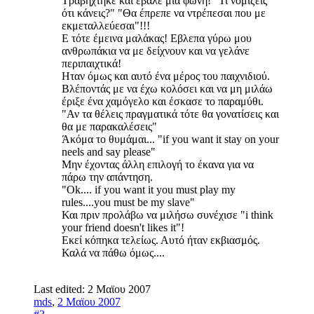
Τραβήχτηκε και έβαλε μια φωνή! "Τι νομίζεις
ότι κάνεις?" "Θα έπρεπε να ντρέπεσαι που με
εκμεταλλεύεσαι"!!!
Ε τότε έμεινα μαλάκας! Εβλεπα γύρω μου
ανθρωπάκια να με δείχνουν και να γελάνε
περιπαιχτικά!
Ηταν όμως και αυτό ένα μέρος του παιχνιδιού.
Βλέποντάς με να έχω κολόσει και να μη μιλάω
έριξε ένα χαμόγελο και έσκασε το παραμύθι.
"Αν τα θέλεις πραγματικά τότε θα γονατίσεις και
θα με παρακαλέσεις"
Άκόμα το θυμάμαι... "if you want it stay on your
neels and say please"
Μην έχοντας άλλη επιλογή το έκανα για να
πάρω την απάντηση.
"Ok.... if you want it you must play my
rules....you must be my slave"
Και πριν προλάβω να μιλήσω συνέχισε "i think
your friend doesn't likes it"!
Εκεί κόπηκα τελείως. Αυτό ήταν εκβιασμός.
Καλά να πάθω όμως....
Last edited:
2 Μαϊου 2007
mds
,
2 Μαϊου 2007