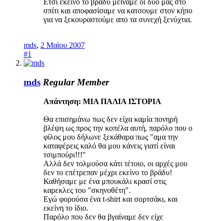
Ετσι εκείνο το βράδυ μείναμε οι δυό μας στο
σπίτι και αποφασίσαμε να κατσουμε στον κήπο
για να ξεκουραστούμε απο τα συνεχή ξενύχτια.
mds
,
2 Μαϊου 2007
#1
mds
Regular Member
Απάντηση: ΜΙΑ ΠΑΛΙΑ ΙΣΤΟΡΙΑ
Θα επισημάνω πως δεν είχα καμία πονηρή
βλέψη ως προς την κοπέλα αυτή, παρόλο που ο
φίλος μου δήλωνε ξεκάθαρα πως "αμα την
καταφέρεις καλό θα μου κάνεις γιατί είναι
τσιμπούρι!!!"
Αλλά δεν τολμούσα κάτι τέτοιο, οι αρχές μου
δεν το επέτρεπαν μέχρι εκείνο το βράδυ!
Καθήσαμε με ένα μπουκάλι κρασί στις
καρεκλες του "σκηνοθέτη".
Εγώ φορούσα ένα t-shirt και σορτσάκι, και
εκείνη το ίδιο.
Παρόλο που δεν θα βγαίναμε δεν είχε