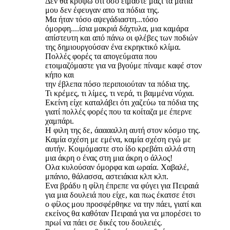
Δεν θα κρύψω ότι όσο είμαστε μαζί τα μάτια
μου δεν έφευγαν απο τα πόδια της.
Μα ήταν τόσο αψεγάδιαστη...τόσο
όμορφη....ίσια μακριά δάχτυλα, μια καμάρα
απίστευτη και από πάνω οι φλέβες των ποδιών
της δημιουργούσαν ένα εκρηκτικό κλίμα.
Πολλές φορές τα απογεύματα που
ετοιμαζόμαστε για να βγούμε πίναμε καφέ στον
κήπο και
την έβλεπα πόσο περιποιούταν τα πόδια της.
Τι κρέμες, τι λίμες, τι νερά, τι βαμμένα νύχια.
Εκείνη είχε καταλάβει ότι χαζεύω τα πόδια της
γιατί πολλές φορές που τα κοίταζα με έπερνε
χαμπάρι.
Η φιλη της δε, άααααλλη αυτή στον κόσμο της.
Καμία σχέση με εμένα, καμία σχέση εγώ με
αυτήν. Κοιμόμαστε στο ίδο κρεβάτι αλλά στη
μια άκρη ο ένας στη μια άκρη ο άλλος!
Ολα κυλούσαν όμορφα και ωραία. Χαβαλέ,
μπάνιο, θάλασσα, αστειάκια κλπ κλπ.
Ενα βράδυ η φίλη έπρεπε να φύγει για Πειραιά
για μια δουλειά που είχε, και πως έκατσε έτσι
ο φίλος μου προσφέρθηκε να την πάει, γιατί και
εκείνος θα καθόταν Πειραιά για να μπορέσει το
πρωί να πάει σε δικές του δουλειές.