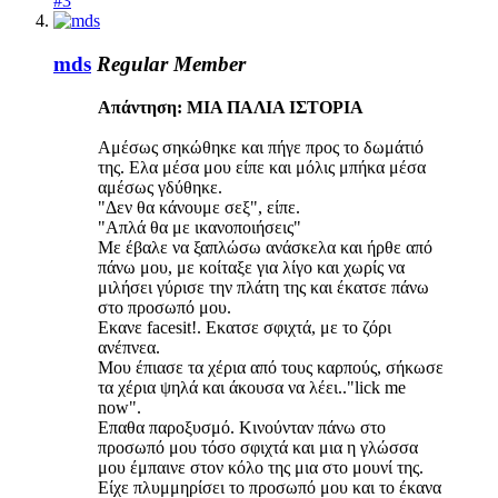
#3
mds
Regular Member
Απάντηση: ΜΙΑ ΠΑΛΙΑ ΙΣΤΟΡΙΑ
Αμέσως σηκώθηκε και πήγε προς το δωμάτιό
της. Ελα μέσα μου είπε και μόλις μπήκα μέσα
αμέσως γδύθηκε.
"Δεν θα κάνουμε σεξ", είπε.
"Απλά θα με ικανοποιήσεις"
Με έβαλε να ξαπλώσω ανάσκελα και ήρθε από
πάνω μου, με κοίταξε για λίγο και χωρίς να
μιλήσει γύρισε την πλάτη της και έκατσε πάνω
στο προσωπό μου.
Εκανε facesit!. Εκατσε σφιχτά, με το ζόρι
ανέπνεα.
Μου έπιασε τα χέρια από τους καρπούς, σήκωσε
τα χέρια ψηλά και άκουσα να λέει.."lick me
now".
Επαθα παροξυσμό. Κινούνταν πάνω στο
προσωπό μου τόσο σφιχτά και μια η γλώσσα
μου έμπαινε στον κόλο της μια στο μουνί της.
Είχε πλυμμηρίσει το προσωπό μου και το έκανα