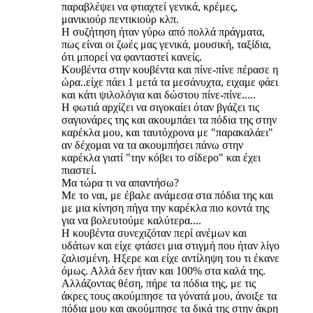
παραβλέψει να φτιαχτεί γενικά, κρέμες,
μανικιούρ πεντικιούρ κλπ.
Η συζήτηση ήταν γύρω από πολλά πράγματα,
πως είναι οι ζωές μας γενικά, μουσική, ταξίδια,
ότι μπορεί να φανταστεί κανείς.
Κουβέντα στην κουβέντα και πίνε-πίνε πέρασε η
ώρα..είχε πάει 1 μετά τα μεσάνυχτα, ειχαμε φάει
και κάτι ψιλολόγια και δώστου πίνε-πίνε.....
Η φωτιά αρχίζει να σιγοκαίει όταν βγάζει τις
σαγιονάρες της και ακουμπάει τα πόδια της στην
καρέκλα μου, και ταυτόχρονα με "παρακαλάει"
αν δέχομαι να τα ακουμπήσει πάνω στην
καρέκλα γιατί "την κόβει το σίδερο" και έχει
πιαστεί.
Μα τώρα τι να απαντήσω?
Με το ναι, με έβαλε ανάμεσα στα πόδια της και
με μια κίνηση πήγα την καρέκλα πιο κοντά της
για να βολευτούμε καλύτερα....
Η κουβέντα συνεχιζόταν περί ανέμων και
υδάτων και είχε φτάσει μια στιγμή που ήταν λίγο
ζαλισμένη. Ηξερε και είχε αντίληψη του τι έκανε
όμως. Αλλά δεν ήταν και 100% στα καλά της.
Αλλάζοντας θέση, πήρε τα πόδια της, με τις
άκρες τους ακούμπησε τα γόνατά μου, άνοιξε τα
πόδια μου και ακούμπησε τα δικά της στην άκρη