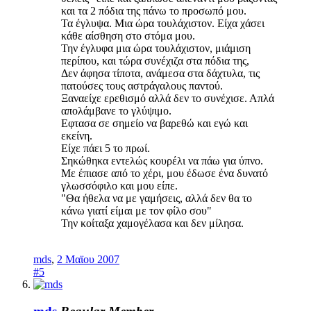
και τα 2 πόδια της πάνω το προσωπό μου.
Τα έγλυψα. Μια ώρα τουλάχιστον. Είχα χάσει
κάθε αίσθηση στο στόμα μου.
Την έγλυφα μια ώρα τουλάχιστον, μιάμιση
περίπου, και τώρα συνέχιζα στα πόδια της,
Δεν άφησα τίποτα, ανάμεσα στα δάχτυλα, τις
πατούσες τους αστράγαλους παντού.
Ξαναείχε ερεθισμό αλλά δεν το συνέχισε. Απλά
απολάμβανε το γλύψιμο.
Εφτασα σε σημείο να βαρεθώ και εγώ και
εκείνη.
Είχε πάει 5 το πρωί.
Σηκώθηκα εντελώς κουρέλι να πάω για ύπνο.
Με έπιασε από το χέρι, μου έδωσε ένα δυνατό
γλωσσόφιλο και μου είπε.
"Θα ήθελα να με γαμήσεις, αλλά δεν θα το
κάνω γιατί είμαι με τον φίλο σου"
Την κοίταξα χαμογέλασα και δεν μίλησα.
mds
,
2 Μαϊου 2007
#5