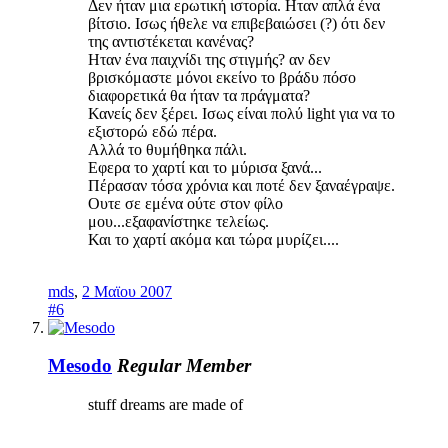
Δεν ήταν μια ερωτική ιστορία. Ηταν απλά ένα
βίτσιο. Ισως ήθελε να επιβεβαιώσει (?) ότι δεν
της αντιστέκεται κανένας?
Ηταν ένα παιχνίδι της στιγμής? αν δεν
βρισκόμαστε μόνοι εκείνο το βράδυ πόσο
διαφορετικά θα ήταν τα πράγματα?
Κανείς δεν ξέρει. Ισως είναι πολύ light για να το
εξιστορώ εδώ πέρα.
Αλλά το θυμήθηκα πάλι.
Εφερα το χαρτί και το μύρισα ξανά...
Πέρασαν τόσα χρόνια και ποτέ δεν ξαναέγραψε.
Ουτε σε εμένα ούτε στον φίλο
μου...εξαφανίστηκε τελείως.
Και το χαρτί ακόμα και τώρα μυρίζει....
mds
,
2 Μαϊου 2007
#6
Mesodo
Regular Member
stuff dreams are made of