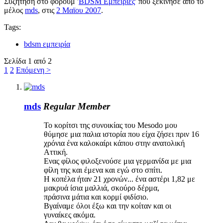
Συζήτηση στο φόρουμ '
BDSM Εμπειρίες
' που ξεκίνησε από το
μέλος
mds
, στις
2 Μαϊου 2007
.
Tags:
bdsm εμπειρία
Σελίδα 1 από 2
1
2
Επόμενη >
mds
Regular Member
Το κορίτσι της συνοικίας του Mesodo μου
θύμησε μια παλια ιστορία που είχα ζήσει πριν 16
χρόνια ένα καλοκαίρι κάπου στην ανατολική
Αττική.
Ενας φίλος φιλοξενούσε μια γερμανίδα με μια
φίλη της και έμενα και εγώ στο σπίτι.
Η κοπέλα ήταν 21 χρονών... ένα αστέρι 1,82 με
μακρυά ίσια μαλλιά, σκούρο δέρμα,
πράσινα μάτια και κορμί φιδίσιο.
Βγαίναμε όλοι έξω και την κοίταν και οι
γυναίκες ακόμα.