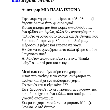
mds
Regular Member
Απάντηση: ΜΙΑ ΠΑΛΙΑ ΙΣΤΟΡΙΑ
Την επόμενη μέρα που είμαστε πάλι όλοι μαζί
έπρεπε όλα να ήταν φυσιολογικά.
Κοιταχτήκαμε μια δυο φορές ανταλλάσοντας
ένα ηλίθιο χαμόγελο, αλλά δεν αναφερθήκαμε
πάλι στο γεγονός αυτό ακόμα και σε στιγμές που
θα μπορούσαμε να μιλήσουμε οι δυό μας.
Πέρασαν 3 μέρες και έπρεπε να φύγει.
Ηθελα να το ξαναζήσω αυτό αλλά ήξερα ότι δεν
θα γινόταν ποτέ.
Απλά στον αποχαιρετισμό είπε ένα "thanks
baby" στο αυτί μου και έφυγε.
.......
Μετά από ένα μήνα πήρα ένα γράμμα.
Ηταν απο εκείνη! τι να γράφει σκέφτομαι το
ανοίγω και είχα ένα διπλωμένο χαρτί.
Το άνοιξα και τι είχε κάνει???
Είχε ζωγραφίσει το περίγραμμα των ποδιών της
και μέσα είχε και ένα φιλί.... απο αυτά με το
γνωστό αποτύπωμα.
Εφερα το χαρτί κοντά και το μύρισα. Μύριζε
βανίλια. Αυτό έφτανε.