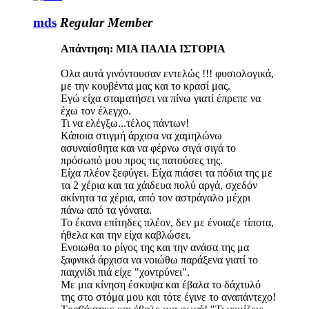
mds
Regular Member
Απάντηση: ΜΙΑ ΠΑΛΙΑ ΙΣΤΟΡΙΑ
Ολα αυτά γινόντουσαν εντελώς !!! φυσιολογικά,
με την κουβέντα μας και το κρασί μας.
Εγώ είχα σταματήσει να πίνω γιατί έπρεπε να
έχω τον έλεγχο.
Τι να ελέγξω...τέλος πάντων!
Κάποια στιγμή άρχισα να χαμηλώνω
ασυναίσθητα και να φέρνω σιγά σιγά το
πρόσωπό μου προς τις πατούσες της.
Είχα πλέον ξεφύγει. Είχα πιάσει τα πόδια της με
τα 2 χέρια και τα χάιδευα πολύ αργά, σχεδόν
ακίνητα τα χέρια, από τον αστράγαλο μέχρι
πάνω από τα γόνατα.
Το έκανα επίτηδες πλέον, δεν με ένοιαζε τίποτα,
ήθελα και την είχα καβλώσει.
Ενοιωθα το ρίγος της και την ανάσα της μα
ξαφνικά άρχισα να νοιώθω παράξενα γιατί το
παιχνίδι πιά είχε "χοντρύνει".
Με μια κίνηση έσκυψα και έβαλα το δάχτυλό
της στο στόμα μου και τότε έγινε το αναπάντεχο!