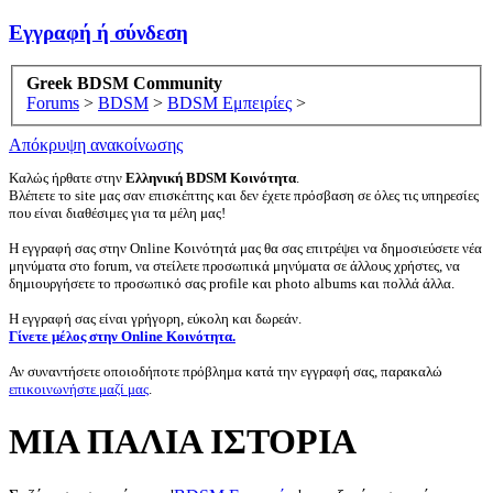
Εγγραφή ή σύνδεση
Greek BDSM Community
Forums
>
BDSM
>
BDSM Εμπειρίες
>
Απόκρυψη ανακοίνωσης
Καλώς ήρθατε στην
Ελληνική BDSM Κοινότητα
.
Βλέπετε το site μας σαν επισκέπτης και δεν έχετε πρόσβαση σε όλες τις υπηρεσίες
που είναι διαθέσιμες για τα μέλη μας!
Η εγγραφή σας στην Online Κοινότητά μας θα σας επιτρέψει να δημοσιεύσετε νέα
μηνύματα στο forum, να στείλετε προσωπικά μηνύματα σε άλλους χρήστες, να
δημιουργήσετε το προσωπικό σας profile και photo albums και πολλά άλλα.
Η εγγραφή σας είναι γρήγορη, εύκολη και δωρεάν.
Γίνετε μέλος στην Online Κοινότητα.
Αν συναντήσετε οποιοδήποτε πρόβλημα κατά την εγγραφή σας, παρακαλώ
επικοινωνήστε μαζί μας
.
ΜΙΑ ΠΑΛΙΑ ΙΣΤΟΡΙΑ