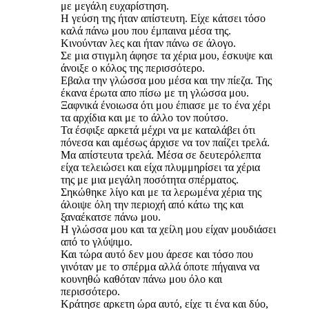
με μεγάλη ευχαρίστηση.
Η γεύση της ήταν απίστευτη. Είχε κάτσει τόσο
καλά πάνω μου που έμπαινα μέσα της.
Κινούνταν λες και ήταν πάνω σε άλογο.
Σε μια στιγμλη άφησε τα χέρια μου, έσκυψε και
άνοιξε ο κόλος της περισσότερο.
Εβαλα την γλώσσα μου μέσα και την πίεζα. Της
έκανα έρωτα απο πίσω με τη γλώσσα μου.
Ξαφνικά ένοιωσα ότι μου έπιασε με το ένα χέρι
τα αρχίδια και με το άλλο τον πούτσο.
Τα έσφιξε αρκετά μέχρι να με καταλάβει ότι
πόνεσα και αμέσως άρχισε να τον παίζει τρελά.
Μα απίστευτα τρελά. Μέσα σε δευτερόλεπτα
είχα τελειώσει και είχα πλυμμηρίσει τα χέρια
της με μια μεγάλη ποσότητα σπέρματος.
Σηκώθηκε λίγο και με τα λερωμένα χέρια της
άλοιψε όλη την περιοχή από κάτω της και
ξαναέκατσε πάνω μου.
Η γλώσσα μου και τα χείλη μου είχαν μουδιάσει
από το γλύψιμο.
Και τώρα αυτό δεν μου άρεσε και τόσο που
γινόταν με το σπέρμα αλλά όποτε πήγαινα να
κουνηθώ καθόταν πάνω μου όλο και
περισσότερο.
Κράτησε αρκετη ώρα αυτό, είχε τι ένα και δύο,