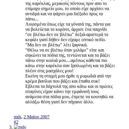
της καρέκλας, μερικούς πόντους πριν απο το
επίμαχο σημείο μου, το οποίο είχε αρχίσει να
αντιδρά και να ψάχνει μια διέξοδο προς τα
πάνω...
Λυγισμένα όπως είχε τα γόνατά της, πάντα για
να βολεύεται το κορίτσι, άρχισε ένα παιχνίδι
"σε βλέπω-δεν σε βλέπω" δεξιά-αριστερά το
κεφάλι γιατί δήθεν δεν είχαμε οπτικό πεδίο.
"Μα δεν σε βλέπω" λέει ξαφνικά.
"Θέλω να σε βλέπω όταν μιλάμε" είπε και
σηκώνει τα πόδια της, τεντώνεται και τα βάζει
πάνω στην κοιλιά μου....αμέσως κάθεται πιο
κάτω στην καρέκλα σαν ξαπλωμένη και τα βάζει
πλέον στις μασχάλες μου!
Εκείνη τη στιγμή μου ήρθε η μυρωδιά από την
κρέμα βανίλια που βάζει και έπαθα σοκ!
Εβλεπα τα δάχτυλά της απο κάτω και οι πρώτες
σταγόνες είχαν κάνει την εμφάνισή τους
ανάμεσα στα πόδια μου, έπρεπε να κουνηθώ να
αλλάξω θέση γιατί δεν πήγαινε άλλο.
mds
,
2 Μαϊου 2007
#2