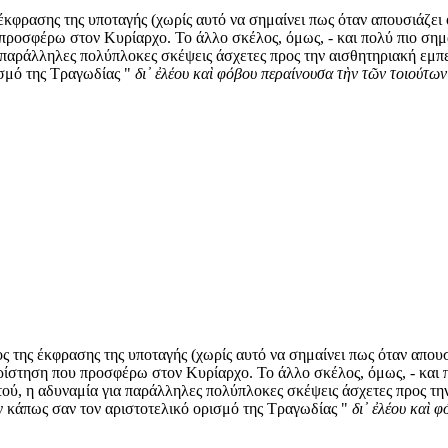
έκφρασης της υποταγής (χωρίς αυτό να σημαίνει πως όταν απουσιάζει 
προσφέρω στον Κυρίαρχο. Το άλλο σκέλος, όμως, - και πολύ πιο σημαν
 παράλληλες πολύπλοκες σκέψεις άσχετες προς την αισθητηριακή εμπε
ισμό της Τραγωδίας "
δι᾽ ἐλέου καὶ φόβου περαίνουσα τὴν τῶν τοιούτω
ς της έκφρασης της υποταγής (χωρίς αυτό να σημαίνει πως όταν απουσ
ρίστηση που προσφέρω στον Κυρίαρχο. Το άλλο σκέλος, όμως, - και πο
τού, η αδυναμία για παράλληλες πολύπλοκες σκέψεις άσχετες προς την
ύν κάπως σαν τον αριστοτελικό ορισμό της Τραγωδίας "
δι᾽ ἐλέου καὶ 