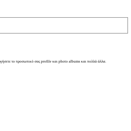
ργήσετε το προσωπικό σας profile και photo albums και πολλά άλλα.