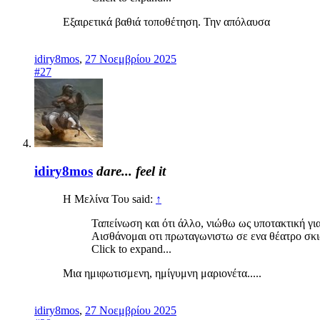
Εξαιρετικά βαθιά τοποθέτηση. Την απόλαυσα
idiry8mos
,
27 Νοεμβρίου 2025
#27
idiry8mos
dare... feel it
Η Μελίνα Του said:
↑
Ταπείνωση και ότι άλλο, νιώθω ως υποτακτική για
Αισθάνομαι οτι πρωταγωνιστω σε ενα θέατρο σκι
Click to expand...
Μια ημιφωτισμενη, ημίγυμνη μαριονέτα.....
idiry8mos
,
27 Νοεμβρίου 2025