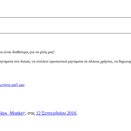
υ είναι διαθέσιμες για τα μέλη μας!
μηνύματα στο forum, να στείλετε προσωπικά μηνύματα σε άλλους χρήστες, να δημιου
ωνήστε μαζί μας
.
ς
íɑʍ_Monkeץ
, στις
12 Σεπτεμβρίου 2016
.