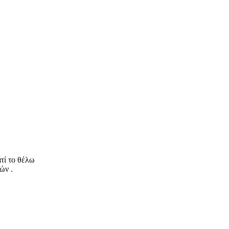
τί το θέλω
ών .