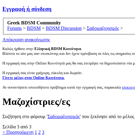
Εγγραφή ή σύνδεση
Greek BDSM Community
Forums
>
BDSM
>
BDSM Discussion
>
Σαδομαζοχισμός
>
Απόκρυψη ανακοίνωσης
Καλώς ήρθατε στην
Ελληνική BDSM Κοινότητα
.
Βλέπετε το site μας σαν επισκέπτης και δεν έχετε πρόσβαση σε όλες τις υπηρεσίες πο
Η εγγραφή σας στην Online Κοινότητά μας θα σας επιτρέψει να δημοσιεύσετε νέα 
Η εγγραφή σας είναι γρήγορη, εύκολη και δωρεάν.
Γίνετε μέλος στην Online Κοινότητα.
Αν συναντήσετε οποιοδήποτε πρόβλημα κατά την εγγραφή σας, παρακαλώ
επικοιν
Μαζοχίστριες/ες
Συζήτηση στο φόρουμ '
Σαδομαζοχισμός
' που ξεκίνησε από το μέλο
Σελίδα 3 από 3
< Προηγούμενη
1
2
3