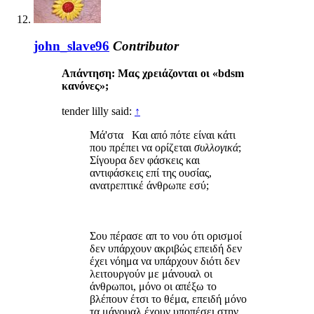
john_slave96
Contributor
Απάντηση: Μας χρειάζονται οι «bdsm
κανόνες»;
tender lilly said:
↑
Μά'στα Και από πότε είναι κάτι
που πρέπει να ορίζεται
συλλογικά
;
Σίγουρα δεν φάσκεις και
αντιφάσκεις επί της ουσίας,
ανατρεπτικέ άνθρωπε εσύ;
Σου πέρασε απ το νου ότι ορισμοί
δεν υπάρχουν ακριβώς επειδή δεν
έχει νόημα να υπάρχουν διότι δεν
λειτουργούν με μάνουαλ οι
άνθρωποι, μόνο οι απέξω το
βλέπουν έτσι το θέμα, επειδή μόνο
τα μάνουαλ έχουν υποπέσει στην