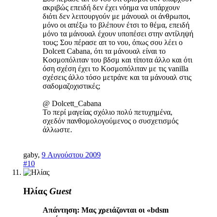
ακριβώς επειδή δεν έχει νόημα να υπάρχουν
διότι δεν λειτουργούν με μάνουαλ οι άνθρωποι,
μόνο οι απέξω το βλέπουν έτσι το θέμα, επειδή
μόνο τα μάνουαλ έχουν υποπέσει στην αντίληψή
τους; Σου πέρασε απ το νου, όπως σου λέει ο
Dolcett Cabana, ότι τα μάνουαλ είναι το
Κοσμοπόλιταν του βδσμ και τίποτα άλλο και ότι
όση σχέση έχει το Κοσμοπόλιταν με τις vanilla
σχέσεις άλλο τόσο μετράνε και τα μάνουαλ στις
σαδομαζοχιστικές;
@ Dolcett_Cabana
Το περί μαγείας σχόλιο πολύ πετυχημένα,
σχεδόν πανθομολογούμενος ο συσχετισμός
άλλωστε.
gaby
,
9 Αυγούστου 2009
#10
Ηλίας
Guest
Απάντηση: Μας χρειάζονται οι «bdsm