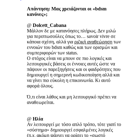
Απάντηση: Μας χρειάζονται οι «bdsm
κανόνες»;
@
Dolcett_Cabana
Μάλλον δε με κατανόησες πλήρως. Δεν μιλώ
για περιπτωσούλες όπως το… savoir vivre σε
κάποια σχέση, αλλά για
ριζική αναθεώρηση
των
εννοιών του bdsm καθώς και των ορισμών και
συμπεριφορών των status.
Ο στόχος είναι να μπουν σε πιο λογικές και
λειτουργικές βάσεις οι έννοιες αυτές ώστε να
πάψουν οι παρεξηγήσεις και οι φαιδρότητες που
δημιουργεί η σημερινή κωδικοποίηση αλλά και
να γίνει πιο εύκολη η επικοινωνία. Κι αυτό
αφορά όλους.
Ό,τι είναι λάθος και μη λειτουργικό πρέπει να
αναθεωρείται.
@
Ηλία
Αν λειτουργεί με τόσο απλό τρόπο, τότε γιατί το
«σύστημα» δημιουργεί εσφαλμένες λογικές
(π.χ. ακόμη ψάχνει να ορίσει το «σωστό