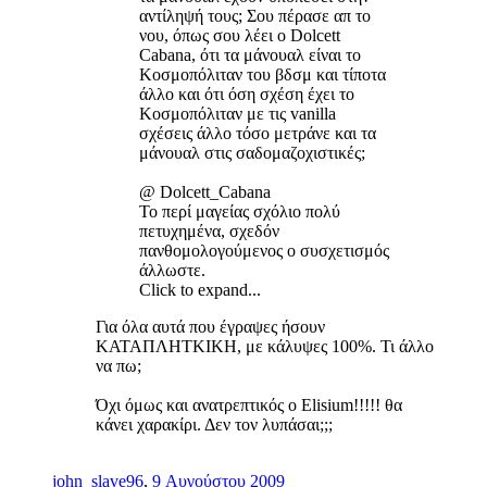
αντίληψή τους; Σου πέρασε απ το
νου, όπως σου λέει ο Dolcett
Cabana, ότι τα μάνουαλ είναι το
Κοσμοπόλιταν του βδσμ και τίποτα
άλλο και ότι όση σχέση έχει το
Κοσμοπόλιταν με τις vanilla
σχέσεις άλλο τόσο μετράνε και τα
μάνουαλ στις σαδομαζοχιστικές;
@ Dolcett_Cabana
Το περί μαγείας σχόλιο πολύ
πετυχημένα, σχεδόν
πανθομολογούμενος ο συσχετισμός
άλλωστε.
Click to expand...
Για όλα αυτά που έγραψες ήσουν
ΚΑΤΑΠΛΗΤΚΙΚΗ, με κάλυψες 100%. Τι άλλο
να πω;
Όχι όμως και ανατρεπτικός ο Elisium!!!!! θα
κάνει χαρακίρι. Δεν τον λυπάσαι;;;
john_slave96
,
9 Αυγούστου 2009