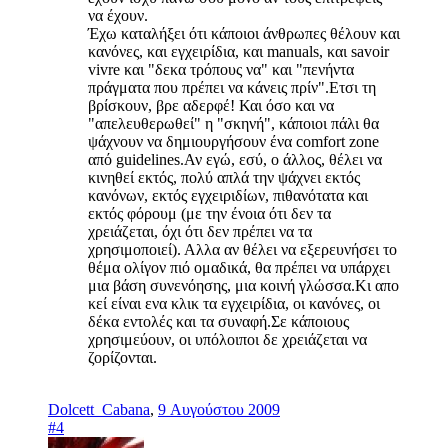
να έχουν.
Έχω καταλήξει ότι κάποιοι άνθρωπες θέλουν και
κανόνες, και εγχειρίδια, και manuals, και savoir
vivre και "δεκα τρόπους να" και "πενήντα
πράγματα που πρέπει να κάνεις πρίν".Ετσι τη
βρίσκουν, βρε αδερφέ! Και όσο και να
"απελευθερωθεί" η "σκηνή", κάποιοι πάλι θα
ψάχνουν να δημιουργήσουν ένα comfort zone
από guidelines.Αν εγώ, εσύ, ο άλλος, θέλει να
κινηθεί εκτός, πολύ απλά την ψάχνει εκτός
κανόνων, εκτός εγχειριδίων, πιθανότατα και
εκτός φόρουμ (με την ένοια ότι δεν τα
χρειάζεται, όχι ότι δεν πρέπει να τα
χρησιμοποιεί). Αλλα αν θέλει να εξερευνήσει το
θέμα ολίγον πιό ομαδικά, θα πρέπει να υπάρχει
μια βάση συνενόησης, μια κοινή γλώσσα.Κι απο
κεί είναι ενα κλικ τα εγχειρίδια, οι κανόνες, οι
δέκα εντολές και τα συναφή.Σε κάποιους
χρησιμεύουν, οι υπόλοιποι δε χρειάζεται να
ζορίζονται.
Dolcett_Cabana
,
9 Αυγούστου 2009
#4