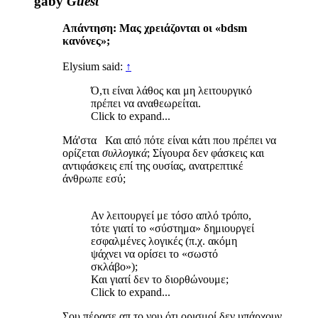
gaby
Guest
Απάντηση: Μας χρειάζονται οι «bdsm
κανόνες»;
Elysium said:
↑
Ό,τι είναι λάθος και μη λειτουργικό
πρέπει να αναθεωρείται.
Click to expand...
Μά'στα Και από πότε είναι κάτι που πρέπει να
ορίζεται
συλλογικά
; Σίγουρα δεν φάσκεις και
αντιφάσκεις επί της ουσίας, ανατρεπτικέ
άνθρωπε εσύ;
Αν λειτουργεί με τόσο απλό τρόπο,
τότε γιατί το «σύστημα» δημιουργεί
εσφαλμένες λογικές (π.χ. ακόμη
ψάχνει να ορίσει το «σωστό
σκλάβο»);
Και γιατί δεν το διορθώνουμε;
Click to expand...
Σου πέρασε απ το νου ότι ορισμοί δεν υπάρχουν