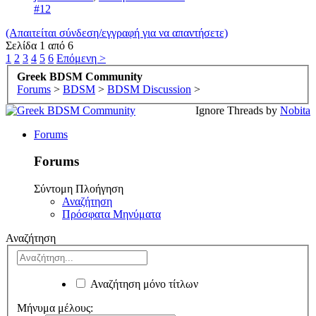
#12
(Απαιτείται σύνδεση/εγγραφή για να απαντήσετε)
Σελίδα 1 από 6
1
2
3
4
5
6
Επόμενη >
Greek BDSM Community
Forums
>
BDSM
>
BDSM Discussion
>
Ignore Threads by
Nobita
Forums
Forums
Σύντομη Πλοήγηση
Αναζήτηση
Πρόσφατα Μηνύματα
Αναζήτηση
Αναζήτηση μόνο τίτλων
Μήνυμα μέλους: