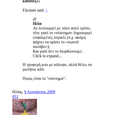
κανόνες»;
Elysium said:
↑
@
Ηλία
Αν λειτουργεί με τόσο απλό τρόπο,
τότε γιατί το «σύστημα» δημιουργεί
εσφαλμένες λογικές (π.χ. ακόμη
ψάχνει να ορίσει το «σωστό
σκλάβο»);
Και γιατί δεν το διορθώνουμε;
Click to expand...
Η τρυφερή μου με κάλυψε, αλλά θέλω να
ρωτήσω κάτι.
Ποιος είναι το "σύστημα";
Ηλίας
,
9 Αυγούστου 2009
#11