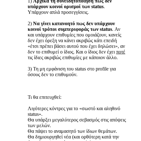
1)
Αρχικά τη συνειδητοποίηση πως δεν
υπάρχουν κοινοί ορισμοί των status
.
Υπάρχουν απλά προσεγγίσεις.
2)
Να γίνει κατανοητό πως δεν υπάρχουν
κοινοί τρόποι συμπεριφοράς των status
. Αν
και υπάρχουν επιθυμίες που ομοιάζουν, κανείς
δεν έχει όρεξη να κάνει ακριβώς κάτι επειδή
«έτσι πρέπει βάσει αυτού που έχει δηλώσει», αν
δεν το επιθυμεί ο ίδιος. Και ο ίδιος δεν έχει
ποτέ
τις ίδιες ακριβώς επιθυμίες με κάποιον άλλο.
3) Τη μη εμφάνιση του status στο profile για
όσους δεν το επιθυμούν.
Τι θα επιτευχθεί:
Λιγότερες κόντρες για το «σωστό και αληθινό
status».
Θα υπάρξει μεγαλύτερος σεβασμός στις απόψεις
των μελών.
Θα πάψει το αναμασητό των ίδιων θεμάτων.
Θα δημιουργηθεί νέα (και ορθότερη κατά την