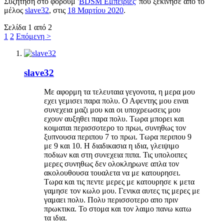
Συζήτηση στο φόρουμ '
BDSM Εμπειρίες
' που ξεκίνησε από το
μέλος
slave32
, στις
18 Μαρτίου 2020
.
Σελίδα 1 από 2
1
2
Επόμενη >
slave32
Με αφορμη τα τελευταια γεγονοτα, η μερα μου
εχει γεμισει παρα πολυ. Ο Αφεντης μου ειναι
συνεχεια μαζι μου και οι υποχρεωσεις μου
εχουν αυξηθει παρα πολυ. Τωρα μπορει και
κοιμαται περισσοτερο το πρωι, συνηθως τον
ξυπνουσα περιπου 7 το πρωι. Τωρα περιπου 9
με 9 και 10. Η διαδικασια η ιδια, γλειψιμο
ποδιων και στη συνεχεια πιπα. Τις υπολοιπες
μερες συνηθως δεν ολοκληρωνε απλα τον
ακολουθουσα τουαλετα να με κατουρησει.
Τωρα και τις πεντε μερες με κατουρησε κ μετα
γαμησε τον κωλο μου. Γενικα αυτες τις μερες με
γαμαει πολυ. Πολυ περισσοτερο απο πριν
πρωκτικα. Το στομα και τον λαιμο πανω κατω
τα ιδια.