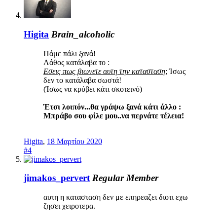
Higita
Brain_alcoholic
Πάμε πάλι ξανά!
Λάθος κατάλαβα το :
Εσεις πως βιωνετε αυτη την κατασταση
; Ίσως
δεν το κατάλαβα σωστά!
(Ίσως να κρύβει κάτι σκοτεινό)
Έτσι λοιπόν...θα γράψω ξανά κάτι άλλο :
Μπράβο σου φίλε μου..να περνάτε τέλεια!
Higita
,
18 Μαρτίου 2020
#4
jimakos_pervert
Regular Member
αυτη η κατασταση δεν με επηρεαζει διοτι εχω
ζησει χειροτερα.