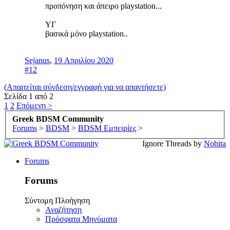
προπόνηση και άπειρο playstation...
ΥΓ
βασικά μόνο playstation..
Sejanus
,
19 Απριλίου 2020
#12
(Απαιτείται σύνδεση/εγγραφή για να απαντήσετε)
Σελίδα 1 από 2
1
2
Επόμενη >
Greek BDSM Community
Forums
>
BDSM
>
BDSM Εμπειρίες
>
Ignore Threads by
Nobita
Forums
Forums
Σύντομη Πλοήγηση
Αναζήτηση
Πρόσφατα Μηνύματα