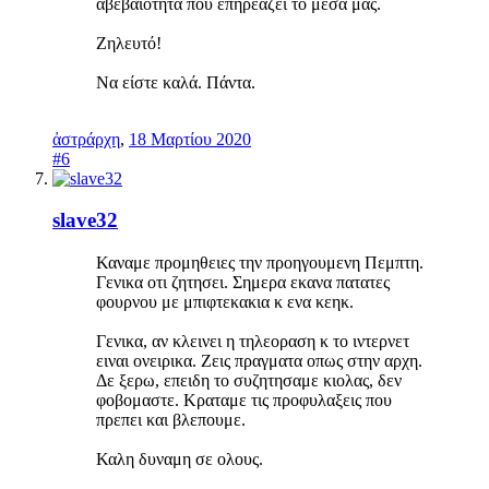
αβεβαιότητα που επηρεάζει το μέσα μας.
Ζηλευτό!
Να είστε καλά. Πάντα.
ἀστράρχη
,
18 Μαρτίου 2020
#6
slave32
Καναμε προμηθειες την προηγουμενη Πεμπτη.
Γενικα οτι ζητησει. Σημερα εκανα πατατες
φουρνου με μπιφτεκακια κ ενα κεηκ.
Γενικα, αν κλεινει η τηλεοραση κ το ιντερνετ
ειναι ονειρικα. Ζεις πραγματα οπως στην αρχη.
Δε ξερω, επειδη το συζητησαμε κιολας, δεν
φοβομαστε. Κραταμε τις προφυλαξεις που
πρεπει και βλεπουμε.
Καλη δυναμη σε ολους.