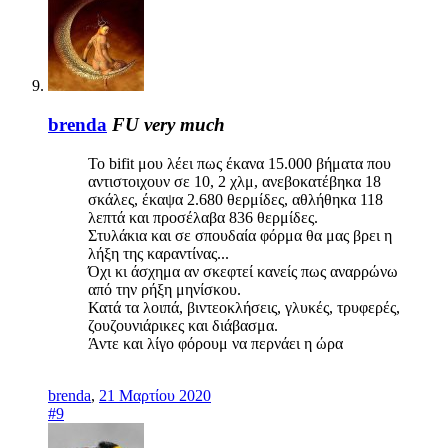
brenda
FU very much
Το bifit μου λέει πως έκανα 15.000 βήματα που
αντιστοιχουν σε 10, 2 χλμ, ανεβοκατέβηκα 18
σκάλες, έκαψα 2.680 θερμίδες, αθλήθηκα 118
λεπτά και προσέλαβα 836 θερμίδες.
Στυλάκια και σε σπουδαία φόρμα θα μας βρει η
λήξη της καραντίνας...
Όχι κι άσχημα αν σκεφτεί κανείς πως αναρρώνω
από την ρήξη μηνίσκου.
Κατά τα λοιπά, βιντεοκλήσεις, γλυκές, τρυφερές,
ζουζουνιάρικες και διάβασμα.
Άντε και λίγο φόρουμ να περνάει η ώρα
brenda
,
21 Μαρτίου 2020
#9