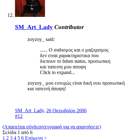
SM_Art_Lady
Contributor
zoyzoy_ said:
...... Ο σαδισμος και ο μαζοχισμος
δεν ειναι χαρακτηριστικα που
διεπουν το bdsm status, προσωπικη
και ταπεινη μου αποψη
Click to expand...
zoyzoy_ μου ευτυχώς είναι δική σου προσωπική
και ταπεινή άποψη!
SM_Art_Lady
,
26 Οκτωβρίου 2006
#12
(Απαιτείται σύνδεση/εγγραφή για να απαντήσετε)
Σελίδα 1 από 6
1
2
3
4
5
6
Επόμενη >