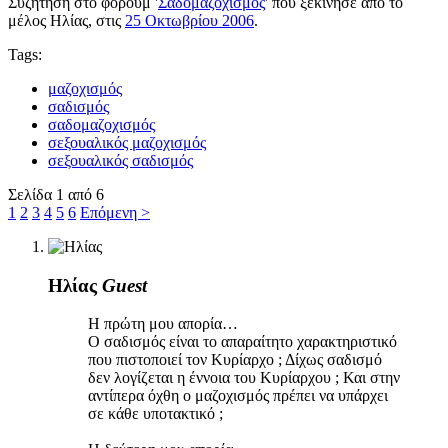
Συζήτηση στο φόρουμ '
Σαδομαζοχισμός
' που ξεκίνησε από το
μέλος
Ηλίας
, στις
25 Οκτωβρίου 2006
.
Tags:
μαζοχισμός
σαδισμός
σαδομαζοχισμός
σεξουαλικός μαζοχισμός
σεξουαλικός σαδισμός
Σελίδα 1 από 6
1
2
3
4
5
6
Επόμενη >
Ηλίας
Guest
Η πρώτη μου απορία…
Ο σαδισμός είναι το απαραίτητο χαρακτηριστικό
που πιστοποιεί τον Κυρίαρχο ; Δίχως σαδισμό
δεν λογίζεται η έννοια του Κυρίαρχου ; Και στην
αντίπερα όχθη ο μαζοχισμός πρέπει να υπάρχει
σε κάθε υποτακτικό ;