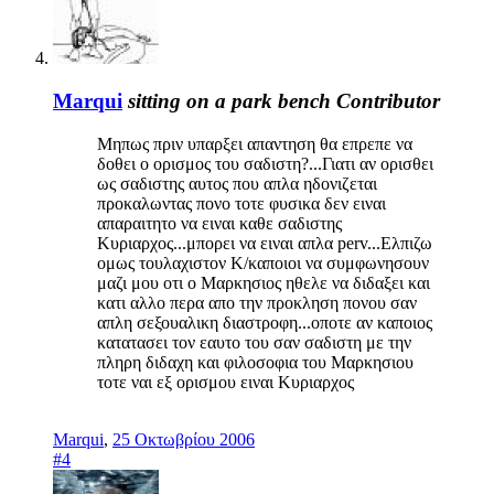
Marqui
sitting on a park bench
Contributor
Μηπως πριν υπαρξει απαντηση θα επρεπε να
δοθει ο ορισμος του σαδιστη?...Γιατι αν ορισθει
ως σαδιστης αυτος που απλα ηδονιζεται
προκαλωντας πονο τοτε φυσικα δεν ειναι
απαραιτητο να ειναι καθε σαδιστης
Κυριαρχος...μπορει να ειναι απλα perv...Ελπιζω
ομως τουλαχιστον Κ/καποιοι να συμφωνησουν
μαζι μου οτι ο Μαρκησιος ηθελε να διδαξει και
κατι αλλο περα απο την προκληση πονου σαν
απλη σεξουαλικη διαστροφη...οποτε αν καποιος
κατατασει τον εαυτο του σαν σαδιστη με την
πληρη διδαχη και φιλοσοφια του Μαρκησιου
τοτε ναι εξ ορισμου ειναι Κυριαρχος
Marqui
,
25 Οκτωβρίου 2006
#4