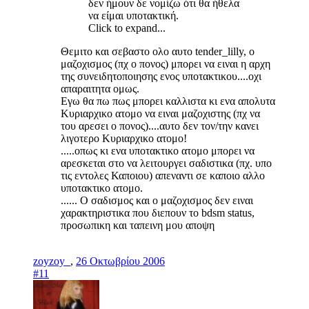
δεν ήμουν δε νομίζω ότι θα ήθελα
να είμαι υποτακτική.
Click to expand...
Θεμιτο και σεβαστο ολο αυτο tender_lilly, ο
μαζοχισμος (πχ ο πονος) μπορει να ειναι η αρχη
της συνειδητοποιησης ενος υποτακτικου....οχι
απαραιτητα ομως.
Εγω θα πω πως μπορει καλλιστα κι ενα απολυτα
Κυριαρχικο ατομο να ειναι μαζοχιστης (πχ να
του αρεσει ο πονος)....αυτο δεν τον/την κανει
λιγοτερο Κυριαρχικο ατομο!
.....οπως κι ενα υποτακτικο ατομο μπορει να
αρεσκεται στο να λειτουργει σαδιστικα (πχ. υπο
τις εντολες Καποιου) απεναντι σε καποιο αλλο
υποτακτικο ατομο.
...... Ο σαδισμος και ο μαζοχισμος δεν ειναι
χαρακτηριστικα που διεπουν το bdsm status,
προσωπικη και ταπεινη μου αποψη
zoyzoy_
,
26 Οκτωβρίου 2006
#11