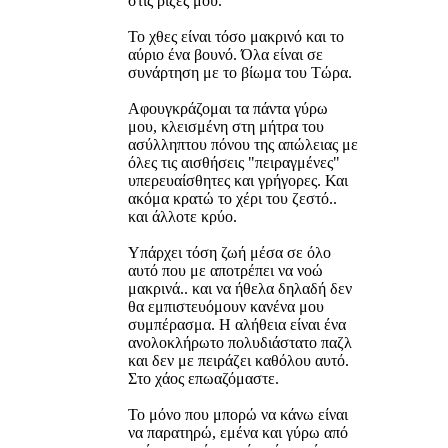
στις ρίζες μου.
Το χθες είναι τόσο μακρινό και το
αύριο ένα βουνό. Όλα είναι σε
συνάρτηση με το βίωμα του Τώρα.
Αφουγκράζομαι τα πάντα γύρω
μου, κλεισμένη στη μήτρα του
ασύλληπτου πόνου της απώλειας με
όλες τις αισθήσεις "πειραγμένες"
υπερευαίσθητες και γρήγορες. Και
ακόμα κρατώ το χέρι του ζεστό..
και άλλοτε κρύο.
Υπάρχει τόση ζωή μέσα σε όλο
αυτό που με αποτρέπει να νοώ
μακρινά.. και να ήθελα δηλαδή δεν
θα εμπιστευόμουν κανένα μου
συμπέρασμα. Η αλήθεια είναι ένα
ανολοκλήρωτο πολυδιάστατο παζλ
και δεν με πειράζει καθόλου αυτό.
Στο χάος επωαζόμαστε.
Το μόνο που μπορώ να κάνω είναι
να παρατηρώ, εμένα και γύρω από