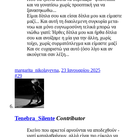
και να γονατίσω χωρίς προοπτική για να
ξανασηκωθω...
Είμαι δίπλα σου και είσαι δίπλα μου και είμαστε
μαζί... Και αυτή τη διαολεμενη συγκυρία μετα-
νοω και μόνο ευγνωμοσύνη τελικά μπορώ να
νιώθω γιατί: Ήρθες δίπλα μου και ήρθα δίπλα
σου και ανοίξαμε η μία για την άλλη, χωρίς
τοίχο, χωρίς συρματόπλεγμα και είμαστε μαζί
Και σε ευχαριστώ για αυτό (όσο λίγο και αν
ακούγεται σαν λέξη...
margarita_nikolayevna
,
23 Ιανουαρίου 2025
#29
Tenebra_Silente
Contributor
Εκείνο που αρκετοί αρνούνται να αποδεχθούν -
γιατί καταλαβαίνουν, αλλά είναι πιο εύκολο να