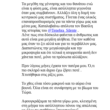
Τα μεγέθη της γέννησης και του θανάτου ενώ
είναι η φύση μας, είναι ασύλληπτα γεγονότα
όταν μας συμβαίνουν. Αλλάζει όλη η δομή του
κεντρικού μας συστήματος. Γίνεται ένας ολικός
επαναπροσδιορισμός για τα πάντα γύρω μας και
μέσα μας. Καταλαβαίνω απόλυτα τον Βασίλη
της ιστορίας του
@Tenebra_Silente
.
Λένε πως στα δύσκολα φαίνεται ο άνθρωπος και
αυτό είναι μια μεγάλη αλήθεια. Για τον καθένα
μας όταν το ζει αλλά και για το περιβάλλον μας.
Διαπιστώνεις την μεγαλοψυχία και την
μικροψυχία και ότι τελικά η ισορροπία αυτή δεν
χάνεται ποτέ, μόνο τα πρόσωπα αλλάζουν.
Πριν λίγους μήνες έχασα τον πατέρα μου. Ό,τι
πιο σκληρό και άγριο έχω ζήσει ποτέ .
Χτυπήθηκα στις ρίζες μου.
Το χθες είναι τόσο μακρινό και το αύριο ένα
βουνό. Όλα είναι σε συνάρτηση με το βίωμα του
Τώρα.
Αφουγκράζομαι τα πάντα γύρω μου, κλεισμένη
στη μήτρα του ασύλληπτου πόνου της απώλειας
με όλες τις αισθήσεις "πειραγμένες"