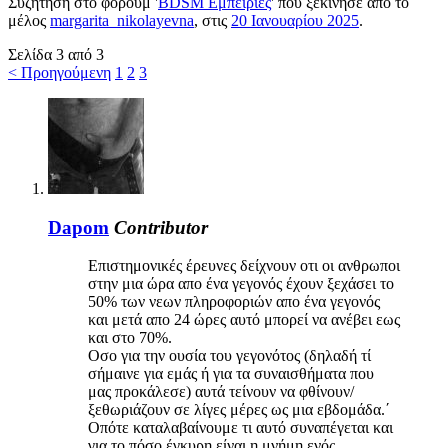
Συζήτηση στο φόρουμ '
BDSM Εμπειρίες
' που ξεκίνησε από το
μέλος
margarita_nikolayevna
, στις
20 Ιανουαρίου 2025
.
Σελίδα 3 από 3
< Προηγούμενη
1
2
3
Dapom
Contributor
Επιστημονικές έρευνες δείχνουν οτι οι ανθρωποι
στην μια ώρα απο ένα γεγονός έχουν ξεχάσει το
50% των νεων πληροφοριών απο ένα γεγονός
και μετά απο 24 ώρες αυτό μπορεί να ανέβει εως
και στο 70%.
Οσο για την ουσία του γεγονότος (δηλαδή τί
σήμαινε για εμάς ή για τα συναισθήματα που
μας προκάλεσε) αυτά τείνουν να φθίνουν/
ξεθωριάζουν σε λίγες μέρες ως μια εβδομάδα.΄
Οπότε καταλαβαίνουμε τι αυτό συναπέγεται και
για το πόσο έγκυρη είναι η μνήμη ενός