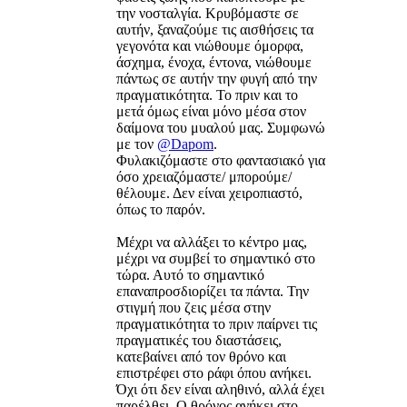
την νοσταλγία. Κρυβόμαστε σε
αυτήν, ξαναζούμε τις αισθήσεις τα
γεγονότα και νιώθουμε όμορφα,
άσχημα, ένοχα, έντονα, νιώθουμε
πάντως σε αυτήν την φυγή από την
πραγματικότητα. Το πριν και το
μετά όμως είναι μόνο μέσα στον
δαίμονα του μυαλού μας. Συμφωνώ
με τον
@Dapom
.
Φυλακιζόμαστε στο φαντασιακό για
όσο χρειαζόμαστε/ μπορούμε/
θέλουμε. Δεν είναι χειροπιαστό,
όπως το παρόν.
Μέχρι να αλλάξει το κέντρο μας,
μέχρι να συμβεί το σημαντικό στο
τώρα. Αυτό το σημαντικό
επαναπροσδιορίζει τα πάντα. Την
στιγμή που ζεις μέσα στην
πραγματικότητα το πριν παίρνει τις
πραγματικές του διαστάσεις,
κατεβαίνει από τον θρόνο και
επιστρέφει στο ράφι όπου ανήκει.
Όχι ότι δεν είναι αληθινό, αλλά έχει
παρέλθει. Ο θρόνος ανήκει στο