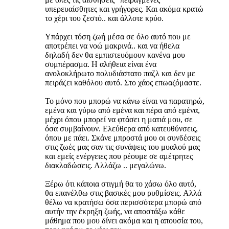
υπερευαίσθητες και γρήγορες. Και ακόμα κρατώ
το χέρι του ζεστό.. και άλλοτε κρύο.
Υπάρχει τόση ζωή μέσα σε όλο αυτό που με
αποτρέπει να νοώ μακρινά.. και να ήθελα
δηλαδή δεν θα εμπιστευόμουν κανένα μου
συμπέρασμα. Η αλήθεια είναι ένα
ανολοκλήρωτο πολυδιάστατο παζλ και δεν με
πειράζει καθόλου αυτό. Στο χάος επωαζόμαστε.
Το μόνο που μπορώ να κάνω είναι να παρατηρώ,
εμένα και γύρω από εμένα και πέρα από εμένα,
μέχρι όπου μπορεί να φτάσει η ματιά μου, σε
όσα συμβαίνουν. Ελεύθερα από κατευθύνσεις,
όπου με πάει. Σκάνε μπροστά μου οι συνδέσεις
στις ζωές μας σαν τις συνάψεις του μυαλού μας
και εμείς ενέργειες που ρέουμε σε αμέτρητες
διακλαδώσεις. Αλλάζω .. μεγαλώνω.
Ξέρω ότι κάποια στιγμή θα το χάσω όλο αυτό,
θα επανέλθω στις βασικές μου ρυθμίσεις. Αλλά
θέλω να κρατήσω όσα περισσότερα μπορώ από
αυτήν την έκρηξη ζωής, να αποστάξω κάθε
μάθημα που μου δίνει ακόμα και η απουσία του,