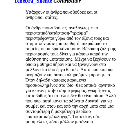
Tenebra_Silente
Contributor
Υπάρχουν οι άνθρωποι-σβούρες και οι
άνθρωποι-σαΐτες.
Οι άνθρωποι-σβούρες, αναλόγως με το
περιστατικό/κατάσταση/"τραύμα"
περιστρέφονται γύρω από τον άξονα τους και
σταματούν ούτε μια σπιθαμή μακριά από το
σημείο, όπου βρισκόντουσαν. Βέβαια η ζάλη της
περιστροφής τους δίνει για κάποιο καιρό την
αίσθηση της μετατόπισης. Μέχρι να ξεχάσουν το
όποιο μάθημα πήραν και να ξαναγίνουν στο
μέλλον στο ίδιο έργο θεατές. Αυτό που κάποιοι
ονομάζουν και αυτοεκπληρούμενη προφητεία.
Όταν δηλαδή κάποιος παραμένει
προσκολλημένος στο ίδιο -θεωρητικά- αρνητικό
για κεινον μοτίβο συμπεριφοράς, γνωρίζοντας
κατά βάθος ότι το τέλος δεν θα είναι αίσιο. Αλλά
που παρ' αυτά κάνει τα αδύνατα δυνατά, για να
συμβεί και φτου και από την αρχή μετά από μια
συντομότερη ή μακρύτερη περίοδο
"αυτοκριτικής/αλλαγής". Τουτέστιν, ούτε
μεταμέλεια, πόσο μάλλον μετά-νοια.