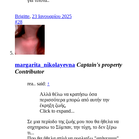
για τίποτα..
Brigitte
,
23 Ιανουαρίου 2025
#28
margarita_nikolayevna
Captain's property
Contributor
rea.. said:
↑
Αλλά θέλω να κρατήσω όσα
περισσότερα μπορώ από αυτήν την
έκρηξη ζωής,
Click to expand...
Σε μια περίοδο της ζωής μου που θα ήθελα να
σηχτηρισω το Σύμπαν, την τύχη, το δεν ξέρω
τι...
Που θα ήθελα απλά να ουρλιαξω "φτάνειιιιιιι"