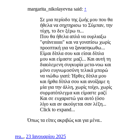
margarita_nikolayevna said:
↑
Σε μια περίοδο της ζωής μου που θα
ήθελα να σηχτηρισω το Σύμπαν, την
τύχη, το δεν ξέρω τι...
Που θα ήθελα απλά να ουρλιαξω
"φτάνειιιιιιι" και να γονατίσω χωρίς
προοπτική για να ξανασηκωθω...
Είμαι δίπλα σου και είσαι δίπλα
μου και είμαστε μαζί... Και αυτή τη
διαολεμενη συγκυρία μετα-νοω και
μόνο ευγνωμοσύνη τελικά μπορώ
να νιώθω γιατί: Ήρθες δίπλα μου
και ήρθα δίπλα σου και ανοίξαμε η
μία για την άλλη, χωρίς τοίχο, χωρίς
συρματόπλεγμα και είμαστε μαζί
Και σε ευχαριστώ για αυτό (όσο
λίγο και αν ακούγεται σαν λέξη...
Click to expand...
Όπως τα είπες ακριβώς και για μένα..
rea..
,
23 Ιανουαρίου 2025