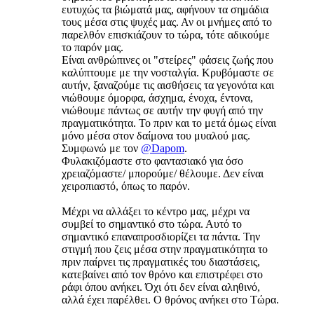
ευτυχώς τα βιώματά μας, αφήνουν τα σημάδια
τους μέσα στις ψυχές μας. Αν οι μνήμες από το
παρελθόν επισκιάζουν το τώρα, τότε αδικούμε
το παρόν μας.
Είναι ανθρώπινες οι "στείρες" φάσεις ζωής που
καλύπτουμε με την νοσταλγία. Κρυβόμαστε σε
αυτήν, ξαναζούμε τις αισθήσεις τα γεγονότα και
νιώθουμε όμορφα, άσχημα, ένοχα, έντονα,
νιώθουμε πάντως σε αυτήν την φυγή από την
πραγματικότητα. Το πριν και το μετά όμως είναι
μόνο μέσα στον δαίμονα του μυαλού μας.
Συμφωνώ με τον
@Dapom
.
Φυλακιζόμαστε στο φαντασιακό για όσο
χρειαζόμαστε/ μπορούμε/ θέλουμε. Δεν είναι
χειροπιαστό, όπως το παρόν.
Μέχρι να αλλάξει το κέντρο μας, μέχρι να
συμβεί το σημαντικό στο τώρα. Αυτό το
σημαντικό επαναπροσδιορίζει τα πάντα. Την
στιγμή που ζεις μέσα στην πραγματικότητα το
πριν παίρνει τις πραγματικές του διαστάσεις,
κατεβαίνει από τον θρόνο και επιστρέφει στο
ράφι όπου ανήκει. Όχι ότι δεν είναι αληθινό,
αλλά έχει παρέλθει. Ο θρόνος ανήκει στο Τώρα.