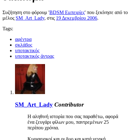
Συζήτηση στο φόρουμ '
BDSM Εμπειρίες
' που ξεκίνησε από το
μέλος
SM_Art_Lady
, στις
19 Δεκεμβρίου 2006
.
Tags:
αφέντρα
σκλάβος
υποτακτικός
υποτακτικός άντρας
SM_Art_Lady
Contributor
Η αληθινή ιστορία που σας παραθέτω, αφορά
ένα ζευγάρι φίλων μου, παντρεμένων 25
περίπου χρόνια.
Κυριαρχικοί και οι δυο και κατά γενική