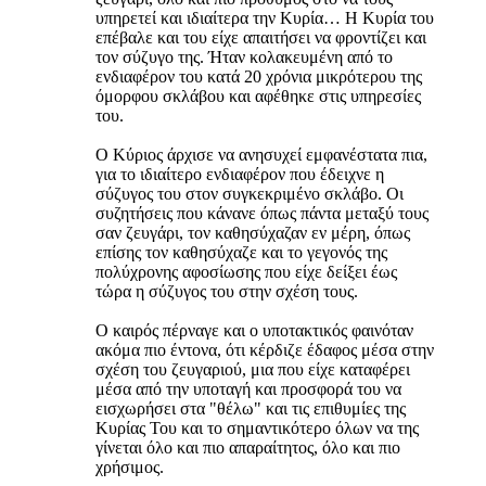
υπηρετεί και ιδιαίτερα την Κυρία… Η Κυρία του
επέβαλε και του είχε απαιτήσει να φροντίζει και
τον σύζυγο της. Ήταν κολακευμένη από το
ενδιαφέρον του κατά 20 χρόνια μικρότερου της
όμορφου σκλάβου και αφέθηκε στις υπηρεσίες
του.
Ο Κύριος άρχισε να ανησυχεί εμφανέστατα πια,
για το ιδιαίτερο ενδιαφέρον που έδειχνε η
σύζυγος του στον συγκεκριμένο σκλάβο. Οι
συζητήσεις που κάνανε όπως πάντα μεταξύ τους
σαν ζευγάρι, τον καθησύχαζαν εν μέρη, όπως
επίσης τον καθησύχαζε και το γεγονός της
πολύχρονης αφοσίωσης που είχε δείξει έως
τώρα η σύζυγος του στην σχέση τους.
Ο καιρός πέρναγε και ο υποτακτικός φαινόταν
ακόμα πιο έντονα, ότι κέρδιζε έδαφος μέσα στην
σχέση του ζευγαριού, μια που είχε καταφέρει
μέσα από την υποταγή και προσφορά του να
εισχωρήσει στα "θέλω" και τις επιθυμίες της
Κυρίας Του και το σημαντικότερο όλων να της
γίνεται όλο και πιο απαραίτητος, όλο και πιο
χρήσιμος.