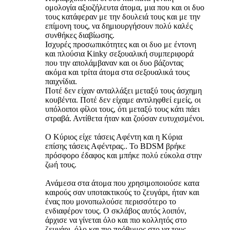
ομολογία αξιοζήλευτα άτομα, μια που και οι δυο
τους κατάφεραν με την δουλειά τους και με την
επίμονη τους, να δημιουργήσουν πολύ καλές
συνθήκες διαβίωσης.
Ισχυρές προσωπικότητες και οι δυο με έντονη
και πλούσια Kinky σεξουαλική συμπεριφορά
που την απολάμβαναν και οι δυο βάζοντας
ακόμα και τρίτα άτομα στα σεξουαλικά τους
παιχνίδια.
Ποτέ δεν είχαν ανταλλάξει μεταξύ τους άσχημη
κουβέντα. Ποτέ δεν είχαμε αντιληφθεί εμείς, οι
υπόλοιποι φίλοι τους, ότι μεταξύ τους κάτι πάει
στραβά. Αντίθετα ήταν και ζούσαν ευτυχισμένοι.
Ο Κύριος είχε τάσεις Αφέντη και η Κύρια
επίσης τάσεις Αφέντρας.. To ΒDSM βρήκε
πρόσφορο έδαφος και μπήκε πολύ εύκολα στην
ζωή τους.
Ανάμεσα στα άτομα που χρησιμοποιούσε κατα
καιρούς σαν υποτακτικούς το ζευγάρι, ήταν και
ένας που μονοπωλούσε περισσότερο το
ενδιαφέρον τους. Ο σκλάβος αυτός λοιπόν,
άρχισε να γίνεται όλο και πιο κολλητός στο
ζευγάρι, όλο και πιο πρόθυμος στο να τους