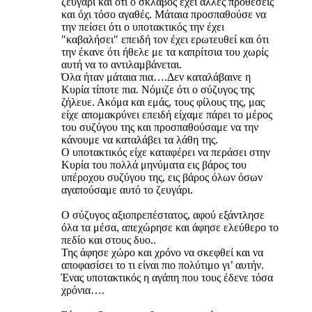
ζευγάρι και ότι ο σκλάβος έχει άλλες προθέσεις
και όχι τόσο αγαθές. Μάταια προσπαθούσε να
την πείσει ότι ο υποτακτικός την έχει
"καβαλήσει" επειδή τον έχει ερωτευθεί και ότι
την έκανε ότι ήθελε με τα καπρίτσια του χωρίς
αυτή να το αντιλαμβάνεται.
Όλα ήταν μάταια πια….Δεν καταλάβαινε η
Κυρία τίποτε πια. Νόμιζε ότι ο σύζυγος της
ζήλευε. Ακόμα και εμάς, τους φίλους της, μας
είχε απομακρύνει επειδή είχαμε πάρει το μέρος
του συζύγου της και προσπαθούσαμε να την
κάνουμε να καταλάβει τα λάθη της.
Ο υποτακτικός είχε καταφέρει να περάσει στην
Κυρία του πολλά μηνύματα εις βάρος του
υπέροχου συζύγου της, εις βάρος όλων όσων
αγαπούσαμε αυτό το ζευγάρι.
Ο σύζυγος αξιοπρεπέστατος, αφού εξάντλησε
όλα τα μέσα, απεχώρησε και άφησε ελεύθερο το
πεδίο και στους δυο..
Της άφησε χώρο και χρόνο να σκεφθεί και να
αποφασίσει το τι είναι πιο πολύτιμο γι’ αυτήν.
Ένας υποτακτικός η αγάπη που τους έδενε τόσα
χρόνια….