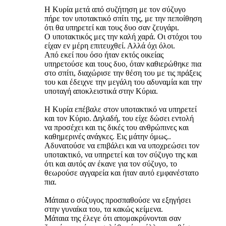
Η Κυρία μετά από συζήτηση με τον σύζυγο
πήρε τον υποτακτικό σπίτι της, με την πεποίθηση
ότι θα υπηρετεί και τους δυο σαν ζευγάρι.
Ο υποτακτικός μες την καλή χαρά. Οι στόχοι του
είχαν εν μέρη επιτευχθεί. Αλλά όχι όλοι.
Από εκεί που όσο ήταν εκτός οικείας
υπηρετούσε και τους δυο, όταν καθιερώθηκε πια
στο σπίτι, διαχώρισε την θέση του με τις πράξεις
του και έδειχνε την μεγάλη του αδυναμία και την
υποταγή αποκλειστικά στην Κύρια.
Η Κυρία επέβαλε στον υποτακτικό να υπηρετεί
και τον Κύριο. Δηλαδή, του είχε δώσει εντολή
να προσέχει και τις δικές του ανθρώπινες και
καθημερινές ανάγκες. Εις μάτην όμως..
Αδυνατούσε να επιβάλει και να υποχρεώσει τον
υποτακτικό, να υπηρετεί και τον σύζυγο της και
ότι και αυτός αν έκανε για τον σύζυγο, το
θεωρούσε αγγαρεία και ήταν αυτό εμφανέστατο
πια.
Μάταια ο σύζυγος προσπαθούσε να εξηγήσει
στην γυναίκα του, τα κακώς κείμενα.
Μάταια της έλεγε ότι απομακρύνονται σαν