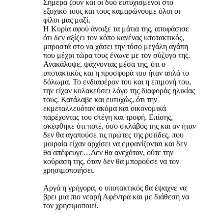
Σήμερα ζουν και οι δυο ευτυχισμένοι στο
εξοχικό τους και τους καμαρώνουμε όλοι οι
φίλοι μας μαζί.
Η Κυρία αφού άνοιξε τα μάτια της, αποφάσισε
ότι δεν αξίζει τον κόπο κανένας υποτακτικός,
μπροστά στο να χάσει την τόσο μεγάλη αγάπη
που μέχρι τώρα τους ένωνε με τον σύζυγο της.
Ανακάλυψε, ψάχνοντας μέσα της, ότι ο
υποτακτικός και η προσφορά του ήταν απλά το
δόλωμα. Το ενδιαφέρον του και η επιμονή του,
την είχαν κολακεύσει λόγο της διαφοράς ηλικίας
τους. Κατάλαβε και ευτυχώς, ότι την
εκμεταλλευόταν ακόμα και οικονομικά
παρέχοντας του στέγη και τροφή. Επίσης,
σκέφθηκε ότι ποτέ, όσο σκλάβος της και αν ήταν
δεν θα αγαπούσε τις πρώτες της ρυτίδες, που
μοιραία είχαν αρχίσει να εμφανίζονται και δεν
θα απέφευγε…Δεν θα ανεχόταν, ούτε την
κούραση της, όταν δεν θα μπορούσε να τον
χρησιμοποιήσει.
Αργά η γρήγορα, ο υποτακτικός θα έψαχνε να
βρει μια πιο νεαρή Αφέντρα και με διάθεση να
τον χρησιμοποιεί.