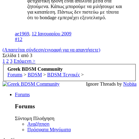
φετιχιστική ηδονή είναι απόλυτα μέσα στα
ζητούμενα. Κάπως μπορούμε να μιλήσουμε και
για καταπίεση. Πάντως δεν πιστεύω με τίποτα
ότι το bondage εμπεριέχει εξευτελισμό.
ae1969
,
12 Ιανουαρίου 2009
#12
(Απαιτείται σύνδεση/εγγραφή για να απαντήσετε)
Σελίδα 1 από 3
1
2
3
Επόμενη >
Greek BDSM Community
Forums
>
BDSM
>
BDSM Τεχνικές
>
Ignore Threads by
Nobita
Forums
Forums
Σύντομη Πλοήγηση
Αναζήτηση
Πρόσφατα Μηνύματα