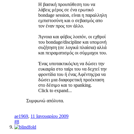
Η βασική προυπόθεση του να
λάβεις μέρος σε ένα ερωτικό
bondage session, είναι η παραλληλη
εμπιστοσύνη και ο σεβασμός απο
τον έναν προς τον άλλο.
Άγνοια και φόβος λοιπόν, οι εχθροί
του bondage/discipline και υπομονή
συζήτηση (σε λογικά πλαίσια) αλλά
και πειραματισμός οι σύμμαχοι του.
Ένας υποτακτικός/κη να δώσει την
ευκαιρία στο ταίρι του να δεχτεί την
φροντίδα του ή ένας Αφέντης/ρα να
δώσει μια διαφορετική προέκταση
στο δέσιμο και το spanking.
Click to expand...
Συμφωνώ απόλυτα.
ae1969
,
11 Ιανουαρίου 2009
#8