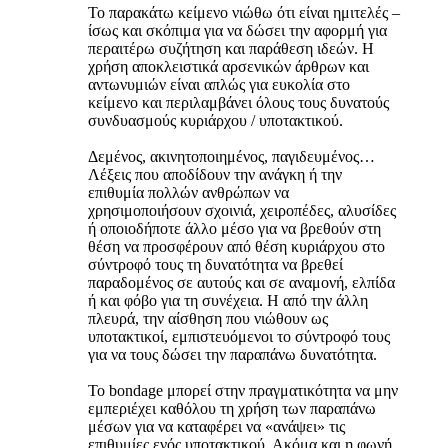
Το παρακάτω κείμενο νιώθω ότι είναι ημιτελές –
ίσως και σκόπιμα για να δώσει την αφορμή για
περαιτέρω συζήτηση και παράθεση ιδεών. Η
χρήση αποκλειστικά αρσενικών άρθρων και
αντωνυμιών είναι απλώς για ευκολία στο
κείμενο και περιλαμβάνει όλους τους δυνατούς
συνδυασμούς κυριάρχου / υποτακτικού.
Δεμένος, ακινητοποιημένος, παγιδευμένος…
Λέξεις που αποδίδουν την ανάγκη ή την
επιθυμία πολλών ανθρώπων να
χρησιμοποιήσουν σχοινιά, χειροπέδες, αλυσίδες
ή οποιοδήποτε άλλο μέσο για να βρεθούν στη
θέση να προσφέρουν από θέση κυριάρχου στο
σύντροφό τους τη δυνατότητα να βρεθεί
παραδομένος σε αυτούς και σε αναμονή, ελπίδα
ή και φόβο για τη συνέχεια. Η από την άλλη
πλευρά, την αίσθηση που νιώθουν ως
υποτακτικοί, εμπιστευόμενοι το σύντροφό τους
για να τους δώσει την παραπάνω δυνατότητα.
Το bondage μπορεί στην πραγματικότητα να μην
εμπεριέχει καθόλου τη χρήση των παραπάνω
μέσων για να καταφέρει να «ανάψει» τις
επιθυμίες ενός υποτακτικού. Ακόμα και η φωνή