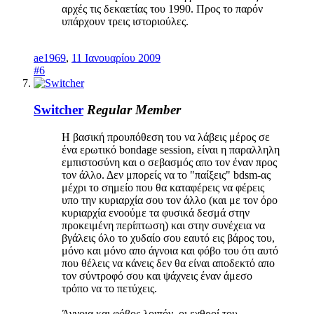
αρχές τις δεκαετίας του 1990. Προς το παρόν
υπάρχουν τρεις ιστοριούλες.
ae1969
,
11 Ιανουαρίου 2009
#6
Switcher
Regular Member
Η βασική προυπόθεση του να λάβεις μέρος σε
ένα ερωτικό bondage session, είναι η παραλληλη
εμπιστοσύνη και ο σεβασμός απο τον έναν προς
τον άλλο. Δεν μπορείς να το "παίξεις" bdsm-ας
μέχρι το σημείο που θα καταφέρεις να φέρεις
υπο την κυριαρχία σου τον άλλο (και με τον όρο
κυριαρχία ενοούμε τα φυσικά δεσμά στην
προκειμένη περίπτωση) και στην συνέχεια να
βγάλεις όλο το χυδαίο σου εαυτό εις βάρος του,
μόνο και μόνο απο άγνοια και φόβο του ότι αυτό
που θέλεις να κάνεις δεν θα είναι αποδεκτό απο
τον σύντροφό σου και ψάχνεις έναν άμεσο
τρόπο να το πετύχεις.
Άγνοια και φόβος λοιπόν, οι εχθροί του