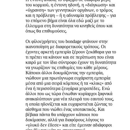
του κορμιού, η έντονη ηδονή, η «διόγκωση» και
«ύγρανση» των γεννητικών οργάνων, ο τρόμος
και η πρόβλεψη – ή η αδυναμία πρόβλεψης – για
το επόμενο βήμα είναι όλα εδώ μαζί με το
έλλειμμα στη δυνατότητα να κινηθείς όπου και
όπως θα επιθυμούσες.
Οι φίλοι/χρήστες του bondage φτάνουν στην
ικανοποίηση με διαφορετικούς τρόπους. Οι
έχοντες αρκετή εμπειρία ξέρουν ξεκάθαρα για το
τι πρέπει να κάνουν και σε περίπτωση που είναι
καιρό με τον ίδιο σύντροφο έχουν τη δυνατότητα
να γνωρίζουν τις επιθυμίες του κάθε μέρους.
Κάποιοι άλλοι δοκιμάζοντας την εμπειρία,
νιώθουν μια πρωτόγνωρα ευχάριστη εμπειρία
μέσα από μια σειρά κόμπους ή τα «κλικς» από
ένα ή περισσότερα ζευγάρια χειροπέδες. Ενώ
άλλοι που ως τώρα ένιωθαν κυρίαρχοι ξαφνικά
ανακαλύπτουν μια νέα πλευρά του εαυτού τους,
η οποία ηδονίζεται και ευχαριστιέται ζώντας το
αίσθημα που νιώθει ένας υποτακτικός. Και
βέβαια πάντα θα υπάρχουν κάποιοι που
δοκίμασαν, αλλά για διαφόρους λόγους το
«γλυκό δεν έδεσε» και είτε έμειναν αδιάφοροι