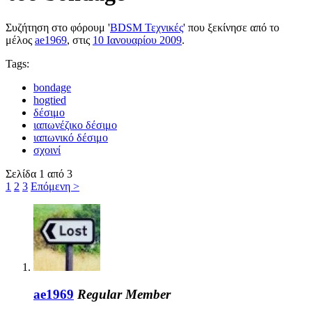
Συζήτηση στο φόρουμ '
BDSM Τεχνικές
' που ξεκίνησε από το
μέλος
ae1969
, στις
10 Ιανουαρίου 2009
.
Tags:
bondage
hogtied
δέσιμο
ιαπωνέζικο δέσιμο
ιαπωνικό δέσιμο
σχοινί
Σελίδα 1 από 3
1
2
3
Επόμενη >
ae1969
Regular Member