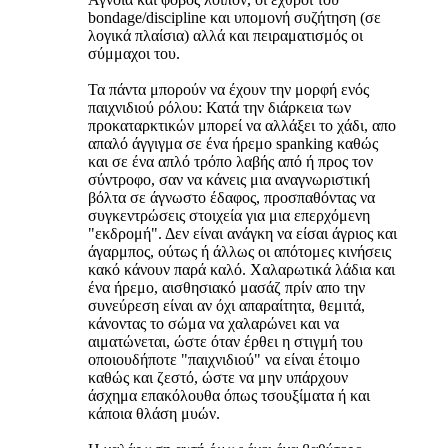
bondage/discipline και υπομονή συζήτηση (σε
λογικά πλαίσια) αλλά και πειραματισμός οι
σύμμαχοι του.
Τα πάντα μπορούν να έχουν την μορφή ενός
παιχνιδιού ρόλου: Κατά την διάρκεια των
προκαταρκτικών μπορεί να αλλάξει το χάδι, απο
απαλό άγγιγμα σε ένα ήρεμο spanking καθώς
και σε ένα απλό τρόπο λαβής από ή προς τον
σύντροφο, σαν να κάνεις μια αναγνωριστική
βόλτα σε άγνωστο έδαφος, προσπαθόντας να
συγκεντρώσεις στοιχεία για μια επερχόμενη
"εκδρομή". Δεν είναι ανάγκη να είσαι άγριος και
άγαρμπος, ούτως ή άλλως οι απότομες κινήσεις
κακό κάνουν παρά καλό. Χαλαρωτικά λάδια και
ένα ήρεμο, αισθησιακό μασάζ πρίν απο την
συνεύρεση είναι αν όχι απαραίτητα, θεμιτά,
κάνοντας το σώμα να χαλαρώνει και να
αιματώνεται, ώστε όταν έρθει η στιγμή του
οποιουδήποτε "παιχνιδιού" να είναι έτοιμο
καθώς και ζεστό, ώστε να μην υπάρχουν
άσχημα επακόλουθα όπως τσουξίματα ή και
κάποια θλάση μυών.