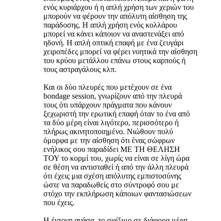
ενός κυριάρχου ή η απλή χρήση των χεριών του
μπορούν να φέρουν την απόλυτη αίσθηση της
παράδοσης. Η απλή χρήση ενός κολλάρου
μπορεί να κάνει κάποιον να αναστενάξει από
ηδονή. Η απλή οπτική επαφή με ένα ζευγάρι
χειροπέδες μπορεί να φέρει νοητικά την αίσθηση
του κρύου μετάλλου επάνω στους καρπούς ή
τους αστραγάλους κλπ.
Και οι δύο πλευρές που μετέχουν σε ένα
bondage session, γνωρίζουν από την πλευρά
τους ότι υπάρχουν πράγματα που κάνουν
ξεχωριστή την ερωτική επαφή όταν το ένα από
τα δύο μέρη είναι λιγότερο, περισσότερο ή
πλήρως ακινητοποιημένο. Νιώθουν πολύ
όμορφα με την αίσθηση ότι ένας σώφρων
ενήλικος σου παραδίδει ΜΕ ΤΗ ΘΕΛΗΣΗ
ΤΟΥ το κορμί του, χωρίς να είναι σε λίγη ώρα
σε θέση να αντισταθεί ή από την άλλη πλευρά
ότι έχεις μια σχέση απόλυτης εμπιστοσύνης
ώστε να παραδωθείς στο σύντροφό σου με
στόχο την εκπλήρωση κάποιων φαντασιώσεων
που έχεις.
Η έντονη ανάσα, το σφίξιμο σε διάφορα μέρη