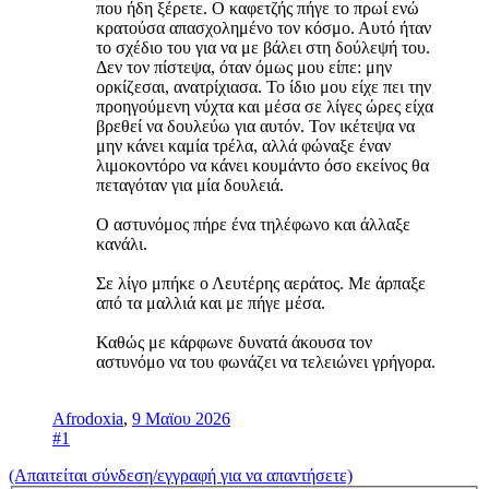
που ήδη ξέρετε. Ο καφετζής πήγε το πρωί ενώ
κρατούσα απασχολημένο τον κόσμο. Αυτό ήταν
το σχέδιο του για να με βάλει στη δούλεψή του.
Δεν τον πίστεψα, όταν όμως μου είπε: μην
ορκίζεσαι, ανατρίχιασα. Το ίδιο μου είχε πει την
προηγούμενη νύχτα και μέσα σε λίγες ώρες είχα
βρεθεί να δουλεύω για αυτόν. Τον ικέτεψα να
μην κάνει καμία τρέλα, αλλά φώναξε έναν
λιμοκοντόρο να κάνει κουμάντο όσο εκείνος θα
πεταγόταν για μία δουλειά.
Ο αστυνόμος πήρε ένα τηλέφωνο και άλλαξε
κανάλι.
Σε λίγο μπήκε ο Λευτέρης αεράτος. Με άρπαξε
από τα μαλλιά και με πήγε μέσα.
Καθώς με κάρφωνε δυνατά άκουσα τον
αστυνόμο να του φωνάζει να τελειώνει γρήγορα.
Afrodoxia
,
9 Μαϊου 2026
#1
(Απαιτείται σύνδεση/εγγραφή για να απαντήσετε)