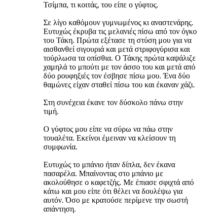
Τσίμπα, τι κοιτάς, του είπε ο γύφτος.
Σε λίγο καθόμουν γυμνωμένος κι αναστενάρης.
Ευτυχώς έκρυβα τις μελανιές πίσω από τον όγκο
του Τάκη. Πρώτα εξέτασε τη στύση μου για να
αισθανθεί σιγουριά και μετά στριφογύρισα και
τούρλωσα τα οπίσθια. Ο Τάκης πρώτα καψάλιζε
χαμηλά το μπούτι με τον άσσο του και μετά από
δύο ρουφηξιές τον έσβησε πίσω μου. Ένα δύο
θαμώνες είχαν σταθεί πίσω του και έκαναν χάζι.
Στη συνέχεια έκανε τον δύσκολο πάνω στην
τιμή.
Ο γύφτος μου είπε να σύρω να πάω στην
τουαλέτα. Εκείνοι έμειναν να κλείσουν τη
συμφωνία.
Ευτυχώς το μπάνιο ήταν δίπλα, δεν έκανα
πασαρέλα. Μπαίνοντας στο μπάνιο με
ακολούθησε ο καφετζής. Με έπιασε σφιχτά από
κάτω και μου είπε ότι θέλει να δουλέψω για
αυτόν. Όσο με κρατούσε περίμενε την σωστή
απάντηση.