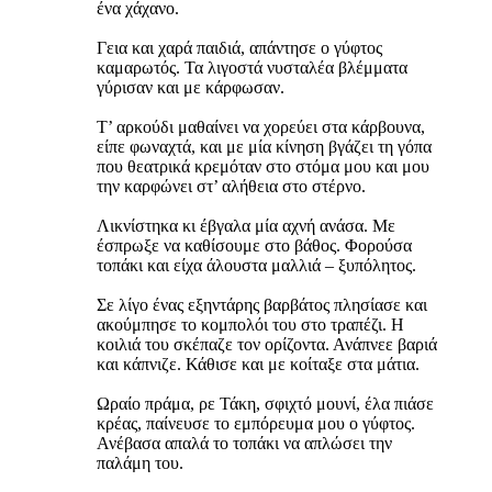
ένα χάχανο.
Γεια και χαρά παιδιά, απάντησε ο γύφτος
καμαρωτός. Τα λιγοστά νυσταλέα βλέμματα
γύρισαν και με κάρφωσαν.
Τ’ αρκούδι μαθαίνει να χορεύει στα κάρβουνα,
είπε φωναχτά, και με μία κίνηση βγάζει τη γόπα
που θεατρικά κρεμόταν στο στόμα μου και μου
την καρφώνει στ’ αλήθεια στο στέρνο.
Λικνίστηκα κι έβγαλα μία αχνή ανάσα. Με
έσπρωξε να καθίσουμε στο βάθος. Φορούσα
τοπάκι και είχα άλουστα μαλλιά – ξυπόλητος.
Σε λίγο ένας εξηντάρης βαρβάτος πλησίασε και
ακούμπησε το κομπολόι του στο τραπέζι. Η
κοιλιά του σκέπαζε τον ορίζοντα. Ανάπνεε βαριά
και κάπνιζε. Κάθισε και με κοίταξε στα μάτια.
Ωραίο πράμα, ρε Τάκη, σφιχτό μουνί, έλα πιάσε
κρέας, παίνευσε το εμπόρευμα μου ο γύφτος.
Ανέβασα απαλά το τοπάκι να απλώσει την
παλάμη του.