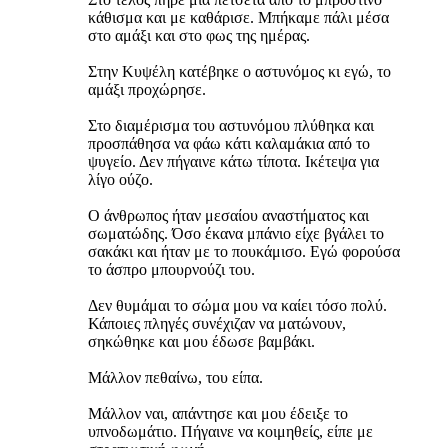
κάθισμα και με καθάρισε. Μπήκαμε πάλι μέσα
στο αμάξι και στο φως της ημέρας.
Στην Κυψέλη κατέβηκε ο αστυνόμος κι εγώ, το
αμάξι προχώρησε.
Στο διαμέρισμα του αστυνόμου πλύθηκα και
προσπάθησα να φάω κάτι καλαμάκια από το
ψυγείο. Δεν πήγαινε κάτω τίποτα. Ικέτεψα για
λίγο ούζο.
Ο άνθρωπος ήταν μεσαίου αναστήματος και
σωματώδης. Όσο έκανα μπάνιο είχε βγάλει το
σακάκι και ήταν με το πουκάμισο. Εγώ φορούσα
το άσπρο μπουρνούζι του.
Δεν θυμάμαι το σώμα μου να καίει τόσο πολύ.
Κάποιες πληγές συνέχιζαν να ματώνουν,
σηκώθηκε και μου έδωσε βαμβάκι.
Μάλλον πεθαίνω, του είπα.
Μάλλον ναι, απάντησε και μου έδειξε το
υπνοδωμάτιο. Πήγαινε να κοιμηθείς, είπε με