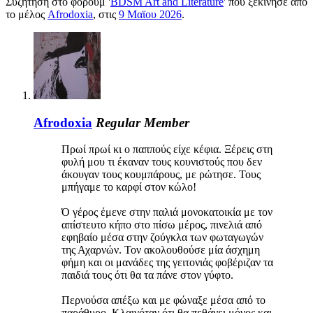
Συζήτηση στο φόρουμ '
BDSM Art and Literature
' που ξεκίνησε από
το μέλος
Afrodoxia
, στις
9 Μαϊου 2026
.
Afrodoxia
Regular Member
Πρωί πρωί κι ο παππούς είχε κέφια. Ξέρεις στη
φυλή μου τι έκαναν τους κουνιστούς που δεν
άκουγαν τους κουμπάρους, με ρώτησε. Τους
μπήγαμε το καρφί στον κώλο!
Ό γέρος έμενε στην παλιά μονοκατοικία με τον
απίστευτο κήπο στο πίσω μέρος, πινελιά από
εφηβαίο μέσα στην ζούγκλα των φωταγωγών
της Αχαρνών. Τον ακολουθούσε μία άσχημη
φήμη και οι μανάδες της γειτονιάς φοβέριζαν τα
παιδιά τους ότι θα τα πάνε στον γύφτο.
Περνούσα απέξω και με φώναξε μέσα από το
παράθυρο. Κλαιγόταν ότι θα πεθάνει μόνος και