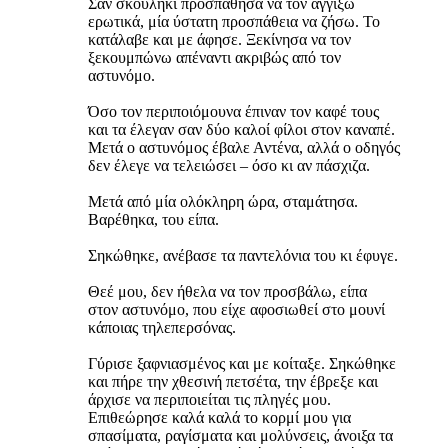
Σαν σκουλήκι προσπάθησα να τον αγγίξω
ερωτικά, μία ύστατη προσπάθεια να ζήσω. Το
κατάλαβε και με άφησε. Ξεκίνησα να τον
ξεκουμπώνω απέναντι ακριβώς από τον
αστυνόμο.
Όσο τον περιποιόμουνα έπιναν τον καφέ τους
και τα έλεγαν σαν δύο καλοί φίλοι στον καναπέ.
Μετά ο αστυνόμος έβαλε Αντένα, αλλά ο οδηγός
δεν έλεγε να τελειώσει – όσο κι αν πάσχιζα.
Μετά από μία ολόκληρη ώρα, σταμάτησα.
Βαρέθηκα, του είπα.
Σηκώθηκε, ανέβασε τα παντελόνια του κι έφυγε.
Θεέ μου, δεν ήθελα να τον προσβάλω, είπα
στον αστυνόμο, που είχε αφοσιωθεί στο μουνί
κάποιας τηλεπερσόνας.
Γύρισε ξαφνιασμένος και με κοίταξε. Σηκώθηκε
και πήρε την χθεσινή πετσέτα, την έβρεξε και
άρχισε να περιποιείται τις πληγές μου.
Επιθεώρησε καλά καλά το κορμί μου για
σπασίματα, ραγίσματα και μολύνσεις, άνοιξα τα