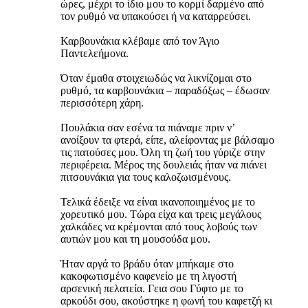
ώρες, μέχρι το ίδιο μου το κορμί δαρμένο από
τον ρυθμό να υπακούσει ή να καταρρεύσει.
Καρβουνάκια κλέβαμε από τον Άγιο
Παντελεήμονα.
Όταν έμαθα στοιχειωδώς να λικνίζομαι στο
ρυθμό, τα καρβουνάκια – παραδόξως – έδωσαν
περισσότερη χάρη.
Πουλάκια σαν εσένα τα πιάναμε πριν ν’
ανοίξουν τα φτερά, είπε, αλείφοντας με βάλσαμο
τις πατούσες μου. Όλη τη ζωή του γύριζε στην
περιφέρεια. Μέρος της δουλειάς ήταν να πιάνει
πιτσουνάκια για τους καλοζωισμένους.
Τελικά έδειξε να είναι ικανοποιημένος με το
χορευτικό μου. Τώρα είχα και τρεις μεγάλους
χαλκάδες να κρέμονται από τους λοβούς των
αυτιών μου και τη μουσούδα μου.
Ήταν αργά το βράδυ όταν μπήκαμε στο
κακοφωτισμένο καφενείο με τη λιγοστή
αρσενική πελατεία. Γεια σου Γύφτο με το
αρκούδι σου, ακούστηκε η φωνή του καφετζή κι