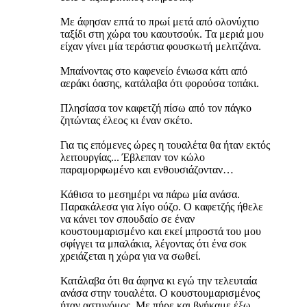
Με άφησαν επτά το πρωί μετά από ολονύχτιο
ταξίδι στη χώρα του καουτσούκ. Τα μεριά μου
είχαν γίνει μία τεράστια φουσκωτή μελιτζάνα.
Μπαίνοντας στο καφενείο ένιωσα κάτι από
αεράκι όασης, κατάλαβα ότι φορούσα τοπάκι.
Πλησίασα τον καφετζή πίσω από τον πάγκο
ζητώντας έλεος κι έναν σκέτο.
Για τις επόμενες ώρες η τουαλέτα θα ήταν εκτός
λειτουργίας... Έβλεπαν τον κώλο
παραμορφωμένο και ενθουσιάζονταν…
Κάθισα το μεσημέρι να πάρω μία ανάσα.
Παρακάλεσα για λίγο ούζο. Ο καφετζής ήθελε
να κάνει τον σπουδαίο σε έναν
κουστουμαρισμένο και εκεί μπροστά του μου
σφίγγει τα μπαλάκια, λέγοντας ότι ένα σοκ
χρειάζεται η χώρα για να σωθεί.
Κατάλαβα ότι θα άφηνα κι εγώ την τελευταία
ανάσα στην τουαλέτα. Ο κουστουμαρισμένος
ήταν αστυνόμος. Με πήρε και βγήκαμε έξω.