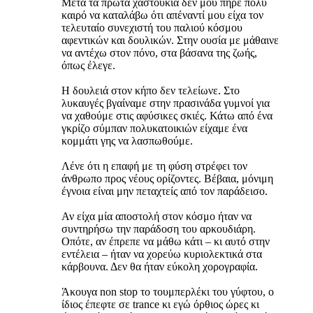
Μετά τα πρώτα χαστούκια δεν μου πήρε πολύ
καιρό να καταλάβω ότι απέναντί μου είχα τον
τελευταίο συνεχιστή του παλιού κόσμου
αφεντικών και δουλικών. Στην ουσία με μάθαινε
να αντέχω στον πόνο, στα βάσανα της ζωής,
όπως έλεγε.
Η δουλειά στον κήπο δεν τελείωνε. Στο
λυκαυγές βγαίναμε στην πρασινάδα γυμνοί για
να χαθούμε στις αφύσικες σκιές. Κάτω από ένα
γκρίζο σύμπαν πολυκατοικιών είχαμε ένα
κομμάτι γης να λασπωθούμε.
Λένε ότι η επαφή με τη φύση στρέφει τον
άνθρωπο προς νέους ορίζοντες. Βέβαια, μόνιμη
έγνοια είναι μην πεταχτείς από τον παράδεισο.
Αν είχα μία αποστολή στον κόσμο ήταν να
συντηρήσω την παράδοση του αρκουδιάρη.
Οπότε, αν έπρεπε να μάθω κάτι – κι αυτό στην
εντέλεια – ήταν να χορεύω κυριολεκτικά στα
κάρβουνα. Δεν θα ήταν εύκολη χορογραφία.
Άκουγα non stop το τουμπερλέκι του γύφτου, ο
ίδιος έπεφτε σε trance κι εγώ όρθιος ώρες κι