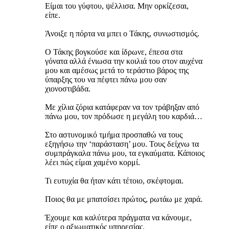
Είμαι του γύφτου, ψέλλισα. Μην ορκίζεσαι,
είπε.
Άνοιξε η πόρτα να μπει ο Τάκης, συνωστισμός.
Ο Τάκης βογκούσε και ίδρωνε, έπεσα στα
γόνατα αλλά ένιωσα την κοιλιά του στον αυχένα
μου και αμέσως μετά το τεράστιο βάρος της
ύπαρξης του να πέφτει πάνω μου σαν
χιονοστιβάδα.
Με χίλια ζόρια κατάφεραν να τον τράβηξαν από
πάνω μου, τον πρόδωσε η μεγάλη του καρδιά…
Στο αστυνομικό τμήμα προσπαθώ να τους
εξηγήσω την ‘παράσταση’ μου. Τους δείχνω τα
συμπράγκαλα πάνω μου, τα εγκαύματα. Κάποιος
λέει πώς είμαι χαμένο κορμί.
Τι ευτυχία θα ήταν κάτι τέτοιο, σκέφτομαι.
Ποιος θα με μπατσίσει πρώτος, ρωτάω με χαρά.
Έχουμε και καλύτερα πράγματα να κάνουμε,
είπε ο αξιωματικός υπηρεσίας.