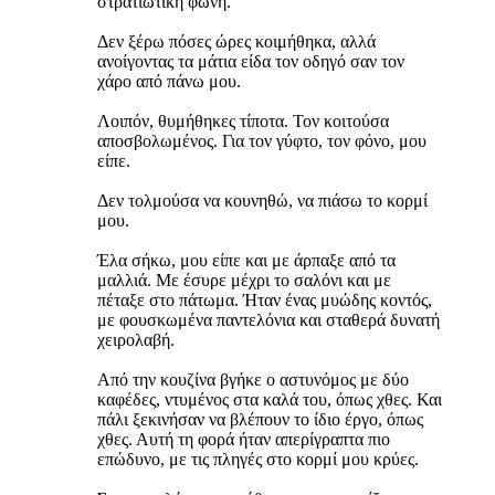
στρατιωτική φωνή.
Δεν ξέρω πόσες ώρες κοιμήθηκα, αλλά
ανοίγοντας τα μάτια είδα τον οδηγό σαν τον
χάρο από πάνω μου.
Λοιπόν, θυμήθηκες τίποτα. Τον κοιτούσα
αποσβολωμένος. Για τον γύφτο, τον φόνο, μου
είπε.
Δεν τολμούσα να κουνηθώ, να πιάσω το κορμί
μου.
Έλα σήκω, μου είπε και με άρπαξε από τα
μαλλιά. Με έσυρε μέχρι το σαλόνι και με
πέταξε στο πάτωμα. Ήταν ένας μυώδης κοντός,
με φουσκωμένα παντελόνια και σταθερά δυνατή
χειρολαβή.
Από την κουζίνα βγήκε ο αστυνόμος με δύο
καφέδες, ντυμένος στα καλά του, όπως χθες. Και
πάλι ξεκινήσαν να βλέπουν το ίδιο έργο, όπως
χθες. Αυτή τη φορά ήταν απερίγραπτα πιο
επώδυνο, με τις πληγές στο κορμί μου κρύες.