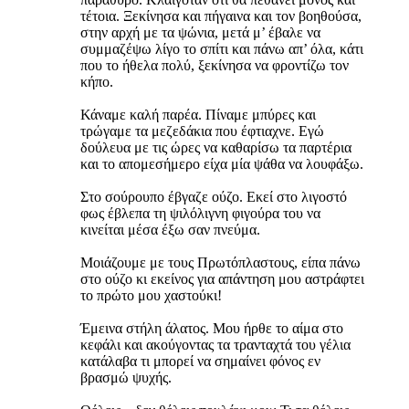
τέτοια. Ξεκίνησα και πήγαινα και τον βοηθούσα,
στην αρχή με τα ψώνια, μετά μ’ έβαλε να
συμμαζέψω λίγο το σπίτι και πάνω απ’ όλα, κάτι
που το ήθελα πολύ, ξεκίνησα να φροντίζω τον
κήπο.
Κάναμε καλή παρέα. Πίναμε μπύρες και
τρώγαμε τα μεζεδάκια που έφτιαχνε. Εγώ
δούλευα με τις ώρες να καθαρίσω τα παρτέρια
και το απομεσήμερο είχα μία ψάθα να λουφάξω.
Στο σούρουπο έβγαζε ούζο. Εκεί στο λιγοστό
φως έβλεπα τη ψιλόλιγνη φιγούρα του να
κινείται μέσα έξω σαν πνεύμα.
Μοιάζουμε με τους Πρωτόπλαστους, είπα πάνω
στο ούζο κι εκείνος για απάντηση μου αστράφτει
το πρώτο μου χαστούκι!
Έμεινα στήλη άλατος. Μου ήρθε το αίμα στο
κεφάλι και ακούγοντας τα τρανταχτά του γέλια
κατάλαβα τι μπορεί να σημαίνει φόνος εν
βρασμώ ψυχής.