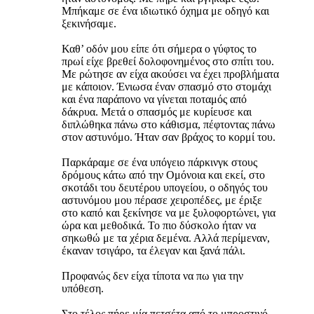
Μπήκαμε σε ένα ιδιωτικό όχημα με οδηγό και
ξεκινήσαμε.
Καθ’ οδόν μου είπε ότι σήμερα ο γύφτος το
πρωί είχε βρεθεί δολοφονημένος στο σπίτι του.
Με ρώτησε αν είχα ακούσει να έχει προβλήματα
με κάποιον. Ένιωσα έναν σπασμό στο στομάχι
και ένα παράπονο να γίνεται ποταμός από
δάκρυα. Μετά ο σπασμός με κυρίευσε και
διπλώθηκα πάνω στο κάθισμα, πέφτοντας πάνω
στον αστυνόμο. Ήταν σαν βράχος το κορμί του.
Παρκάραμε σε ένα υπόγειο πάρκινγκ στους
δρόμους κάτω από την Ομόνοια και εκεί, στο
σκοτάδι του δευτέρου υπογείου, ο οδηγός του
αστυνόμου μου πέρασε χειροπέδες, με έριξε
στο καπό και ξεκίνησε να με ξυλοφορτώνει, για
ώρα και μεθοδικά. Το πιο δύσκολο ήταν να
σηκωθώ με τα χέρια δεμένα. Αλλά περίμεναν,
έκαναν τσιγάρο, τα έλεγαν και ξανά πάλι.
Προφανώς δεν είχα τίποτα να πω για την
υπόθεση.
Στο τέλος πήρε μία πετσέτα από το μπροστινό