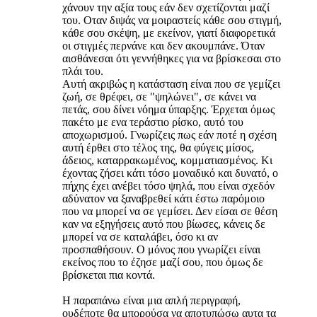
χάνουν την αξία τους εάν δεν σχετίζονται μαζί
του. Οταν διψάς να μοιραστείς κάθε σου στιγμή,
κάθε σου σκέψη, με εκείνον, γιατί διαφορετικά
οι στιγμές περνάνε και δεν ακουμπάνε. Όταν
αισθάνεσαι ότι γεννήθηκες για να βρίσκεσαι στο
πλάι του.
Αυτή ακριβώς η κατάσταση είναι που σε γεμίζει
ζωή, σε θρέφει, σε "ψηλώνει", σε κάνει να
πετάς, σου δίνει νόημα ύπαρξης. Έρχεται όμως
πακέτο με ενα τεράστιο ρίσκο, αυτό του
αποχωρισμού. Γνωρίζεις πως εάν ποτέ η σχέση
αυτή έρθει στο τέλος της, θα φύγεις μίσος,
άδειος, καταρρακωμένος, κομματιασμένος. Κι
έχοντας ζήσει κάτι τόσο μοναδικό και δυνατό, ο
πήχης έχει ανέβει τόσο ψηλά, που είναι σχεδόν
αδύνατον να ξαναβρεθεί κάτι έστω παρόμοιο
που να μπορεί να σε γεμίσει. Δεν είσαι σε θέση
καν να εξηγήσεις αυτό που βίωσες, κάνεις δε
μπορεί να σε καταλάβει, όσο κι αν
προσπαθήσουν. Ο μόνος που γνωρίζει είναι
εκείνος που το έζησε μαζί σου, που όμως δε
βρίσκεται πια κοντά.
Η παραπάνω είναι μια απλή περιγραφή,
ουδέποτε θα μπορούσα να αποτυπώσω αυτα τα