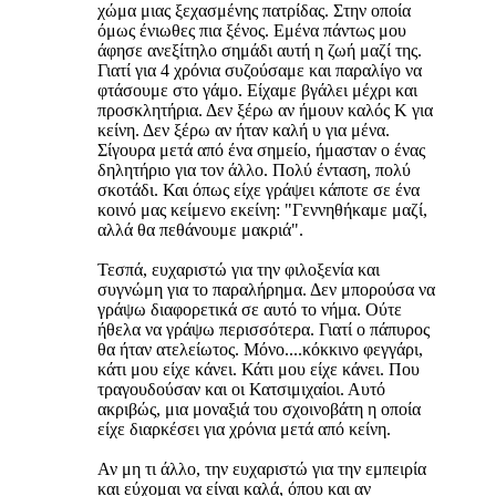
χώμα μιας ξεχασμένης πατρίδας. Στην οποία
όμως ένιωθες πια ξένος. Εμένα πάντως μου
άφησε ανεξίτηλο σημάδι αυτή η ζωή μαζί της.
Γιατί για 4 χρόνια συζούσαμε και παραλίγο να
φτάσουμε στο γάμο. Είχαμε βγάλει μέχρι και
προσκλητήρια. Δεν ξέρω αν ήμουν καλός Κ για
κείνη. Δεν ξέρω αν ήταν καλή υ για μένα.
Σίγουρα μετά από ένα σημείο, ήμασταν ο ένας
δηλητήριο για τον άλλο. Πολύ ένταση, πολύ
σκοτάδι. Και όπως είχε γράψει κάποτε σε ένα
κοινό μας κείμενο εκείνη: "Γεννηθήκαμε μαζί,
αλλά θα πεθάνουμε μακριά".
Τεσπά, ευχαριστώ για την φιλοξενία και
συγνώμη για το παραλήρημα. Δεν μπορούσα να
γράψω διαφορετικά σε αυτό το νήμα. Ούτε
ήθελα να γράψω περισσότερα. Γιατί ο πάπυρος
θα ήταν ατελείωτος. Μόνο....κόκκινο φεγγάρι,
κάτι μου είχε κάνει. Κάτι μου είχε κάνει. Που
τραγουδούσαν και οι Κατσιμιχαίοι. Αυτό
ακριβώς, μια μοναξιά του σχοινοβάτη η οποία
είχε διαρκέσει για χρόνια μετά από κείνη.
Αν μη τι άλλο, την ευχαριστώ για την εμπειρία
και εύχομαι να είναι καλά, όπου και αν