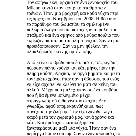
Τον αφήνω εκεί, αρχικά σε ένα ξενοδοχείο του
Milano κοντά στον κεντρικό σταθμό των
τρένων. Ήταν μια βροχερή και κρύα νύχτα περί
τις αρχές του Νοεμβρίου του 2008. Η θέα από
το παράθυρο του δωματίου τα σμιλευμένα
πελώρια άλογα που περιστοιχίζαν το ρολόι του
σταθμού και ένα σμήνος από μαύρα πουλιά που
έκρωζαν ακατάπαυστα όλη τη νύχτα. Σαν να μας
προειδοποιούσαν. Σαν να μην ήθελαν, την
ολοκλήρωση εκείνης της ένωσης.
Από κείνο το βράδυ που έσπασε η "σφραγίδα",
πέρασαν πέντε χρόνια και κάτι μήνες πριν την
πλήρη καύση. Αρχικά, με αργά βήματα και μετά
τον πρώτο χρόνο, ήταν σαν η άβυσσος του ενός
να είχε αρχίσει να κλείνει το μάτι σε κείνη του
αλλού. Μέχρι που μπλέχτηκαν σε ένα κουβάρι,
που ή θα έμενε μπλεγμένο μέχρι
στραγγαλισμού ή θα γινόταν στάχτη. Δεν
γνωρίζω, αφού απομακρυνθήκαμε, πως
συνέχισε την ζωή της. Την είχα ξαναδεί λίγο
καιρό μετά τον χωρισμό μας, κανά χρόνο και
κάτι. Και δυστυχώς καταλήξαμε να
ξαναπεράσουμε μαζί μια νύχτα. Ήταν σαν ένα
περίεργο home coming. Σαν να ξαναφιλούσες το