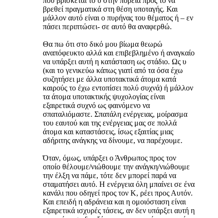
που βρίσκεται το υ στην πορεία προς το να
βρεθεί πραγματικά στη θέση υποταγής. Και
μάλλον αυτό είναι ο πυρήνας του θέματος ή – εν
πάσει περιπτώσει- σε αυτό θα αναφερθώ.
Θα πω ότι στο δικό μου βίωμα θεωρώ
αναπόφευκτο αλλά και επιβεβλημένο ή αναγκαίο
να υπάρξει αυτή η κατάσταση ως στάδιο. Ως υ
(και το γενικεύω κάπως γιατί από τα όσα έχω
συζητήσει με άλλα υποτακτικά άτομα κατά
καιρούς το έχω εντοπίσει πολύ συχνά) ή μάλλον
τα άτομα υποτακτικής ψυχολογίας είναι
εξαιρετικά συχνό ως φαινόμενο να
σπαταλιόμαστε. Σπατάλη ενέργειας, μοίρασμα
του εαυτού και της ενέργειας μας σε πολλά
άτομα και καταστάσεις, ίσως εξαιτίας μιας
αδήριτης ανάγκης να δίνουμε, να παρέχουμε.
Όταν, όμως, υπάρξει ο Άνθρωπος προς τον
οποίο θέλουμε/νιώθουμε την ανάγκη/νιώθουμε
την έλξη να πάμε, τότε δεν μπορεί παρά να
σταματήσει αυτό. Η ενέργεια όλη μπαίνει σε ένα
κανάλι που οδηγεί προς τον Κ, ρέει προς Αυτόν.
Και επειδή η αδράνεια και η ομοιόσταση είναι
εξαιρετικά ισχυρές τάσεις, αν δεν υπάρξει αυτή η