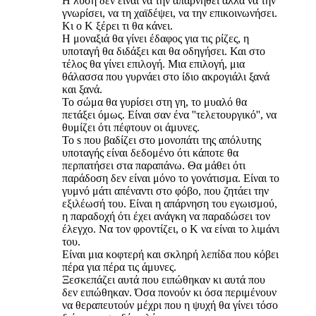
Η λύση δεν είναι να την απαρνηθεί αλλά να την
γνωρίσει, να τη χαϊδέψει, να την επικοινωνήσει.
Κι ο Κ ξέρει τι θα κάνει.
Η μοναξιά θα γίνει έδαφος για τις ρίζες, η
υποταγή θα διδάξει και θα οδηγήσει. Και στο
τέλος θα γίνει επιλογή. Μια επιλογή, μια
θάλασσα που γυρνάει στο ίδιο ακρογιάλι ξανά
και ξανά.
Το σώμα θα γυρίσει στη γη, το μυαλό θα
πετάξει όμως. Είναι σαν ένα ''τελετουργικό'', να
θυμίζει ότι πέφτουν οι άμυνες.
Το s που βαδίζει στο μονοπάτι της απόλυτης
υποταγής είναι δεδομένο ότι κάποτε θα
περπατήσει στα παραπάνω. Θα μάθει ότι
παράδοση δεν είναι μόνο το γονάτισμα. Είναι το
γυμνό μάτι απέναντι στο φόβο, που ζητάει την
εξιλέωσή του. Είναι η απάρνηση του εγωισμού,
η παραδοχή ότι έχει ανάγκη να παραδώσει τον
έλεγχο. Να τον φροντίζει, ο Κ να είναι το λιμάνι
του.
Είναι μια κοφτερή και σκληρή λεπίδα που κόβει
πέρα για πέρα τις άμυνες.
Ξεσκεπάζει αυτά που ειπώθηκαν κι αυτά που
δεν ειπώθηκαν. Όσα πονούν κι όσα περιμένουν
να θεραπευτούν μέχρι που η ψυχή θα γίνει τόσο