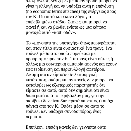
απο-μόνωση δεν ξέρω με ποιον τρόπο μπορεί να
γίνει η αλλαγή και να υπάρξει αυτή η επένδυση
(no economic terms attached) της ενέργειας προς
τον Κ. Για αυτό και έκανα λόγο για
επιβεβλημένο στάδιο. Σαφώς και μπορεί να
φανεί ή και να βιωθεί ενίοτε ως μια κάποια
μοναξιά αυτό «καθ’ οδόν».
Το «μονοπάτι της υποταγής» όπως περιγράφεται
και στον τίτλο είναι ουσιαστικά ένα τρανς, ένα
τούνελ μέσα στο οποίο πορεύεσαι με
προορισμό προς τον Κ. Τα τρανς είναι ούτως ή
άλλως μια εσωτερική εμπειρία αφενός και έχουν
εσωτερίκευση και περισυλλογή αφετέρου.
Ακόμη και αν είμαστε σε λειτουργική
κατάσταση, ακόμη και αν κανείς δεν μπορεί να
καταλάβει ως εξωτερικός παρατηρητής ότι
είμαστε σε αυτά, αυτό δεν σημαίνει ότι είναι
διαπερατά από το περιβάλλον μας, για την
ακρίβεια δεν είναι διαπερατά παρεκτός (και όχι
πάντα) από τον Κ. Οπότε μέσα σε αυτό το
τούνελ, δεν υπάρχει συνοδοιπόρος, ένας
περπατά.
Επιπλέον, επειδή κανείς δεν γεννιέται ούτε