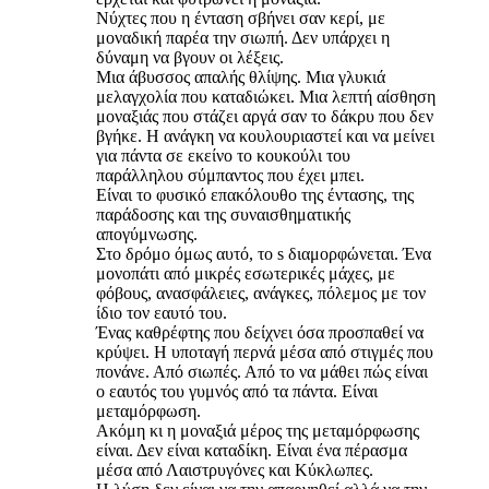
Νύχτες που η ένταση σβήνει σαν κερί, με
μοναδική παρέα την σιωπή. Δεν υπάρχει η
δύναμη να βγουν οι λέξεις.
Μια άβυσσος απαλής θλίψης. Μια γλυκιά
μελαγχολία που καταδιώκει. Μια λεπτή αίσθηση
μοναξιάς που στάζει αργά σαν το δάκρυ που δεν
βγήκε. Η ανάγκη να κουλουριαστεί και να μείνει
για πάντα σε εκείνο το κουκούλι του
παράλληλου σύμπαντος που έχει μπει.
Είναι το φυσικό επακόλουθο της έντασης, της
παράδοσης και της συναισθηματικής
απογύμνωσης.
Στο δρόμο όμως αυτό, το s διαμορφώνεται. Ένα
μονοπάτι από μικρές εσωτερικές μάχες, με
φόβους, ανασφάλειες, ανάγκες, πόλεμος με τον
ίδιο τον εαυτό του.
Ένας καθρέφτης που δείχνει όσα προσπαθεί να
κρύψει. Η υποταγή περνά μέσα από στιγμές που
πονάνε. Από σιωπές. Από το να μάθει πώς είναι
ο εαυτός του γυμνός από τα πάντα. Είναι
μεταμόρφωση.
Ακόμη κι η μοναξιά μέρος της μεταμόρφωσης
είναι. Δεν είναι καταδίκη. Είναι ένα πέρασμα
μέσα από Λαιστρυγόνες και Κύκλωπες.