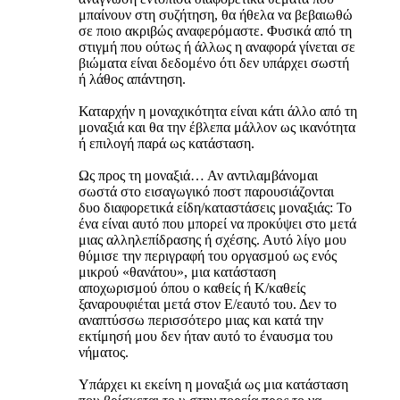
μπαίνουν στη συζήτηση, θα ήθελα να βεβαιωθώ
σε ποιο ακριβώς αναφερόμαστε. Φυσικά από τη
στιγμή που ούτως ή άλλως η αναφορά γίνεται σε
βιώματα είναι δεδομένο ότι δεν υπάρχει σωστή
ή λάθος απάντηση.
Καταρχήν η μοναχικότητα είναι κάτι άλλο από τη
μοναξιά και θα την έβλεπα μάλλον ως ικανότητα
ή επιλογή παρά ως κατάσταση.
Ως προς τη μοναξιά… Αν αντιλαμβάνομαι
σωστά στο εισαγωγικό ποστ παρουσιάζονται
δυο διαφορετικά είδη/καταστάσεις μοναξιάς: Το
ένα είναι αυτό που μπορεί να προκύψει στο μετά
μιας αλληλεπίδρασης ή σχέσης. Αυτό λίγο μου
θύμισε την περιγραφή του οργασμού ως ενός
μικρού «θανάτου», μια κατάσταση
αποχωρισμού όπου ο καθείς ή Κ/καθείς
ξαναρουφιέται μετά στον Ε/εαυτό του. Δεν το
αναπτύσσω περισσότερο μιας και κατά την
εκτίμησή μου δεν ήταν αυτό το έναυσμα του
νήματος.
Υπάρχει κι εκείνη η μοναξιά ως μια κατάσταση