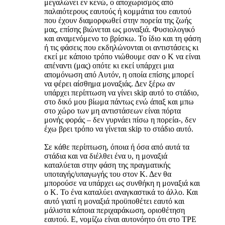
μεγαλώνει εν κενώ, ο αποχωρισμός από
παλαιότερους εαυτούς ή κομμάτια του εαυτού
που έχουν διαμορφωθεί στην πορεία της ζωής
μας, επίσης βιώνεται ως μοναξιά. Φυσιολογικό
και αναμενόμενο το βρίσκω. Το ίδιο και τη φάση
ή τις φάσεις που εκδηλώνονται οι αντιστάσεις κι
εκεί με κάποιο τρόπο νιώθουμε σαν ο Κ να είναι
απέναντι (μας) οπότε κι εκεί υπάρχει μια
απομόνωση από Αυτόν, η οποία επίσης μπορεί
να φέρει αίσθημα μοναξιάς. Δεν ξέρω αν
υπάρχει περίπτωση να γίνει skip αυτό το στάδιο,
στο δικό μου βίωμα πάντως ενώ άπαξ και μπω
στο χώρο των μη αντιστάσεων είναι πόρτα
μονής φοράς – δεν γυρνάει πίσω η πορεία-, δεν
έχω βρει τρόπο να γίνεται skip το στάδιο αυτό.
Σε κάθε περίπτωση, όποια ή όσα από αυτά τα
στάδια και να διέλθει ένα υ, η μοναξιά
καταλύεται στην φάση της πραγματικής
υποταγής/υπαγωγής του στον Κ. Δεν θα
μπορούσε να υπάρχει ως συνθήκη η μοναξιά και
ο Κ. Το ένα καταλύει αναγκαστικά το άλλο. Και
αυτό γιατί η μοναξιά προϋποθέτει εαυτό και
μάλιστα κάποια περιχαράκωση, οριοθέτηση
εαυτού. Ε, νομίζω είναι αυτονόητο ότι στο ΤΡΕ