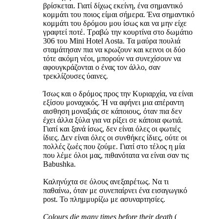
βρίσκεται. Γιατί δίχως εκείνη, ένα σημαντικό
κομμάτι του ποιος είμαι σήμερα. Ένα σημαντικό
κομμάτι του δρόμου μου ίσως και να μην είχε
γραφτεί ποτέ. Τραβώ την κουρτίνα στο δωμάτιο
306 του Mini Hotel Aosta. Τα μαύρα πουλιά
σταμάτησαν πια να κρωζουν και κεινοι οι δύο
τότε ακόμη νέοι, μπορούν να συνεχίσουν να
αφουγκράζονται ο ένας τον άλλο, σαν
τρεκλίζουσες ύαινες.
Ίσως και ο δρόμος προς την Κυριαρχία, να είναι
εξίσου μοναχικός. Ή να αφήνει μια απέραντη
αισθηση μοναξιάς σε κάποιους, όταν πια δεν
έχει άλλα ξύλα για να ρίξει σε κάποια φωτιά.
Γιατί και ξανά ίσως, δεν είναι όλες οι φωτιές
ίδιες. Δεν είναι όλες οι συνθήκες ίδιες, ούτε οι
πολλές ζωές που ζούμε. Γιατί στο τέλος η μία
που λέμε όλοι μας, πιθανότατα να είναι σαν τις
Babushka.
Καληνύχτα σε όλους ανεξαιρέτως. Να τι
παθαίνω, όταν με συνεπαίρνει ένα εισαγωγικό
post. Το πλημμυρίζω με ασυναρτησίες.
Colours die many times before their death
(