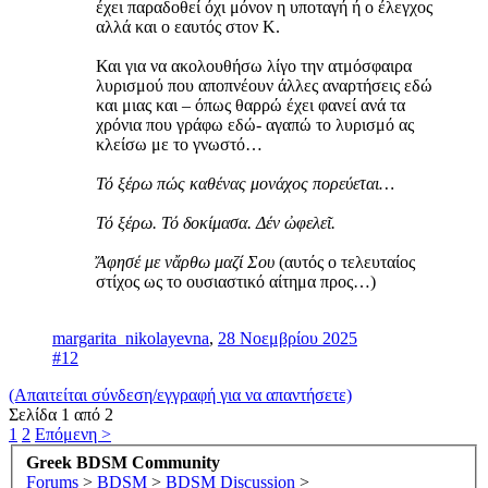
έχει παραδοθεί όχι μόνον η υποταγή ή ο έλεγχος
αλλά και ο εαυτός στον Κ.
Και για να ακολουθήσω λίγο την ατμόσφαιρα
λυρισμού που αποπνέουν άλλες αναρτήσεις εδώ
και μιας και – όπως θαρρώ έχει φανεί ανά τα
χρόνια που γράφω εδώ- αγαπώ το λυρισμό ας
κλείσω με το γνωστό…
Τό ξέρω πώς καθένας μονάχος πορεύεται…
Τό ξέρω. Τό δοκίμασα. Δέν ὠφελεῖ.
Ἄφησέ με νἄρθω μαζί Σου
(αυτός ο τελευταίος
στίχος ως το ουσιαστικό αίτημα προς…)
margarita_nikolayevna
,
28 Νοεμβρίου 2025
#12
(Απαιτείται σύνδεση/εγγραφή για να απαντήσετε)
Σελίδα 1 από 2
1
2
Επόμενη >
Greek BDSM Community
Forums
>
BDSM
>
BDSM Discussion
>