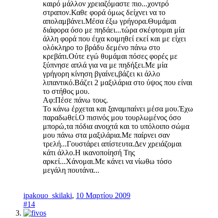
καιρό μάλλον χρειαζόμαστε πιο...χοντρό
στραπον.Καθε φορά όμως δείχνει να το
απολαμβάνει.Μέσα έξω γρήγορα.Θυμάμαι
διάφορα όσο με πηδάει...τώρα σκέφτομαι μία
άλλη φορά που έιχα κοιμηθεί εκεί και με είχει
ολόκληρο το βράδυ δεμένο πάνω στο
κρεβάτι.Ούτε εγώ θυμάμαι πόσες φορές με
ξύπνησε απλά για να με πηδήξει.Με μία
γρήγορη κίνηση βγαίνει,βάζει κι άλλο
λιπαντικό.Βάζει 2 μαξιλάρια στο ύψος που είναι
το στήθος μου.
Αφ:Πέσε πάνω τους.
Το κάνω έρχεται και ξαναμπαίνει μέσα μου.Έχω
παραδωθεί.Ο πισινός μου τουρλωμένος όσο
μπορώ,τα πόδια ανοιχτά και το υπόλοιπο σώμα
μου πάνω στα μαξιλάρια.Με παίρνει σαν
τρελή...Γουστάρει απίστευτα.Δεν χρειάζομαι
κάτι άλλο.Η ικανοποίησή Της
αρκεί...Χάνομαι.Με κάνει να νίωθω τόσο
μεγάλη πουτάνα...
ipakouo_skilaki
,
10 Μαρτίου 2009
#14