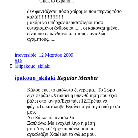
Click to expand...
δεν φαντάζεσαι πόσο χαίρομαι που περνάς τόσο
καλά!!!!!!!!!!!!!!!!!
μακάρι να υπήρχαν περισσότεροι τόσο
ευτυχισμένοι άνθρωποι....... οι κακογαμημένοι
είναι πιο επικίνδυνοι από τους παντελώς
αγάμητους......
irreversible
,
12 Μαρτίου 2009
#16
ipakouo_skilaki
Regular Member
Κάπου εκεί το απόλυτο ξενέρωμα...Το 2ωρο
είχε περάσει.Χτυπάει η υπενθύμηση που ειχα
βάλει στο κινητό.Έχει πάει 12.Πρέπει να
φύγω.Το κατάλαβε.Βγαίνει σιγά σιγά από μέσα
μου.
Αφ:Ξάπλωσε ανάσκελα
Ξαπλώνω.Με ενοχλεί λιγο η μέση
μου.Λογικό.Έρχεται πάνω μου με
αγκαλιάζει.Χαιδεύει το σώμα μου.