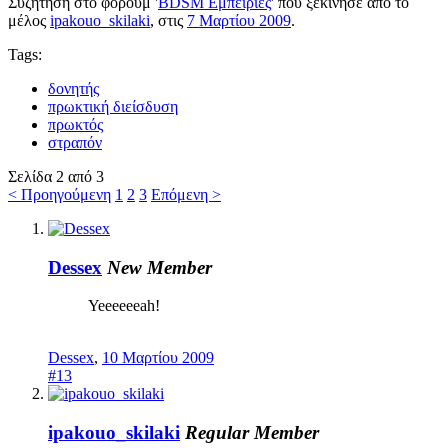
Συζήτηση στο φόρουμ '
BDSM Εμπειρίες
' που ξεκίνησε από το
μέλος
ipakouo_skilaki
, στις
7 Μαρτίου 2009
.
Tags:
δονητής
πρωκτική διείσδυση
πρωκτός
στραπόν
Σελίδα 2 από 3
< Προηγούμενη
1
2
3
Επόμενη >
Dessex
New Member
Yeeeeeeah!
Dessex
,
10 Μαρτίου 2009
#13
ipakouo_skilaki
Regular Member