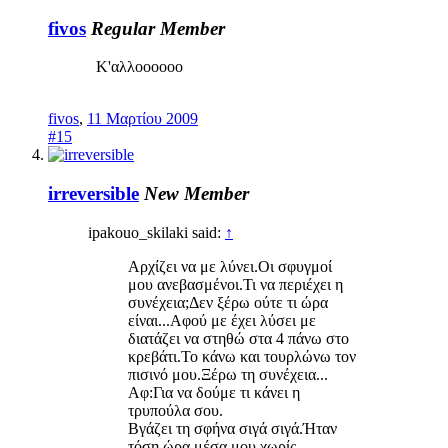
fivos
Regular Member
Κ'αλλοοοοοο
fivos
,
11 Μαρτίου 2009
#15
irreversible
New Member
ipakouo_skilaki said:
↑
Αρχίζει να με λύνει.Οι σφυγμοί
μου ανεβασμένοι.Τι να περιέχει η
συνέχεια;Δεν ξέρω ούτε τι ώρα
είναι...Αφού με έχει λύσει με
διατάζει να στηθώ στα 4 πάνω στο
κρεβάτι.Το κάνω και τουρλώνω τον
πισινό μου.Ξέρω τη συνέχεια...
Αφ:Για να δούμε τι κάνει η
τρυπούλα σου.
Βγάζει τη σφήνα σιγά σιγά.Ήταν
τόση ώρα μέσα μου χωρίς