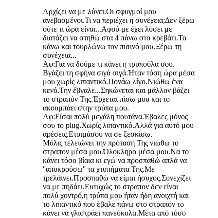
Αρχίζει να με λύνει.Οι σφυγμοί μου
ανεβασμένοι.Τι να περιέχει η συνέχεια;Δεν ξέρω
ούτε τι ώρα είναι...Αφού με έχει λύσει με
διατάζει να στηθώ στα 4 πάνω στο κρεβάτι.Το
κάνω και τουρλώνω τον πισινό μου.Ξέρω τη
συνέχεια...
Αφ:Για να δούμε τι κάνει η τρυπούλα σου.
Βγάζει τη σφήνα σιγά σιγά.Ήταν τόση ώρα μέσα
μου χωρίς λιπαντικό.Πονάω λίγο.Νιώθω ένα
κενό.Την έβγαλε...Σηκώνεται και μάλλον βάζει
το στραπόν Της.Έρχεται πίσω μου και το
ακουμπάει στην τρύπα μου.
Αφ:Είσαι πολύ μεγάλη πουτάνα.Έβαλες μόνος
σου το plug.Χωρίς λιπαντικό.Αλλά για αυτό μου
αρέσεις.Ετοιμάσου να σε ξεσκίσω.
Μόλις τελειώνει την πρότασή Της νιώθω το
στραπον μέσα μου.Όλοκληρο μέσα μου.Να το
κάνει τόσο βίαια κι εγώ να προσπαθώ απλά να
''αποκρούσω'' τα χτυπήματα Της.Με
τρελάινει.Προσπαθώ να είμαι ήσυχος.Συνεχίζει
να με πηδάει.Ευτυχώς το στραπον δεν είναι
πολύ χοντρό,η τρύπα μου ήταν ήδη ανοιχτή και
το λιπαντικό που έβαλε πάνω στο στραπον το
κάνει να γλιστράει πανεύκολα.Μέτα από τόσο