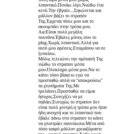
λιπαντικό.Πονάω λίγο.Νιώθω ένα
κενό.Την έβγαλε...Σηκώνεται και
μάλλον βάζει το στραπόν
Της.Έρχεται πίσω μου και το
ακουμπάει στην τρύπα μου.
Αφ:Είσαι πολύ μεγάλη
πουτάνα.Έβαλες μόνος σου το
plug.Χωρίς λιπαντικό.Αλλά για
αυτό μου αρέσεις.Ετοιμάσου να σε
ξεσκίσω.
Μόλις τελειώνει την πρότασή Της
νιώθω το στραπον μέσα
μου.Όλοκληρο μέσα μου.Να το
κάνει τόσο βίαια κι εγώ να
προσπαθώ απλά να ''αποκρούσω''
τα χτυπήματα Της.Με
τρελάινει.Προσπαθώ να είμαι
ήσυχος.Συνεχίζει να με
πηδάει.Ευτυχώς το στραπον δεν
είναι πολύ χοντρό,η τρύπα μου ήταν
ήδη ανοιχτή και το λιπαντικό που
έβαλε πάνω στο στραπον το κάνει
να γλιστράει πανεύκολα.Μέτα από
τόσο καιρό μάλλον χρειαζόμαστε