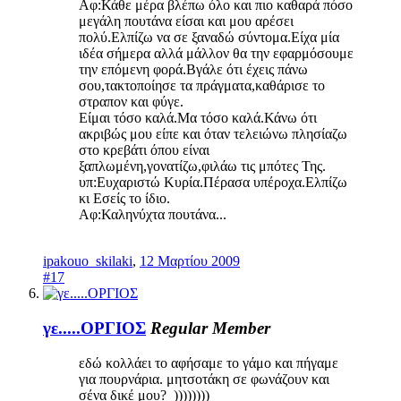
Αφ:Κάθε μέρα βλέπω όλο και πιο καθαρά πόσο
μεγάλη πουτάνα είσαι και μου αρέσει
πολύ.Ελπίζω να σε ξαναδώ σύντομα.Είχα μία
ιδέα σήμερα αλλά μάλλον θα την εφαρμόσουμε
την επόμενη φορά.Βγάλε ότι έχεις πάνω
σου,τακτοποίησε τα πράγματα,καθάρισε το
στραπον και φύγε.
Είμαι τόσο καλά.Μα τόσο καλά.Κάνω ότι
ακριβώς μου είπε και όταν τελειώνω πλησίαζω
στο κρεβάτι όπου είναι
ξαπλωμένη,γονατίζω,φιλάω τις μπότες Της.
υπ:Ευχαριστώ Κυρία.Πέρασα υπέροχα.Ελπίζω
κι Εσείς το ίδιο.
Αφ:Καληνύχτα πουτάνα...
ipakouo_skilaki
,
12 Μαρτίου 2009
#17
γε.....ΟΡΓΙΟΣ
Regular Member
εδώ κολλάει το αφήσαμε το γάμο και πήγαμε
για πουρνάρια. μητσοτάκη σε φωνάζουν και
σένα δικέ μου? ))))))))