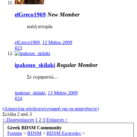
elGreco1969
New Member
καλή ιστορία
elGreco1969
,
12 Μαϊου 2009
#23
ipakouo_skilaki
Regular Member
Σε ευχαριστώ...
ipakouo_skilaki
,
13 Μαϊου 2009
#24
(Απαιτείται σύνδεση/εγγραφή για να απαντήσετε)
Σελίδα 2 από 3
< Προηγούμενη
1
2
3
Επόμενη >
Greek BDSM Community
Forums
>
BDSM
>
BDSM Εμπειρίες
>