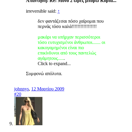
Απάντηση: Re: Μόνο 2 ώρες μπορώ Κυρία...
irreversible said:
↑
δεν φαντάζεσαι πόσο χαίρομαι που
περνάς τόσο καλά!!!!!!!!!!!!!!!!!
μακάρι να υπήρχαν περισσότεροι
τόσο ευτυχισμένοι άνθρωποι....... οι
κακογαμημένοι είναι πιο
επικίνδυνοι από τους παντελώς
αγάμητους.....
.
Click to expand...
Συμφονώ απόλυτα.
johnnys
,
12 Μαρτίου 2009
#20