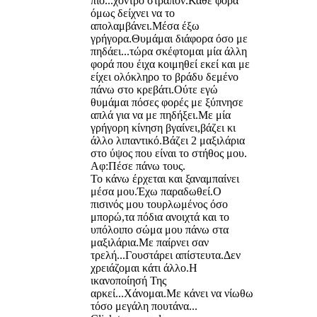
πιο...χοντρό στραπον.Καθε φορά
όμως δείχνει να το
απολαμβάνει.Μέσα έξω
γρήγορα.Θυμάμαι διάφορα όσο με
πηδάει...τώρα σκέφτομαι μία άλλη
φορά που έιχα κοιμηθεί εκεί και με
είχει ολόκληρο το βράδυ δεμένο
πάνω στο κρεβάτι.Ούτε εγώ
θυμάμαι πόσες φορές με ξύπνησε
απλά για να με πηδήξει.Με μία
γρήγορη κίνηση βγαίνει,βάζει κι
άλλο λιπαντικό.Βάζει 2 μαξιλάρια
στο ύψος που είναι το στήθος μου.
Αφ:Πέσε πάνω τους.
Το κάνω έρχεται και ξαναμπαίνει
μέσα μου.Έχω παραδωθεί.Ο
πισινός μου τουρλωμένος όσο
μπορώ,τα πόδια ανοιχτά και το
υπόλοιπο σώμα μου πάνω στα
μαξιλάρια.Με παίρνει σαν
τρελή...Γουστάρει απίστευτα.Δεν
χρειάζομαι κάτι άλλο.Η
ικανοποίησή Της
αρκεί...Χάνομαι.Με κάνει να νίωθω
τόσο μεγάλη πουτάνα...