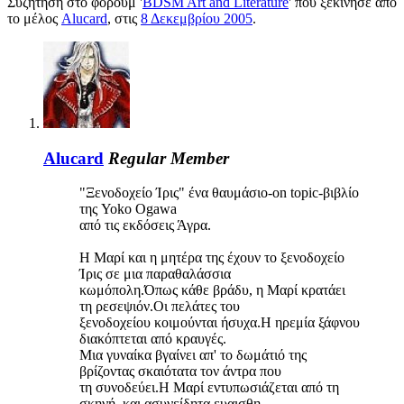
Συζήτηση στο φόρουμ '
BDSM Art and Literature
' που ξεκίνησε από
το μέλος
Alucard
, στις
8 Δεκεμβρίου 2005
.
Alucard
Regular Member
"Ξενοδοχείο Ίρις" ένα θαυμάσιο-on topic-βιβλίο
της Yoko Ogawa
από τις εκδόσεις Άγρα.
Η Μαρί και η μητέρα της έχουν το ξενοδοχείο
Ίρις σε μια παραθαλάσσια
κωμόπολη.Όπως κάθε βράδυ, η Μαρί κρατάει
τη ρεσεψιόν.Οι πελάτες του
ξενοδοχείου κοιμούνται ήσυχα.Η ηρεμία ξάφνου
διακόπτεται από κραυγές.
Μια γυναίκα βγαίνει απ' το δωμάτιό της
βρίζοντας σκαιότατα τον άντρα που
τη συνοδεύει.Η Μαρί εντυπωσιάζεται από τη
σκηνή, και ασυνείδητα ευαισθη-