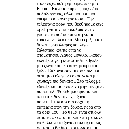
τοσο ευχαριστη εμπειρια απο μια
Κυρια...Καναμε κυριως παιχνιδια
ποδολαγνειας, αλλα που και που
επεφτε και κανα χαστουκι. Την
τελευταια φορα που βρεθηκαμε ειχε
ορεξη να την παρακαλαω να τις
γλυψω τα ποδια και αυτη να με
ταπεινωνει λεκτικα. Μου εριξε κατι
δυνατες σφαλιαρες και λιγο
ζαλιστικα και τις ειπα να
σταματησει. Λαθος μεγαλο. Καπου
εκει ξεφυγε η κατασταση, εβγαλε
μια ζωνη και με εκανε μαυρο στο
ξυλο. Εκλαιγα σαν μικρο παιδι και
αυτη μου ελεγε να σκασω και με
χτυπαγε πιο δυνατα... Στο τελος με
εδιωξε και μου ειπε να μην την ξανα
παρω τηλ. Φοβηθηκα αρκετα και
απο τοτε δεν την εχω ξανα
παρει...Ηταν αρκετα ασχημη
εμπειρια οταν την ζουσα, περα απο
τα ορια μου.. Το θεμα ειναι οτι ολα
αυτα τα σκεφτομαι και κατι με κανει
να θελω να τα ξανα ζησω οχι ομως
σε τετοιο βαθμο...και ισως οχι με