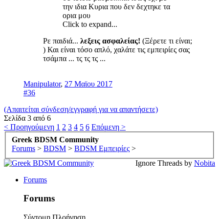
την ιδια Κυρια που δεν δεχτηκε τα
ορια μου
Click to expand...
Ρε παιδιά...
λεξεις ασφαλείας!
(Ξέρετε τι είναι;
) Και είναι τόσο απλό, χαλάτε τις εμπειρίες σας
τσάμπα ... τς τς τς ...
Manipulator
,
27 Μαϊου 2017
#36
(Απαιτείται σύνδεση/εγγραφή για να απαντήσετε)
Σελίδα 3 από 6
< Προηγούμενη
1
2
3
4
5
6
Επόμενη >
Greek BDSM Community
Forums
>
BDSM
>
BDSM Εμπειρίες
>
Ignore Threads by
Nobita
Forums
Forums
Σύντομη Πλοήγηση