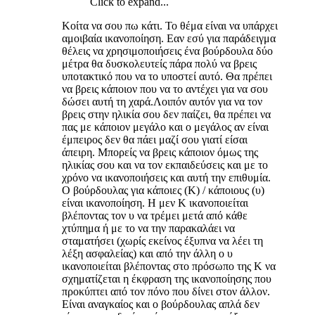
Click to expand...
Κοίτα να σου πω κάτι. Το θέμα είναι να υπάρχει
αμοιβαία ικανοποίηση. Εαν εσύ για παράδειγμα
θέλεις να χρησιμοποιήσεις ένα βούρδουλα δύο
μέτρα θα δυσκολευτείς πάρα πολύ να βρεις
υποτακτικό που να το υποστεί αυτό. Θα πρέπει
να βρεις κάποιον που να το αντέχει για να σου
δώσει αυτή τη χαρά.Λοιπόν αυτόν για να τον
βρεις στην ηλικία σου δεν παίζει, θα πρέπει να
πας με κάποιον μεγάλο και ο μεγάλος αν είναι
έμπειρος δεν θα πάει μαζί σου γιατί είσαι
άπειρη. Μπορείς να βρεις κάποιον όμως της
ηλικίας σου και να τον εκπαιδεύσεις και με το
χρόνο να ικανοποιήσεις και αυτή την επιθυμία.
Ο βούρδουλας για κάποιες (Κ) / κάποιους (υ)
είναι ικανοποίηση. Η μεν Κ ικανοποιείται
βλέποντας τον υ να τρέμει μετά από κάθε
χτύπημα ή με το να την παρακαλάει να
σταματήσει (χωρίς εκείνος έξυπνα να λέει τη
λέξη ασφαλείας) και από την άλλη ο υ
ικανοποιείται βλέποντας στο πρόσωπο της Κ να
σχηματίζεται η έκφραση της ικανοποίησης που
προκύπτει από τον πόνο που δίνει στον άλλον.
Είναι αναγκαίος και ο βούρδουλας απλά δεν