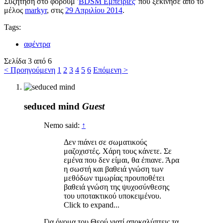
Συζήτηση στο φόρουμ '
BDSM Εμπειρίες
' που ξεκίνησε από το
μέλος
markyr
, στις
29 Απριλίου 2014
.
Tags:
αφέντρα
Σελίδα 3 από 6
< Προηγούμενη
1
2
3
4
5
6
Επόμενη >
seduced mind
Guest
Nemo said:
↑
Δεν πιάνει σε σωματικούς
μαζοχιστές. Χάρη τους κάνετε. Σε
εμένα που δεν είμαι, θα έπιανε. Άρα
η σωστή και βαθειά γνώση των
μεθόδων τιμωρίας προυποθέτει
βαθειά γνώση της ψυχοσύνθεσης
του υποτακτικού υποκειμένου.
Click to expand...
Για όνομα του Θεού γιατί αποκαλύπτεις τα