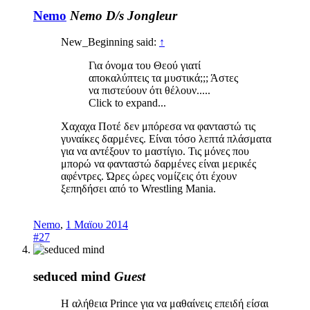
Nemo
Nemo D/s Jongleur
New_Beginning said:
↑
Για όνομα του Θεού γιατί
αποκαλύπτεις τα μυστικά;;; Άστες
να πιστεύουν ότι θέλουν.....
Click to expand...
Χαχαχα Ποτέ δεν μπόρεσα να φανταστώ τις
γυναίκες δαρμένες. Είναι τόσο λεπτά πλάσματα
για να αντέξουν το μαστίγιο. Τις μόνες που
μπορώ να φανταστώ δαρμένες είναι μερικές
αφέντρες. Ώρες ώρες νομίζεις ότι έχουν
ξεπηδήσει από το Wrestling Mania.
Nemo
,
1 Μαϊου 2014
#27
seduced mind
Guest
Η αλήθεια Prince για να μαθαίνεις επειδή είσαι