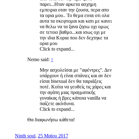
παρει...Ηταν αρκετα ασχημη
εμπειρια οταν την ζουσα, περα απο
τα ορια μου.. Το θεμα ειναι οτι ολα
αυτα τα σκεφτομαι και κατι με κανει
να θελω να τα ξανα ζησω οχι ομως
σε τετοιο βαθμο...και ισως οχι με
την ιδια Κυρια που δεν δεχτηκε τα
ορια μου
Click to expand...
Nemo said:
↑
Mην ασχολείσαι με "αφέντρες". Δεν
υπάρχουν ή είναι σπάνιες και αν δεν
είσαι bisexual δεν θα ταιριάξεις
ποτέ. Κοίτα να γευθείς τις χάρες και
την αγάπη μιας πραγματικής
γυναίκας ή βρες κάποια vanilla να
παίζετε ακίνδυνα.
Click to expand...
Θα διαφωνήσω κάθετα!
Ninth soul
,
25 Μαϊου 2017