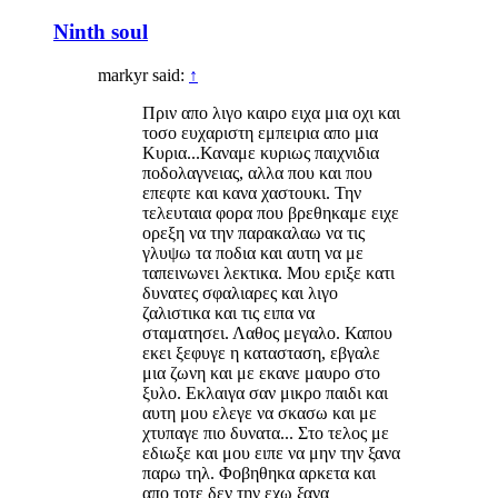
Ninth soul
markyr said:
↑
Πριν απο λιγο καιρο ειχα μια οχι και
τοσο ευχαριστη εμπειρια απο μια
Κυρια...Καναμε κυριως παιχνιδια
ποδολαγνειας, αλλα που και που
επεφτε και κανα χαστουκι. Την
τελευταια φορα που βρεθηκαμε ειχε
ορεξη να την παρακαλαω να τις
γλυψω τα ποδια και αυτη να με
ταπεινωνει λεκτικα. Μου εριξε κατι
δυνατες σφαλιαρες και λιγο
ζαλιστικα και τις ειπα να
σταματησει. Λαθος μεγαλο. Καπου
εκει ξεφυγε η κατασταση, εβγαλε
μια ζωνη και με εκανε μαυρο στο
ξυλο. Εκλαιγα σαν μικρο παιδι και
αυτη μου ελεγε να σκασω και με
χτυπαγε πιο δυνατα... Στο τελος με
εδιωξε και μου ειπε να μην την ξανα
παρω τηλ. Φοβηθηκα αρκετα και
απο τοτε δεν την εχω ξανα