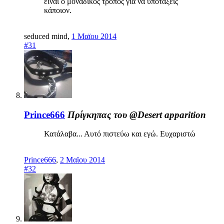
είναι ο μοναδικός τρόπος για να υποτάξεις
κάποιον.
seduced mind
,
1 Μαϊου 2014
#31
Prince666
Πρίγκηπας του @Desert apparition
Κατάλαβα... Αυτό πιστεύω και εγώ. Ευχαριστώ
Prince666
,
2 Μαϊου 2014
#32