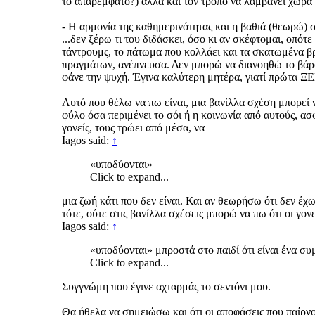
το απαρέμφατο?) αλλά και τον τρόπο να λαμβάνει χώρα 
- Η αρμονία της καθημερινότητας και η βαθιά (θεωρώ) σ
...δεν ξέρω τι του διδάσκει, όσο κι αν σκέφτομαι, οπότ
τάντρουμς, το πάτωμα που κολλάει και τα σκατωμένα β
πραγμάτων, ανέπνευσα. Δεν μπορώ να διανοηθώ το βάρος
φάνε την ψυχή. Έγινα καλύτερη μητέρα, γιατί πρώτ
Αυτό που θέλω να πω είναι, μια βανίλλα σχέση μπορεί ν
φύλο όσα περιμένει το σόι ή η κοινωνία από αυτούς, ασφ
γονείς, τους τρώει από μέσα, να
Iagos said:
↑
«υποδύονται»
Click to expand...
μια ζωή κάτι που δεν είναι. Και αν θεωρήσω ότι δεν έχ
τότε, ούτε στις βανίλλα σχέσεις μπορώ να πω ότι οι γονε
Iagos said:
↑
«υποδύονται» μπροστά στο παιδί ότι είναι ένα συ
Click to expand...
Συγγνώμη που έγινε αχταρμάς το σεντόνι μου.
Θα ήθελα να σημειώσω και ότι οι αποφάσεις που παίρνο