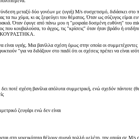
πολιτισμένα.
ύνδεση μεταξύ δύο γονέων με (υγιή) M/s συσχετισμό, διδάσκει στο πα
ε ας τα πω χύμα, κι ας ξεφεύγει του θέματος. Όταν ως σύζυγος είμαι ε
ρακιά. Όταν έφυγε από πάνω μου η "μοιραία δοσμένη ευθύνη" του mi
 που κουβαλούσα, το άγχος, τις "κρίσεις" όταν ήταν βράδυ ή οτιδήπο
α ΞΕΚΟΥΡΑΣΤΗΚΑ.
α είναι υγιής. Μια βανίλλα σχέση όμως στην οποία οι συμμετέχοντες 
υκτιούν "για να διδάξουν στο παιδί ότι οι σχέσεις πρέπει να είναι ι
ω δει ποτέ σχέση βανίλια απόλυτα συμμετρική, ενώ σχεδόν πάντοτε (θ
ίς
μμετρικό ζευγάρι ενώ δεν είναι
νται στη γονεικότητα θέλουν συχνά πολλή μελέτη, την οποία σε Μ/s 