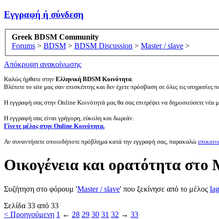
Εγγραφή ή σύνδεση
Greek BDSM Community
Forums
>
BDSM
>
BDSM Discussion
>
Master / slave
>
Απόκρυψη ανακοίνωσης
Καλώς ήρθατε στην
Ελληνική BDSM Κοινότητα
.
Βλέπετε το site μας σαν επισκέπτης και δεν έχετε πρόσβαση σε όλες τις υπηρεσίες πο
Η εγγραφή σας στην Online Κοινότητά μας θα σας επιτρέψει να δημοσιεύσετε νέα 
Η εγγραφή σας είναι γρήγορη, εύκολη και δωρεάν.
Γίνετε μέλος στην Online Κοινότητα.
Αν συναντήσετε οποιοδήποτε πρόβλημα κατά την εγγραφή σας, παρακαλώ
επικοιν
Οικογένεια και ορατότητα στο 
Συζήτηση στο φόρουμ '
Master / slave
' που ξεκίνησε από το μέλος
Ia
Σελίδα 33 από 33
< Προηγούμενη
1
←
28
29
30
31
32
→
33