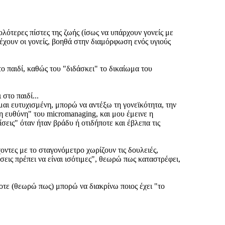
λότερες πίστες της ζωής (ίσως να υπάρχουν γονείς με
έχουν οι γονείς, βοηθά στην διαμόρφωση ενός υγιούς
το παιδί, καθώς του "διδάσκει" το δικαίωμα του
στο παιδί...
είμαι ευτυχισμένη, μπορώ να αντέξω τη γονεϊκότητα, την
η ευθύνη" του micromanaging, και μου έμεινε η
εις" όταν ήταν βράδυ ή οτιδήποτε και έβλεπα τις
οντες με το σταγονόμετρο χωρίζουν τις δουλειές,
έσεις πρέπει να είναι ισότιμες", θεωρώ πως καταστρέφει,
τοτε (θεωρώ πως) μπορώ να διακρίνω ποιος έχει "το