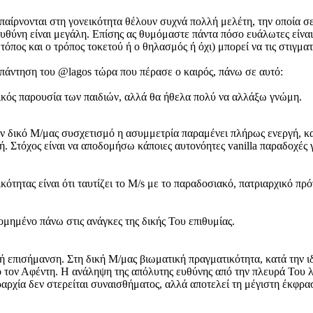
παίρνονται στη γονεικότητα θέλουν συχνά πολλή μελέτη, την οποία σ
ευθύνη είναι μεγάλη. Επίσης ας θυμόμαστε πάντα πόσο ευάλωτες είναι ο
όπος και ο τρόπος τοκετού ή ο θηλασμός ή όχι) μπορεί να τις στιγματ
 απάντηση του @lagos τώρα που πέρασε ο καιρός, πάνω σε αυτό:
τικός παρουσία των παιδιών, αλλά θα ήθελα πολύ να αλλάξω γνώμη.
 δικό Μ/μας συσχετισμό η ασυμμετρία παραμένει πλήρως ενεργή, και 
. Στόχος είναι να αποδομήσω κάποιες αυτονόητες vanilla παραδοχές γ
κότητας είναι ότι ταυτίζει το M/s με το παραδοσιακό, πατριαρχικό πρ
μημένο πάνω στις ανάγκες της δικής Του επιθυμίας.
ική επισήμανση. Στη δική Μ/μας βιωματική πραγματικότητα, κατά την ι
ό τον Αφέντη. Η ανάληψη της απόλυτης ευθύνης από την πλευρά Του λ
αρχία δεν στερείται συναισθήματος, αλλά αποτελεί τη μέγιστη έκφρασ