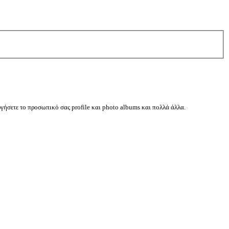
ργήσετε το προσωπικό σας profile και photo albums και πολλά άλλα.