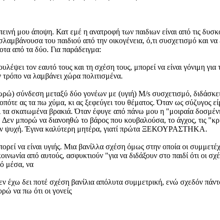
εινή μου άποψη. Κατ εμέ η ανατροφή των παιδιων είναι από τις δυσκο
λαμβάνουσα του παιδιού από την οικογένεια, ό,τι συσχετισμό και να 
οτα από τα δύο. Για παράδειγμα:
λέψει τον εαυτό τους και τη σχέση τους, μπορεί να είναι γόνιμη για 
ν τρόπο να λαμβάνει χώρα πολιτισμένα.
ωρώ) σύνδεση μεταξύ δύο γονέων με (υγιή) M/s συσχετισμό, διδάσκει 
, οπότε ας τα πω χύμα, κι ας ξεφεύγει του θέματος. Όταν ως σύζυγος 
αι τα σκατωμένα βρακιά. Όταν έφυγε από πάνω μου η "μοιραία δοσμέν
εν μπορώ να διανοηθώ το βάρος που κουβαλούσα, το άγχος, τις "κρίσ
 την ψυχή. Έγινα καλύτερη μητέρα, γιατί πρώτα ΞΕΚΟΥΡΑΣΤΗΚΑ.
ορεί να είναι υγιής. Μια βανίλλα σχέση όμως στην οποία οι συμμετέχ
οινωνία από αυτούς, ασφυκτιούν "για να διδάξουν στο παιδί ότι οι σχ
πό μέσα, να
δεν έχω δει ποτέ σχέση βανίλια απόλυτα συμμετρική, ενώ σχεδόν πάν
ορώ να πω ότι οι γονείς