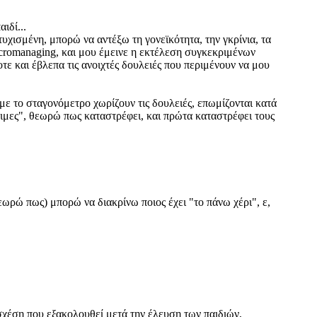
ιδί...
υτυχισμένη, μπορώ να αντέξω τη γονεϊκότητα, την γκρίνια, τα
cromanaging, και μου έμεινε η εκτέλεση συγκεκριμένων
τε και έβλεπα τις ανοιχτές δουλειές που περιμένουν να μου
με το σταγονόμετρο χωρίζουν τις δουλειές, επωμίζονται κατά
σότιμες", θεωρώ πως καταστρέφει, και πρώτα καταστρέφει τους
εωρώ πως) μπορώ να διακρίνω ποιος έχει "το πάνω χέρι", ε,
σχέση που εξακολουθεί μετά την έλευση των παιδιών,