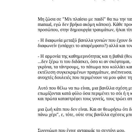
Μη ζώσα σε "M/s πλαίσιο με παιδί" θα πω την ταπ
manual, εγώ δεν βρήκα ακόμη κάποιο). Κάθε προσ
προσώπου, στην δημιουργία τραυμάτων, ή/και τίπ
- Η διαφωνία μεταξύ βανιλλα γονιών που έχουν δου
διαφωνείν (υπάρχει το απαρέμφατο?) αλλά και το
- Η αρμονία της καθημερινότητας και η βαθιά (θε
...δεν ξέρω τι του διδάσκει, όσο κι αν σκέφτομαι
γκρίνια, τα τάντρουμς, το πάτωμα που κολλάει κ
εκτέλεση συγκεκριμένων πραγμάτων, ανέπνευσα. Δ
ανοιχτές δουλειές που περιμένουν να μου φάνε
Αυτό που θέλω να πω είναι, μια βανίλλα σχέση μπ
επωμίζονται κατά φύλο όσα περιμένει το σόι ή η κ
και πρώτα καταστρέφει τους γονείς, τους τρώει α
μια ζωή κάτι που δεν είναι. Και αν θεωρήσω ότι 
πάνω χέρι", ε, τότε, ούτε στις βανίλλα σχέσεις μπ
Συγγνώμη που έγινε αχταρμάς το σεντόνι μου.