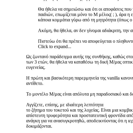
Θα ήθελα να σημειώσω και ότι οι αποφάσεις που 
παιδιών, επωμίζεται μόνο το Μ μέλος( ; ), άρα η 
κάποια κομμάτια γύρω από τη μητρότητα (όπως ο τ
Ακόμη, θα ήθελα, αν δεν γίνομαι αδιάκριτη, την
Πιστεύω ότι θα πρέπει να αποφεύγεται ο πληθυν
Click to expand...
Ως ζωντανό παράδειγμα αυτής της συνθήκης, καθώς στον
των 3 ετών, θα ήθελα να καταθέσω τη δική Μ/μας οπτική
ευγενείας.
Η πρώτη και βασικότερη παρερμηνεία της vanilla κανονι
αντίθετο.
Το μοντέλο Μ/μας είναι απόλυτα μη παραδοσιακό και δο
Αγγίζετε, επίσης, με ιδιαίτερη λεπτότητα
το ζήτημα του τοκετού και της λοχείας. Είναι μια κομβ
απίστευτη τρυφερότητα και προστατευτική φροντίδα απ
ανάγκη για να ανασυγκροτηθώ, αποδεικνύοντας ότι η ιερ
δοκιμάζονται.