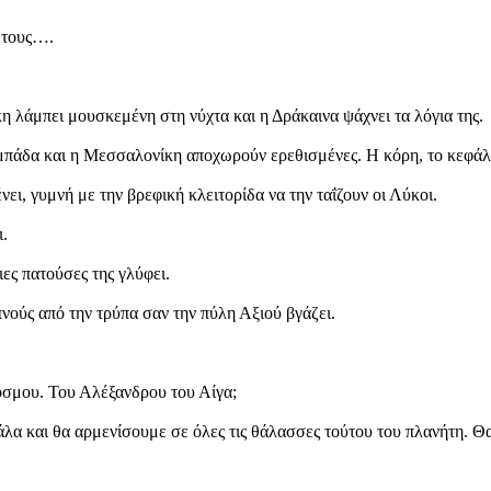
ά τους….
 λάμπει μουσκεμένη στη νύχτα και η Δράκαινα ψάχνει τα λόγια της.
αμπάδα και η Μεσσαλονίκη αποχωρούν ερεθισμένες. Η κόρη, το κεφάλα
νει, γυμνή με την βρεφική κλειτορίδα να την ταΐζουν οι Λύκοι.
ι.
ιες πατούσες της γλύφει.
νούς από την τρύπα σαν την πύλη Αξιού βγάζει.
κόσμου. Του Αλέξανδρου του Αίγα;
άλα και θα αρμενίσουμε σε όλες τις θάλασσες τούτου του πλανήτη. Θ