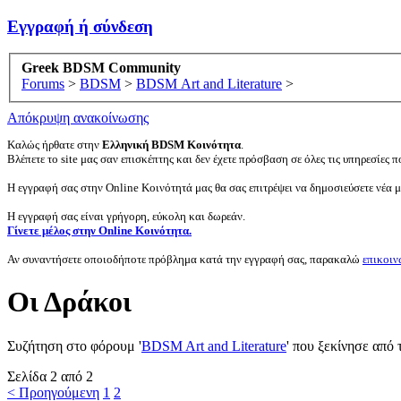
Εγγραφή ή σύνδεση
Greek BDSM Community
Forums
>
BDSM
>
BDSM Art and Literature
>
Απόκρυψη ανακοίνωσης
Καλώς ήρθατε στην
Ελληνική BDSM Κοινότητα
.
Βλέπετε το site μας σαν επισκέπτης και δεν έχετε πρόσβαση σε όλες τις υπηρεσίες πο
Η εγγραφή σας στην Online Κοινότητά μας θα σας επιτρέψει να δημοσιεύσετε νέα 
Η εγγραφή σας είναι γρήγορη, εύκολη και δωρεάν.
Γίνετε μέλος στην Online Κοινότητα.
Αν συναντήσετε οποιοδήποτε πρόβλημα κατά την εγγραφή σας, παρακαλώ
επικοιν
Οι Δράκοι
Συζήτηση στο φόρουμ '
BDSM Art and Literature
' που ξεκίνησε από
Σελίδα 2 από 2
< Προηγούμενη
1
2