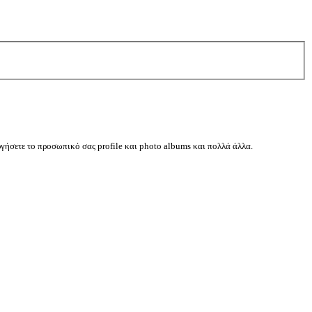
ργήσετε το προσωπικό σας profile και photo albums και πολλά άλλα.