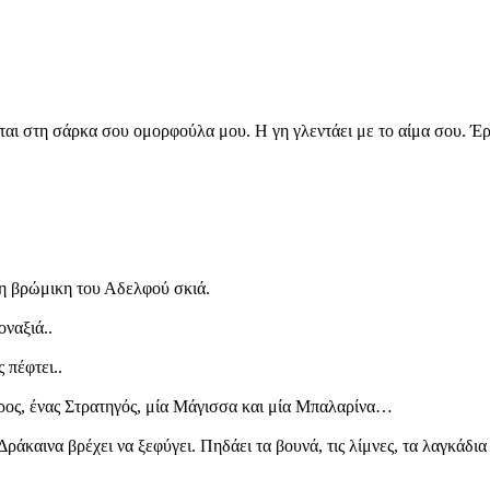
ται στη σάρκα σου ομορφούλα μου. Η γη γλεντάει με το αίμα σου. Έρχ
 τη βρώμικη του Αδελφού σκιά.
οναξιά..
 πέφτει..
ρος, ένας Στρατηγός, μία Μάγισσα και μία Μπαλαρίνα…
άκαινα βρέχει να ξεφύγει. Πηδάει τα βουνά, τις λίμνες, τα λαγκάδια 