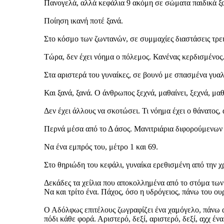
Πανογελά, αλλά κεφάλια 9 ακόμη σε σώματα παιδικά ξ
Ποίηση ικανή ποτέ ξανά.
Στο κόσμο των ζωντανών, σε συμμαχίες διαστάσεις τρεις
Τώρα, δεν έχει νόημα ο πόλεμος. Κανένας κερδισμένος. 
Στα αριστερά του γυναίκες, σε βουνό με σπασμένα γυαλ
Και ξανά, ξανά. Ο άνθρωπος ξεχνά, μαθαίνει, ξεχνά, μαθ
Δεν έχει άλλους να σκοτώσει. Τι νόημα έχει ο θάνατος, α
Περνά μέσα από το Δ άσος. Μανιτριάρια διφορούμενων
Να ένα εμπρός του, μέτρο 1 και 69.
Στο θηριώδη του κεφάλι, γυναίκα ερεθισμένη από την χ
Δεκάδες τα χείλια που αποκολλημένα από το στόμα των
Να και τρίτο ένα. Πάχος, όσο η υδρόγειος, πάνω του ου
Ο Αδόλφως επιτέλους ζωγραφίζει ένα χαμόγελο, πάνω α
πόδι κάθε φορά. Αριστερό, δεξί, αριστερό, δεξί, αχχ έν