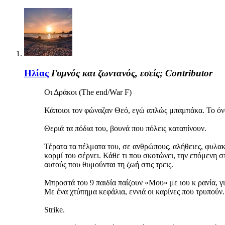
Ηλίας
Γυμνός και ζωντανός, εσείς;
Contributor
Οι Δράκοι (The end/War F)
Κάποιοι τον φώναζαν Θεό, εγώ απλώς μπαμπάκα. Το 
Θεριά τα πόδια του, βουνά που πόλεις καταπίνουν.
Τέρατα τα πέλματα του, σε ανθρώπους, αλήθειες, φυλακ
κορμί του σέρνει. Κάθε τι που σκοτώνει, την επόμενη σ
αυτούς που θυμούνται τη ζωή στις τρεις.
Μπροστά του 9 παιδία παίζουν «Μου» με ιου κ ρανία, γι
Με ένα χτύπημα κεφάλια, εννιά οι καρίνες που τρυπούν.
Strike.