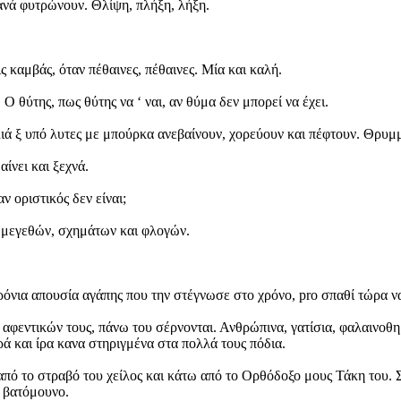
ανά φυτρώνουν. Θλίψη, πλήξη, λήξη.
 καμβάς, όταν πέθαινες, πέθαινες. Μία και καλή.
Ο θύτης, πως θύτης να ‘ ναι, αν θύμα δεν μπορεί να έχει.
ιά ξ υπό λυτες με μπούρκα ανεβαίνουν, χορεύουν και πέφτουν. Θρυμμα
αίνει και ξεχνά.
ν οριστικός δεν είναι;
 μεγεθών, σχημάτων και φλογών.
ρόνια απουσία αγάπης που την στέγνωσε στο χρόνο, pro σπαθί τώρα να
 αφεντικών τους, πάνω του σέρνονται. Ανθρώπινα, γατίσια, φαλαινοθ
ρά και ίρα κανα στηριγμένα στα πολλά τους πόδια.
πό το στραβό του χείλος και κάτω από το Ορθόδοξο μους Τάκη του. Σ
α βατόμουνο.