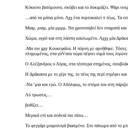
Κόκκινο βατόμουνο, σκύβει και το δοκιμάζει. Ψάρι νεκ
…από τα μάτια μόνο. Αχχ ένα πορτοκαλεί π τέως. Τα οπί
Μιαμ, μιαμ, μία μμμμ. Να χρονοπηδεί δεν σταματά και 
Χώμα, υγρό και στη λάσπη καυλωμένο. Αχχχ μία Δράκα
-Μα τον gay Κουκεφάλα. Η πόρνη με αρνήθηκε. Τόσες φ
πληγωμένος, στα γόVατα τώρα πέφτει σιμά τους λιγώνε
Ο Αλέξανδρος ο Αίγας, στα τέσσερα στημένος, σουβλάκι 
Η Δράκαινα με το χέρι της, το πέος της περί στρέφει και
-Να ‘μια και εγώ. Ο Αδόλφως, το στόμα του στη πάριζ
Λύ τρωσεις…
βυθίζει…
Μερικά επί και σοδειά πιο πίσω…
Το φεγγάρι μοιρολογά βιασμένο. Στο πάτωμα από το μπρ