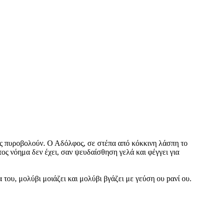
χές πυροβολούν. Ο Αδόλφος, σε στέπα από κόκκινη λάσπη το
τος νόημα δεν έχει, σαν ψευδαίσθηση γελά και φέγγει για
του, μολύβι μοιάζει και μολύβι βγάζει με γεύση ου pανί ου.