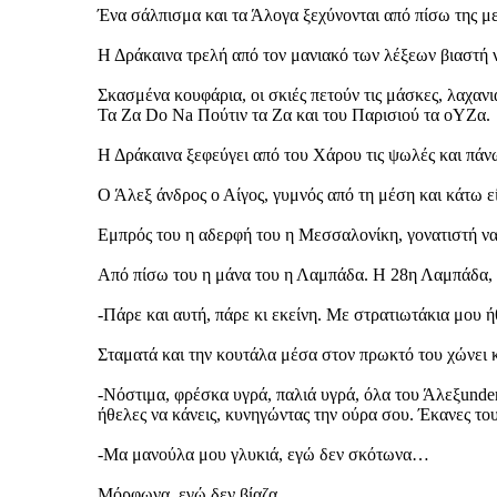
Ένα σάλπισμα και τα Άλογα ξεχύνονται από πίσω της μ
Η Δράκαινα τρελή από τον μανιακό των λέξεων βιαστή ν
Σκασμένα κουφάρια, οι σκιές πετούν τις μάσκες, λαχαν
Τα Ζα Do Na Πούτιν τα Ζα και του Παρισιού τα οΥΖα.
Η Δράκαινα ξεφεύγει από του Χάρου τις ψωλές και πάνω
Ο Άλεξ άνδρος ο Αίγος, γυμνός από τη μέση και κάτω εί
Εμπρός του η αδερφή του η Μεσσαλονίκη, γονατιστή να 
Από πίσω του η μάνα του η Λαμπάδα. Η 28η Λαμπάδα, 
-Πάρε και αυτή, πάρε κι εκείνη. Με στρατιωτάκια μου ήθ
Σταματά και την κουτάλα μέσα στον πρωκτό του χώνει κα
-Νόστιμα, φρέσκα υγρά, παλιά υγρά, όλα του Άλεξunder
ήθελες να κάνεις, κυνηγώντας την ούρα σου. Έκανες το
-Μα μανούλα μου γλυκιά, εγώ δεν σκότωνα…
Μόρφωνα, εγώ δεν βίαζα…