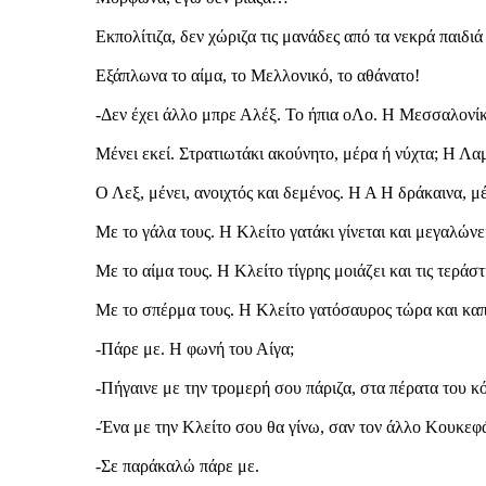
Εκπολίτιζα, δεν χώριζα τις μανάδες από τα νεκρά παιδι
Εξάπλωνα το αίμα, το Μελλονικό, το αθάνατο!
-Δεν έχει άλλο μπρε Αλέξ. Το ήπια οΛο. Η Μεσσαλονίκη
Μένει εκεί. Στρατιωτάκι ακούνητο, μέρα ή νύχτα; Η Λ
Ο Λεξ, μένει, ανοιχτός και δεμένος. Η Α Η δράκαινα, μέ
Με το γάλα τους. Η Κλείτο γατάκι γίνεται και μεγαλώνε
Με το αίμα τους. Η Κλείτο τίγρης μοιάζει και τις τεράστ
Με το σπέρμα τους. Η Κλείτο γατόσαυρος τώρα και καπ
-Πάρε με. Η φωνή του Αίγα;
-Πήγαινε με την τρομερή σου πάριζα, στα πέρατα του 
-Ένα με την Κλείτο σου θα γίνω, σαν τον άλλο Κουκεφ
-Σε παράκαλώ πάρε με.