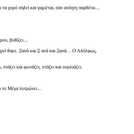
ι να χορό πηδεί και γαμιέται, σαν ανόητη παρθένα…
δρου, βυθίζει…
αρνί θηκε. Ξανά και Ξ ανά και Ξανά… Ο Αδόλφως,
στάζει και φωνάζει, στάζει και ουρλιάζει.
ου το Μέγα λυτρώνει…