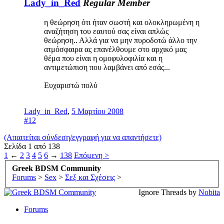
Lady_in_Red
Regular Member
η θεώρηση ότι ήταν σωστή και ολοκληρωμένη η
αναζήτηση του εαυτού σας είναι απλώς
θεώρηση.. Αλλά για να μην πυροδοτώ άλλο την
ατμόσφαιρα ας επανέλθουμε στο αρχικό μας
θέμα που είναι η ομοφυλοφιλία και η
αντιμετώπιση που λαμβάνει από εσάς...
Ευχαριστώ πολύ
Lady_in_Red
,
5 Μαρτίου 2008
#12
(Απαιτείται σύνδεση/εγγραφή για να απαντήσετε)
Σελίδα 1 από 138
1
←
2
3
4
5
6
→
138
Επόμενη >
Greek BDSM Community
Forums
>
Sex
>
Σεξ και Σχέσεις
>
Ignore Threads by
Nobita
Forums