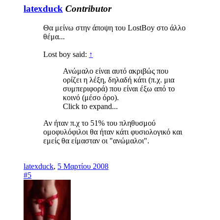
latexduck
Contributor
Θα μείνω στην άποψη του LostBoy στο άλλο
θέμα...
Lost boy said:
↑
Ανώμαλο είναι αυτό ακριβώς που
ορίζει η λέξη, δηλαδή κάτι (π.χ. μια
συμπεριφορά) που είναι έξω από το
κοινό (μέσο όρο).
Click to expand...
Αν ήταν π.χ το 51% του πληθυσμού
ομοφυλόφιλοι θα ήταν κάτι φυσιολογικό και
εμείς θα είμασταν οι "ανώμαλοι".
latexduck
,
5 Μαρτίου 2008
#5