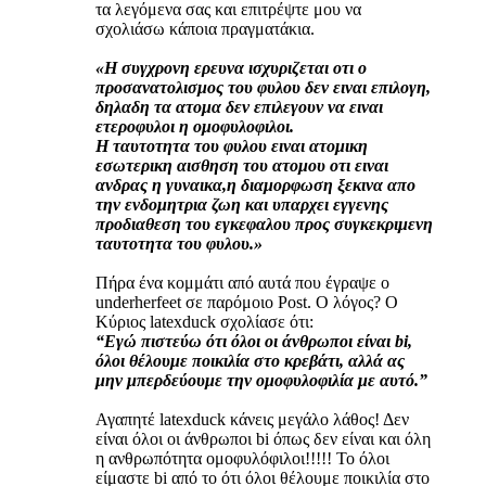
τα λεγόμενα σας και επιτρέψτε μου να
σχολιάσω κάποια πραγματάκια.
«Η συγχρονη ερευνα ισχυριζεται οτι ο
προσανατολισμος του φυλου δεν ειναι επιλογη,
δηλαδη τα ατομα δεν επιλεγουν να ειναι
ετεροφυλοι η ομοφυλοφιλοι.
Η ταυτοτητα του φυλου ειναι ατομικη
εσωτερικη αισθηση του ατομου οτι ειναι
ανδρας η γυναικα,η διαμορφωση ξεκινα απο
την ενδομητρια ζωη και υπαρχει εγγενης
προδιαθεση του εγκεφαλου προς συγκεκριμενη
ταυτοτητα του φυλου.»
Πήρα ένα κομμάτι από αυτά που έγραψε ο
underherfeet σε παρόμοιο Post. Ο λόγος? Ο
Κύριος latexduck σχολίασε ότι:
“Εγώ πιστεύω ότι όλοι οι άνθρωποι είναι bi,
όλοι θέλουμε ποικιλία στο κρεβάτι, αλλά ας
μην μπερδεύουμε την ομοφυλοφιλία με αυτό.”
Αγαπητέ latexduck κάνεις μεγάλο λάθος! Δεν
είναι όλοι οι άνθρωποι bi όπως δεν είναι και όλη
η ανθρωπότητα ομοφυλόφιλοι!!!!! Το όλοι
είμαστε bi από το ότι όλοι θέλουμε ποικιλία στο