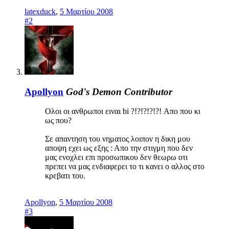
latexduck
,
5 Μαρτίου 2008
#2
Apollyon
God's Demon
Contributor
Ολοι οι ανθρωποι ειναι bi ?!?!?!?!?! Απο που κι
ως που?
Σε απαντηση του νηματος λοιπον η δικη μου
αποψη εχει ως εξης : Απο την στιγμη που δεν
μας ενοχλει επι προσωπικου δεν θεωρω οτι
πρεπει να μας ενδιαφερει το τι κανει ο αλλος στο
κρεβατι του.
Apollyon
,
5 Μαρτίου 2008
#3