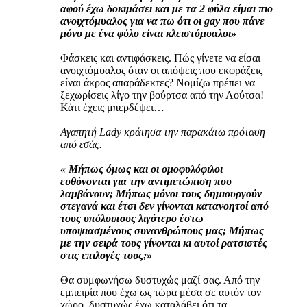
αφού έχω δοκιμάσει και με τα 2 φύλα είμαι πιο
ανοιχτόμυαλος για να πω ότι οι gay που πάνε
μόνο με ένα φύλο είναι κλειστόμυαλοι»
Φάσκεις και αντιφάσκεις. Πώς γίνετε να είσαι
ανοιχτόμυαλος όταν οι απόψεις που εκφράζεις
είναι άκρος απαράδεκτες? Νομίζω πρέπει να
ξεχωρίσεις λίγο την βούρτσα από την Λούτσα!
Κάτι έχεις μπερδέψει…
Αγαπητή Lady κράτησα την παρακάτω πρόταση
από εσάς.
« Μήπως όμως και οι ομοφυλόφιλοι
ευθύνονται για την αντιμετώπιση που
λαμβάνουν; Μήπως μόνοι τους δημιουργούν
στεγανά και έτσι δεν γίνονται κατανοητοί από
τους υπόλοιπους λιγότερο έστω
υποψιασμένους συνανθρώπους μας; Μήπως
με την σειρά τους γίνονται κι αυτοί ρατσιστές
στις επιλογές τους;»
Θα συμφωνήσω δυστυχώς μαζί σας. Από την
εμπειρία που έχω ως τώρα μέσα σε αυτόν τον
χώρο ,δυστυχώς έχω καταλάβει ότι τα