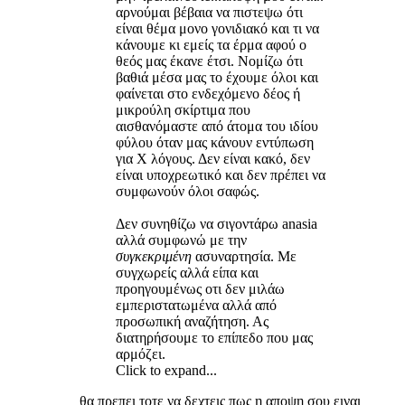
αρνούμαι βέβαια να πιστεψω ότι
είναι θέμα μονο γονιδιακό και τι να
κάνουμε κι εμείς τα έρμα αφού ο
θεός μας έκανε έτσι. Νομίζω ότι
βαθιά μέσα μας το έχουμε όλοι και
φαίνεται στο ενδεχόμενο δέος ή
μικρούλη σκίρτιμα που
αισθανόμαστε από άτομα του ιδίου
φύλου όταν μας κάνουν εντύπωση
για Χ λόγους. Δεν είναι κακό, δεν
είναι υποχρεωτικό και δεν πρέπει να
συμφωνούν όλοι σαφώς.
Δεν συνηθίζω να σιγοντάρω anasia
αλλά συμφωνώ με την
συγκεκριμένη
ασυναρτησία. Με
συγχωρείς αλλά είπα και
προηγουμένως οτι δεν μιλάω
εμπεριστατωμένα αλλά από
προσωπική αναζήτηση. Ας
διατηρήσουμε το επίπεδο που μας
αρμόζει.
Click to expand...
θα πρεπει τοτε να δεχτεις πως η αποψη σου ειναι