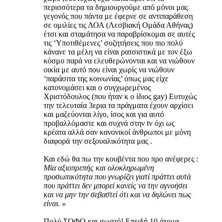
περισσότερα τα δημιουργούμε από μόνοι μας
γεγονός που πάντα με έφερνε σε αντιπαράθεση
σε ομιλίες τις ΛΟΑ (Λεσβιακή Ομάδα Αθήνας)
έτσι και σταμάτησα να παραβρίσκομαι σε αυτές
τις ‘Υποτιθέμενες’ συζητήσεις που πιο πολύ
κάνανε τα μέλη να είναι ρατσιστικά με τον έξω
κόσμο παρά να ελευθερώνονται και να νιώθουν
οικία με αυτό που είναι χωρίς να νιώθουν
‘παράσιτα της κοινωνίας’ όπως μας είχε
κατονομάσει και ο συγχωρεμένος
Χριστόδουλος (που ήταν κ ο ίδιος gay) Ευτυχώς
την τελευταία 3ερια τα πράγματα έχουν αρχίσει
και μαζεύονται λίγο, ίσος και για αυτό
προβαλλόμαστε και συχνά στην tv όχι ως
κρέατα αλλά σαν κανονικοί άνθρωποι με μόνη
διαφορά την σεξουαλικότητα μας .
Και εδώ θα πω την κουβέντα που προ ανέφερες :
Μία αξιοπρεπής και ολοκληρωμένη
προσωπικότητα που γνωρίζει γιατί πράττει αυτά
που πράττει δεν μπορεί κανείς να την αγνοήσει
και να μην την σεβαστεί ότι και να δηλώνει πως
είναι. »
Πολύ ΣΟΦΟ και σωστό! Επειδή 10 άτομα