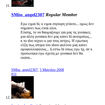
SMiss_angel2307
Regular Member
Εγω ειμαι bi, κ ειμαι σιγουρη γι'αυτο... ομως δεν
σημαινει πως ειναι ολοι.
Επισης, το να θαυμαζουμε για μας τις γυναικες
μια αλλη γυναικα δεν μας κανει bi αυτοματως...
κ το ιδιο ισχυει κ για τους αντρες. Η ερωτικη
ελξη πως ατομα του ιδιου φυλλου μας κανει
ομοφυλλοφιλους... ή εστω bi οπως εγω πχ, αν κ
προσωπικα εγω σχεση με γυναικα δεν θα
εκανα...
SMiss_angel2307
,
5 Μαρτίου 2008
#11