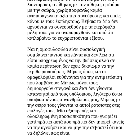
λιονταράκο, ο πίθηκος με τον πίθηκο, η σαύρα
με την σαύρα, χωρίς προφανώς καμία
αναπαραγωγική αξία τησ συνεύρεσης και εμείς
κάνουμε τους έκπληκτους. Βέβαια τα ζώα δεν
αρνούνται να συνευρεθούν με τα ετερόφυλα
μέλη τους για να αναπαραχθούν και από ότι
κατλαβαίνω το ευχαριστούνται εξίσου.
Ναι η ομοφυλοφιλία είναι φυσιολογική
συμβαίνει παντού και πάντα και δεν λέω οτι
είσαι υποχρεωμένος να την βιώσεις αλλά σε
καμία περίπτωση δεν εχεις δικαίωμα να την
περιθωριοποιήσεις. Μήπως όμως και οι
ομοφυλόφιλοι ευθύνονται για την αντιμετώπιση
που λαμβάνουν; Μήπως μόνοι τους
δημιουργούν στεγανά και έτσι δεν γίνονται
κατανοητοί από τους υπόλοιπους λιγότερο έστω
υποψιασμένους συνανθρώπους μας; Μήπως με
την σειρά τους γίνονται κι αυτοί ρατσιστές στις
επιλογές τους; Μία αξιοπρεπής και
ολοκληρωμένη προσωπικότητα που γνωρίζει
γιατί πράττει αυτά που πράττει δεν μπορεί κανείς
να την αγνοήσει και να μην την σεβαστεί ότι και
να δηλώνει πως είναι.