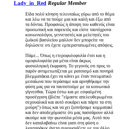
Lady_in_Red
Regular Member
Είδα πολύ κίνηση τελευταίως γύρω από το θέμα
και λέω να τα πούμε μια και καλή και έξω από
τα δόντια. Προφανώς η άποψη του καθενός είναι
προσωπική και παρεκτός και είστε ταυτόχρονα
κοινωνιολόγοι, γεννετιστές και μελετητές του
ζωϊκού βασιλείου μαλλον δεν μπορείτε να
δηλώσετε οτι έχετε εμπεριστατωμένες απόψεις.
Πάμε... Όπως η ετεροφυλοφυλία έτσι και η
ομοφυλοφιλία για μένα είναι άκρως
φυσιολογική έκφραση. Το γεγονός οτι προς το
παρόν αντιμετωπίζεται με ρατσισμό και πονηρά
βλεμματάκια έχει να κάνει με έναν πνευματικό
μεσαίωνα που περάσαμε και αρνηθήκαμε την
φύση μας για να ταυτιστούμε με τα κοινωνικά
γίγνεσθαι. Τώρα έστω και με εσφαλμένη
προσέγγιση (βλέπε "είμαστε απελευθερωμένοι
σεχουαλικά και αυτό σοκάρει και πάρτε τα στη
μούρη") όπως και να χει ξυπνήσαμε κομματακί
και δεν αποδεχόμαστε ότι μας πασσάρουν αλλά
ακούμε και την φωνούλα μέσα μας. Αυτό που
δεν καταλαβαίνω είναι γιατι στη φύση ο
λιονταράκος άνετα συνουσιάζετε με τον άλλο