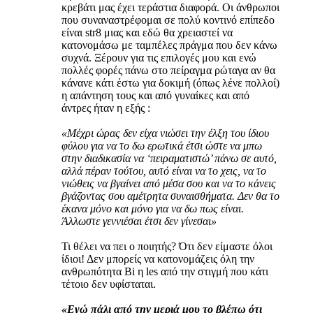
κρεβάτι μας έχει τεράστια διαφορά. Οι άνθρωποι
που συναναστρέφομαι σε πολύ κοντινό επίπεδο
είναι str8 μιας και εδώ θα χρειαστεί να
κατονομάσω με ταμπέλες πράγμα που δεν κάνω
συχνά. Ξέρουν για τις επιλογές μου και ενώ
πολλές φορές πάνω στο πείραγμα ρώταγα αν θα
κάνανε κάτι έστω για δοκιμή (όπως λένε πολλοί)
η απάντηση τους και από γυναίκες και από
άντρες ήταν η εξής :
«Μέχρι ώρας δεν είχα νιώσει την έλξη του ίδιου
φύλου για να το δω ερωτικά έτσι ώστε να μπω
στην διαδικασία να ‘πειραματιστώ’ πάνω σε αυτό,
αλλά πέραν τούτου, αυτό είναι να το χεις, να το
νιώθεις να βγαίνει από μέσα σου και να το κάνεις
βγάζοντας σου αμέτρητα συναισθήματα. Δεν θα το
έκανα μόνο και μόνο για να δω πως είναι.
Άλλωστε γεννιέσαι έτσι δεν γίνεσαι»
Τι θέλει να πει ο ποιητής? Ότι δεν είμαστε όλοι
ίδιοι! Δεν μπορείς να κατονομάζεις όλη την
ανθρωπότητα Bi η les από την στιγμή που κάτι
τέτοιο δεν υφίσταται.
«Εγώ πάλι από την μεριά μου το βλέπω ότι