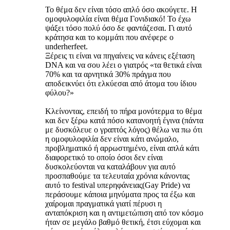
Το θέμα δεν είναι τόσο απλό όσο ακούγετε. Η
ομοφυλοφιλία είναι θέμα Γονιδιακό! Το έχω
ψάξει τόσο πολύ όσο δε φαντάζεσαι. Γι αυτό
κράτησα και το κομμάτι που ανέφερε ο
underherfeet.
Ξέρεις τι είναι να πηγαίνεις να κάνεις εξέταση
DNA και να σου λέει ο γιατρός «τα θετικά είναι
70% και τα αρνητικά 30% πράγμα που
αποδεικνύει ότι ελκύεσαι από άτομα του ίδιου
φύλου?»
Κλείνοντας, επειδή το πήρα μονότερμα το θέμα
και δεν ξέρω κατά πόσο κατανοητή έγινα (πάντα
με δυσκόλευε ο γραπτός λόγος) θέλω να πω ότι
η ομοφυλοφιλία δεν είναι κάτι ανώμαλο,
προβληματικό ή αρρωστημένο, είναι απλά κάτι
διαφορετικό το οποίο όσοι δεν είναι
δυσκολεύονται να καταλάβουν για αυτό
προσπαθούμε τα τελευταία χρόνια κάνοντας
αυτό το festival υπερηφάνειας(Gay Pride) να
περάσουμε κάποια μηνύματα προς τα έξω και
χαίρομαι πραγματικά γιατί πέρυσι η
ανταπόκριση και η αντιμετώπιση από τον κόσμο
ήταν σε μεγάλο βαθμό θετική, έτσι εύχομαι και