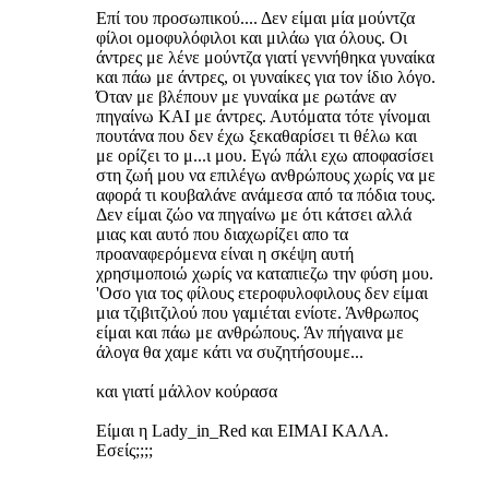
Επί του προσωπικού.... Δεν είμαι μία μούντζα
φίλοι ομοφυλόφιλοι και μιλάω για όλους. Οι
άντρες με λένε μούντζα γιατί γεννήθηκα γυναίκα
και πάω με άντρες, οι γυναίκες για τον ίδιο λόγο.
Όταν με βλέπουν με γυναίκα με ρωτάνε αν
πηγαίνω ΚΑΙ με άντρες. Αυτόματα τότε γίνομαι
πουτάνα που δεν έχω ξεκαθαρίσει τι θέλω και
με ορίζει το μ...ι μου. Εγώ πάλι εχω αποφασίσει
στη ζωή μου να επιλέγω ανθρώπους χωρίς να με
αφορά τι κουβαλάνε ανάμεσα από τα πόδια τους.
Δεν είμαι ζώο να πηγαίνω με ότι κάτσει αλλά
μιας και αυτό που διαχωρίζει απο τα
προαναφερόμενα είναι η σκέψη αυτή
χρησιμοποιώ χωρίς να καταπιεζω την φύση μου.
'Οσο για τος φίλους ετεροφυλοφιλους δεν είμαι
μια τζιβιτζιλού που γαμιέται ενίοτε. Άνθρωπος
είμαι και πάω με ανθρώπους. Άν πήγαινα με
άλογα θα χαμε κάτι να συζητήσουμε...
και γιατί μάλλον κούρασα
Είμαι η Lady_in_Red και ΕΙΜΑΙ ΚΑΛΑ.
Εσείς;;;;