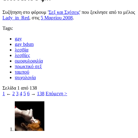
Συζήτηση στο φόρουμ '
Σεξ και Σχέσεις
' που ξεκίνησε από το μέλος
Lady_in_Red
, στις
5 Μαρτίου 2008
.
Tags:
gay
gay bdsm
λεσβία
λεσβίες
ομοφυλοφιλία
πρωκτικό σεξ
ταμπού
ψυχολογία
Σελίδα 1 από 138
1
←
2
3
4
5
6
→
138
Επόμενη >