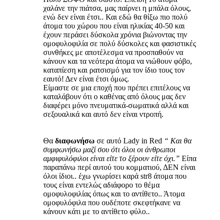
χαλάνε την πιάτσα, μας παίρνει η μπάλα όλους,
ενώ δεν είναι έτσι.. Και εδώ θα θίξω πιο πολύ
άτομα του χώρου που είναι ηλικίας 40-50 και
έχουν περάσει δύσκολα χρόνια βιώνοντας την
ομοφυλοφιλία σε πολύ δύσκολες και φασιστικές
συνθήκες με αποτέλεσμα να προσπαθούν να
κάνουν και τα νεότερα άτομα να νιώθουν φόβο,
καταπίεση και ρατσισμό για τον ίδιο τους τον
εαυτό! Δεν είναι έτσι όμως.
Είμαστε σε μια εποχή που πρέπει επιτέλους να
καταλάβουν ότι ο καθένας από όλους μας δεν
διαφέρει μόνο πνευματικά-σωματικά αλλά και
σεξουαλικά και αυτό δεν είναι ντροπή.
Θα
διαφωνήσω
σε αυτό Lady in Red
“ Και θα
συμφωνήσω μαζί σου ότι όλοι οι άνθρωποι
αμφιφυλόφιλοι είναι είτε το ξέρουν είτε όχι.”
Είπα
παραπάνω περί αυτού του κομματιού, ΔΕΝ είναι
όλοι ίδιοι.. έχω γνωρίσει καρά str8 άτομα που
τους είναι εντελώς αδιάφορο το θέμα
ομοφυλοφιλίας όπως και το αντίθετο.. Άτομα
ομοφυλόφιλα που ουδέποτε σκεφτήκανε να
κάνουν κάτι με το αντίθετο φύλο..