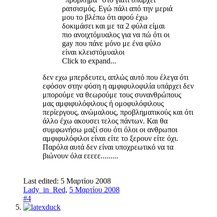
ρατσισμός. Εγώ πάλι από την μεριά
μου το βλέπω ότι αφού έχω
δοκιμάσει και με τα 2 φύλα είμαι
πιο ανοιχτόμυαλος για να πώ ότι οι
gay που πάνε μόνο με ένα φύλο
είναι κλειστόμυαλοι
Click to expand...
δεν εχω μπερδευτει, απλώς αυτό που έλεγα ότι
εφόσον στην φύση η αμφιφυλοφιλία υπάρχει δεν
μπορούμε να θεωρούμε τους συνανθρώπους
μας αμφιφυλόφιλους ή ομοφυλόφιλους
περίεργους, ανώμαλους, προβληματικούς και ότι
άλλο έχω ακουσει τελος πάντων. Και θα
συμφωνήσω μαζί σου ότι όλοι οι ανθρωποι
αμφιφυλόφιλοι είναι είτε το ξερουν είτε όχι.
Παρόλα αυτά δεν είναι υποχρεωτικό να τα
βιώνουν όλα εεεεε.........
Last edited:
5 Μαρτίου 2008
Lady_in_Red
,
5 Μαρτίου 2008
#4