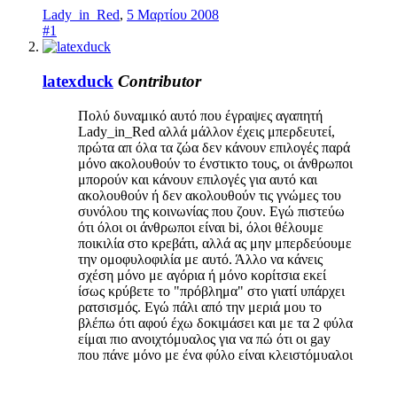
Lady_in_Red
,
5 Μαρτίου 2008
#1
latexduck
Contributor
Πολύ δυναμικό αυτό που έγραψες αγαπητή
Lady_in_Red αλλά μάλλον έχεις μπερδευτεί,
πρώτα απ όλα τα ζώα δεν κάνουν επιλογές παρά
μόνο ακολουθούν το ένστικτο τους, οι άνθρωποι
μπορούν και κάνουν επιλογές για αυτό και
ακολουθούν ή δεν ακολουθούν τις γνώμες του
συνόλου της κοινωνίας που ζουν. Εγώ πιστεύω
ότι όλοι οι άνθρωποι είναι bi, όλοι θέλουμε
ποικιλία στο κρεβάτι, αλλά ας μην μπερδεύουμε
την ομοφυλοφιλία με αυτό. Άλλο να κάνεις
σχέση μόνο με αγόρια ή μόνο κορίτσια εκεί
ίσως κρύβετε το "πρόβλημα" στο γιατί υπάρχει
ρατσισμός. Εγώ πάλι από την μεριά μου το
βλέπω ότι αφού έχω δοκιμάσει και με τα 2 φύλα
είμαι πιο ανοιχτόμυαλος για να πώ ότι οι gay
που πάνε μόνο με ένα φύλο είναι κλειστόμυαλοι