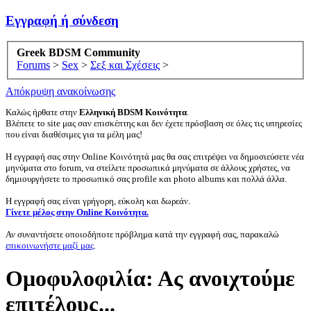
Εγγραφή ή σύνδεση
Greek BDSM Community
Forums
>
Sex
>
Σεξ και Σχέσεις
>
Απόκρυψη ανακοίνωσης
Καλώς ήρθατε στην
Ελληνική BDSM Κοινότητα
.
Βλέπετε το site μας σαν επισκέπτης και δεν έχετε πρόσβαση σε όλες τις υπηρεσίες
που είναι διαθέσιμες για τα μέλη μας!
Η εγγραφή σας στην Online Κοινότητά μας θα σας επιτρέψει να δημοσιεύσετε νέα
μηνύματα στο forum, να στείλετε προσωπικά μηνύματα σε άλλους χρήστες, να
δημιουργήσετε το προσωπικό σας profile και photo albums και πολλά άλλα.
Η εγγραφή σας είναι γρήγορη, εύκολη και δωρεάν.
Γίνετε μέλος στην Online Κοινότητα.
Αν συναντήσετε οποιοδήποτε πρόβλημα κατά την εγγραφή σας, παρακαλώ
επικοινωνήστε μαζί μας
.
Ομοφυλοφιλία: Ας ανοιχτούμε
επιτέλους...