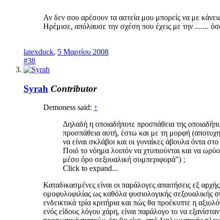
Αν δεν σου αρέσουν τα αστεία μου μπορείς να με κάνεις
Ηρέμισε, απόλαυσε την σχέση που έχεις με την ....... όσ
latexduck
,
5 Μαρτίου 2008
#38
Syrah
Contributor
Demoness said:
↑
Δηλαδή η οποιαδήποτε προσπάθεια της οποιαδήποτε
προσπάθεια αυτή, έστω και με τη μορφή (αποτυχη
να είναι σκλάβοι και οι γυναίκες άβουλα όντα στ
Ποιό το νόημα λοιπόν να χτυπιούνται και να ωρύο
μέσο όρο σεξουαλική συμπεριφορά") ;
Click to expand...
Καταδικασμένες είναι οι παράλογες απαιτήσεις εξ αρχή
ομοφυλοφιλίας ως καθόλα φυσιολογικής σεξουαλικής σ
ενδεικτικά τρία κριτήρια και πώς θα προέκυπτε η αξιο
ενός είδους λόγου χάρη, είναι παράλογο το να εξανίσταν