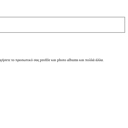
ργήσετε το προσωπικό σας profile και photo albums και πολλά άλλα.