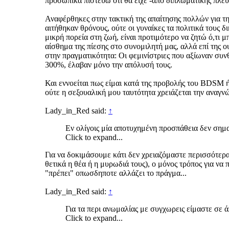
προσωπικά πιστεύω ότι θα είχε -από διπλωματικής πλευ
Αναφέρθηκες στην τακτική της απαίτησης πολλών για τη
αιτήθηκαν θρόνους, ούτε οι γυναίκες τα πολιτικά τους 
μικρή πορεία στη ζωή, είναι προτιμότερο να ζητώ ό,τι
αίσθημα της πίεσης στο συνομιλητή μας, αλλά επί της 
στην πραγματικότητα: Οι φεμινίστριες που αξίωναν συ
300%, έλαβαν μόνο την απόλυσή τους.
Και εννοείται πως είμαι κατά της προβολής του BDSM ή
ούτε η σεξουαλική μου ταυτότητα χρειάζεται την αναγν
Lady_in_Red said:
↑
Εν ολίγοις μία αποτυχημένη προσπάθεια δεν σημαί
Click to expand...
Για να δοκιμάσουμε κάτι δεν χρειαζόμαστε περισσότερ
θετικά η θέα ή η μυρωδιά τους), ο μόνος τρόπος για να 
"πρέπει" οπωσδηποτε αλλάζει το πράγμα...
Lady_in_Red said:
↑
Για τα περι ανωμαλίας με συγχωρεις είμαστε σε 
Click to expand...