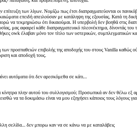
ράς- παταγώδη, και προβλεπόμενη, αποτυχία.
ν επίτευξη των λίγων. Νομίζω πως έτσι διαπραγματεύονται οι πανικόβ
δικαιώματα επειδή απειλούσαν με κατάληψη της εξουσίας. Κατά τη δικ
 μπορώ να τεκμηριώσω ότι δικαιούμαι. Η υπερβολή δεν βοηθά στις δι
ουσίας, μας αφαιρεί κάθε διαπραγματευικό πλεονέκτημα, δίνοντάς του
νθήκες owk έλαβαν μόνο τον τίτλο των υστερικών, συμπλεγματικών κ
 των προσπαθειών επιβολής της αποδοχής του στους Vanilla καθώς ού
ώριση και αποδοχή τους.
νει αυτόματα ότι δεν αρεσκόμεθα σε κάτι...
α κίνητρα πλην αυτού του συλλογισμού; Προσωπικά αν δεν θέλω εξ α
πεισθώ να τα δοκιμάσω είναι να μου εξηγήσει κάποιος τους λόγους για
άλλη σελίδα... δεν μπορω καν να σε κάνω να με καταλάβεις