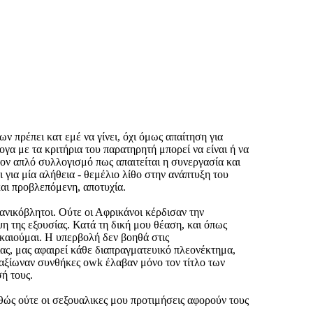
 πρέπει κατ εμέ να γίνει, όχι όμως απαίτηση για
γα με τα κριτήρια του παρατηρητή μπορεί να είναι ή να
τον απλό συλλογισμό πως απαιτείται η συνεργασία και
 για μία αλήθεια - θεμέλιο λίθο στην ανάπτυξη του
και προβλεπόμενη, αποτυχία.
ανικόβλητοι. Ούτε οι Αφρικάνοι κέρδισαν την
ψη της εξουσίας. Κατά τη δική μου θέαση, και όπως
ικαιούμαι. Η υπερβολή δεν βοηθά στις
ίας, μας αφαιρεί κάθε διαπραγματευικό πλεονέκτημα,
 αξίωναν συνθήκες owk έλαβαν μόνο τον τίτλο των
ή τους.
θώς ούτε οι σεξουαλικες μου προτιμήσεις αφορούν τους