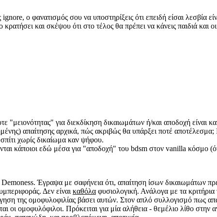
 ignore, ο φανατισμός σου να υποστηρίξεις ότι επειδή είσαι λεσβία εί
ο κρατήσει και σκέψου ότι στο τέλος θα πρέπει να κάνεις παιδιά και ο
 "μειονότητας" για διεκδίκηση δικαιωμάτων ή/και αποδοχή είναι κατα
μένης) απαίτησης αρχικά, πώς ακριβώς θα υπάρξει ποτέ αποτέλεσμα; 
ο σπίτι χωρίς δικαίωμα καν ψήφου.
νται κάποιοι εδώ μέσα για "αποδοχή" του bdsm στον vanilla κόσμο (όν
ς Demoness. Έγραψα με σαφήνεια ότι, απαίτηση ίσων δικαιωμάτων πρέπ
υμπεριφοράς. Δεν είναι
καθόλα
φυσιολογική. Ανάλογα με τα κριτήρια τ
λόγηση της ομοφυλοφιλίας βάσει αυτών. Στον απλό συλλογισμό πως απα
ται οι ομοφυλόφιλοι. Πρόκειται για μία αλήθεια - θεμέλιο λίθο στην α