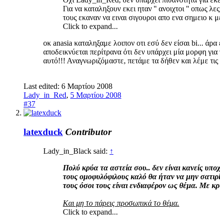
Για να καταληξουν εκει ηταν '' ανοιχτοι '' οπως λε
τους εκαναν να ειναι σιγουροι απο ενα σημειο κ μ
Click to expand...
οκ anasia καταληξαμε λοιπον οτι εσύ δεν είσαι bi... άρ
αποδεικνύεται περίτρανα ότι δεν υπάρχει μία μορφη για τ
αυτό!!! Αναγνωριζόμαστε, πετάμε τα δήθεν και λέμε τις
Last edited:
6 Μαρτίου 2008
Lady_in_Red
,
5 Μαρτίου 2008
#37
latexduck
Contributor
Lady_in_Black said:
↑
Πολύ κρύα τα αστεία σου.. δεν είναι κανείς υπο
τους ομοφυλόφιλους καλό θα ήταν να μην σατιρί
τους όσοι τους είναι ενδιαφέρον ως θέμα. Με κ
Και μη το πάρεις προσωπικά το θέμα.
Click to expand...