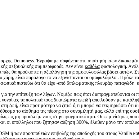
 αρχής Demoness. Έγραψα με σαφήνεια ότι, απαίτηση ίσων δικαιωμάτων
κής σεξουαλικής συμπεριφοράς. Δεν είναι
καθόλα
φυσιολογική. Ανάλο
και πώς θα προέκυπτε η αξιολόγηση της ομοφυλοφιλίας βάσει αυτών. Σ
υ χάρη, είναι παράλογο το να εξανίστανται οι ομοφυλόφιλοι. Πρόκειται
ροσωπικά πιστεύω ότι θα είχε -από διπλωματικής πλευράς- παταγώδη, 
για την επίτευξη των λίγων. Νομίζω πως έτσι διαπραγματεύονται οι π
ι γυναίκες τα πολιτικά τους δικαιώματα επειδή απειλούσαν με κατάλη
 στη ζωή, είναι προτιμότερο να ζητώ ό,τι μπορώ να τεκμηριώσω ότι δ
όθεσμα το αίσθημα της πίεσης στο συνομιλητή μας, αλλά επί της ουσ
καίως ως μη προσκείμενους στην πραγματικότητα: Οι φεμινίστριες που
αι οι υπάλληλοι που ζήτησαν αύξηση 300%, έλαβαν μόνο την απόλυσ
BDSM ή των προσπαθειών επιβολής της αποδοχής του στους Vanilla κα
ειάζεται την αναγνώριση και αποδοχή τους.