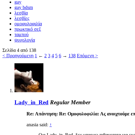
gay
gay bdsm
λεσβία
λεσβίες
ομοφυλοφιλία
πρωκτικό σεξ
ταμπού
ψυχολογία
Σελίδα 4 από 138
< Προηγούμενη
1
←
2
3
4
5
6
→
138
Επόμενη >
Lady_in_Red
Regular Member
Re: Απάντηση: Re: Ομοφυλοφιλία: Ας ανοιχτούμε επι
anasia said:
↑
Οχι Lady_in_Red, δεν υπαρχει πιθανοτητα για εκε