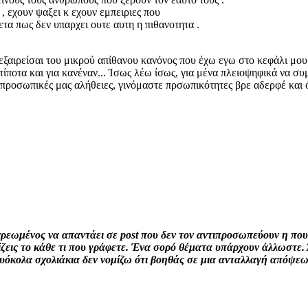
ς , εχουν ψαξει κ εχουν εμπειριες που
ετα πως δεν υπαρχει ουτε αυτη η πιθανοτητα .
α εξαιρείσαι του μικρού απίθανου κανόνος που έχω εγω στο κεφάλι μου.
ίποτα και για κανέναν... Ίσως λέω ίσως, για μένα πλειοψηφικά να συμβα
 προσωπικές μας αλήθειες, γινόμαστε πρσωπικότητες βρε αδερφέ και ό
χρεωμένος να απαντάει σε post που δεν τον αντιπροσωπεύουν η που 
ζεις το κάθε τι που γράφετε. Ένα σορό θέματα υπάρχουν άλλωστε. 
ρυόκολα σχολιάκια δεν νομίζω ότι βοηθάς σε μια ανταλλαγή απόψεων