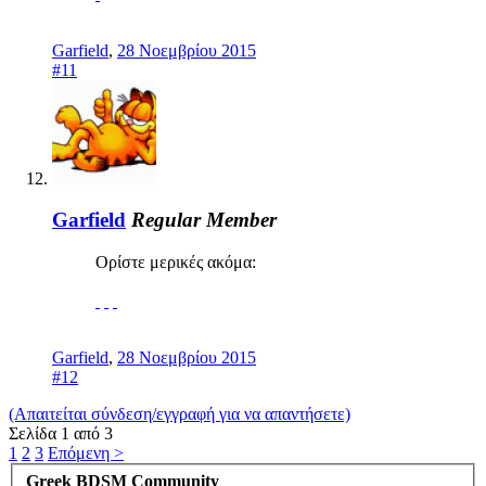
Garfield
,
28 Νοεμβρίου 2015
#11
Garfield
Regular Member
Ορίστε μερικές ακόμα:
Garfield
,
28 Νοεμβρίου 2015
#12
(Απαιτείται σύνδεση/εγγραφή για να απαντήσετε)
Σελίδα 1 από 3
1
2
3
Επόμενη >
Greek BDSM Community