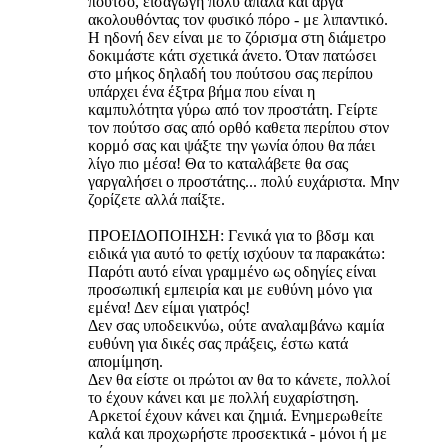
πούτσο, εισαγωγή πολύ απαλά και αργά
ακολουθόντας τον φυσικό πόρο - με λιπαντικό.
Η ηδονή δεν είναι με το ζόρισμα στη διάμετρο
δοκιμάστε κάτι σχετικά άνετο. Όταν πατώσει
στο μήκος δηλαδή του πούτσου σας περίπου
υπάρχει ένα έξτρα βήμα που είναι η
καμπυλότητα γύρω από τον προστάτη. Γείρτε
τον πούτσο σας από ορθό καθετα περίπου στον
κορμό σας και ψάξτε την γωνία όπου θα πάει
λίγο πιο μέσα! Θα το καταλάβετε θα σας
γαργαλήσει ο προστάτης... πολύ ευχάριστα. Μην
ζορίζετε αλλά παίξτε.
ΠΡΟΕΙΔΟΠΟΙΗΣΗ: Γενικά για το βδσμ και
ειδικά για αυτό το φετίχ ισχύουν τα παρακάτω:
Παρότι αυτό είναι γραμμένο ως οδηγίες είναι
προσωπική εμπειρία και με ευθύνη μόνο για
εμένα! Δεν είμαι γιατρός!
Δεν σας υποδεικνύω, ούτε αναλαμβάνω καμία
ευθύνη για δικές σας πράξεις, έστω κατά
απομίμηση.
Δεν θα είστε οι πρώτοι αν θα το κάνετε, πολλοί
το έχουν κάνει και με πολλή ευχαρίστηση.
Αρκετοί έχουν κάνει και ζημιά. Ενημερωθείτε
καλά και προχωρήστε προσεκτικά - μόνοι ή με