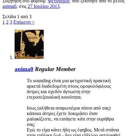
Συζήτηση στο φόρουμ '
Φετιχισμός
' που ξεκίνησε από το μέλος
anima0
, στις
27 Ιουλίου 2013
.
Σελίδα 1 από 3
1
2
3
Επόμενη >
anima0
Regular Member
To sounding είναι μια φετιχιστική πρακτική
αρκετά διαδεδομένη στους ομοφυλόφιλους
άντρες και σχεδόν άγνωστη στην
ετεροσεξουαλική κοινότητα.
Ισως (αλήθεια αναρωτιέμαι πόσοι από σας)
κάποιοι άντρες έχετε δοκιμάσει όταν
μαλακίζεστε, να εισάγετε κάτι στην ουρήθρα
σας;
Εγώ το είχα κάνει ήδη ως έφηβος. Μετά σπάνια
στην ενήλικη ζωή - δεν είχα εξάλλου αντιληφθεί