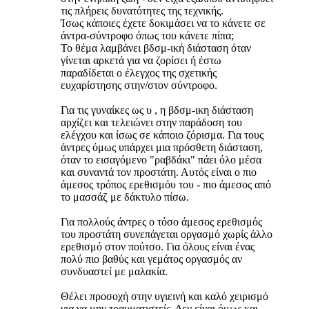
τις πλήρεις δυνατότητες της τεχνικής.
Ίσως κάποιες έχετε δοκιμάσει να το κάνετε σε
άντρα-σύντροφο όπως του κάνετε πίπα;
Το θέμα λαμβάνει βδσμ-ική διάσταση όταν
γίνεται αρκετά για να ζορίσει ή έστω
παραδίδεται ο έλεγχος της σχετικής
ευχαρίστησης στην/στον σύντροφο.
Για τις γυναίκες ως υ , η βδσμ-ικη διάσταση
αρχίζει και τελειώνει στην παράδοση του
ελέγχου και ίσως σε κάποιο ζόρισμα. Για τους
άντρες όμως υπάρχει μια πρόσθετη διάσταση,
όταν το εισαγόμενο "ραβδάκι" πάει όλο μέσα
και συναντά τον προστάτη. Αυτός είναι ο πιο
άμεσος τρόπος ερεθισμόυ του - πιο άμεσος από
το μασσάζ με δάκτυλο πίσω.
Για πολλούς άντρες ο τόσο άμεσος ερεθισμός
του προστάτη συνεπάγεται οργασμό χωρίς άλλο
ερεθισμό στον πούτσο. Για όλους είναι ένας
πολύ πιο βαθύς και γεμάτος οργασμός αν
συνδυαστεί με μαλακία.
Θέλει προσοχή στην υγιεινή και καλό χειρισμό
για να μην τραυματιστείς. Δεν είναι όμως και