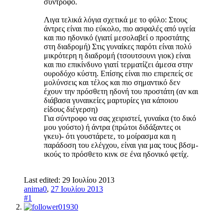
σύντροφο.
Λιγα τελικά λόγια σχετικά με το φύλο: Στους
άντρες είναι πιο εύκολο, πιο ασφαλές από υγεία
και πιο ηδονικό (γιατί μεσολαβεί ο προστάτης
στη διαδρομή) Στις γυναίκες παρότι είναι πολύ
μικρότερη η διαδρομή (τσουτσουνι γιοκ) είναι
και πιο επικίνδυνο γιατί τερματίζει άμεσα στην
ουροδόχο κύστη. Επίσης είναι πιο επιρεπείς σε
μολύνσεις και τέλος και πιο σημαντικό δεν
έχουν την πρόσθετη ηδονή του προστάτη (αν και
διάβασα γυναικείες μαρτυρίες για κάποιου
είδους διέγερση)
Για σύντροφο να σας χειριστεί, γυναίκα (το δικό
μου γούστο) ή άντρα (πρώτοι διδάξαντες οι
γκευ)- ότι γουστάρετε, το μοίρασμα και η
παράδοση του ελέγχου, είναι για μας τους βδσμ-
ικούς το πρόσθετο κινκ σε ένα ηδονικό φετίχ.
Last edited:
29 Ιουλίου 2013
anima0
,
27 Ιουλίου 2013
#1