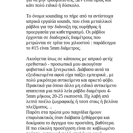
κάτι πολύ ειδικό ή δύσκολο.
Το όνομα sounding το πήρε από τα αντίστοιχα
ιατρικά εργαλία sounds, που είναι μεταλλικοί
ράβδοι για την διάνοιξη της ουρήθρας ή
προεργασία για καθετηριασμό. Οι ράβδοι
έρχονται σε διαδοχικές διαμέτρους που
μετρώνται σε τρίτα του χιλιοστού : παράδειγμα
το #15 είναι 5mm διάμετρος.
Ακούγεται ίσως σε κάποιους με ιατρικό φετίχ
ερεθιστικό - προσωπικά μου ακουγόταν
φοβιστικό και ξενερωτικό. Διάβασα αυτά τα
εξειδικευμένα αφού είχα παίξει εμπειρικά , με
πολύ μικρότερα αντικείμενα και αρκετό φόβο.
Πρακτικά για όποιο άλλο μη ειδικό αντικείμενο
απαιτειται μια πολύ λεία ράβδο διαμέτρου 4-
5mm μήκους 20-25 εκατοστά. Πχ λαβή από
λεπτό πινέλο ζωγραφικής ή τσοπ στικς ή βελόνα
πλεξίματος. ..
Παρότι στα πρώτα μου παιχνίδια ήμουν
επιφυλακτικός όταν διάβασα ξεθάρρεψα και
δοκίμασα το άγγιγμα του προστάτη, βαθύτερα.
Η πιο εύκολη προσέγγιση είναι σε καβλωμένο