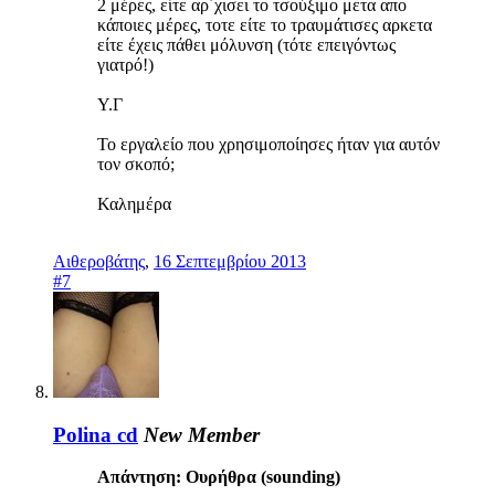
2 μέρες, είτε αρ΄χισει το τσούξιμο μετα απο
κάποιες μέρες, τοτε είτε το τραυμάτισες αρκετα
είτε έχεις πάθει μόλυνση (τότε επειγόντως
γιατρό!)
Υ.Γ
Το εργαλείο που χρησιμοποίησες ήταν για αυτόν
τον σκοπό;
Καλημέρα
Αιθεροβάτης
,
16 Σεπτεμβρίου 2013
#7
Polina cd
New Member
Απάντηση: Ουρήθρα (sounding)