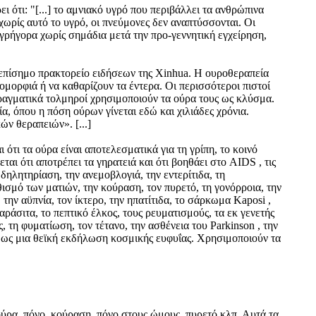
ει ότι: "[...] το αμνιακό υγρό που περιβάλλει τα ανθρώπινα
ωρίς αυτό το υγρό, οι πνεύμονες δεν αναπτύσσονται. Οι
 γρήγορα χωρίς σημάδια μετά την προ-γεννητική εγχείρηση,
ο επίσημο πρακτορείο ειδήσεων της Xinhua. Η ουροθεραπεία
μορφιά ή να καθαρίζουν τα έντερα. Οι περισσότεροι πιστοί
 πραγματικά τολμηροί χρησιμοποιούν τα ούρα τους ως κλύσμα.
α, όπου η πόση ούρων γίνεται εδώ και χιλιάδες χρόνια.
ν θεραπειών». [...]
 ότι τα ούρα είναι αποτελεσματικά για τη γρίπη, το κοινό
ι ότι αποτρέπει τα γηρατειά και ότι βοηθάει στο AIDS , τις
δηλητηρίαση, την ανεμοβλογιά, την εντερίτιδα, τη
εθισμό των ματιών, την κούραση, τον πυρετό, τη γονόρροια, την
 την αϋπνία, τον ίκτερο, την ηπατίτιδα, το σάρκωμα Kaposi ,
αράσιτα, το πεπτικό έλκος, τους ρευματισμούς, τα εκ γενετής
, τη φυματίωση, τον τέτανο, την ασθένεια του Parkinson , την
α ως μια θεϊκή εκδήλωση κοσμικής ευφυΐας. Χρησιμοποιούν τα
ύρα, πόνο, κούραση, πόνο στους ώμους, πυρετό κλπ. Αυτά τα