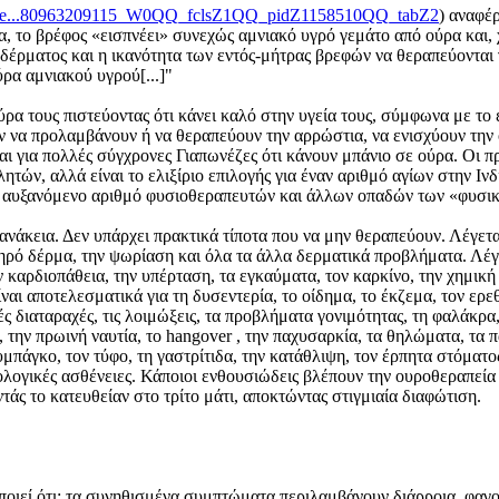
wn-Pe...80963209115_W0QQ_fclsZ1QQ_pidZ1158510QQ_tabZ2
) αναφέρ
, το βρέφος «εισπνέει» συνεχώς αμνιακό υγρό γεμάτο από ούρα και, χ
ύ δέρματος και η ικανότητα των εντός-μήτρας βρεφών να θεραπεύονται
ύρα αμνιακού υγρού[...]"
ούρα τους πιστεύοντας ότι κάνει καλό στην υγεία τους, σύμφωνα με τ
ν να προλαμβάνουν ή να θεραπεύουν την αρρώστια, να ενισχύουν την ο
εται για πολλές σύγχρονες Γιαπωνέζες ότι κάνουν μπάνιο σε ούρα. Οι
ών, αλλά είναι το ελιξίριο επιλογής για έναν αριθμό αγίων στην Ινδί
αν αυξανόμενο αριθμό φυσιοθεραπευτών και άλλων οπαδών των «φυσικώ
πανάκεια. Δεν υπάρχει πρακτικά τίποτα που να μην θεραπεύουν. Λέγεται
ρό δέρμα, την ψωρίαση και όλα τα άλλα δερματικά προβλήματα. Λέγετα
ν καρδιοπάθεια, την υπέρταση, τα εγκαύματα, τον καρκίνο, την χημική 
ίναι αποτελεσματικά για τη δυσεντερία, το οίδημα, το έκζεμα, τον ερ
ές διαταραχές, τις λοιμώξεις, τα προβλήματα γονιμότητας, τη φαλάκρα,
 την πρωινή ναυτία, το hangover , την παχυσαρκία, τα θηλώματα, τα π
μπάγκο, τον τύφο, τη γαστρίτιδα, την κατάθλιψη, τον έρπητα στόματος
νολογικές ασθένειες. Κάποιοι ενθουσιώδεις βλέπουν την ουροθεραπεί
τάς το κατευθείαν στο τρίτο μάτι, αποκτώντας στιγμιαία διαφώτιση.
ιεί ότι: τα συνηθισμένα συμπτώματα περιλαμβάνουν διάρροια, φαγο