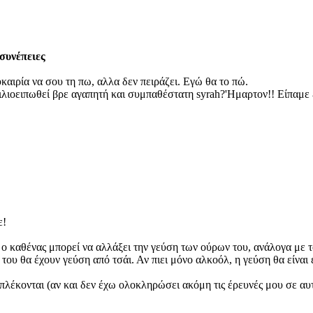
συνέπειες
καιρία να σου τη πω, αλλα δεν πειράζει. Εγώ θα το πώ.
χιλιοειπωθεί βρε αγαπητή και συμπαθέστατη syrah?'Ημαρτον!! Είπαμ
ε!
 καθένας μπορεί να αλλάξει την γεύση των ούρων του, ανάλογα με το τ
α του θα έχουν γεύση από τσάι. Αν πιει μόνο αλκοόλ, η γεύση θα είναι 
έκονται (αν και δεν έχω ολοκληρώσει ακόμη τις έρευνές μου σε αυτόν