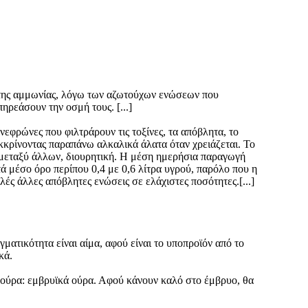
ε της αμμωνίας, λόγω των αζωτούχων ενώσεων που
ηρεάσουν την οσμή τους. [...]
εφρώνες που φιλτράρουν τις τοξίνες, τα απόβλητα, το
κκρίνοντας παραπάνω αλκαλικά άλατα όταν χρειάζεται. Το
, μεταξύ άλλων, διουρητική. Η μέση ημερήσια παραγωγή
τά μέσο όρο περίπου 0,4 με 0,6 λίτρα υγρού, παρόλο που η
ές άλλες απόβλητες ενώσεις σε ελάχιστες ποσότητες.[...]
γματικότητα είναι αίμα, αφού είναι το υποπροϊόν από το
κά.
από ούρα: εμβρυϊκά ούρα. Αφού κάνουν καλό στο έμβρυο, θα