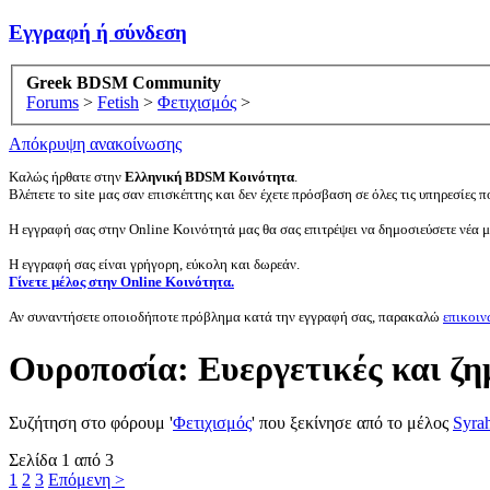
Εγγραφή ή σύνδεση
Greek BDSM Community
Forums
>
Fetish
>
Φετιχισμός
>
Απόκρυψη ανακοίνωσης
Καλώς ήρθατε στην
Ελληνική BDSM Κοινότητα
.
Βλέπετε το site μας σαν επισκέπτης και δεν έχετε πρόσβαση σε όλες τις υπηρεσίες πο
Η εγγραφή σας στην Online Κοινότητά μας θα σας επιτρέψει να δημοσιεύσετε νέα 
Η εγγραφή σας είναι γρήγορη, εύκολη και δωρεάν.
Γίνετε μέλος στην Online Κοινότητα.
Αν συναντήσετε οποιοδήποτε πρόβλημα κατά την εγγραφή σας, παρακαλώ
επικοιν
Ουροποσία: Ευεργετικές και ζη
Συζήτηση στο φόρουμ '
Φετιχισμός
' που ξεκίνησε από το μέλος
Syra
Σελίδα 1 από 3
1
2
3
Επόμενη >