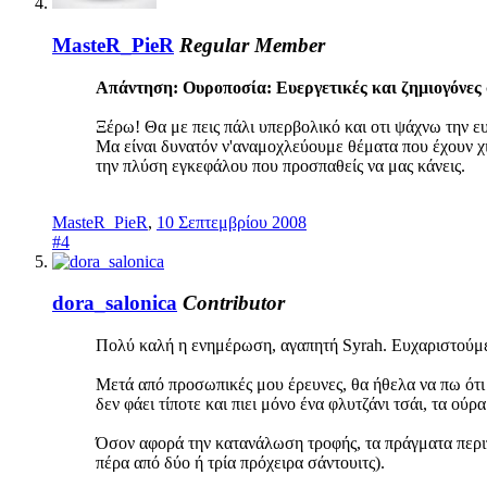
MasteR_PieR
Regular Member
Απάντηση: Ουροποσία: Ευεργετικές και ζημιογόνες 
Ξέρω! Θα με πεις πάλι υπερβολικό και οτι ψάχνω την ευ
Μα είναι δυνατόν ν'αναμοχλεύουμε θέματα που έχουν 
την πλύση εγκεφάλου που προσπαθείς να μας κάνεις.
MasteR_PieR
,
10 Σεπτεμβρίου 2008
#4
dora_salonica
Contributor
Πολύ καλή η ενημέρωση, αγαπητή Syrah. Ευχαριστούμ
Μετά από προσωπικές μου έρευνες, θα ήθελα να πω ότι ο
δεν φάει τίποτε και πιει μόνο ένα φλυτζάνι τσάι, τα ούρ
Όσον αφορά την κατανάλωση τροφής, τα πράγματα περιπλ
πέρα από δύο ή τρία πρόχειρα σάντουιτς).