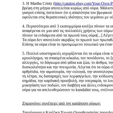
3. Η Martha Cristy (
http://catalog.ebay.com/Your-O
βρέφη στη μήτρα αποτελείται κυρίως από ούρα. Μάλιστα
γιατροί επίσης πιστεύουν ότι η απαλότητα του βρεφικο
οφείλεται στις θεραπευτικές ιδιότητες του γεμάτου με ο
4. Περισσότεροι από 3 εκατομμύρια κινέζοι πίνουν τα 
αναφέρεται σε μια από τις πολλαπλές χρήσεις των ούρω
πίνουν τα ενδιάμεσα από τα πρωινά τους ούρα[...] Λέγ
Τα ούρα δεν αποτελούν ακριβώς το πρωινό των πρωταθλητ
Επίσης τα ούρα είναι το προτιμώμενο τονωτικό για έν
5. Πολλοί υποστηρικτές ισχυρίζονται ότι τα ούρα είναι 
κρυολόγημα, τα σπασμένα κόκαλα, τον πονόδοντο, το ξη
αλλεργίες, το δάγκωμα από φίδια και ζώα, το άσθμα, τη
δυσκοιλιότητα και την πνευμονία. Λέγεται ότι τα ούρα ε
αρθρίτιδα, την αιματουρία, την ευλογιά, την ανοσολογικ
τη λέπρα, τις διαταραχές των λεμφαγγείων, την κνίδωση,
σημάδια, την καρδιακή προσβολή, την υπεραιμία, το λου
μυκητίαση των ποδιών, τον διαβήτη και άλλες ενδοκρι
ούρα για να απελευθερώσουν το kundalini τους, στέλνον
Ζημιογόνες συνέπειες από την κατάποση ούρων:
Ταυτόχρονα η Κινέζικη Ένωση Ουροθεραπείας προειδοπο