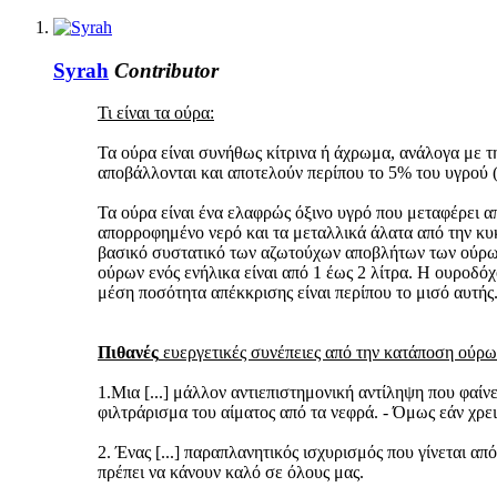
Syrah
Contributor
Τι είναι τα ούρα:
Τα ούρα είναι συνήθως κίτρινα ή άχρωμα, ανάλογα με 
αποβάλλονται και αποτελούν περίπου το 5% του υγρού (
Τα ούρα είναι ένα ελαφρώς όξινο υγρό που μεταφέρει α
απορροφημένο νερό και τα μεταλλικά άλατα από την κυκ
βασικό συστατικό των αζωτούχων αποβλήτων των ούρων 
ούρων ενός ενήλικα είναι από 1 έως 2 λίτρα. Η ουροδό
μέση ποσότητα απέκκρισης είναι περίπου το μισό αυτής.
Πιθανές
ευεργετικές συνέπειες από την κατάποση ούρω
1.Μια [...] μάλλον αντιεπιστημονική αντίληψη που φαίνε
φιλτράρισμα του αίματος από τα νεφρά. - Όμως εάν χρει
2. Ένας [...] παραπλανητικός ισχυρισμός που γίνεται α
πρέπει να κάνουν καλό σε όλους μας.