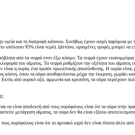
την υγεία και τη διατροφή κάποιου. Συνήθως έχουν οσμή παρόμοια μ
το υπόλοιπο 95% είναι νερό). Ωστόσο, ορισμένες τροφές μπορεί να επ
πόβλητα από τα νεφρά στον έξω κόσμο. Τα νεφρά έχουν εκατομμύρια ν
λοφορία του αίματος. Τα νεφρά ρυθμίζουν την οξύτητα του αίματος ε
είναι η ουρία, ένα προϊόν πρωτεϊνικής αποσύνθεσης. Η ουρία είναι
χος κύστη, όπου τα ούρα αποθηκεύονται μέχρι την έκκριση, χωράει κα
 Εκτός από ουρικό οξύ, αμμωνία και κρεατίνη, τα ούρα περιέχουν πολλ
ν:
ται να είναι αποδεκτή από τους ουρόφιλους είναι ότι τα ούρα στην πρα
αστείτε μετάγγιση αίματος, τα ούρα δεν θα είναι εξίσου αποτελεσματι
πό τους ουρόφιλους είναι ότι το αμνιακό υγρό δεν είναι τίποτα άλλο 