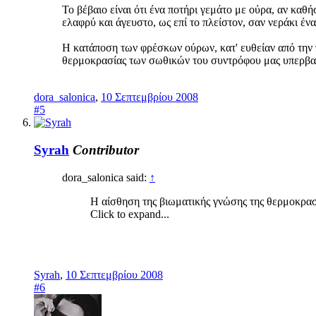
Το βέβαιο είναι ότι ένα ποτήρι γεμάτο με ούρα, αν καθ
ελαφρύ και άγευστο, ως επί το πλείστον, σαν νεράκι έ
Η κατάποση των φρέσκων ούρων, κατ' ευθείαν από την π
θερμοκρασίας των σωθικών του συντρόφου μας υπερβαί
dora_salonica
,
10 Σεπτεμβρίου 2008
#5
Syrah
Contributor
dora_salonica said:
↑
Η αίσθηση της βιωματικής γνώσης της θερμοκρασ
Click to expand...
Syrah
,
10 Σεπτεμβρίου 2008
#6