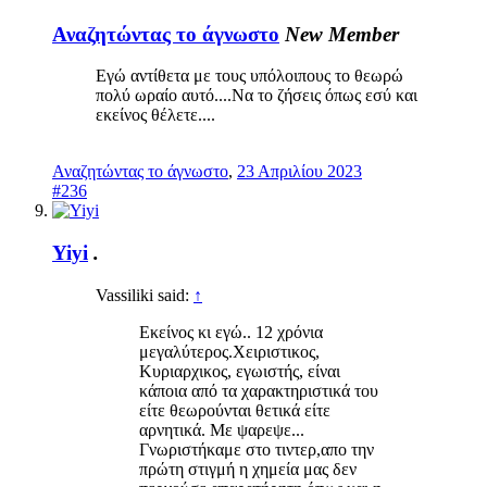
Αναζητώντας το άγνωστο
New Member
Εγώ αντίθετα με τους υπόλοιπους το θεωρώ
πολύ ωραίο αυτό....Να το ζήσεις όπως εσύ και
εκείνος θέλετε....
Αναζητώντας το άγνωστο
,
23 Απριλίου 2023
#236
Yiyi
.
Vassiliki said:
↑
Εκείνος κι εγώ.. 12 χρόνια
μεγαλύτερος.Χειριστικος,
Κυριαρχικος, εγωιστής, είναι
κάποια από τα χαρακτηριστικά του
είτε θεωρούνται θετικά είτε
αρνητικά. Με ψαρεψε...
Γνωριστήκαμε στο τιντερ,απο την
πρώτη στιγμή η χημεία μας δεν