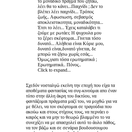
το μοναδικό πράγμα που ζητάω,
λέει θα το κάνει...Παιχνίδι ; Δεν το
βλέπει λέει παιχνίδι... Τρόπος
ζωής.. Αφωσιωση, σεβασμός
αποκλειστικοτητα, μοναδικότητα...
Έτσι το λέει... Έχεις καταλάβει τι
ζούμε με ρωτάει; Η ψυχουλα μου
το ξέρει σκέφτομαι...Γινεται τόσο
δυνατό... Αλήθεια είναι Κύριε μου,
δυνατό είναι,δυνατό γίνεται, δε
μπορώ να ζήσω χωρίς εσάς...
Όμως,γιατι τόσα ερωτηματικά ;
Ερωτηματικά.. Πόνος..
Click to expand...
Σχεδόν νοσταλγώ εκείνη την εποχή που είχα τα
αποθέματα φαντασίας να συγ-κινούμαι απο έναν
τύπο στην άλλη άκρη του δικτύου, να
φαντάζομαι πράγματα μαζί του, να μοχθώ για να
με θέλει, να τον σκέφτομαι σε τραγούδια που
ακούω και στους στίχους τους, να περνάει ο
καιρός και να μην το θεωρώ βλαμμένο το να
συνεχίζει να με απασχολεί αυτό το άυλο πάθος,
να τον βάζω και σε σενάρια βουδουσουμου