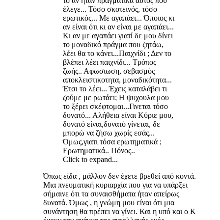
το αν ήταν πραγματικά αυτός που
έλεγε... Τόσο σκοτεινός, τόσο
ερωτικός... Με αγαπάει... Όποιος κι
αν είναι ότι κι αν είναι με αγαπάει...
Κι αν με αγαπάει γιατί δε μου δίνει
το μοναδικό πράγμα που ζητάω,
λέει θα το κάνει...Παιχνίδι ; Δεν το
βλέπει λέει παιχνίδι... Τρόπος
ζωής.. Αφωσιωση, σεβασμός
αποκλειστικοτητα, μοναδικότητα...
Έτσι το λέει... Έχεις καταλάβει τι
ζούμε με ρωτάει; Η ψυχουλα μου
το ξέρει σκέφτομαι...Γινεται τόσο
δυνατό... Αλήθεια είναι Κύριε μου,
δυνατό είναι,δυνατό γίνεται, δε
μπορώ να ζήσω χωρίς εσάς...
Όμως,γιατι τόσα ερωτηματικά ;
Ερωτηματικά.. Πόνος..
Click to expand...
Όπως είδα , μάλλον δεν έχετε βρεθεί από κοντά.
Μια πνευματική κυριαρχία που για να υπάρξει
σήμαινε ότι τα συναισθήματα ήταν απείρως
δυνατά. Όμως , η γνώμη μου είναι ότι μια
συνάντηση θα πρέπει να γίνει. Και η υπό και ο Κ