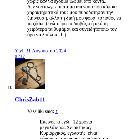
χωρίς καν να έχουμε ιδωθεί απο κοντά..
Δεν νοσταλγώ τα άτομα απέναντι που κάποια
χαρακτηριστικά τους μου πυροδοτησαν την
έμπνευση, αλλά τη δική μου φόρα, το πάθος να
τα ζήσω. (ενώ τώρα τα διαβάζω ή ακόμη
χειρότερα τα θυμάμαι και συνειδητοποιώ τον
όρο ντελούλου : P )
Yiyi
,
31 Αυγούστου 2024
#237
ChrisZab11
Vassiliki said:
↑
Εκείνος κι εγώ.. 12 χρόνια
μεγαλύτερος.Χειριστικος,
Κυριαρχικος, εγωιστής, είναι
κάποια από τα χαρακτηριστικά του