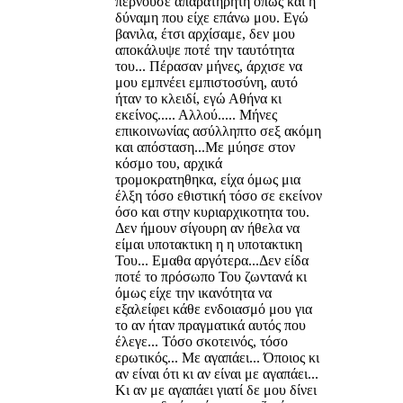
περνούσε απαρατήρητη όπως και η
δύναμη που είχε επάνω μου. Εγώ
βανιλα, έτσι αρχίσαμε, δεν μου
αποκάλυψε ποτέ την ταυτότητα
του... Πέρασαν μήνες, άρχισε να
μου εμπνέει εμπιστοσύνη, αυτό
ήταν το κλειδί, εγώ Αθήνα κι
εκείνος..... Αλλού..... Μήνες
επικοινωνίας ασύλληπτο σεξ ακόμη
και απόσταση...Με μύησε στον
κόσμο του, αρχικά
τρομοκρατηθηκα, είχα όμως μια
έλξη τόσο εθιστική τόσο σε εκείνον
όσο και στην κυριαρχικοτητα του.
Δεν ήμουν σίγουρη αν ήθελα να
είμαι υποτακτικη η η υποτακτικη
Του... Εμαθα αργότερα...Δεν είδα
ποτέ το πρόσωπο Του ζωντανά κι
όμως είχε την ικανότητα να
εξαλείφει κάθε ενδοιασμό μου για
το αν ήταν πραγματικά αυτός που
έλεγε... Τόσο σκοτεινός, τόσο
ερωτικός... Με αγαπάει... Όποιος κι
αν είναι ότι κι αν είναι με αγαπάει...
Κι αν με αγαπάει γιατί δε μου δίνει