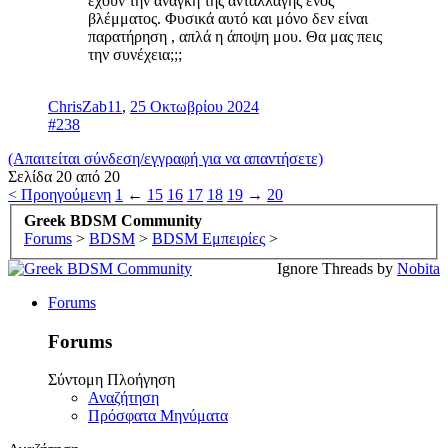
έχουν την ανάγκη της ανταλλαγής ενός
βλέμματος. Φυσικά αυτό και μόνο δεν είναι
παρατήρηση , απλά η άποψη μου. Θα μας πεις
την συνέχεια;;;
ChrisZab11
,
25 Οκτωβρίου 2024
#238
(Απαιτείται σύνδεση/εγγραφή για να απαντήσετε)
Σελίδα 20 από 20
< Προηγούμενη
1
←
15
16
17
18
19
→
20
Greek BDSM Community
Forums
>
BDSM
>
BDSM Εμπειρίες
>
Ignore Threads by
Nobita
Forums
Forums
Σύντομη Πλοήγηση
Αναζήτηση
Πρόσφατα Μηνύματα