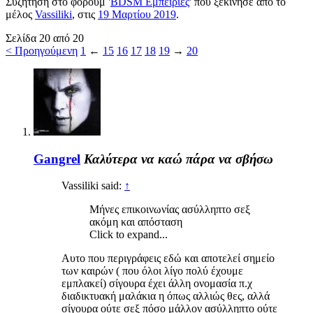
Συζήτηση στο φόρουμ '
BDSM Εμπειρίες
' που ξεκίνησε από το
μέλος
Vassiliki
, στις
19 Μαρτίου 2019
.
Σελίδα 20 από 20
< Προηγούμενη
1
←
15
16
17
18
19
→
20
Gangrel
Καλύτερα να καώ πάρα να σβήσω
Vassiliki said:
↑
Μήνες επικοινωνίας ασύλληπτο σεξ
ακόμη και απόσταση
Click to expand...
Αυτο που περιγράφεις εδώ και αποτελεί σημείο
των καιρών ( που όλοι λίγο πολύ έχουμε
εμπλακεί) σίγουρα έχει άλλη ονομασία π.χ
διαδικτυακή μαλάκια η όπως αλλιώς θες, αλλά
σίγουρα ούτε σεξ πόσο μάλλον ασύλληπτο ούτε