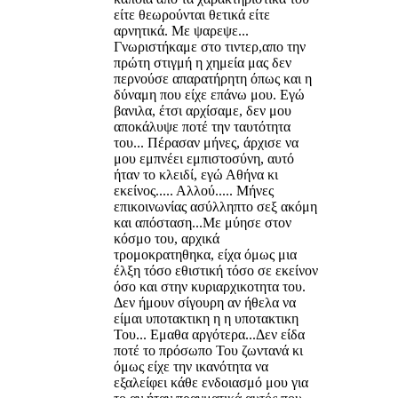
είτε θεωρούνται θετικά είτε
αρνητικά. Με ψαρεψε...
Γνωριστήκαμε στο τιντερ,απο την
πρώτη στιγμή η χημεία μας δεν
περνούσε απαρατήρητη όπως και η
δύναμη που είχε επάνω μου. Εγώ
βανιλα, έτσι αρχίσαμε, δεν μου
αποκάλυψε ποτέ την ταυτότητα
του... Πέρασαν μήνες, άρχισε να
μου εμπνέει εμπιστοσύνη, αυτό
ήταν το κλειδί, εγώ Αθήνα κι
εκείνος..... Αλλού..... Μήνες
επικοινωνίας ασύλληπτο σεξ ακόμη
και απόσταση...Με μύησε στον
κόσμο του, αρχικά
τρομοκρατηθηκα, είχα όμως μια
έλξη τόσο εθιστική τόσο σε εκείνον
όσο και στην κυριαρχικοτητα του.
Δεν ήμουν σίγουρη αν ήθελα να
είμαι υποτακτικη η η υποτακτικη
Του... Εμαθα αργότερα...Δεν είδα
ποτέ το πρόσωπο Του ζωντανά κι
όμως είχε την ικανότητα να
εξαλείφει κάθε ενδοιασμό μου για