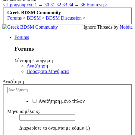
< Προηγούμενη
1
←
30
31
32
33
34
→
36
Επόμενη >
Greek BDSM Community
Forums
>
BDSM
>
BDSM Discussion
>
Ignore Threads by
Nobita
Forums
Forums
Σύντομη Πλοήγηση
Αναζήτηση
Πρόσφατα Μηνύματα
Αναζήτηση
Αναζήτηση μόνο τίτλων
Μήνυμα μέλους:
Διαχωρίστε τα ονόματα με κόμμα (,)