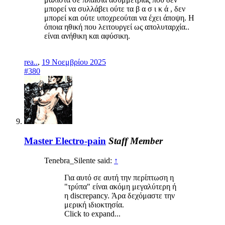
μπορεί να συλλάβει ούτε τα β α σ ι κ ά , δεν
μπορεί και ούτε υποχρεούται να έχει άποψη. Η
όποια ηθική που λειτουργεί ως απολυταρχία..
είναι ανήθικη και αφύσικη.
rea..
,
19 Νοεμβρίου 2025
#380
Master Electro-pain
Staff Member
Tenebra_Silente said:
↑
Για αυτό σε αυτή την περίπτωση η
"τρύπα" είναι ακόμη μεγαλύτερη ή
η discrepancy. Άρα δεχόμαστε την
μερική ιδιοκτησία.
Click to expand...