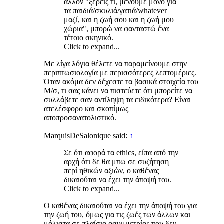
άλλον "ξέρεις τι, μένουμε μόνο για
τα παιδιά/σκυλιά/γατιά/whatever
μαζί, και η ζωή σου και η ζωή μου
χώρια", μπορώ να φανταστώ ένα
τέτοιο σκηνικό.
Click to expand...
Με λίγα λόγια θέλετε να παραμείνουμε στην
περιπτωσιολογία με περισσότερες λεπτομέριες.
Όταν ακόμα δεν δέχεστε τα βασικά στοιχεία του
Μ/σ, τι σας κάνει να πιστεύετε ότι μπορείτε να
συλλάβετε σαν αντίληψη τα ειδικότερα? Είναι
ατελέσφορο και σκοπίμως
αποπροσανατολιστικό.
MarquisDeSalonique said:
↑
Σε ότι αφορά τα ethics, είπα από την
αρχή ότι δε θα μπω σε συζήτηση
περί ηθικών αξιών, ο καθένας
δικαιούται να έχει την άποψή του.
Click to expand...
Ο καθένας δικαιούται να έχει την άποψή του για
την ζωή του, όμως για τις ζωές των άλλων και
μάλιστα σε πλαίσια ασυμμετρίας που δεν