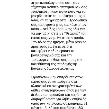
περιπτωσιολογία που ούτε σαν
τέχνασμα αντιπερισπασμού δεν σας
χρησιμεύει, παρά μόνο ίσως για να
μπερδευτείτε περισσότερο εσείς ο
ίδιος, αν το χρειάζεστε. Προσωπικά
σας παροτρύνω μιας και κάνατε τον
κόπο – σελίδες κόπου- ως εδώ για
να μην αδικήσετε με "θεωρίες" τον
εαυτό σας, να μείνετε στην ουσία.
Στο τέλος της ημέρας, μόνο όφελος
προς εσάς θα έχετε σε ό,τι
καταφέρει να διαπεράσει το
βανιλοενοχικό σας και την
ταβανωμένη ηθική σας, προς την
κατεύθυνση της αποδοχής της
βιωμένης
διαφορετικότητας
Προπάντων μην επιτρέψετε στον
εαυτό σας να καταφύγετε στα
κλασσικά εικονογραφημένα των
δήθεν ανοιχτόμυαλων όπου με των
δειλών τα παρακάλια και παράπονα
διαμαρτύρονται για δήθεν επιβολές
απόψεων και λοιπές σαχλαμάρες. Η
μόνη επιβολή που συμβαίνει εδώ