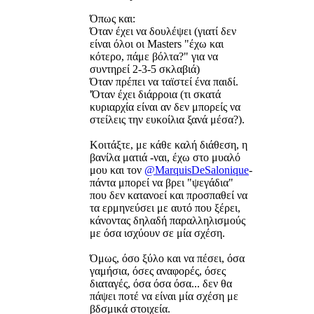
Όπως και:
Όταν έχει να δουλέψει (γιατί δεν
είναι όλοι οι Masters "έχω και
κότερο, πάμε βόλτα?" για να
συντηρεί 2-3-5 σκλαβιά)
Όταν πρέπει να ταϊστεί ένα παιδί.
'Όταν έχει διάρροια (τι σκατά
κυριαρχία είναι αν δεν μπορείς να
στείλεις την ευκοίλια ξανά μέσα?).
Κοιτάξτε, με κάθε καλή διάθεση, η
βανίλα ματιά -ναι, έχω στο μυαλό
μου και τον
@MarquisDeSalonique
-
πάντα μπορεί να βρει "ψεγάδια"
που δεν κατανοεί και προσπαθεί να
τα ερμηνεύσει με αυτό που ξέρει,
κάνοντας δηλαδή παραλληλισμούς
με όσα ισχύουν σε μία σχέση.
Όμως, όσο ξύλο και να πέσει, όσα
γαμήσια, όσες αναφορές, όσες
διαταγές, όσα όσα όσα... δεν θα
πάψει ποτέ να είναι μία σχέση με
βδσμικά στοιχεία.