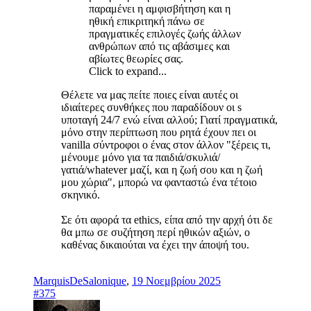
παραμένει η αμφισβήτηση και η
ηθική επικριτηκή πάνω σε
πραγματικές επιλογές ζωής άλλων
ανθρώπων από τις αβάσιμες και
αβίωτες θεωρίες σας.
Click to expand...
Θέλετε να μας πείτε ποιες είναι αυτές οι
ιδιαίτερες συνθήκες που παραδίδουν οι s
υποταγή 24/7 ενώ είναι αλλού; Γιατί πραγματικά,
μόνο στην περίπτωση που ρητά έχουν πει οι
vanilla σύντροφοι ο ένας στον άλλον "ξέρεις τι,
μένουμε μόνο για τα παιδιά/σκυλιά/
γατιά/whatever μαζί, και η ζωή σου και η ζωή
μου χώρια", μπορώ να φανταστώ ένα τέτοιο
σκηνικό.
Σε ότι αφορά τα ethics, είπα από την αρχή ότι δε
θα μπω σε συζήτηση περί ηθικών αξιών, ο
καθένας δικαιούται να έχει την άποψή του.
MarquisDeSalonique
,
19 Νοεμβρίου 2025
#375