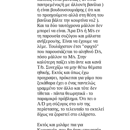
παντρεμένος/ή με άλλον/η βανίλια )
ή είναι βουδουσουμιάρης ( ότι και
το προηγούμενο αλλά στη θέση του
βανίλια βάλτε την κουρτίνα νο2 ).
Και τα δύο ταυτόχρονα μάλλον δεν
μπορεί να είναι. Άρα D/s ή M/s εν
τη παρουσία συζύγου και μάλιστα
ανήξερου/ης. Είναι να έχουμε να
λέμε. Τουλάχιστον έτσι "σφιχτό"
που παρουσιάζεται το αληθινό D/s,
πόσο μάλλον το M/s. Στην
καλύτερη παίζει s/m άντε και κανά
T/b. Συνεχίζω να μην θέτω θέματα
ηθικής. Εκτός και όπως έχω
προγραψει, πρόκειται για γάμο που
ξεκάθαρα έχει ο ένας παντελώς
γραμμένο τον άλλο και τότε δεν
τίθεται - πάντα θεωρητικά - το
παραμικρό πρόβλημα. Ότι πει ο
Α/D μη σύζυγος στο υ/σ της
περίστασης, το τελευταίο το εκτελεί
δίχως να ζοριστεί στο ελάχιστο.
Εκτός και μιλάμε πια για
Κυριαρχία, που θα ήταν επικαρπία