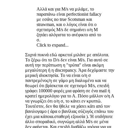
Αλλά και για M/s να μιλάμε, το
παραπάνω είναι perfectionist fallacy
με εσάνς no true Scotsman και
strawman, και ο λόγος είναι ότι ο
σχετισμός M/s δε σημαίνει ο/η M
ζητάει αλόγιστα το ανέφικτο από το
σ.
Click to expand...
Συχνά πυκνά εδώ αρκετοί μιλάνε με απόλυτα.
Το ξέρω ότι το D/s δεν είναι M/s. Για αυτό σε
αυτή την περίπτωση η "τρύπα" είναι ακόμη
μεγαλύτερη ή η discrepancy. Άρα δεχόμαστε την
μερική ιδιοκτησία. Το να είναι ο/η σ
παντρεμένος/η σε γάμο μη διαλυμένο και να
θεωρεί ότι βρίσκεται σε σχετισμό M/s, επειδή
γράφει 100000 φορές μια φράση σε ένα mail ή
κρατεί ημερολόγιο για το Α. Πόσο μάλλον ο/η Α
να γνωρίζει ότι ο/η σ, το κάνει εν κρυπτώ.
Τουτέστιν, δεν θα ήθελε να χάσει κάτι από τον
βανιλογαμο ( άρα ο βανίλιας σύζυγός επάνω του
έχει μια κάποια.σταθερή εξουσία ). Ή οτιδήποτε
άλλο σποραδικό, συγνώμη αλλά M/s σε μένα
δεν φαίνεται. Και επειδή διαβάζω χρόνια για να