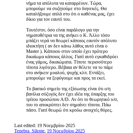
νήμα τα απόλυτα να καταρρέουν. Τώρα,
μπορούμε να συζητούμε στο διηνεκές. Θα
καταλήξουμε απλά στο ότι ο καθένας μας, έχει
δίκιο για τον εαυτό του.
Τουτέστιν, όσο είναι παράλογο για την
νηματοθέτρια να της ανήκει ο Κ. Άλλο τόσο
μπάζει νερά να θεωρεί κάποιος εαυτόν απόλυτο
ιδιοκτήτη ( αν δεν κάνω λάθος αυτό είναι ο
Master ). Κάποιου στον οποίο έχει πρότερο
δικαίωμα κάποιος άλλος. Γιατί αυτό εγκαθιδρύει
ένας γάμος, δικαιώματα. Τίποτε περισσότερο
τίποτα λιγότερο. Βέβαια αν θέλετε να το πάμε
στο ανήκειν μυαλού, ψυχής κλπ. Εντάξει,
μπορούμε να ξεφύγουμε και προς τα εκεί.
Το βασικό σημείο της εξίσωσης είναι ότι ο/η
βανίλια σύζυγός δεν έχει ιδέα της ύπαρξης του
τρίτου προσώπου Α/D. Αν ότι το θεωρητικό υ/σ,
του το αποκρύπτει δεν σημαίνει τίποτα. Πάω
πάσο. Γιατί θεωρώ ότι κρούω ανοιχτές θύρες.
Last edited:
19 Νοεμβρίου 2025
Tenebra_Silente
,
19 Νοεμβρίου 2025