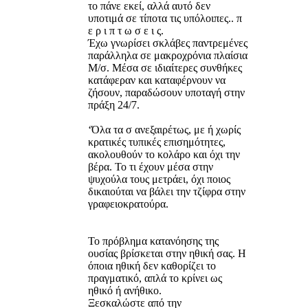
το πάνε εκεί, αλλά αυτό δεν
υποτιμά σε τίποτα τις υπόλοιπες.. π
ε ρ ι π τ ω σ ε ι ς.
Έχω γνωρίσει σκλάβες παντρεμένες
παράλληλα σε μακροχρόνια πλαίσια
Μ/σ. Μέσα σε ιδιαίτερες συνθήκες
κατάφεραν και καταφέρνουν να
ζήσουν, παραδώσουν υποταγή στην
πράξη 24/7.
‘Όλα τα σ ανεξαιρέτως, με ή χωρίς
κρατικές τυπικές επισημότητες,
ακολουθούν το κολάρο και όχι την
βέρα. Το τι έχουν μέσα στην
ψυχούλα τους μετράει, όχι ποιος
δικαιούται να βάλει την τζίφρα στην
γραφειοκρατούρα.
Το πρόβλημα κατανόησης της
ουσίας βρίσκεται στην ηθική σας. Η
όποια ηθική δεν καθορίζει το
πραγματικό, απλά το κρίνει ως
ηθικό ή ανήθικο.
Ξεσκαλώστε από την