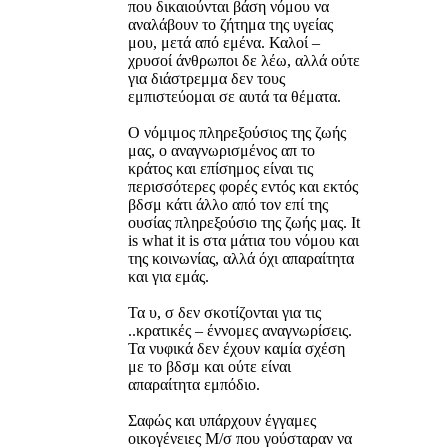
που δικαιούνται βάση νόμου να
αναλάβουν το ζήτημα της υγείας
μου, μετά από εμένα. Καλοί –
χρυσοί άνθρωποι δε λέω, αλλά ούτε
για διάστρεμμα δεν τους
εμπιστεύομαι σε αυτά τα θέματα.
Ο νόμιμος πληρεξούσιος της ζωής
μας, ο αναγνωρισμένος απ το
κράτος και επίσημος είναι τις
περισσότερες φορές εντός και εκτός
βδσμ κάτι άλλο από τον επί της
ουσίας πληρεξούσιο της ζωής μας. It
is what it is στα μάτια του νόμου και
της κοινωνίας, αλλά όχι απαραίτητα
και για εμάς.
Τα υ, σ δεν σκοτίζονται για τις
..κρατικές – έννομες αναγνωρίσεις.
Τα νυφικά δεν έχουν καμία σχέση
με το βδσμ και ούτε είναι
απαραίτητα εμπόδιο.
Σαφώς και υπάρχουν έγγαμες
οικογένειες Μ/σ που γούσταραν να