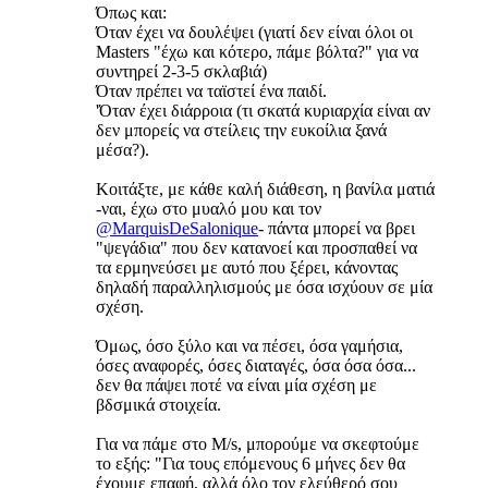
Όπως και:
Όταν έχει να δουλέψει (γιατί δεν είναι όλοι οι
Masters "έχω και κότερο, πάμε βόλτα?" για να
συντηρεί 2-3-5 σκλαβιά)
Όταν πρέπει να ταϊστεί ένα παιδί.
'Όταν έχει διάρροια (τι σκατά κυριαρχία είναι αν
δεν μπορείς να στείλεις την ευκοίλια ξανά
μέσα?).
Κοιτάξτε, με κάθε καλή διάθεση, η βανίλα ματιά
-ναι, έχω στο μυαλό μου και τον
@MarquisDeSalonique
- πάντα μπορεί να βρει
"ψεγάδια" που δεν κατανοεί και προσπαθεί να
τα ερμηνεύσει με αυτό που ξέρει, κάνοντας
δηλαδή παραλληλισμούς με όσα ισχύουν σε μία
σχέση.
Όμως, όσο ξύλο και να πέσει, όσα γαμήσια,
όσες αναφορές, όσες διαταγές, όσα όσα όσα...
δεν θα πάψει ποτέ να είναι μία σχέση με
βδσμικά στοιχεία.
Για να πάμε στο M/s, μπορούμε να σκεφτούμε
το εξής: "Για τους επόμενους 6 μήνες δεν θα
έχουμε επαφή, αλλά όλο τον ελεύθερό σου