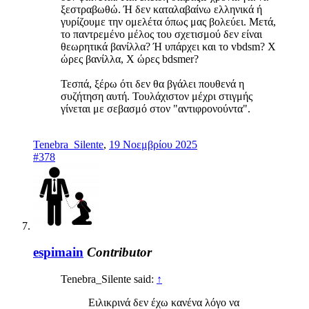
ξεστραβωθώ. Ή δεν καταλαβαίνω ελληνικά ή
γυρίζουμε την ομελέτα όπως μας βολεύει. Μετά,
το παντρεμένο μέλος του σχετισμού δεν είναι
θεωρητικά βανίλλα? Ή υπάρχει και το vbdsm? Χ
ώρες βανίλλα, Χ ώρες bdsmer?
Τεσπά, ξέρω ότι δεν θα βγάλει πουθενά η
συζήτηση αυτή. Τουλάχιστον μέχρι στιγμής
γίνεται με σεβασμό στον "αντιφρονούντα".
Tenebra_Silente
,
19 Νοεμβρίου 2025
#378
espimain
Contributor
Tenebra_Silente said:
↑
Ειλικρινά δεν έχω κανένα λόγο να