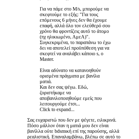
Για να πάμε στο M/s, μπορούμε να
σκεφτούμε το εξής: "Για τους
επόμενους 6 μήνες δεν θα έχουμε
επαφή, αλλά όλο τον ελεύθερό σου
χρόνο θα φροντίζεις αυτό το άτομο
(πχ ηλικιωμένο, ΑμεΑ)".
Συγκεκριμένα, το παραπάνω το έχω
δει να αποτελεί προϋπόθεση για να
σκεφτεί να αναλάβει κάποιο s, ο
Master.
Είναι αδύνατο να κατανοηθούν
ορισμένα πράγματα με βανίλα
ματιά.
Και δεν σας ψέγω. Εδώ,
ζοριστήκαμε να
αποβανιλοποιηθούμε εμείς που
λειτουργούμε έτσι...
Click to expand...
Σας ευχαριστώ που δεν με ψέγετε, ειλικρινά.
Πόσο μάλλον όταν η ματιά μου δεν είναι
βανίλλα ούτε bdsmική επί της παρούσης, αλλά
ρεαλιστική. Επαναλαμβάνω, βλέπω σε αυτό το