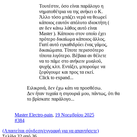
Τουτέστιν, όσο είναι παράλογο η
νηματοθέτρια να της ανήκει ο Κ.
Άλλο τόσο μπάζει νερά να θεωρεί
κάποιος εαυτόν απόλυτο ιδιοκτήτη (
αν δεν κάνω λάθος αυτό είναι
Master ). Κάποιου στον οποίο έχει
πρότερο δικαίωμα κάποιος άλλος.
Γιατί αυτό εγκαθιδρύει ένας γάμος,
δικαιώματα. Τίποτε περισσότερο
τίποτα λιγότερο. Βέβαια αν θέλετε
να το πάμε στο ανήκειν μυαλού,
ψυχής κλπ. Εντάξει, μπορούμε να
ξεφύγουμε και προς τα εκεί.
Click to expand...
Ειλικρινά, δεν έχω κάτι να προσθέσω.
Δεν ήταν τυχαία η σιγουριά μου, πάντως, ότι θα
το βρίσκατε παράλογο...
Master Electro-pain
,
19 Νοεμβρίου 2025
#384
(Απαιτείται σύνδεση/εγγραφή για να απαντήσετε)
Σελίδα 32 από 36