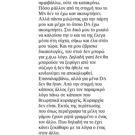
αμφιβάλλω, ούτε να κατακρίνω.
Πόσο μάλλον από τη στιγμή που το
M/s δεν το έχω καν ακουμπήσει.
Αλλά πάντα μιλώντας για την πάρτη
μου και μέχρι το όποιο D/s έχω
ακουμπήσει. Στο δικό μου το μυαλό
να καλούσα την υ και να της έλεγα
μέσα στη νύχτα, σήκω και έλα σπίτι
μου τώρα. Και να μου έβρισκε
δικαιολογίες, του στυλ δεν μπορώ
για χ,ψ,ω λόγο. Δηλαδή γιατί δεν θα
μπορούσε να ξεφύγει από τον
σύζυγο ή δεν θα ήθελε να
κινδυνέψει να αποκαλυφθεί.
Επαναλαμβάνω, αλλά για μένα D/s
δεν θα ήταν. Από την στιγμή που
κάποιος άλλος έχει τον παραμικρό
λόγο πάνω σε κάποιον που
θεωρητικά κυριαρχείς, Κυριαρχία
δεν είναι. Εκτός της περίπτωσης
που όπως περιέγραψα τα μέλη του
γάμου έχουν ρητά γραμμένο ο ένας
τον άλλο. Που δηλαδή να το έχει
κάνει ξεκάθαρο με τα λόγια ο ένας
στον άλλο.