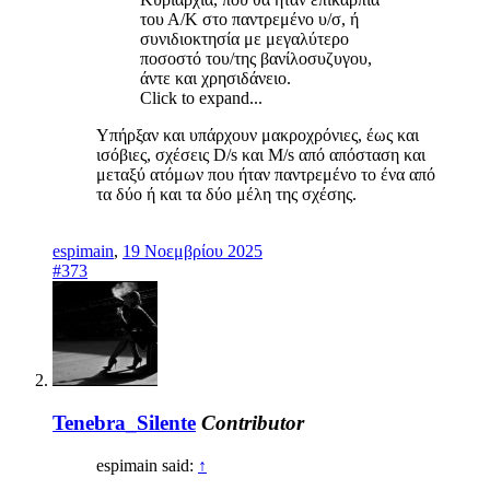
του Α/Κ στο παντρεμένο υ/σ, ή
συνιδιοκτησία με μεγαλύτερο
ποσοστό του/της βανίλοσυζυγου,
άντε και χρησιδάνειο.
Click to expand...
Υπήρξαν και υπάρχουν μακροχρόνιες, έως και
ισόβιες, σχέσεις D/s και M/s από απόσταση και
μεταξύ ατόμων που ήταν παντρεμένο το ένα από
τα δύο ή και τα δύο μέλη της σχέσης.
espimain
,
19 Νοεμβρίου 2025
#373
Tenebra_Silente
Contributor
espimain said:
↑