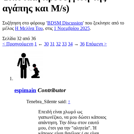
αγάπης και M/s)
Συζήτηση στο φόρουμ '
BDSM Discussion
' που ξεκίνησε από το
μέλος
Η Μελίνα Του
, στις
1 Νοεμβρίου 2025
.
Σελίδα 32 από 36
< Προηγούμενη
1
←
30
31
32
33
34
→
36
Επόμενη >
espimain
Contributor
Tenebra_Silente said:
↑
Επειδή είναι χλωμό ως
γιαπωνέζικο, να μου δώσει κάποιος
απάντηση. Την δίνω στον εαυτό
μου, έτσι για την "αλητεία". Ή
κάποιος είναι βανίλιας ( αν είναι