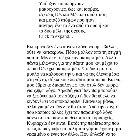
Υπήρξαν και υπάρχουν
μακροχρόνιες, έως και ισόβιες,
σχέσεις D/s και M/s από απόσταση
και μεταξύ ατόμων που ήταν
παντρεμένο το ένα από τα δύο ή και
τα δύο μέλη της σχέσης.
Click to expand...
Ειλικρινά δεν έχω κανένα λόγο να αμφιβάλλω,
ούτε να κατακρίνω. Πόσο μάλλον από τη στιγμή
που το M/s δεν το έχω καν ακουμπήσει. Αλλά
πάντα μιλώντας για την πάρτη μου και μέχρι το
όποιο D/s έχω ακουμπήσει. Στο δικό μου το
μυαλό να καλούσα την υ και να της έλεγα μέσα
στη νύχτα, σήκω και έλα σπίτι μου τώρα. Και να
μου έβρισκε δικαιολογίες, του στυλ δεν μπορώ
για χ,ψ,ω λόγο. Δηλαδή γιατί δεν θα μπορούσε
να ξεφύγει από τον σύζυγο ή δεν θα ήθελε να
κινδυνέψει να αποκαλυφθεί. Επαναλαμβάνω,
αλλά για μένα D/s δεν θα ήταν. Από την στιγμή
που κάποιος άλλος έχει τον παραμικρό λόγο
πάνω σε κάποιον που θεωρητικά κυριαρχείς,
Κυριαρχία δεν είναι. Εκτός της περίπτωσης που
όπως περιέγραψα τα μέλη του γάμου έχουν ρητά
γραμμένο ο ένας τον άλλο. Που δηλαδή να το