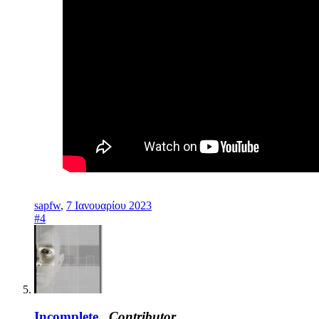
sapfw
,
7 Ιανουαρίου 2023
#4
Incomplete_
Contributor