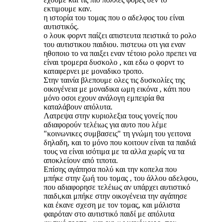
εκτιμουμε καν.
η ιστορία του τομας που ο αδελφος του είναι
αυτιστικός.
o λουκ φορντ παίζει απιστευτα πειστικά το ρολο
του αυτιστικου παιδιου. πιστευω οτι για εναν
ηθοποιο το να παιξει εναν τέτοιο ρολο πρεπει να
είναι τρομερα δυσκολο , και εδω ο φορντ το
καταφερνει με μοναδικο τροπο.
Στην ταινία βλεπουμε ολες τις δυσκολίες της
οικογένεια με μοναδικα ωμη εικόνα , κάτι που
μόνο οσοι εχουν ανάλογη εμπειρία θα
καταλάβουν απόλυτα.
Λατρεψα στην κυριολεξια τους γονείς που
αδιαφορούν τελέιως για αυτο που λέμε
"κοινωνικες συμβασεις" τη γνώμη του γειτονα
δηλαδη, και το μόνο που κοιτουν είναι τα παιδιά
τους να είναι ισότιμα με τα αλλα χωρίς να τα
αποκλείουν από τιποτα.
Επίσης αγάπησα πολύ και την κοπελα που
μπήκε στην ζωή του τομας , του άλλου αδελφου,
που αδιαφορησε τελέιως αν υπάρχει αυτιστικό
παιδι,και μπήκε στην οικογένεια την αγάπησε
και έκανε σχεση με τον τομας, και μάλιστα
φαιρόταν στο αυτιστικό παιδί με απόλυτα