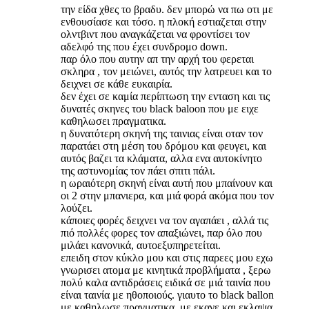
την είδα χθες το βραδυ. δεν μπορώ να πω οτι με
ενθουσίασε και τόσο. η πλοκή εστιαζεται στην
ολντβιντ που αναγκάζεται να φροντίσει τον
αδελφό της που έχει συνδρομο down.
παρ όλο που αυτην απ την αρχή του φερεται
σκληρα , τον μειώνει, αυτός την λατρευει και το
δειχνει σε κάθε ευκαιρία.
δεν έχει σε καμία περίπτωση την ενταση και τις
δυνατές σκηνες του black baloon που με ειχε
καθηλωσει πραγματικα.
η δυνατότερη σκηνή της ταινιας είναι οταν τον
παρατάει στη μέση του δρόμου και φευγει, και
αυτός βαζει τα κλάματα, αλλα ενα αυτοκίνητο
της αστυνομίας τον πάει σπιτι πάλι.
η ωραιότερη σκηνή είναι αυτή που μπαίνουν και
οι 2 στην μπανιερα, και μιά φορά ακόμα που τον
λούζει.
κάποιες φορές δειχνει να τον αγαπάει , αλλά τις
πιό πολλές φορες τον απαξιώνει, παρ όλο που
μιλάει κανονικά, αυτοεξυπηρετείται.
επειδη στον κύκλο μου και στις παρεες μου εχω
γνωρισει ατομα με κινητικά προβλήματα , ξερω
πολύ καλα αντιδράσεις ειδικά σε μιά ταινία που
είναι ταινία με ηθοποιούς. γιαυτο το black ballon
με καθηλωσε πραγματικα. με εκανε και εκλαψα.