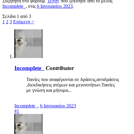
Συζήτηση στο φόρουμ '
Τέχνη
' που ξεκίνησε από το μέλος
Incomplete_
, στις
6 Ιανουαρίου 2023
.
Σελίδα 1 από 3
1
2
3
Επόμενη >
Incomplete_
Contributor
Ταινίες που αναφέρονται σε δράσεις,αντιδράσεις
,διεκδικήσεις ατόμων και μειονοτήτων.Ταινίες
με γνώση και μήνυμα...
Incomplete_
,
6 Ιανουαρίου 2023
#1