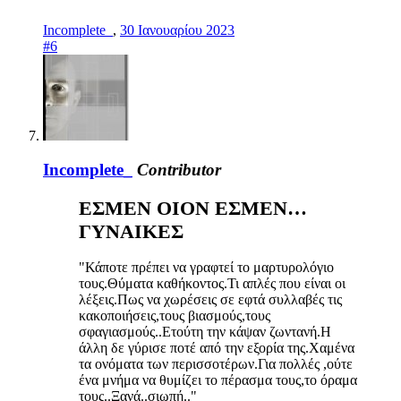
Incomplete_
,
30 Ιανουαρίου 2023
#6
Incomplete_
Contributor
ΕΣΜΕΝ ΟΙΟΝ ΕΣΜΕΝ…
ΓΥΝΑΙΚΕΣ
"Κάποτε πρέπει να γραφτεί το μαρτυρολόγιο
τους.Θύματα καθήκοντος.Τι απλές που είναι οι
λέξεις.Πως να χωρέσεις σε εφτά συλλαβές τις
κακοποιήσεις,τους βιασμούς,τους
σφαγιασμούς..Ετούτη την κάψαν ζωντανή.Η
άλλη δε γύρισε ποτέ από την εξορία της.Χαμένα
τα ονόματα των περισσοτέρων.Για πολλές ,ούτε
ένα μνήμα να θυμίζει το πέρασμα τους,το όραμα
τους..Ξανά..σιωπή.."