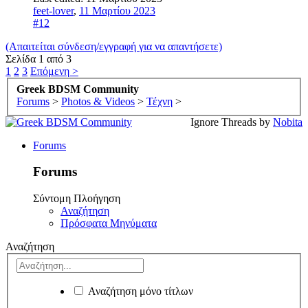
feet-lover
,
11 Μαρτίου 2023
#12
(Απαιτείται σύνδεση/εγγραφή για να απαντήσετε)
Σελίδα 1 από 3
1
2
3
Επόμενη >
Greek BDSM Community
Forums
>
Photos & Videos
>
Τέχνη
>
Ignore Threads by
Nobita
Forums
Forums
Σύντομη Πλοήγηση
Αναζήτηση
Πρόσφατα Μηνύματα
Αναζήτηση
Αναζήτηση μόνο τίτλων