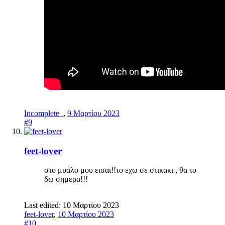
Incomplete_
,
9 Μαρτίου 2023
#9
feet-lover
στο μυαλο μου εισαι!!το εχω σε στικακι , θα το
δω σημερα!!!
Last edited:
10 Μαρτίου 2023
feet-lover
,
10 Μαρτίου 2023
#10