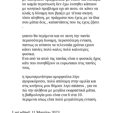
σε καμία περιπτωση δεν έχω λυπηθει κάποιον
με κινητικό προβλημα οχι απ αυτο. σε κάνει να
κλαίς η δύναμη που βγαζει με τέτοια σκηνη
τόσο αληθινη, με πράγματα που έχεις με τα ίδια
σου μάτια δεις , καταστάσεις που τις εχεις ζήσει
.
γιαυτο θα περίμενα και σε αυτη την ταινία
περισσότερη δυναμη, περισσότερη ενταση.
παντως οι ισπανοι τα τελευταία χρόνια εχουν
κάνει ταινίες πολύ καλες πολύ καλυτερες
φυσικα.
Ενα από τα ατού της ταινίας είναι ο φυσικός ήχος
κάτι που συνηθίζουν οι ευρωπαιοι στις ταινίες
τους.
η πρωταγωνίστρια ομορφούλα λίγο
αγοροκόριτσο, πολύ απότομη στην ομιλία και
στις κινήσεις μου θύμισε λιγο mistress , για να
πώ την αλήθεια με μεγάλα εκφραστικά μάτια.
η βαθμολογία μου είναι ενα 6 στα 10.
περιμενα οπως είπα πολύ μεγαλύτερη ενταση.
Last edited:
11 Μαρτίου 2023