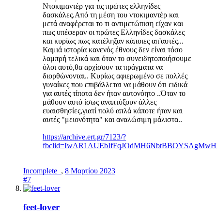
Nτοκιμαντέρ για τις πρώτες ελληνίδες
δασκάλες.Από τη μέση του ντοκιμαντέρ και
μετά αναφέρεται το τι αντιμετώπιση είχαν και
πως υπέφεραν οι πρώτες Ελληνίδες δασκάλες
και κυρίως πως κατέληξαν κάποιες απ'αυτές...
Καμιά ιστορία κανενός έθνους δεν είναι τόσο
λαμπρή τελικά και όταν το συνειδητοποιήσουμε
όλοι αυτό,θα αρχίσουν τα πράγματα να
διορθώνονται.. Κυρίως αφιερωμένο σε πολλές
γυναίκες που επιβάλλεται να μάθουν ότι ειδικά
για αυτές τίποτα δεν ήταν αυτονόητο ..Όταν το
μάθουν αυτό ίσως αναπτύξουν άλλες
ευαισθησίες,γιατί πολύ απλά κάποτε ήταν και
αυτές "μειονότητα" και αναλώσιμη μάλιστα..
https://archive.ert.gr/7123/?
fbclid=IwAR1AUEbIfFqJOdMH6NbtBBOYSAgMwHL
Incomplete_
,
8 Μαρτίου 2023
#7
feet-lover