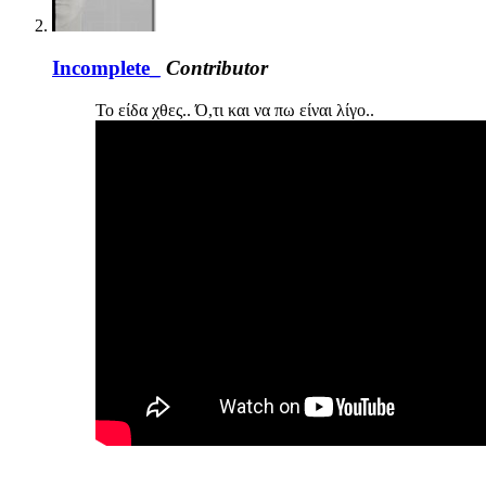
Incomplete_
Contributor
Το είδα χθες.. Ό,τι και να πω είναι λίγο..