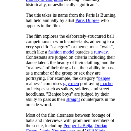
historically, or aesthetically significant".
The title takes its name from the Paris Is Burning
ball held annually by artist
Paris Dupree
who
appears in the film.
The film explores the elaborately-structured ball
competitions in which contestants, adhering to a
very specific "category" or theme, must "walk",
much like a
fashion model
parades a
runway
.
Contestants are judged on criteria including their
dance talent, the beauty of their clothing, and the
"realness" of their drag - i.e., their ability to pass
as a member of the group or sex they are
portraying. For example, the category "
banjee
realness" comprises
gay men
portraying
macho
archetypes such as sailors, soldiers, and street
hoodlums. "Banjee boys" are judged by their
ability to pass as their
straight
counterparts in the
outside world.
Most of the film alternates between footage of
balls and interviews with prominent members of
the scene, including
Pepper LaBeija
,
Dorian
Corey
,
Angie Xtravaganza
, and
Willi Ninja
.