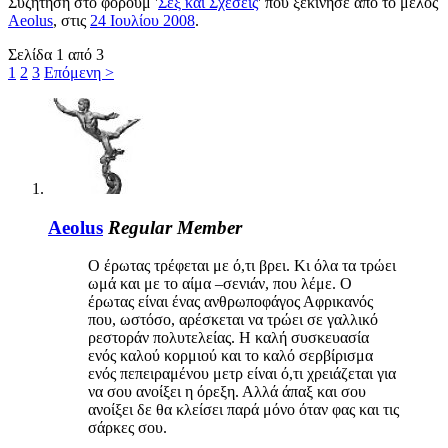
Συζήτηση στο φόρουμ '
Σεξ και Σχέσεις
' που ξεκίνησε από το μέλος
Aeolus
, στις
24 Ιουλίου 2008
.
Σελίδα 1 από 3
1
2
3
Επόμενη >
Aeolus
Regular Member
Ο έρωτας τρέφεται με ό,τι βρει. Κι όλα τα τρώει
ωμά και με το αίμα –σενιάν, που λέμε. Ο
έρωτας είναι ένας ανθρωποφάγος Αφρικανός
που, ωστόσο, αρέσκεται να τρώει σε γαλλικό
ρεστοράν πολυτελείας. Η καλή συσκευασία
ενός καλού κορμιού και το καλό σερβίρισμα
ενός πεπειραμένου μετρ είναι ό,τι χρειάζεται για
να σου ανοίξει η όρεξη. Αλλά άπαξ και σου
ανοίξει δε θα κλείσει παρά μόνο όταν φας και τις
σάρκες σου.