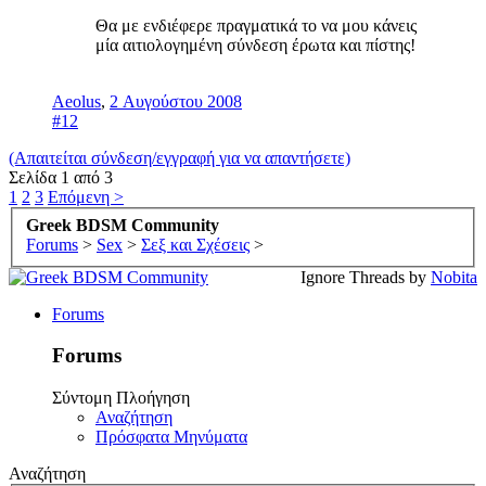
Θα με ενδιέφερε πραγματικά το να μου κάνεις
μία αιτιολογημένη σύνδεση έρωτα και πίστης!
Aeolus
,
2 Αυγούστου 2008
#12
(Απαιτείται σύνδεση/εγγραφή για να απαντήσετε)
Σελίδα 1 από 3
1
2
3
Επόμενη >
Greek BDSM Community
Forums
>
Sex
>
Σεξ και Σχέσεις
>
Ignore Threads by
Nobita
Forums
Forums
Σύντομη Πλοήγηση
Αναζήτηση
Πρόσφατα Μηνύματα
Αναζήτηση