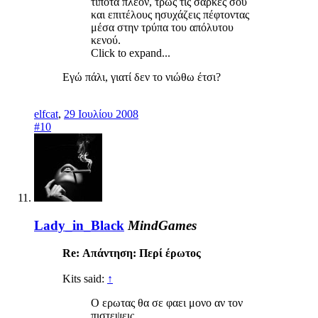
τίποτα πλέον, τρως τις σάρκες σου
και επιτέλους ησυχάζεις πέφτοντας
μέσα στην τρύπα του απόλυτου
κενού.
Click to expand...
Εγώ πάλι, γιατί δεν το νιώθω έτσι?
elfcat
,
29 Ιουλίου 2008
#10
Lady_in_Black
MindGames
Re: Απάντηση: Περί έρωτος
Kits said:
↑
Ο ερωτας θα σε φαει μονο αν τον
πιστεψεις...