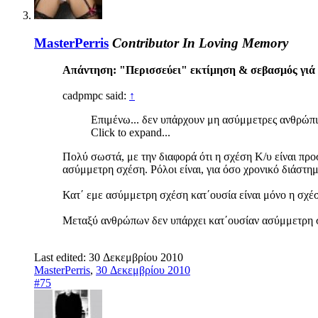
MasterPerris
Contributor
In Loving Memory
Απάντηση: "Περισσεύει" εκτίμηση & σεβασμός γιά 
cadpmpc said:
↑
Επιμένω... δεν υπἀρχουν μη ασύμμετρες ανθρώπιν
Click to expand...
Πολύ σωστά, με την διαφορά ότι η σχέση Κ/υ είναι προ
ασύμμετρη σχέση. Ρόλοι είναι, για όσο χρονικό διάστη
Κατ΄ εμε ασύμμετρη σχέση κατ΄ουσία είναι μόνο η σχέση 
Μεταξύ ανθρώπων δεν υπάρχει κατ΄ουσίαν ασύμμετρη 
Last edited:
30 Δεκεμβρίου 2010
MasterPerris
,
30 Δεκεμβρίου 2010
#75