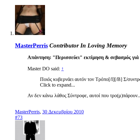
MasterPerris
Contributor
In Loving Memory
Απάντηση: "Περισσεύει" εκτίμηση & σεβασμός γιά 
Master DO said:
↑
Ποιός κυβερνάει αυτόν τον Τρόπο[/I][/B] Σ/συντρ
Click to expand...
Αν δεν κάνω λάθος Σύντροφε, αυτοί που τρο(μ)πάρουν..
MasterPerris
,
30 Δεκεμβρίου 2010
#73