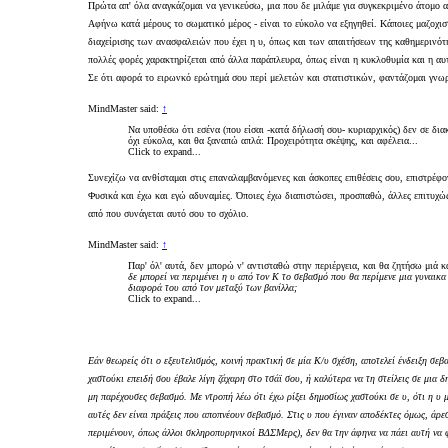
Πρώτα απ' όλα αναγκάζομαι να γενικεύσω, μια που δε μιλάμε για συγκεκριμένο άτομο α
Αφήνω κατά μέρους το σωματικό μέρος - είναι το εύκολο να εξηγηθεί. Κάποιες μαζοχισ
διαχείρισης των ανασφαλειών που έχει η υ, όπως και των απαιτήσεων της καθημερινότη
πολλές φορές χαρακτηρίζεται από άλλα παράπλευρα, όπως είναι η κυκλοθυμία και η αυ
Σε ότι αφορά το ειρωνκό ερώτημά σου περί μελετών και στατιστικών, φαντάζομαι γνω
MindMaster said:
↑
Να υποθέσω ότι εσένα (που είσαι -κατά δήλωσή σου- κυριαρχικός) δεν σε δι
όχι εύκολα, και θα ξαναπώ απλά: Προχειρότητα σκέψης, και αφέλεια...
Click to expand...
Συνεχίζω να ανθίσταμαι στις επαναλαμβανόμενες και άσκοπες επιθέσεις σου, επιστρέφο
Φυσικά και έχω και εγώ αδυναμίες. Όποιες έχω διαπιστώσει, προσπαθώ, άλλες επιτυχ
από που συνάγεται αυτό σου το σχόλιο.
MindMaster said:
↑
Παρ' όλ' αυτά, δεν μπορώ ν' αντισταθώ στην περιέργεια, και θα ζητήσω μιά κ
δε μπορεί να περιμένει η υ από τον Κ το σεβασμό που θα περίμενε μια γυναικα
διαφορά του από τον μεταξύ των βανίλλα;
Click to expand...
Εάν θεωρείς ότι ο εξευτελισμός, κοινή πρακτική σε μία Κ/υ σχέση, αποτελεί ένδειξη σεβα
χαστούκι επειδή σου έβαλε λίγη ζάχαρη στο τσάϊ σου, ή καλύτερα να τη στείλεις σε μια
μη παρέχουσες σεβασμό. Με ντροπή λέω ότι έχω ρίξει δημοσίως χαστούκι σε υ, ότι η υ μο
αυτές δεν είναι πράξεις που αποπνέουν σεβασμό. Στις υ που έγιναν αποδέκτες όμως, άρεσ
περιμένουν, όπως άλλοι σκληροπυρηνικοί ΒΔΣΜερς), δεν θα την άφηνα να πάει αυτή να φέ