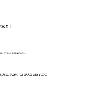
τις Υ ?
κά, είναι οι ασύμμετρες...
σεις. Κατα τα άλλα μια χαρά...