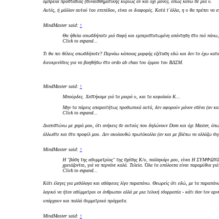
ομπρέλα προστασίας (συναισθηματικής κυρίως αν και όχι μόνο), όπως κάνω σε μια υ.
Αυτές, ή μάλλον αυτού του επιπέδου, είναι οι διαφορές. Κατά τ΄άλλα, η υ θα πρέπει να 
MindMaster said:
↑
Θα ήθελα οπωσδήποτε μιά σαφή και εμπεριστατωμένη απάντηση στο πιό πάνω, γι
Click to expand...
Τι θα πει θέλεις οπωσδήποτε? Περνάω κάποιας μορφής εξέταση εδώ και δεν το έχω κατα
διευκρινίσεις για να βοηθήσω στο ordo ab chao του έρμου του ΒΔΣΜ.
MindMaster said:
↑
Μπούρδες. Χεστήκαμε γιά τα μικρά υ, και τα κεφαλαία Κ...
Μην τα πάρεις απαραιτήτως προσωπικά αυτά, δεν αφορούν μόνον εσένα (αν κ
Click to expand...
Διαπιστώνω με χαρά μου, ότι ανήκεις σε αυτούς που δηλώνουν Dom και όχι Master, όπως 
άλλωστε και στο προφίλ μου. Δεν ακολουθώ πρωτόκολλα (αν και με βλέπω να αλλάζω σιγ
MindMaster said:
↑
Η "βάση της ασυμμετρίας" της σχέσης Κ/υ, παλληκάρι μου, είναι Η ΣΥΜΦΩΝΙΑ 
χρειάζονται, γιά να περνάνε καλά. Τελεία. Όλα τα υπόλοιπα είναι παραμύθια γιά
Click to expand...
Κάτι έλεγες για μισόλογα και ασάφειες λίγο παραπάνω. Θεωρείς ότι εδώ, με τα παραπά
λογικό να ήταν ασύμμετροι οι άνθρωποι αλλά με μια τελική ισορροπία - κάτι σαν τον αρ
υπάρχουν και πολλά συμμετρικά πράγματα.
MindMaster said:
↑