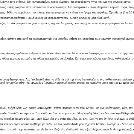
λλά για το υ στάτους. Επί συγκεκριμένου παραδείγματος, θα μπορούσα να γίνω και εγώ πιο συγκεκριμένος.
τικές τάσεις οδηγούν στην υποτακτική προσωπικότητα. Στο πνευματικό - συναισθηματικό κομμάτι τώρα, θεωρ
τας. Θέλει να παραδώσει τον έλεγχο για να μπορέσει να νιώσει πιο ήρεμη και ασφαλής. Χρειάζεται (ή απλά
τοκαταστροφικότητα. Πολλά ακόμη θα μπορούσα να πω, αλλά η κεντρική ιδέα είναι αυτή.
ρίζεις ότι δεν μπορούν να γίνουν έρευνες τυχαίου δείγματος, που παρέχουν ασφαλή συμπεράσματα, σε θέμα
ακρίνει κανένα από αυτά τα χαρακτηριστικά; Να υποθέσω επίσης ότι υποθέτεις πως κανέναν κυριαρχικό άνθρ
ντάς σου ως σχόλιο ότι άνθρωπος του δικού σου επιπέδου θα έπρεπε να διαχειρίζεται καλύτερα την οργή του
ώς, άλλες μερικώς επιτυχώς και άλλες ανεπιτυχώς να αλλάξω. Και είμαι ανοιχτός σε προτάσεις καλοπροαίρ
αι μόνη διευκρίνιση. Λες
"το βασικό είναι να σέβεται ο Κ την υ ως ένα ανθρώπινο ον, πολλές φορές ευάλωτο, μ
 από τον βανίλα φίλο της. Δηλαδή; Τί ακριβώς σεβασμό λοιπόν, μπορεί να περιμένει μιά υ από τον Κ; Πόσο ου
σμού, ή έχει θέση, ως τεχνική λεπτομέρεια - κάπου παρακάτω λες κάτι τέτοιο - σε μια βανίλα σχέση, τότε, την
 δημόσια τουαλέτα να περιμένει τον πρώτο να του πάρει μια πίπα. Ίσως επειδή τελικά επιδεικνύω περισσότερ
υ πηγαίνει να μου φέρει κάτι που θέλω είτε στο σπίτι είτε έξω, ότι έχει τύχει να της ζητήσω να βγάλει το εσ
αν και δεν είχαν κανένα πρόβλημα με αυτές. Σε μια βανίλα σχέση μου (είχα και τέτοιες - ελλείψει υ - δεν είμ
ρει το ποτό ή την τυρόπιτα, και δε θα την έβαζα στη διαδικασία του εξευτελισμού, αφού δε θα της ταίριαζε κ