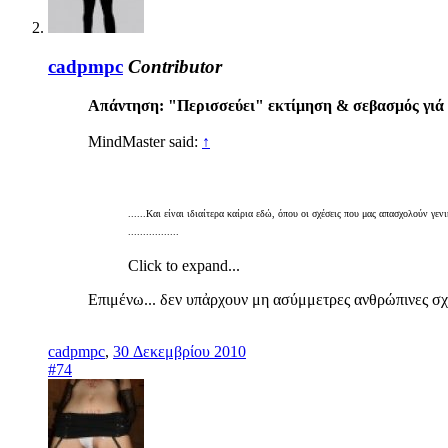
cadpmpc
Contributor
Απάντηση: "Περισσεύει" εκτίμηση & σεβασμός γιά 
MindMaster said:
↑
......Και είναι ιδιαίτερα καίρια εδώ, όπου οι σχέσεις που μας απασχολούν γενι
.................
Click to expand...
Επιμένω... δεν υπἀρχουν μη ασύμμετρες ανθρώπινες σχέ
cadpmpc
,
30 Δεκεμβρίου 2010
#74