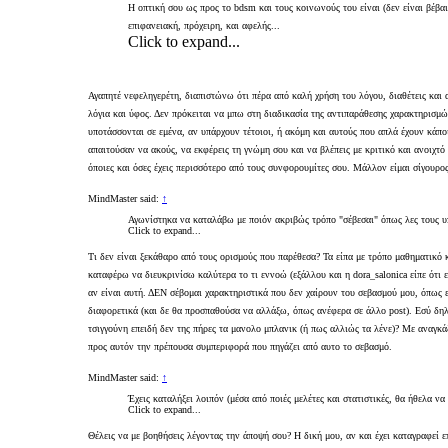
Η οπτική σου ως προς το bdsm και τους κοινωνούς του είναι (δεν είναι βέβα
επιφανειακή, πρόχειρη, και αφελής...
Click to expand...
Αγαπητέ νεφεληγερέτη, διαπιστώνω ότι πέρα από καλή χρήση του λόγου, διαθέτεις και 
λόγια και ύφος. Δεν πρόκειται να μπω στη διαδικασία της αντιπαράθεσης χαρακτηρισμώ
υποτάσσονται σε εμένα, αν υπάρχουν τέτοιοι, ή ακόμη και αυτούς που απλά έχουν κάπο
απαιτούσαν να ακούς, να εκφέρεις τη γνώμη σου και να βλέπεις με κριτικό και ανοιχτό
όποιες και όσες έχεις περισσότερο από τους συνφορουμίτες σου. Μάλλον είμαι σίγουρο
MindMaster said:
↑
Αγωνίστηκα να καταλάβω με ποιόν ακριβώς τρόπο "σέβεσαι" όπως λες τους υ
Click to expand...
Τι δεν είναι ξεκάθαρο από τους ορισμούς που παρέθεσα? Τα είπα με τρόπο μαθηματικό
καταφέρω να διευκρινίσω καλύτερα το τι εννοώ (εξάλλου και η dora_salonica είπε ότι 
αν είναι αυτή. ΔΕΝ σέβομαι χαρακτηριστικά που δεν χαίρουν του σεβασμού μου, όπως ε
διαφορετικά (και δε θα προσπαθούσα να αλλάξω, όπως ανέφερα σε άλλο post). Εσύ δηλα
τσιγγούνη επειδή δεν της πήρες τα μανολο μπλανικ (ή πως αλλιώς τα λένε)? Με αναγκά
προς αυτόν την πρέπουσα συμπεριφορά που πηγάζει από αυτο το σεβασμό.
MindMaster said:
↑
Έχεις καταλήξει λοιπόν (μέσα από ποιές μελέτες και στατιστικές, θα ήθελα 
Click to expand...
Θέλεις να με βοηθήσεις λέγοντας την άποψή σου? Η δική μου, αν και έχει καταγραφεί ε