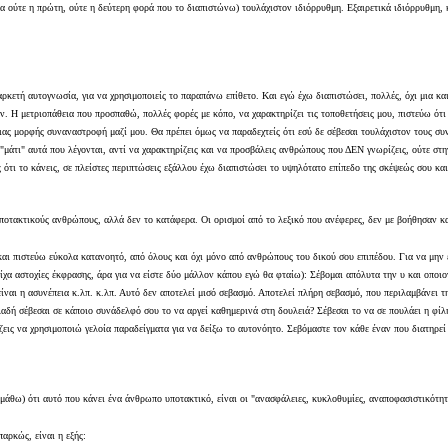
ια ούτε η πρώτη, ούτε η δεύτερη φορά που το διαπιστώνω) τουλάχιστον ιδιόρρυθμη. Εξαιρετικά ιδιόρρυθμη, κ
αρκετή αυτογνωσία, για να χρησιμοποιείς το παραπάνω επίθετο. Και εγώ έχω διαπιστώσει, πολλές, όχι μια κ
ν. Η μετριοπάθεια που προσπαθώ, πολλές φορές με κόπο, να χαρακτηρίζει τις τοποθετήσεις μου, πιστεύω ότ
ιας μορφής συναναστροφή μαζί μου. Θα πρέπει όμως να παραδεχτείς ότι εσύ δε σέβεσαι τουλάχιστον τους συν
 "μάτι" αυτά που λέγονται, αντί να χαρακτηρίζεις και να προσβάλεις ανθρώπους που ΔΕΝ γνωρίζεις, ούτε στ
ς ότι το κάνεις, σε πλείστες περιπτώσεις εξάλλου έχω διαπιστώσει το υψηλότατο επίπεδο της σκέψεώς σου κ
ποτακτικούς ανθρώπους, αλλά δεν το κατάφερα. Οι ορισμοί από το λεξικό που ανέφερες, δεν με βοήθησαν κ
 και πιστεύω εύκολα κατανοητό, από όλους και όχι μόνο από ανθρώπους του δικού σου επιπέδου. Για να μη
είχα αστοχίες έκφρασης, άρα για να είστε δύο μάλλον κάπου εγώ θα φταίω): Σέβομαι απόλυτα την υ και οποιο
ίναι η ασυνέπεια κ.λπ. κ.λπ. Αυτό δεν αποτελεί μισό σεβασμό. Αποτελεί πλήρη σεβασμό, που περιλαμβάνει τ
δή σέβεσαι σε κάποιο συνάδελφό σου το να αργεί καθημερινά στη δουλειά? Σέβεσαι το να σε πουλάει η φίλη σ
ζεις να χρησιμοποιώ γελοία παραδείγματα για να δείξω το αυτονόητο. Σεβόμαστε τον κάθε έναν που διατηρε
να μάθω) ότι αυτό που κάνει ένα άνθρωπο υποτακτικό, είναι οι "ανασφάλειες, κυκλοθυμίες, αναποφασιστικότη
παρκώς, είναι η εξής: