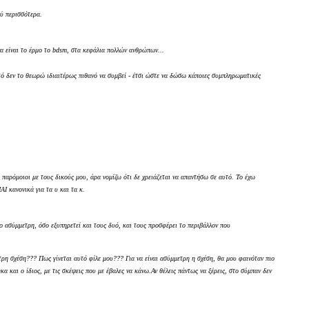
λύ περισσότερα.
να είναι το έρμο το bdsm, στα κεφάλια πολλών ανθρώπων...
τό δεν το θεωρώ ιδιαιτέρως πιθανό να συμβεί - έτσι ώστε να δώσω κάποιες συμπληρωματικές
 παρόμοιοι με τους δικούς μου, άρα νομίζω ότι δε χρειάζεται να απαντήσω σε αυτό. Το έχω
Ι κανονικά για τα υ και τα κ.
 ασύμμετρη, όσο εξυπηρετεί και τους δυό, και τους προσφέρει το περιβάλλον που
ρη σχέση??? Πως γίνεται αυτό φίλε μου??? Για να είναι ασύμμετρη η σχέση, θα μου φαινόταν πιο
 και ο ίδιος, με τις σκέψεις που με έβαλες να κάνω.Αν θέλεις πάντως να ξέρεις, στο σύμπαν δεν