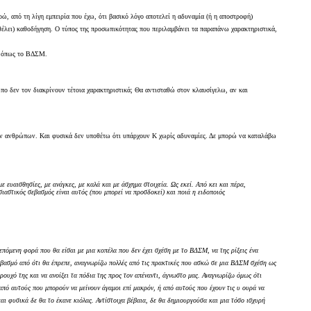
ώ, από τη λίγη εμπειρία που έχω, ότι βασικό λόγο αποτελεί η αδυναμία (ή η αποστροφή)
 θέλει) καθοδήγηση. Ο τύπος της προσωπικότητας που περιλαμβάνει τα παραπάνω χαρακτηριστικά,
τα όπως το ΒΔΣΜ.
ωπο δεν τον διακρίνουν τέτοια χαρακτηριστικά; Θα αντισταθώ στον κλαυσίγελω, αν και
.
ετων ανθρώπων. Και φυσικά δεν υποθέτω ότι υπάρχουν Κ χωρίς αδυναμίες. Δε μπορώ να καταλάβω
ε ευαισθησίες, με ανάγκες, με καλά και με άσχημα στοιχεία. Ως εκεί. Από κει και πέρα,
σιαστικός σεβασμός είναι αυτός (που μπορεί να προσδοκεί) και ποιά η ειδοποιός
 επόμενη φορά που θα είσαι με μια κοπέλα που δεν έχει σχέση με το ΒΔΣΜ, να της ρίξεις ένα
ο σεβασμό από ότι θα έπρεπε, αναγνωρίζω πολλές από τις πρακτικές που ασκώ σε μια ΒΔΣΜ σχέση ως
ώρουχό της και να ανοίξει τα πόδια της προς τον απέναντι, άγνωστο μας. Αναγνωρίζω όμως ότι
αι από αυτούς που μπορούν να μείνουν άγαμοι επί μακρόν, ή από αυτούς που έχουν τις υ ουρά να
αι φυσικά δε θα το έκανε κιόλας. Αντίστοιχα βέβαια, δε θα δημιουργούσα και μια τόσο ισχυρή