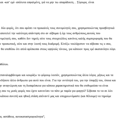
αι -κατ' εμέ- απόλυτα εσφαλμένη, γιά να μην πω απαράδεκτη... Σίγουρα, είναι
αι δύο φορές, ότι σου αρέσει να προκαλείς τους συνομιλητές σου, χρησιμοποιώντας προσβλητικά
ι αποτελεί την καλύτερη απάντηση στο αν σέβομαι ή όχι τους ανθρώπους,αυτούς που
ομιλητές σου, καθότι δεν τηρείς ούτε τους στοιχειώδεις κανόνες καλής συμπεριφοράς που θα
ην προσωπική, ούτε και στην λοιπή τους διαδρομή. Ελπίζω τουλάχιστον να σέβεσαι τις υ σου,
αι θα υποθέσω ότι απλά αρέσκεσαι στους υψηλούς τόνους, για κάποιον προς εμέ ακατανόητο λόγο.
αθόλου.
ν επαναλαμβάνομαι και κουράζω το φόρουμ λοιπόν, χρησιμοποιώντας άλλα λόγια, μήπως και τα
νδήποτε άλλο άνθρωπο για αυτό που είναι. Για την οντότητά του, για την ύπαρξή του, όποια και
ην αναγνώριση και τη δυσαρέσκεια για κάποια χαρακτηριστικά που θα επιθυμούσα να είναι
ου τις μισές φορές που έχετε κανονίσει να πάτε με παρέα για φαγητό? Σέβεσαι το να σε λέει
ί κάποια συνεπή και ηθική στάση απέναντί μας και υποχρεωνόμαστε (και θέλουμε) να τηρούμε
τα, αστάθεια, αυτοκαταστροφικότητα";