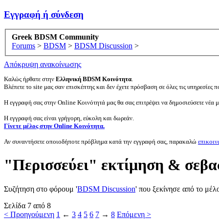
Εγγραφή ή σύνδεση
Greek BDSM Community
Forums
>
BDSM
>
BDSM Discussion
>
Απόκρυψη ανακοίνωσης
Καλώς ήρθατε στην
Ελληνική BDSM Κοινότητα
.
Βλέπετε το site μας σαν επισκέπτης και δεν έχετε πρόσβαση σε όλες τις υπηρεσίες πο
Η εγγραφή σας στην Online Κοινότητά μας θα σας επιτρέψει να δημοσιεύσετε νέα 
Η εγγραφή σας είναι γρήγορη, εύκολη και δωρεάν.
Γίνετε μέλος στην Online Κοινότητα.
Αν συναντήσετε οποιοδήποτε πρόβλημα κατά την εγγραφή σας, παρακαλώ
επικοιν
"Περισσεύει" εκτίμηση & σεβασ
Συζήτηση στο φόρουμ '
BDSM Discussion
' που ξεκίνησε από το μέλ
Σελίδα 7 από 8
< Προηγούμενη
1
←
3
4
5
6
7
→
8
Επόμενη >