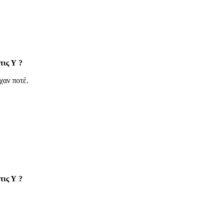
τις Υ ?
χαν ποτέ.
τις Υ ?