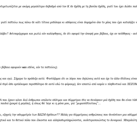
αντιμετωπίζεται με ακόμη μεγαλύτερο σεβασμό από τον Κ σε σχέση με τη βανίλα σχέση, γιατί του έχει δώσει πο
ατί πιστεύω πως πάνω σε κάτι τέτοια μισόλογα κι ασάφειες είναι δομημένο όλο το χάος που έχει καταλήξει 
λάβει? Αντιπαρέρχομαι και ρωτώ εάν καλύφθηκες, σε ότι αφορά την άποψή μου βέβαια, όχι αν πείσθηκες - αυ
αι βέβαια αφορούν
και
εσένα, εάν τα πιστεύεις).
και εγώ. Σήμερα το πρόσεξα αυτό. Φαντάζομαι ότι οι λόγοι που δηλώνεις αυτό και όχι το άλλο στάτους είναι
ά σιγά όσο εμπλέκομαι περισσότερο σε αυτό εδώ το φόρουμ), δεν απαιτώ από καμία υ πληθυντικό και ΧΕΖΟΜΑ
που έχουν κάνει δυό άνθρωποι απόλυτα ισότιμοι και σύμμετροι στο να συνάψουν μιά σχέση που θα είναι τόσο
 παιδιά (μικρά ή μεγάλα), ή όπως θά 'λεγε κι η μάνα μου, γιά "μωροπίστευτους"...
νω, εξηγείς την ασυμμετρία των ΒΔΣΜ σχέσεων?? Μιλάς για σύμμετρους ανθρώπους που συνάπτουν μια ασύμμετ
νητικό και το θετικό πόλο που έλκονται και αλληλοσυμπληρώνονται, ουδετεροποιώντας το δυναμικό. Μπερδεύτηκα