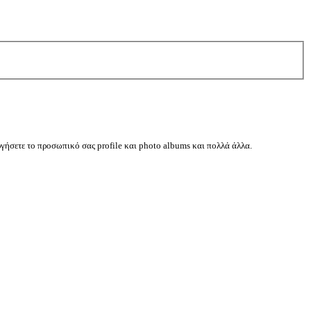
ργήσετε το προσωπικό σας profile και photo albums και πολλά άλλα.