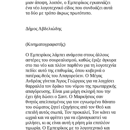
μιαν άποψη, λοιπόν, ο Εμπειρίκος εγκαινιάζει
ένα νέο λογοτεχνικό είδος που συνδυάζει αυτά
τα δύο με τρόπο άκρως πρωτότυπο.
Δήμος Αβδελιώδης
(Κινηματογραφιστής)
Ο Εμπειρίκος λάμπει ανάμεσα στους άλλους
αστέρες του σουρεαλισμού, καθώς έριξε άγκυρα
στο πιο νέο και πλέον παρθένο για τη λογοτεχνία
πεδίο: αυτό της επιθυμίας, όπου κυβερνά ο
πατέρας-θεός του Απαγορεύειν. Ο Μέγας
Ανδρέας γίνεται Άγιος Γεώργιος για να λογχίσει
θαρραλέα τον δράκο του νόμου της πρωταρχικής
απαγόρευσης. Είναι μια μάχη σκληρή που την
έχει ήδη δώσει ο Σαντ. Ο Μαρκήσιος σαν
θνητός απελπισμένος για τον εγνωσμένο θάνατο
του σώματος ζητεί εξηγήσεις από τον Θεό και
επειδή αυτός σιωπά, Τον προκαλεί, Τον κάνει να
ωχριά και να φρίττει για να εξαναγκαστεί να
μιλήσει, κι ας είναι αυτή η ρήση μία επιπλέον
τιμωρία. Ο Εμπειρίκος με το λογοτεχνικό και