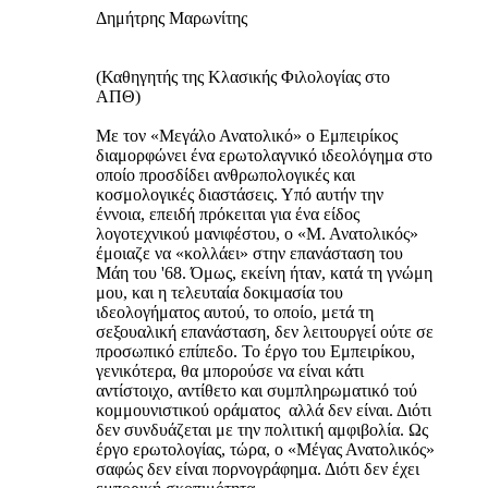
Δημήτρης Μαρωνίτης
(Καθηγητής της Κλασικής Φιλολογίας στο
ΑΠΘ)
Με τον «Μεγάλο Ανατολικό» ο Εμπειρίκος
διαμορφώνει ένα ερωτολαγνικό ιδεολόγημα στο
οποίο προσδίδει ανθρωπολογικές και
κοσμολογικές διαστάσεις. Υπό αυτήν την
έννοια, επειδή πρόκειται για ένα είδος
λογοτεχνικού μανιφέστου, ο «Μ. Ανατολικός»
έμοιαζε να «κολλάει» στην επανάσταση του
Μάη του '68. Όμως, εκείνη ήταν, κατά τη γνώμη
μου, και η τελευταία δοκιμασία του
ιδεολογήματος αυτού, το οποίο, μετά τη
σεξουαλική επανάσταση, δεν λειτουργεί ούτε σε
προσωπικό επίπεδο. Το έργο του Εμπειρίκου,
γενικότερα, θα μπορούσε να είναι κάτι
αντίστοιχο, αντίθετο και συμπληρωματικό τού
κομμουνιστικού οράματος ­ αλλά δεν είναι. Διότι
δεν συνδυάζεται με την πολιτική αμφιβολία. Ως
έργο ερωτολογίας, τώρα, ο «Μέγας Ανατολικός»
σαφώς δεν είναι πορνογράφημα. Διότι δεν έχει