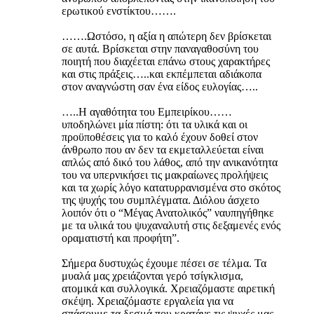
ερωτικού ενστίκτου…….
…….Ωστόσο, η αξία η απώτερη δεν βρίσκεται
σε αυτά. Βρίσκεται στην παναγαθοσύνη του
ποιητή που διαχέεται επάνω στους χαρακτήρες
και στις πράξεις…..και εκπέμπεται αδιάκοπα
στον αναγνώστη σαν ένα είδος ευλογίας…..
…..Η αγαθότητα του Εμπειρίκου……
υποδηλώνει μία πίστη: ότι τα υλικά και οι
προϋποθέσεις για το καλό έχουν δοθεί στον
άνθρωπο που αν δεν τα εκμεταλλεύεται είναι
απλώς από δικό του λάθος, από την ανικανότητα
του να υπερνικήσει τις μακραίωνες προλήψεις
και τα χωρίς λόγο κατατυρρανισμένα στο σκότος
της ψυχής του συμπλέγματα. Διόλου άσχετο
λοιπόν ότι ο “Μέγας Ανατολικός” ναυπηγήθηκε
με τα υλικά του ψυχαναλυτή στις δεξαμενές ενός
οραματιστή και προφήτη”.
Σήμερα δυστυχώς έχουμε πέσει σε τέλμα. Τα
μυαλά μας χρειάζονται γερό τσίγκλισμα,
ατομικά και συλλογικά. Χρειαζόμαστε αιρετική
σκέψη. Χρειαζόμαστε εργαλεία για να
σπάσουμε τα δεσμά που κρατάνε τις ψυχές μας