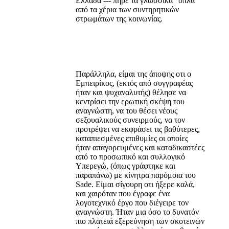
Ελλάδα --- πήρε τα γλωσσικά "όπλα"
από τα χέρια των συντηρητικών
στρωμάτων της κοινωνίας.
Παράλληλα, είμαι της άποψης οτι ο
Εμπειρίκος, (εκτός από συγγραφέας
ήταν και ψυχαναλυτής) θέλησε να
κεντρίσει την ερωτική σκέψη του
αναγνώστη, να του θέσει νέους
σεξουαλικούς συνειρμούς, να τον
προτρέψει να εκφράσει τις βαθύτερες,
καταπιεσμένες επιθυμίες οι οποίες
ήταν απαγορευμένες και καταδικαστέες
από το προσωπικό και συλλογικό
Υπερεγώ, (όπως γράφτηκε και
παραπάνω) με κίνητρα παρόμοια του
Sade. Είμαι σίγουρη οτι ήξερε καλά,
και χαιρόταν που έγραφε ένα
λογοτεχνικό έργο που διέγειρε τον
αναγνώστη. Ήταν μια όσο το δυνατόν
πιο πλατειά εξερεύνηση των σκοτεινών