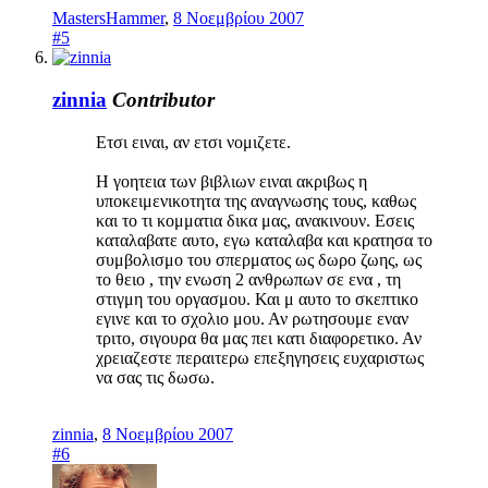
MastersHammer
,
8 Νοεμβρίου 2007
#5
zinnia
Contributor
Ετσι ειναι, αν ετσι νομιζετε.
Η γοητεια των βιβλιων ειναι ακριβως η
υποκειμενικοτητα της αναγνωσης τους, καθως
και το τι κομματια δικα μας, ανακινουν. Εσεις
καταλαβατε αυτο, εγω καταλαβα και κρατησα το
συμβολισμο του σπερματος ως δωρο ζωης, ως
το θειο , την ενωση 2 ανθρωπων σε ενα , τη
στιγμη του οργασμου. Και μ αυτο το σκεπτικο
εγινε και το σχολιο μου. Αν ρωτησουμε εναν
τριτο, σιγουρα θα μας πει κατι διαφορετικο. Αν
χρειαζεστε περαιτερω επεξηγησεις ευχαριστως
να σας τις δωσω.
zinnia
,
8 Νοεμβρίου 2007
#6