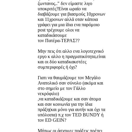
ζωντανος.." δεν είμαστε λιγο
υποκριτές?Είναι ωραίο να
διαβάζουμε για βιασμούς 10χρονων
και 11χρονων αλλά οταν κάποια
γράφει για μια ίδια ενα παρόμοιο
post τρέχουμε ολοι να
καταδικάσουμε
τον Πατέρα-ΤΕΡΑΣ??
Μην πεις ότι αλλο ενα λογοτεχνικό
εργο κ αλλο η πραγματικότητα,είναι
και οι δύο καταδκακστέες
συμπεριφορές ή όχι?
Γιατι να θαυμάζουμε τον Μεγάλο
Ανατολικό σαν σύνολο (ακόμα και
στο σημείο με τον Γάλλο
νεκρόφιλο)
,να καταδικάζουμε και σαν άτομα
και σαν κοινωνία για την ίδια
πράξη(και μόνο για αυτήν και όχι τα
υπόλοιπα) π.χ τον ΤΕD BUNDY ή
τον ED GEIN?
Μήπως οι άσχημες πράξεις πρέπει