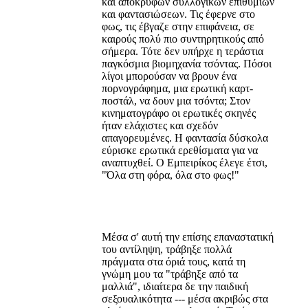
και απόκρυφων συλλογικών επιθυμιών
και φαντασιώσεων. Τις έφερνε στο
φως, τις έβγαζε στην επιφάνεια, σε
καιρούς πολύ πιο συντηρητικούς από
σήμερα. Τότε δεν υπήρχε η τεράστια
παγκόσμια βιομηχανία τσόντας. Πόσοι
λίγοι μπορούσαν να βρουν ένα
πορνογράφημα, μια ερωτική καρτ-
ποστάλ, να δουν μια τσόντα; Στον
κινηματογράφο οι ερωτικές σκηνές
ήταν ελάχιστες και σχεδόν
απαγορευμένες. Η φαντασία δύσκολα
εύρισκε ερωτικά ερεθίσματα για να
αναπτυχθεί. Ο Εμπειρίκος έλεγε έτσι,
"Όλα στη φόρα, όλα στο φως!"
Μέσα σ' αυτή την επίσης επαναστατική
του αντίληψη, τράβηξε πολλά
πράγματα στα όριά τους, κατά τη
γνώμη μου τα "τράβηξε από τα
μαλλιά", ιδιαίτερα δε την παιδική
σεξουαλικότητα --- μέσα ακριβώς στα