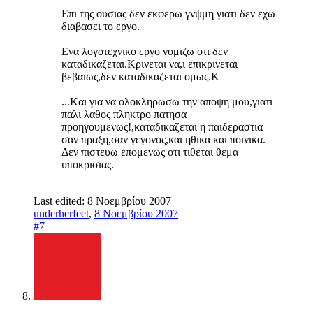
Επι της ουσιας δεν εκφερω γνψμη γιατι δεν εχω
διαβασει το εργο.
Ενα λογοτεχνικο εργο νομιζω οτι δεν
καταδικαζεται.Κρινεται να,ι επικρινεται
βεβαιως,δεν καταδικαζεται ομως.Κ
...Kαι για να ολοκληρωσω την αποψη μου,γιατι
παλι λαθος πληκτρο πατησα
προηγουμενως!,καταδικαζεται η παιδεραστια
σαν πραξη,σαν γεγονος,και ηθικα και ποινικα.
Δεν πιστευω επομενως οτι τιθεται θεμα
υποκρισιας.
Last edited:
8 Νοεμβρίου 2007
underherfeet
,
8 Νοεμβρίου 2007
#7