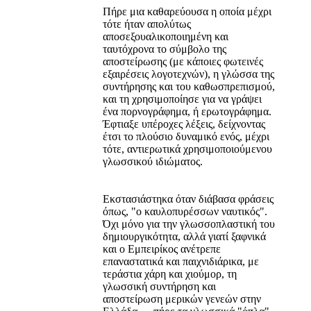
Πήρε μια καθαρεύουσα η οποία μέχρι
τότε ήταν απολύτως
αποσεξουαλικοποιημένη και
ταυτόχρονα το σύμβολο της
αποστείρωσης (με κάποιες φωτεινές
εξαιρέσεις λογοτεχνών), η γλώσσα της
συντήρησης και του καθωσπρεπισμού,
και τη χρησιμοποίησε για να γράψει
ένα πορνογράφημα, ή ερωτογράφημα.
Έφτιαξε υπέροχες λέξεις, δείχνοντας
έτσι το πλούσιο δυναμικό ενός, μέχρι
τότε, αντιερωτικά χρησιμοποιούμενου
γλωσσικού ιδιώματος.
Εκστασιάστηκα όταν διάβασα φράσεις
όπως, "ο καυλοπυρέσσων ναυτικός".
Όχι μόνο για την γλωσσοπλαστική του
δημιουργικότητα, αλλά γιατί ξαφνικά
και ο Εμπειρίκος ανέτρεπε
επαναστατικά και παιχνιδιάρικα, με
τεράστια χάρη και χιούμορ, τη
γλωσσική συντήρηση και
αποστείρωση μερικών γενεών στην