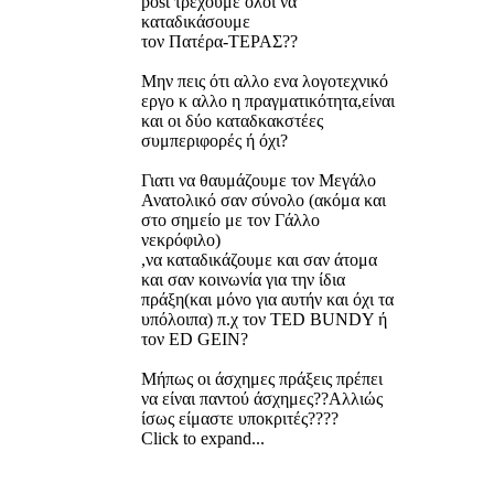
post τρέχουμε ολοι να
καταδικάσουμε
τον Πατέρα-ΤΕΡΑΣ??
Μην πεις ότι αλλο ενα λογοτεχνικό
εργο κ αλλο η πραγματικότητα,είναι
και οι δύο καταδκακστέες
συμπεριφορές ή όχι?
Γιατι να θαυμάζουμε τον Μεγάλο
Ανατολικό σαν σύνολο (ακόμα και
στο σημείο με τον Γάλλο
νεκρόφιλο)
,να καταδικάζουμε και σαν άτομα
και σαν κοινωνία για την ίδια
πράξη(και μόνο για αυτήν και όχι τα
υπόλοιπα) π.χ τον ΤΕD BUNDY ή
τον ED GEIN?
Μήπως οι άσχημες πράξεις πρέπει
να είναι παντού άσχημες??Αλλιώς
ίσως είμαστε υποκριτές????
Click to expand...