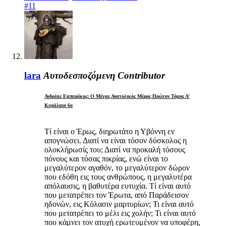
#11
lara
Αυτοδεσποζόμενη
Contributor
Ανδρέας Εμπειρίκος: Ο Μέγας Ανατολικός Μέρος Πρώτον Τόμος Α’
Κεφάλαιο 6ο
Τί είναι ο Έρως, διηρωτάτο η Υβόννη εν
απογνώσει. Διατί να είναι τόσον δύσκολος η
ολοκλήρωσίς του; Διατί να προκαλή τόσους
πόνους και τόσας πικρίας, ενώ είναι το
μεγαλύτερον αγαθόν, το μεγαλύτερον δώρον
που εδόθη εις τους ανθρώπους, η μεγαλυτέρα
απόλαυσις, η βαθυτέρα ευτυχία. Τί είναι αυτό
που μετατρέπει τον Έρωτα, από Παράδεισον
ηδονών, εις Κόλασιν μαρτυρίων; Τι είναι αυτό
που μετατρέπει το μέλι εις χολήν; Τι είναι αυτό
που κάμνει τον ατυχή ερωτευμένον να υποφέρη,