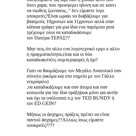
δινει χαρα, που προσφερει ηδονη και σε κανει
να νιωθεις ζωντανος.." δεν είμαστε λιγο
υποκριτές?Είναι ωραίο να διαβάζουμε για
βιασμούς 10χρονων και 11χρονων αλλά οταν
κάποια γράφει για μια ίδια ενα παρόμοιο post
τρέχουμε ολοι να καταδικάσουμε
τον Πατέρα-ΤΕΡΑΣ??
Μην πεις ότι αλλο ενα λογοτεχνικό εργο κ αλλο
η πραγματικότητα,είναι και οι δύο
καταδκακστέες συμπεριφορές ή όχι?
Γιατι να θαυμάζουμε τον Μεγάλο Ανατολικό σαν
σύνολο (ακόμα και στο σημείο με τον Γάλλο
νεκρόφιλο)
,να καταδικάζουμε και σαν άτομα και σαν
κοινωνία για την ίδια πράξη(και μόνο για αυτήν
και όχι τα υπόλοιπα) π.χ τον ΤΕD BUNDY ή
τον ED GEIN?
Μήπως οι άσχημες πράξεις πρέπει να είναι
παντού άσχημες??Αλλιώς ίσως είμαστε
υποκριτές????