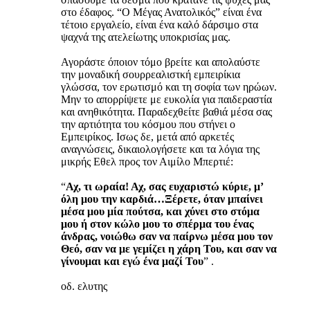
στο έδαφος. “Ο Μέγας Ανατολικός” είναι ένα
τέτοιο εργαλείο, είναι ένα καλό δάρσιμο στα
ψαχνά της ατελείωτης υποκρισίας μας.
Αγοράστε όποιον τόμο βρείτε και απολαύστε
την μοναδική σουρρεαλιστκή εμπειρίκια
γλώσσα, τον ερωτισμό και τη σοφία των ηρώων.
Μην το απορρίψετε με ευκολία για παιδεραστία
και ανηθικότητα. Παραδεχθείτε βαθιά μέσα σας
την αρτιότητα του κόσμου που στήνει ο
Εμπειρίκος. Ισως δε, μετά από αρκετές
αναγνώσεις, δικαιολογήσετε και τα λόγια της
μικρής Εθελ προς τον Αιμίλο Μπερτιέ:
“
Αχ, τι ωραία! Αχ, σας ευχαριστώ κύριε, μ’
όλη μου την καρδιά…Ξέρετε, όταν μπαίνει
μέσα μου μία πούτσα, και χύνει στο στόμα
μου ή στον κώλο μου το σπέρμα του ένας
άνδρας, νοιώθω σαν να παίρνω μέσα μου τον
Θεό, σαν να με γεμίζει η χάρη Του, και σαν να
γίνουμαι και εγώ ένα μαζί Του
” .
οδ. ελυτης