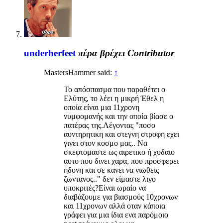
underherfeet
πέρα βρέχει
Contributor
MastersHammer said:
↑
Το απόσπασμα που παραθέτει ο
Ελύτης, το λέει η μικρή Έθελ η
οποία είναι μια 11χρονη
νυμφομανής και την οποία βίασε ο
πατέρας της.Λέγοντας "ποσο
αυντηρητικη και στεγνη στροφη εχει
γινει στον κοσμο μας.. Να
σκεφτομαστε ως αιρετικο ή χυδαιο
αυτο που δινει χαρα, που προσφερει
ηδονη και σε κανει να νιωθεις
ζωντανος.." δεν είμαστε λιγο
υποκριτές?Είναι ωραίο να
διαβάζουμε για βιασμούς 10χρονων
και 11χρονων αλλά οταν κάποια
γράφει για μια ίδια ενα παρόμοιο