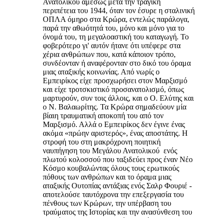
Ανατολικού αμεσως μετα την τραγική
περιπέτεια του 1944, όταν τον έσυρε η σταλινική
ΟΠΛΑ όμηρο στα Κρώρα, εντελώς παράλογα,
παρά την αθωότητά του, μόνο και μόνο για το
όνομά του, τη μεγαλοαστική του καταγωγή. Το
φοβερότερο γι' αυτόν ήτανε ότι υπέφερε στα
χέρια ανθρώπων που, κατά κάποιον τρόπο,
συνδέονταν ή αναφέρονταν στο δικό του όραμα
μιας αταξικής κοινωνίας. Από νωρίς ο
Εμπειρίκος είχε προσχωρήσει στον Μαρξισμό
και είχε τροτσκιστικό προσανατολισμό, όπως
μαρτυρούν, συν τοις άλλοις, και ο Ο. Ελύτης και
ο Ν. Βαλαωρίτης. Τα Κρώρα σημαδεύουν μία
βίαιη τραυματική αποκοπή του από τον
Μαρξισμό. Αλλά ο Εμπειρίκος δεν έγινε ένας
ακόμα «πρώην αριστερός», ένας αποστάτης. Η
στροφή του στη μακρόχρονη ποιητική
ναυπήγηση του Μεγάλου Ανατολικού ­ ενός
πλωτού κολοσσού που ταξιδεύει προς έναν Νέο
Κόσμο κουβαλώντας όλους τους ερωτικούς
πόθους των ανθρώπων και το όραμα μιας
αταξικής Ουτοπίας αντάξιας ενός Σαλρ Φουριέ ­
αποτελούσε ταυτόχρονα την επεξεργασία του
πένθους των Κρώρων, την υπέρβαση του
τραύματος της Ιστορίας και την ανασύνθεση του