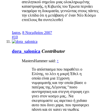
απειλητικού σημείου μιας ολοκληρωμένης
καταστροφής, η Κιβωτός του Έρωτα περνάει
νικηφόρα τη δοκιμασία, γεννώντας στους πάντες
την ελπίδα ότι η μετάβαση σ' έναν Νέο Κόσμο
επιτέλους θα συντελεσθεί
Iagos
,
8 Νοεμβρίου 2007
#10
dora_salonica
Contributor
MastersHammer said:
↑
Το απόσπασμα που παραθέτει ο
Ελύτης, το λέει η μικρή Έθελ η
οποία είναι μια 11χρονη
νυμφομανής και την οποία βίασε ο
πατέρας της.Λέγοντας "ποσο
αυντηρητικη και στεγνη στροφη εχει
γινει στον κοσμο μας.. Να
σκεφτομαστε ως αιρετικο ή χυδαιο
αυτο που δινει χαρα, που προσφερει
ηδονη και σε κανει να νιωθεις