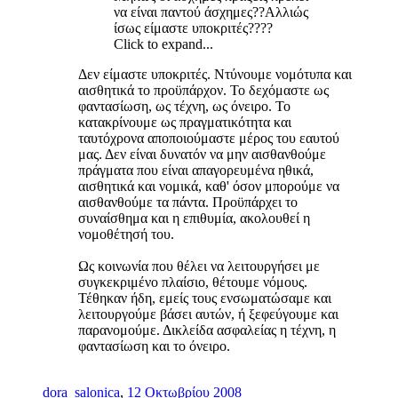
να είναι παντού άσχημες??Αλλιώς
ίσως είμαστε υποκριτές????
Click to expand...
Δεν είμαστε υποκριτές. Ντύνουμε νομότυπα και
αισθητικά το προϋπάρχον. Το δεχόμαστε ως
φαντασίωση, ως τέχνη, ως όνειρο. Το
κατακρίνουμε ως πραγματικότητα και
ταυτόχρονα αποποιούμαστε μέρος του εαυτού
μας. Δεν είναι δυνατόν να μην αισθανθούμε
πράγματα που είναι απαγορευμένα ηθικά,
αισθητικά και νομικά, καθ' όσον μπορούμε να
αισθανθούμε τα πάντα. Προϋπάρχει το
συναίσθημα και η επιθυμία, ακολουθεί η
νομοθέτησή του.
Ως κοινωνία που θέλει να λειτουργήσει με
συγκεκριμένο πλαίσιο, θέτουμε νόμους.
Τέθηκαν ήδη, εμείς τους ενσωματώσαμε και
λειτουργούμε βάσει αυτών, ή ξεφεύγουμε και
παρανομούμε. Δικλείδα ασφαλείας η τέχνη, η
φαντασίωση και το όνειρο.
dora_salonica
,
12 Οκτωβρίου 2008