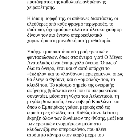
προτάγματος της καθολικής ανθρώπινης
χειραφέτησης.
Η ίδια η μορφή της, οι απίθανες διαστάσεις, οι
ελεύθερες από κάθε φραγμό περιγραφές, το
ιδιότυπο, όχι «μαύρο» αλλά κατάλευκο χιούμορ
δίνουν τον πιο έντονο υπερρεαλιστικό
χαρακτήρα στη μοναδική αυτή μυθιστορία.
Υπάρχει μια ακατάπαυστη ροή ερωτικών
φαντασιώσεων, όπως στα όνειρα ­ γιατί Ο Μέγας
Ανατολικός είναι ένα μεγάλο όνειρο. Όπως σ'
όλα τα όνειρα, έτσι και σ' αυτό υπάρχει το
«έκδηλο» και το «λανθάνον περιεχόμενο», όπως
θα έλεγε ο Φρόυντ, και ο «ομφαλός» του, το
κλειδί του. Το κρίσιμο σημείο της ονειρικής
αφήγησης βρίσκεται εκεί που το υπερωκεάνιο
συναντάει, μέσα στη νύχτα του Ατλαντικού, τη
μεγάλη δοκιμασία, έναν φοβερό Κυκλώνα ­ και
όπου ο Εμπειρίκος γράφει μερικές από τις
ωραιότερες σελίδες του. Καθώς συντελείται η
έκρηξη όλων των δυνάμεων της Φύσης, μαζί και
των ερωτικών ενορμήσεων μέσα στο
κλυδωνιζόμενο υπερωκεάνιο, που πλέει
ατρόμητο κόντρα στον καιρό μέχρι του