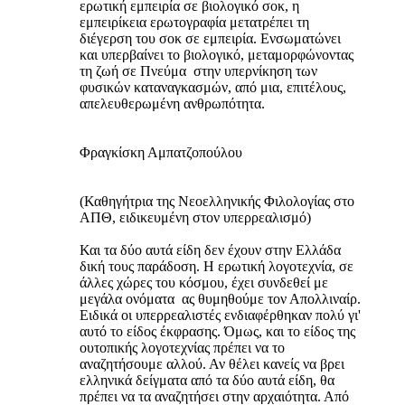
ερωτική εμπειρία σε βιολογικό σοκ, η
εμπειρίκεια ερωτογραφία μετατρέπει τη
διέγερση του σοκ σε εμπειρία. Ενσωματώνει
και υπερβαίνει το βιολογικό, μεταμορφώνοντας
τη ζωή σε Πνεύμα ­ στην υπερνίκηση των
φυσικών καταναγκασμών, από μια, επιτέλους,
απελευθερωμένη ανθρωπότητα.
Φραγκίσκη Αμπατζοπούλου
(Καθηγήτρια της Νεοελληνικής Φιλολογίας στο
ΑΠΘ, ειδικευμένη στον υπερρεαλισμό)
Και τα δύο αυτά είδη δεν έχουν στην Ελλάδα
δική τους παράδοση. Η ερωτική λογοτεχνία, σε
άλλες χώρες του κόσμου, έχει συνδεθεί με
μεγάλα ονόματα ­ ας θυμηθούμε τον Απολλιναίρ.
Ειδικά οι υπερρεαλιστές ενδιαφέρθηκαν πολύ γι'
αυτό το είδος έκφρασης. Όμως, και το είδος της
ουτοπικής λογοτεχνίας πρέπει να το
αναζητήσουμε αλλού. Αν θέλει κανείς να βρει
ελληνικά δείγματα από τα δύο αυτά είδη, θα
πρέπει να τα αναζητήσει στην αρχαιότητα. Από