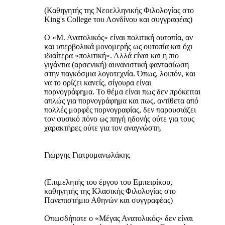
(Καθηγητής της Νεοελληνικής Φιλολογίας στο
King's College του Λονδίνου και συγγραφέας)
Ο «Μ. Ανατολικός» είναι πολιτική ουτοπία, αν
και υπερβολικά μονομερής ως ουτοπία και όχι
ιδιαίτερα «πολιτική». Αλλά είναι και η πιο
γιγάντια (αρσενική) αυνανιστική φαντασίωση
στην παγκόσμια λογοτεχνία. Όπως, λοιπόν, και
να το ορίζει κανείς, σίγουρα είναι
πορνογράφημα. Το θέμα είναι πως δεν πρόκειται
απλώς για πορνογράφημα και πως, αντίθετα από
πολλές μορφές πορνογραφίας, δεν παρουσιάζει
τον φυσικό πόνο ως πηγή ηδονής ούτε για τους
χαρακτήρες ούτε για τον αναγνώστη.
Γιώργης Γιατρομανωλάκης
(Επιμελητής του έργου του Εμπειρίκου,
καθηγητής της Κλασικής Φιλολογίας στο
Πανεπιστήμιο Αθηνών και συγγραφέας)
Οπωσδήποτε ο «Μέγας Ανατολικός» δεν είναι