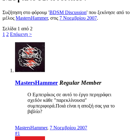
Συζήτηση στο φόρουμ '
BDSM Discussion
' που ξεκίνησε από το
μέλος
MastersHammer
, στις
7 Νοεμβρίου 2007
.
Σελίδα 1 από 2
1
2
Επόμενη >
MastersHammer
Regular Member
Ο Εμπειρίκος σε αυτό το έργο περιγράφει
σχεδόν κάθε "παρεκλίνουσα"
συμπεριφορά.Ποιά είναι η αποξή σας για το
βιβλίο?
MastersHammer
,
7 Νοεμβρίου 2007
#1