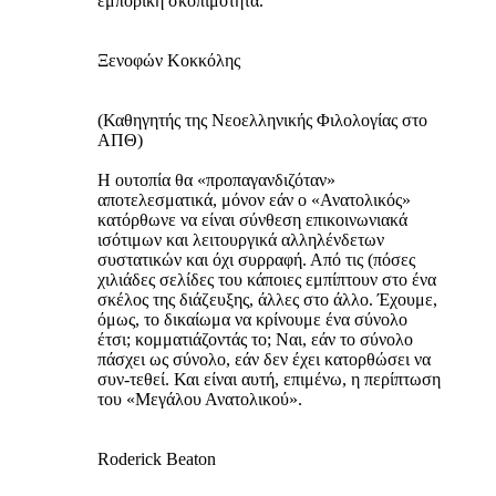
εμπορική σκοπιμότητα.
Ξενοφών Κοκκόλης
(Καθηγητής της Νεοελληνικής Φιλολογίας στο
ΑΠΘ)
Η ουτοπία θα «προπαγανδιζόταν»
αποτελεσματικά, μόνον εάν ο «Ανατολικός»
κατόρθωνε να είναι σύνθεση επικοινωνιακά
ισότιμων και λειτουργικά αλληλένδετων
συστατικών και όχι συρραφή. Από τις (πόσες
χιλιάδες σελίδες του κάποιες εμπίπτουν στο ένα
σκέλος της διάζευξης, άλλες στο άλλο. Έχουμε,
όμως, το δικαίωμα να κρίνουμε ένα σύνολο
έτσι; κομματιάζοντάς το; Ναι, εάν το σύνολο
πάσχει ως σύνολο, εάν δεν έχει κατορθώσει να
συν-τεθεί. Και είναι αυτή, επιμένω, η περίπτωση
του «Μεγάλου Ανατολικού».
Roderick Beaton