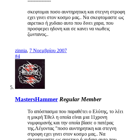
---------------
σκεφτομαι ποσο αυντηρητικη και στεγνη στροφη
εχει γινει στον κοσμο μας.. Να σκεφτομαστε ως
αιρετικο ή χυδαιο αυτο που δινει χαρα, που
προσφερει ηδονη και σε κανει να νιωθεις
ζωντανος..
zinnia
,
7 Νοεμβρίου 2007
#4
MastersHammer
Regular Member
Το απόσπασμα που παραθέτει ο Ελύτης, το λέει
η μικρή Έθελ η οποία είναι μια 11χρονη
νυμφομανής και την οποία βίασε ο πατέρας
της.Λέγοντας "ποσο αυντηρητικη και στεγνη
στροφη εχει γινει στον κοσμο μας.. Να
σκεφτομαστε ως αιρετικο ή χυδαιο αυτο που