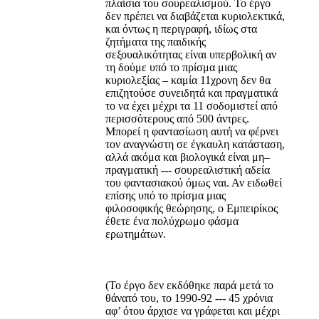
πλαίσια του σουρεαλισμού. Το έργο
δεν πρέπει να διαβάζεται κυριολεκτικά,
και όντως η περιγραφή, ιδίως στα
ζητήματα της παιδικής
σεξουαλικότητας είναι υπερβολική αν
τη δούμε υπό το πρίσμα μιας
κυριολεξίας – καμία 11χρονη δεν θα
επιζητούσε συνειδητά και πραγματικά
το να έχει μέχρι τα 11 σοδομιστεί από
περισσότερους από 500 άντρες.
Μπορεί η φαντασίωση αυτή να φέρνει
τον αναγνώστη σε έγκαυλη κατάσταση,
αλλά ακόμα και βιολογικά είναι μη–
πραγματική --- σουρεαλιστική αδεία
του φαντασιακού όμως ναι. Αν ειδωθεί
επίσης υπό το πρίσμα μιας
φιλοσοφικής θεώρησης, ο Εμπειρίκος
έθετε ένα πολύχρωμο φάσμα
ερωτημάτων.
(Το έργο δεν εκδόθηκε παρά μετά το
θάνατό του, το 1990-92 --- 45 χρόνια
αφ’ ότου άρχισε να γράφεται και μέχρι