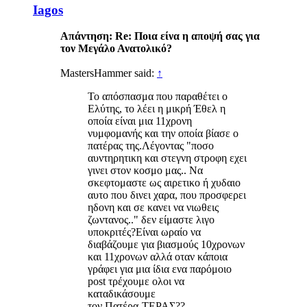
Iagos
Απάντηση: Re: Ποια είνα η αποψή σας για
τον Μεγάλο Ανατολικό?
MastersHammer said:
↑
Το απόσπασμα που παραθέτει ο
Ελύτης, το λέει η μικρή Έθελ η
οποία είναι μια 11χρονη
νυμφομανής και την οποία βίασε ο
πατέρας της.Λέγοντας "ποσο
αυντηρητικη και στεγνη στροφη εχει
γινει στον κοσμο μας.. Να
σκεφτομαστε ως αιρετικο ή χυδαιο
αυτο που δινει χαρα, που προσφερει
ηδονη και σε κανει να νιωθεις
ζωντανος.." δεν είμαστε λιγο
υποκριτές?Είναι ωραίο να
διαβάζουμε για βιασμούς 10χρονων
και 11χρονων αλλά οταν κάποια
γράφει για μια ίδια ενα παρόμοιο
post τρέχουμε ολοι να
καταδικάσουμε
τον Πατέρα-ΤΕΡΑΣ??