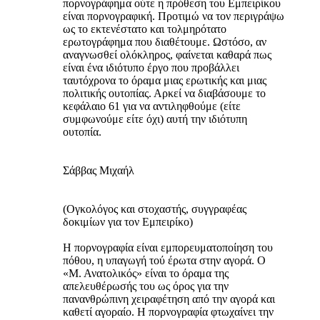
πορνογράφημα ούτε η πρόθεση του Εμπειρίκου
είναι πορνογραφική. Προτιμώ να τον περιγράψω
ως το εκτενέστατο και τολμηρότατο
ερωτογράφημα που διαθέτουμε. Ωστόσο, αν
αναγνωσθεί ολόκληρος, φαίνεται καθαρά πως
είναι ένα ιδιότυπο έργο που προβάλλει
ταυτόχρονα το όραμα μιας ερωτικής και μιας
πολιτικής ουτοπίας. Αρκεί να διαβάσουμε το
κεφάλαιο 61 για να αντιληφθούμε (είτε
συμφωνούμε είτε όχι) αυτή την ιδιότυπη
ουτοπία.
Σάββας Μιχαήλ
(Ογκολόγος και στοχαστής, συγγραφέας
δοκιμίων για τον Εμπειρίκο)
Η πορνογραφία είναι εμπορευματοποίηση του
πόθου, η υπαγωγή τού έρωτα στην αγορά. Ο
«Μ. Ανατολικός» είναι το όραμα της
απελευθέρωσής του ως όρος για την
πανανθρώπινη χειραφέτηση από την αγορά και
καθετί αγοραίο. Η πορνογραφία φτωχαίνει την