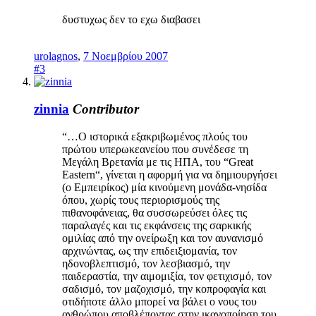
δυστυχως δεν το εχω διαβασει
urolagnos
,
7 Νοεμβρίου 2007
#3
zinnia
Contributor
“…Ο ιστορικά εξακριβωμένος πλούς του
πρώτου υπερωκεανείου που συνέδεσε τη
Μεγάλη Βρετανία με τις ΗΠΑ, του “Great
Eastern“, γίνεται η αφορμή για να δημιουργήσει
(ο Εμπειρίκος) μία κινούμενη μονάδα-νησίδα
όπου, χωρίς τους περιορισμούς της
πιθανοφάνειας, θα συσσωρεύσει όλες τις
παραλαγές και τις εκφάνσεις της σαρκικής
ομιλίας από την ονείρωξη και τον αυνανισμό
αρχινώντας, ως την επιδειξιομανία, τον
ηδονοβλεπτισμό, τον λεσβιασμό, την
παιδεραστία, την αιμομιξία, τον φετιχισμό, τον
σαδισμό, τον μαζοχισμό, την κοπροφαγία και
οτιδήποτε άλλο μπορεί να βάλει ο νους του
ανθρώπου αποβλέποντας στην ικανοποίηση του