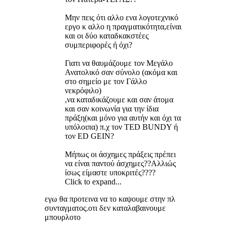
Μην πεις ότι αλλο ενα λογοτεχνικό
εργο κ αλλο η πραγματικότητα,είναι
και οι δύο καταδκακστέες
συμπεριφορές ή όχι?
Γιατι να θαυμάζουμε τον Μεγάλο
Ανατολικό σαν σύνολο (ακόμα και
στο σημείο με τον Γάλλο
νεκρόφιλο)
,να καταδικάζουμε και σαν άτομα
και σαν κοινωνία για την ίδια
πράξη(και μόνο για αυτήν και όχι τα
υπόλοιπα) π.χ τον ΤΕD BUNDY ή
τον ED GEIN?
Μήπως οι άσχημες πράξεις πρέπει
να είναι παντού άσχημες??Αλλιώς
ίσως είμαστε υποκριτές????
Click to expand...
εγω θα προτεινα να το καψουμε στην πλ
συνταγματος.οτι δεν καταλαβαινουμε
μπουρλοτο