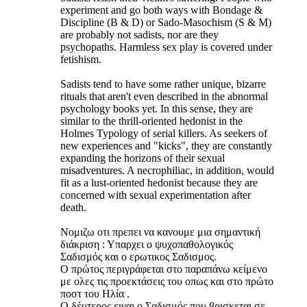
experiment and go both ways with Bondage &
Discipline (B & D) or Sado-Masochism (S & M)
are probably not sadists, nor are they
psychopaths. Harmless sex play is covered under
fetishism.
Sadists tend to have some rather unique, bizarre
rituals that aren't even described in the abnormal
psychology books yet. In this sense, they are
similar to the thrill-oriented hedonist in the
Holmes Typology of serial killers. As seekers of
new experiences and "kicks", they are constantly
expanding the horizons of their sexual
misadventures. A necrophiliac, in addition, would
fit as a lust-oriented hedonist because they are
concerned with sexual experimentation after
death.
Νομιζω οτι πρεπει να κανουμε μια σημαντική
διάκριση : Υπαρχει ο ψυχοπαθολογικός
Σαδισμός και ο ερωτικος Σαδισμος.
Ο πρώτος περιγράφεται στο παραπάνω κείμενο
με ολες τις προεκτάσεις του οπως και στο πρώτο
ποστ του Ηλία .
Ο δέυτερος ειναι ο Σαδισμός που βρισκεται σε