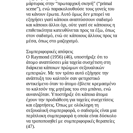
μάρτυρας στην “πρωταρχική σκηνή” (“primal
scene”), ενώ παρακολουθούσε τους γονείς του
να κάνουν έρωτα. Αυτό όμως δεν μπορεί να
εξηγήσει γιατί κάποιοι αναπτύσσουν σαδισμό
και κάποιοι άλλοι όχι, ούτε γιατί σε κάποιους η
επιθετικότητα κατευθύνεται προς τα έξω, όπως
στον σαδισμό, ενώ σε κάποιους άλλους προς τα
μέσα, όπως στο μαζοχισμό.
Συμπεριφορικές απόψεις
Ο Raymond (1956) (46), υποστήριξε ότι το
άτομο αναπτύσσει μία ταχεία συσχέτιση στη
διάρκεια κάποιων πρώιμων σεξουαλικών
εμπειριών. Με τον τρόπο αυτό εξήγησε την
ανάπτυξη του καλτσόν σαν φετιχιστικό
αντικείμενο όταν το άτομο έβλεπε κρεμασμένο
το καλτσόν της μητέρας του στο μπάνιο, ενώ
αυνανιζόταν. Υποστήριξε ότι κάποια άτομα
έχουν την προδιάθεση για ταχείες συσχετίσεις
και εξαρτήσεις. Όπως με ολόκληρη τη
σεξουαλική συμπεριφορά, ο σαδισμός είναι μια
περίπλοκη συμπεριφορά η οποία είναι δύσκολο
να τροποποιηθεί με συμπεριφορικές θεραπείες
(47).