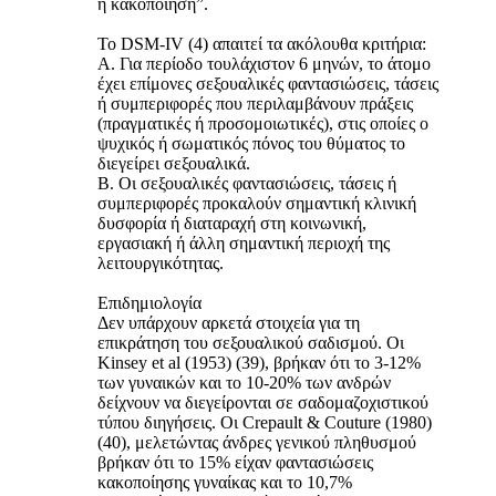
ή κακοποίηση”.
Το DSM-IV (4) απαιτεί τα ακόλουθα κριτήρια:
Α. Για περίοδο τουλάχιστον 6 μηνών, το άτομο
έχει επίμονες σεξουαλικές φαντασιώσεις, τάσεις
ή συμπεριφορές που περιλαμβάνουν πράξεις
(πραγματικές ή προσομοιωτικές), στις οποίες ο
ψυχικός ή σωματικός πόνος του θύματος το
διεγείρει σεξουαλικά.
Β. Οι σεξουαλικές φαντασιώσεις, τάσεις ή
συμπεριφορές προκαλούν σημαντική κλινική
δυσφορία ή διαταραχή στη κοινωνική,
εργασιακή ή άλλη σημαντική περιοχή της
λειτουργικότητας.
Επιδημιολογία
Δεν υπάρχουν αρκετά στοιχεία για τη
επικράτηση του σεξουαλικού σαδισμού. Οι
Kinsey et al (1953) (39), βρήκαν ότι το 3-12%
των γυναικών και το 10-20% των ανδρών
δείχνουν να διεγείρονται σε σαδομαζοχιστικού
τύπου διηγήσεις. Οι Crepault & Couture (1980)
(40), μελετώντας άνδρες γενικού πληθυσμού
βρήκαν ότι το 15% είχαν φαντασιώσεις
κακοποίησης γυναίκας και το 10,7%