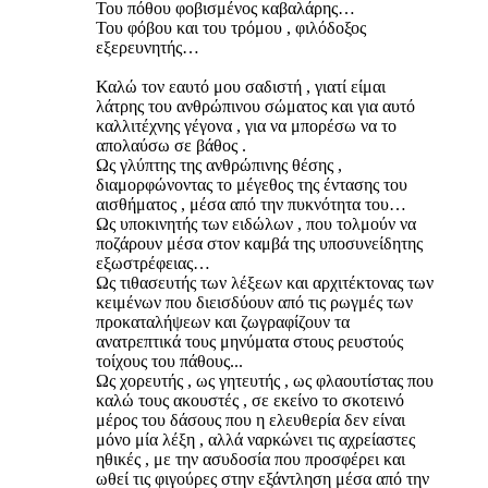
Του πόθου φοβισμένος καβαλάρης…
Του φόβου και του τρόμου , φιλόδοξος
εξερευνητής…
Καλώ τον εαυτό μου σαδιστή , γιατί είμαι
λάτρης του ανθρώπινου σώματος και για αυτό
καλλιτέχνης γέγονα , για να μπορέσω να το
απολαύσω σε βάθος .
Ως γλύπτης της ανθρώπινης θέσης ,
διαμορφώνοντας το μέγεθος της έντασης του
αισθήματος , μέσα από την πυκνότητα του…
Ως υποκινητής των ειδώλων , που τολμούν να
ποζάρουν μέσα στον καμβά της υποσυνείδητης
εξωστρέφειας…
Ως τιθασευτής των λέξεων και αρχιτέκτονας των
κειμένων που διεισδύουν από τις ρωγμές των
προκαταλήψεων και ζωγραφίζουν τα
ανατρεπτικά τους μηνύματα στους ρευστούς
τοίχους του πάθους...
Ως χορευτής , ως γητευτής , ως φλαουτίστας που
καλώ τους ακουστές , σε εκείνο το σκοτεινό
μέρος του δάσους που η ελευθερία δεν είναι
μόνο μία λέξη , αλλά ναρκώνει τις αχρείαστες
ηθικές , με την ασυδοσία που προσφέρει και
ωθεί τις φιγούρες στην εξάντληση μέσα από την