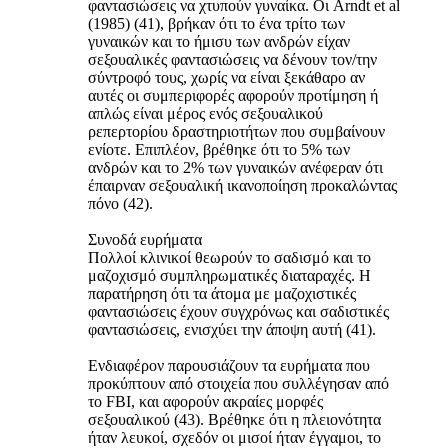
φαντασιώσεις να χτυπούν γυναίκα. Οι Arndt et al
(1985) (41), βρήκαν ότι το ένα τρίτο των
γυναικών και το ήμισυ των ανδρών είχαν
σεξουαλικές φαντασιώσεις να δένουν τον/την
σύντροφό τους, χωρίς να είναι ξεκάθαρο αν
αυτές οι συμπεριφορές αφορούν προτίμηση ή
απλώς είναι μέρος ενός σεξουαλικού
ρεπερτορίου δραστηριοτήτων που συμβαίνουν
ενίοτε. Επιπλέον, βρέθηκε ότι το 5% των
ανδρών και το 2% των γυναικών ανέφεραν ότι
έπαιρναν σεξουαλική ικανοποίηση προκαλώντας
πόνο (42).
Συνοδά ευρήματα
Πολλοί κλινικοί θεωρούν το σαδισμό και το
μαζοχισμό συμπληρωματικές διαταραχές. Η
παρατήρηση ότι τα άτομα με μαζοχιστικές
φαντασιώσεις έχουν συγχρόνως και σαδιστικές
φαντασιώσεις, ενισχύει την άποψη αυτή (41).
Ενδιαφέρον παρουσιάζουν τα ευρήματα που
προκύπτουν από στοιχεία που συλλέγησαν από
το FBI, και αφορούν ακραίες μορφές
σεξουαλικού (43). Βρέθηκε ότι η πλειονότητα
ήταν λευκοί, σχεδόν οι μισοί ήταν έγγαμοι, το