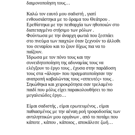
δαιμονοποίηση τους…
Καλώ τον εαυτό μου σαδιστή , γιατί
ενθουσιάστηκα με το όραμα του Θεάτρου .
Ερεθίστηκα με την πειθαρχία των ηθοποιών στο
διατεταγμένο στήσιμο των ρόλων .
Φούντωσα με την άναρχη φωτιά που ξεσπάει
στο πνεύμα των παιχτών όταν ξεχνούν το άλλοθι
του σεναρίου και το ζουν δίχως πια να το
παίζουν.
Ίδρωσα με τον πόνο τους και την
συνειδητοποίηση της αδυναμίας τους να
ελέγξουν το έργο τους , έχυσα στην παράδοση
τους στα «άλογα» που πραγματοποίησαν την
ανατροπή καβαλώντας τους «ιππευτές» τους .
Σηκώθηκα και χειροκρότησα σαν τρελαμένο
παιδί που μόλις είχει παρακολουθήσει το πιο
μεγαλειώδες έργο…
Είμαι σαδιστής , είμαι ερωτευμένος , είμαι
παθιασμένος με την αέναη ροή τροφοδοσίας των
αντιληπτικών μου οργάνων , από το ποτάμι που
κάποτε , κάπου , κάποιος , αποκάλεσε ζωή…