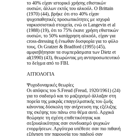
το 40% είχαν ιστορικό χρήσης εθιστικών
ουσιών, άλλων εκτός του αλκοόλ. Ο Brittain
(1970) (44), βρήκε ότι στο 40% είχαν
ψυχοπαθητικές προσωπικότητες με ισχυρά
ναρκισσιστικά στοιχεία, ενώ οι Langevin et al
(1988) (19), ότι το 75% έκανε χρήση εθιστικών
ουσιών, το 50% κατάχρηση αλκοόλ, είχαν για
cross-dressing ή ένιωθαν δυσφορία για το φύλο
τους. Οι Gratzer & Bradford (1995) (45),
αμφισβήτησαν τα συμπεράσματα των Dietz et
al(1990) (43), θεωρώντας μη αντιπροσωπευτικό
το δείγμα από το FBI.
ΑΙΤΙΟΛΟΓΙΑ
Ψυχοδυναμικές θεωρίες
Οι απόψεις του S.Freud (Freud, 1920/1961) (24)
για το σαδισμό και το μαζοχισμό άλλαξαν στη
πορεία της μακράς επαγγελματικής του ζωής
κάνοντας δύσκολη την ανίχνευση της εξέλιξης
της σκέψης του πάνω στο θέμα αυτό. Αρχικά
θεώρησε τη σχέση επιθετικότητας και
σεξουαλικότητας σαν συνδυασμό ψυχικών
ενορμήσεων. Αργότερα υπέθεσε σαν πιο πιθανή
εξήγηση την παρουσία του παιδιού σαν