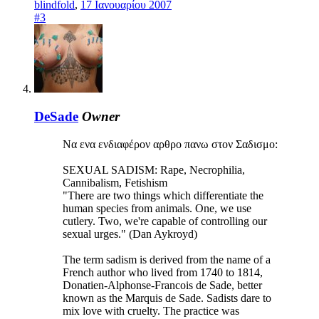
blindfold
,
17 Ιανουαρίου 2007
#3
DeSade
Owner
Να ενα ενδιαφέρον αρθρο πανω στον Σαδισμο:
SEXUAL SADISM: Rape, Necrophilia,
Cannibalism, Fetishism
"There are two things which differentiate the
human species from animals. One, we use
cutlery. Two, we're capable of controlling our
sexual urges." (Dan Aykroyd)
The term sadism is derived from the name of a
French author who lived from 1740 to 1814,
Donatien-Alphonse-Francois de Sade, better
known as the Marquis de Sade. Sadists dare to
mix love with cruelty. The practice was