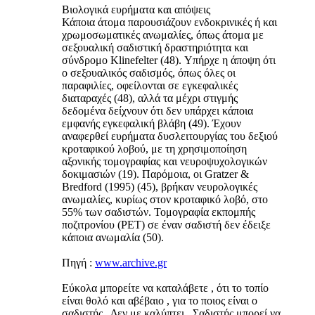
Βιολογικά ευρήματα και απόψεις
Κάποια άτομα παρουσιάζουν ενδοκρινικές ή και
χρωμοσωματικές ανωμαλίες, όπως άτομα με
σεξουαλική σαδιστική δραστηριότητα και
σύνδρομο Klinefelter (48). Υπήρχε η άποψη ότι
ο σεξουαλικός σαδισμός, όπως όλες οι
παραφιλίες, οφείλονται σε εγκεφαλικές
διαταραχές (48), αλλά τα μέχρι στιγμής
δεδομένα δείχνουν ότι δεν υπάρχει κάποια
εμφανής εγκεφαλική βλάβη (49). Έχουν
αναφερθεί ευρήματα δυσλειτουργίας του δεξιού
κροταφικού λοβού, με τη χρησιμοποίηση
αξονικής τομογραφίας και νευροψυχολογικών
δοκιμασιών (19). Παρόμοια, οι Gratzer &
Bredford (1995) (45), βρήκαν νευρολογικές
ανωμαλίες, κυρίως στον κροταφικό λοβό, στο
55% των σαδιστών. Τομογραφία εκπομπής
ποζιτρονίου (ΡΕΤ) σε έναν σαδιστή δεν έδειξε
κάποια ανωμαλία (50).
Πηγή :
www.archive.gr
Εύκολα μπορείτε να καταλάβετε , ότι το τοπίο
είναι θολό και αβέβαιο , για το ποιος είναι ο
σαδιστής . Δεν με καλύπτει . Σαδιστής μπορεί να