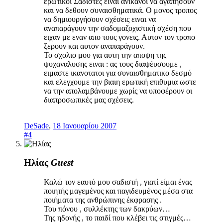
ερωτικοι Σαδιστές ειναι ανικανοι να αγαπησουν
και να δεθουν συναισθηματικά. Ο μονος τροπος
να δημιουργήσουν σχέσεις ειναι να
αναπαράγουν την σαδομαζοχιστική σχέση που
ειχαν με εναν απο τους γονεις. Αυτον τον τροπο
ξερουν και αυτον αναπαράγουν.
Το σχολιο μου για αυτη την αποψη της
ψυχαναλυσης ειναι : ας τους διαψέυσουμε ,
ειμαστε ικανοτατοι για συναισθηματικο δεσμό
και ελεγχουμε την βιαιη ερωτική επιθυμια ωστε
να την απολαμβάνουμε χωρίς να υποφέρουν οι
διαπροσωπικές μας σχέσεις.
DeSade
,
18 Ιανουαρίου 2007
#4
Ηλίας
Guest
Καλώ τον εαυτό μου σαδιστή , γιατί είμαι ένας
ποιητής μαγεμένος και παγιδευμένος μέσα στα
ποιήματα της ανθρώπινης έκφρασης .
Του πόνου , συλλέκτης των δακρύων…
Της ηδονής , το παιδί που κλέβει τις στιγμές…