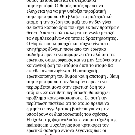
θυμός μετουσιωνεται σε σεξουαλική
συμπεριφόρά. Ο θυμός αυτός πρεπει να
ελεγχεται για να μην υπάρξει παραβατική
συμεπριφορα που θα βλαψει το μαζοχιστικό
ατομο η την σχέση του μαζι του αν δεν γίνει
σεβαστό καποιο όριο που εχει εκ των προτέρων
θέσει. Απαιτει πολυ καλη επικοινωνία μεταξύ
των εμπλεκομένων σε τετοιες δραστηριοτητες .
Ο θύμός που κυριαρχέι και συχνα γίνεται η
κινητήριος δύναμη πισω απο τον ερωτικο
σαδισμό πρεπει να παραμενει στα πλάισια της
ερωτικής συμπεριφοράς και να μην ξεφύγει στην
κοινωνική ζωή του ατόμου διοτι το ατομο θα
εκτεθεί ανεπανορθωτά. Η αυταρχική ,
ερωτικοποιηση του θυμού και η αποτομη , βίαιη
συμπεριφορα που τον διακρίνει πρεπει να
περιορίζεται μονο στην ερωτική ζωή του
ατόμου. Σε αντιθετη περίπτωση θα υπαρχει
προβλημα κοινωνικοποιησης. Σε αυτή την
περίτπωση πιστέυω οτι το ατομο πρεπει να
ζητησει επαγγελματικη βοήθεια για να μην
υποφέρουν οι διαπροσωπικές του σχέσεις.
Η σχολη της ψυχαναλυσης ειναι μια σχολή της
mainstream ψυχολογίας που κριτικαρει τον
ερωτικό σαδισμο εντονα λεγοντας πως οι