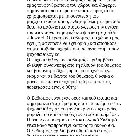
εμας τους ανθρώπους του χώρου και διαφέρει
σημαντικά απο το πρώτο ειδος ως προς το οτι
χρησιμοποιέιται με τη συναινεση του
μαζοχιστικού ατομου, ενδεχομένως με ορια που
θέτει το μαζοχιστικό ατομο ως προς την αντοχή
του στον πόνο σωματικό και ψυχικό με χρήση
safeword. Ο ερωτικός Σαδισμος του χώρου μας
εχει ( η θα επρεπε να εχει ορια ) και αποσκοπει
στην αμοιβαία ευχαρίστηση σε αντιθεση με τον
ψυχοπαθολογικο.
Ο ψυχοπαθολογικός σαδισμός περιλαμβάνει
ελελιψη συναινεσης απο τη πλευρά του θυματος
και βασανισμό δίχως ορια που συχνά οδηγει
ακομα και σε θανατο του θύματος. Φυσικα ο
μονος που περνει ευχαρίστηση σε αυτές τις
περιπτώσεις ειναι ο θύτης.
Ο Σαδισμος ειναι ενας ορος ταμπού ακομα και
σήμερα και στο χώρο μας διοτι παραπέμπει στην
ψυχοπαθόλογια που τον διακρινει στις ακραίες
μορφές του και οι οποίες τον εχουν αμαυρώσει.
Πιστευω οτι ακομα και στον ερωτικό Σαδισμό
ειναι καλο να προσέξει καποιος τα ακολουθα.
Ο Σαδισμός περιλαμβανει θυμό και αυτος ο