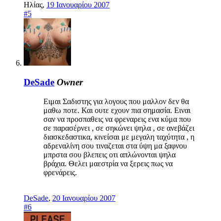
Ηλίας
,
19 Ιανουαρίου 2007
#5
DeSade
Owner
Ειμαι Σαδιστης για λογους που μαλλον δεν θα
μαθω ποτε. Και ουτε εχουν πια σημασία. Ειναι
σαν να προσπαθεις να φρεναρεις ενα κύμα που
σε παρασέρνει , σε σηκώνει ψηλα , σε ανεβάζει
διασκεδαστικα, κινείσαι με μεγαλη ταχύτητα , η
αδρεναλίνη σου τιναζεται στα ύψη μα ξαφνου
μπρστα σου βλεπεις οτι απλώνονται ψηλα
βράχια. Θελει μαεστρία να ξερεις πως να
φρενάρεις.
DeSade
,
20 Ιανουαρίου 2007
#6