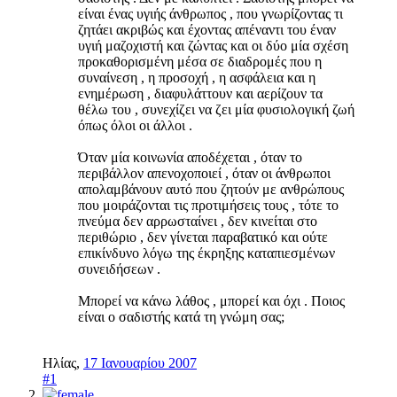
είναι ένας υγιής άνθρωπος , που γνωρίζοντας τι
ζητάει ακριβώς και έχοντας απέναντι του έναν
υγιή μαζοχιστή και ζώντας και οι δύο μία σχέση
προκαθορισμένη μέσα σε διαδρομές που η
συναίνεση , η προσοχή , η ασφάλεια και η
ενημέρωση , διαφυλάττουν και αερίζουν τα
θέλω του , συνεχίζει να ζει μία φυσιολογική ζωή
όπως όλοι οι άλλοι .
Όταν μία κοινωνία αποδέχεται , όταν το
περιβάλλον απενοχοποιεί , όταν οι άνθρωποι
απολαμβάνουν αυτό που ζητούν με ανθρώπους
που μοιράζονται τις προτιμήσεις τους , τότε το
πνεύμα δεν αρρωσταίνει , δεν κινείται στο
περιθώριο , δεν γίνεται παραβατικό και ούτε
επικίνδυνο λόγω της έκρηξης καταπιεσμένων
συνειδήσεων .
Μπορεί να κάνω λάθος , μπορεί και όχι . Ποιος
είναι ο σαδιστής κατά τη γνώμη σας;
Ηλίας
,
17 Ιανουαρίου 2007
#1