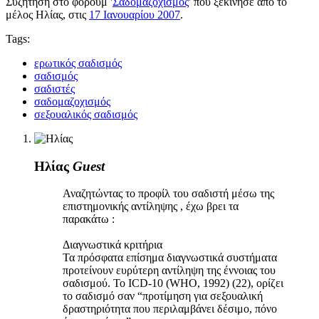
Συζήτηση στο φόρουμ '
Σαδομαζοχισμός
' που ξεκίνησε από το
μέλος
Ηλίας
, στις
17 Ιανουαρίου 2007
.
Tags:
ερωτικός σαδισμός
σαδισμός
σαδιστές
σαδομαζοχισμός
σεξουαλικός σαδισμός
Ηλίας
Guest
Αναζητώντας το προφίλ του σαδιστή μέσω της
επιστημονικής αντίληψης , έχω βρει τα
παρακάτω :
Διαγνωστικά κριτήρια
Τα πρόσφατα επίσημα διαγνωστικά συστήματα
προτείνουν ευρύτερη αντίληψη της έννοιας του
σαδισμού. Το ICD-10 (WHO, 1992) (22), ορίζει
το σαδισμό σαν “προτίμηση για σεξουαλική
δραστηριότητα που περιλαμβάνει δέσιμο, πόνο