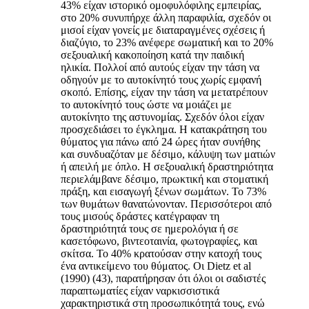
43% είχαν ιστορικό ομοφυλόφιλης εμπειρίας,
στο 20% συνυπήρχε άλλη παραφιλία, σχεδόν οι
μισοί είχαν γονείς με διαταραγμένες σχέσεις ή
διαζύγιο, το 23% ανέφερε σωματική και το 20%
σεξουαλική κακοποίηση κατά την παιδική
ηλικία. Πολλοί από αυτούς είχαν την τάση να
οδηγούν με το αυτοκίνητό τους χωρίς εμφανή
σκοπό. Επίσης, είχαν την τάση να μετατρέπουν
το αυτοκίνητό τους ώστε να μοιάζει με
αυτοκίνητο της αστυνομίας. Σχεδόν όλοι είχαν
προσχεδιάσει το έγκλημα. Η κατακράτηση του
θύματος για πάνω από 24 ώρες ήταν συνήθης
και συνδυαζόταν με δέσιμο, κάλυψη των ματιών
ή απειλή με όπλο. Η σεξουαλική δραστηριότητα
περιελάμβανε δέσιμο, πρωκτική και στοματική
πράξη, και εισαγωγή ξένων σωμάτων. Το 73%
των θυμάτων θανατώνονταν. Περισσότεροι από
τους μισούς δράστες κατέγραφαν τη
δραστηριότητά τους σε ημερολόγια ή σε
κασετόφωνο, βιντεοταινία, φωτογραφίες, και
σκίτσα. Το 40% κρατούσαν στην κατοχή τους
ένα αντικείμενο του θύματος. Oι Dietz et al
(1990) (43), παρατήρησαν ότι όλοι οι σαδιστές
παραπτωματίες είχαν ναρκισσιστικά
χαρακτηριστικά στη προσωπικότητά τους, ενώ