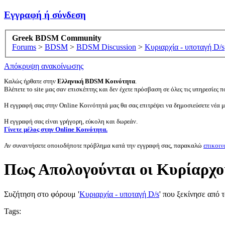
Εγγραφή ή σύνδεση
Greek BDSM Community
Forums
>
BDSM
>
BDSM Discussion
>
Κυριαρχία - υποταγή D/s
Απόκρυψη ανακοίνωσης
Καλώς ήρθατε στην
Ελληνική BDSM Κοινότητα
.
Βλέπετε το site μας σαν επισκέπτης και δεν έχετε πρόσβαση σε όλες τις υπηρεσίες πο
Η εγγραφή σας στην Online Κοινότητά μας θα σας επιτρέψει να δημοσιεύσετε νέα 
Η εγγραφή σας είναι γρήγορη, εύκολη και δωρεάν.
Γίνετε μέλος στην Online Κοινότητα.
Αν συναντήσετε οποιοδήποτε πρόβλημα κατά την εγγραφή σας, παρακαλώ
επικοιν
Πως Απολογούνται οι Κυρίαρχο
Συζήτηση στο φόρουμ '
Κυριαρχία - υποταγή D/s
' που ξεκίνησε από 
Tags: