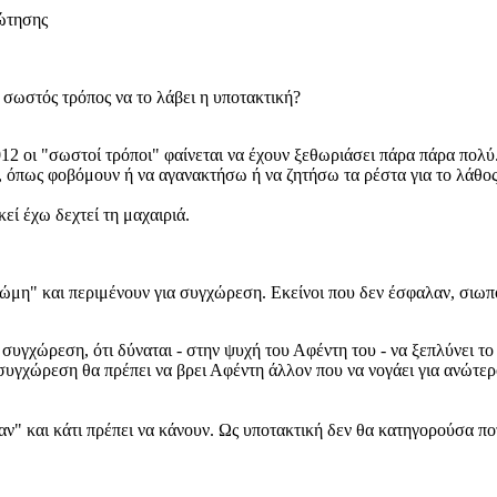
ερώτησης
ο σωστός τρόπος να το λάβει η υποτακτική?
012 οι "σωστοί τρόποι" φαίνεται να έχουν ξεθωριάσει πάρα πάρα πολ
 όπως φοβόμουν ή να αγανακτήσω ή να ζητήσω τα ρέστα για το λάθος 
εί έχω δεχτεί τη μαχαιριά.
ώμη" και περιμένουν για συγχώρεση. Εκείνοι που δεν έσφαλαν, σιωπ
 συγχώρεση, ότι δύναται - στην ψυχή του Αφέντη του - να ξεπλύνει το
συγχώρεση θα πρέπει να βρει Αφέντη άλλον που να νογάει για ανώτερ
αν" και κάτι πρέπει να κάνουν. Ως υποτακτική δεν θα κατηγορούσα π