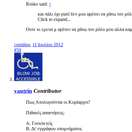
Rosko said:
↑
και πάλι όχι γιατί δεν μου αρέσει να χάνω τον ρό
Click to expand...
Ουτε κι εμενα μ αρέσει να χάνω τον ρόλο μου αλλα καμ
cornilios
,
11 Ιουλίου 2012
#50
vautrin
Contributor
Πως Απολογούνται οι Κυρίαρχοι?
Πιθανές απαντήσεις:
A. Γονυπετείς
Β. Δι' εγγράφου υπομνήματος