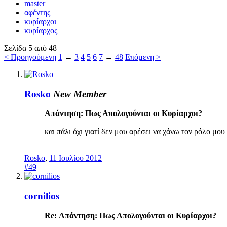
master
αφέντης
κυρίαρχοι
κυρίαρχος
Σελίδα 5 από 48
< Προηγούμενη
1
←
3
4
5
6
7
→
48
Επόμενη >
Rosko
New Member
Απάντηση: Πως Απολογούνται οι Κυρίαρχοι?
και πάλι όχι γιατί δεν μου αρέσει να χάνω τον ρόλο μου
Rosko
,
11 Ιουλίου 2012
#49
cornilios
Re: Απάντηση: Πως Απολογούνται οι Κυρίαρχοι?