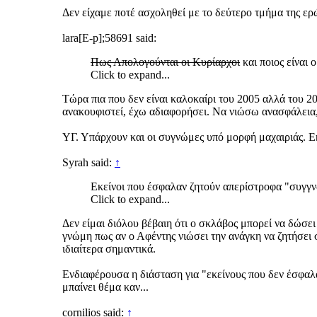
Δεν είχαμε ποτέ ασχοληθεί με το δεύτερο τμήμα της 
lara[E-p];58691 said:
Πως Απολογούνται οι Κυρίαρχοι
και ποιος είναι 
Click to expand...
Τώρα πια που δεν είναι καλοκαίρι του 2005 αλλά του 2
ανακουφιστεί, έχω αδιαφορήσει. Να νιώσω ανασφάλεια,
ΥΓ. Υπάρχουν και οι συγνώμες υπό μορφή μαχαιριάς. Εκ
Syrah said:
↑
Εκείνοι που έσφαλαν ζητούν απερίστροφα "συγγν
Click to expand...
Δεν είμαι διόλου βέβαιη ότι ο σκλάβος μπορεί να δώσει
γνώμη πως αν ο Αφέντης νιώσει την ανάγκη να ζητήσει 
ιδιαίτερα σημαντικά.
Ενδιαφέρουσα η διάσταση για "εκείνους που δεν έσφαλ
μπαίνει θέμα καν...
cornilios said:
↑