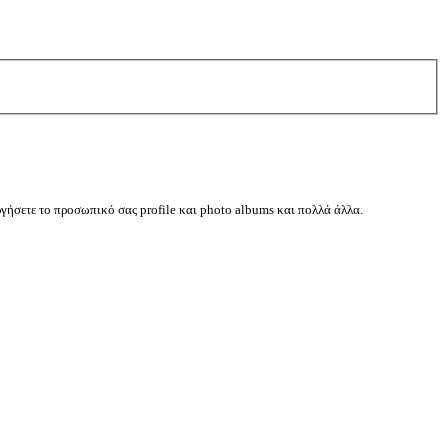
ργήσετε το προσωπικό σας profile και photo albums και πολλά άλλα.