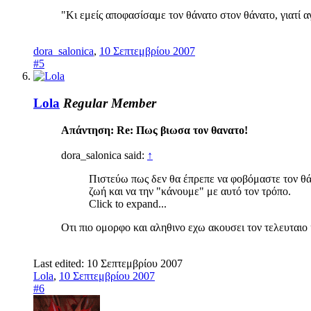
"Κι εμείς αποφασίσαμε τον θάνατο στον θάνατο, γιατί 
dora_salonica
,
10 Σεπτεμβρίου 2007
#5
Lola
Regular Member
Απάντηση: Re: Πως βιωσα τον θανατο!
dora_salonica said:
↑
Πιστεύω πως δεν θα έπρεπε να φοβόμαστε τον θά
ζωή και να την "κάνουμε" με αυτό τον τρόπο.
Click to expand...
Οτι πιο ομορφο και αληθινο εχω ακουσει τον τελευταιο 
Last edited:
10 Σεπτεμβρίου 2007
Lola
,
10 Σεπτεμβρίου 2007
#6