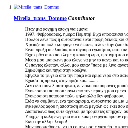
Mirella_trans_Domme
Contributor
Ηταν μια ασχημη εποχη για εμενα.
1997, Φεβρουαριος, ημερα Πεμπτη! Ειχα αποφασισει να
Πολλοι λενε πως η αυτοκτονια ειναι πραξη δειλιας και
Χρειαζεται πολυ κουραγιο να δωσεις τελος στην ζωη σου
Ειναι πραξη απελπισιας και σιγουρα εγωισμου, αφου αδ
Ειχε ερθει αυτο που λεμε η κακια η ωρα, η στιγμη που 
Μεσα μου μια φωνη μου ελεγε να μην το κανω και το κ
Οι παντες ελειπαν, αλλοι μου ειπαν "παρε με λιγο αργο
Σηκωθηκα και πηγα στην κουζινα.
Εβγαλα το ψυγειο απο την πριζα και εριξα νερο στο π
Εχωσα τις προκες στην πριζα και...........
Δεν ειδα τουνελ ουτε φωτα, δεν ακουσα ουρανιες μουσι
Ενοιωσα οτι πετουσα πανω απο την περιοχη μου εμενα.
Ενοιωσα οτι πετουσα πολυ ψηλα αλλα δεν φοβομουν.
Ειδα να συμβαινει ενα τρακαρισμα, αυτοκινητο με μια 
εγκεφαλος αφου η αποσταση ειναι μεγαλη ως εκει που 
Διαπιστωνα πως ουτε αγγελοι με τρομπετες υπηρχαν, ου
Υπηρχε η καλη ενεργεια και η κακη ενεργεια προιον εμα
Ειδα την αλλη πλευρα!
Μην προσπαθησετε να το ερμηνευσετε γιατι θα το κανετ