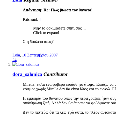
Απάντηση: Re: Πως βιωσα τον θανατο!
Kits said:
↑
Μην το δοκιμασετε σπιτι σας....
Click to expand...
Στη δουλεια ισως?
Lola
,
10 Σεπτεμβρίου 2007
#4
dora_salonica
Contributor
Mirella, είσαι ένα φοβερά ευαίσθητο άτομο. Ελπίζω να 
κόσμος χωρίς Mirella δεν θα είναι ίδιος και το εννοώ. Ε
Η εμπειρία του θανάτου όπως την περιέγραψες ήταν συ
απάνθρωπη ζωή. Αλλά δεν θα έπρεπε να φοβόμαστε ούτε τ
Δεν το πιστεύω ότι τα λέω εγώ αυτά, το πλέον αυτοκατ