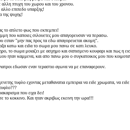
 αλλη πτυχη του χωρου και του χρονου.
 αλλο επιπεδο υπαρξης!
α της ψυχης!
ας το απλετο φως που εκπεμπει!
αμμη που καποιες σιλουετες μου απαγορευσαν να περασω.
υ ειπαν "μην πας προς τα εδω απαγορευεται ακομη".
αξα κατω και ειδα το σωμα μου πανω σε κατι λευκο.
ηρο, το σωμα μοιαζει με ασχημο και σαπισμενο κουφαρι και πως η ει
μου ηταν καμμενα, και απο πανω μου ο συγκατοικος μου που κοιμοτα
 γιατροι εδωσαν εναν τεραστιο αγωνα να με επαναφερουν.
ενετης τυφλο εχοντας μεταθανατια εμπειρια να ειδε χρωματα, να ειδε 
 τυφλο???
ακαρισμα που ειχα δει!
ε το κοκκινο. Και ηταν ακριβως εκεινη την ωρα!!!