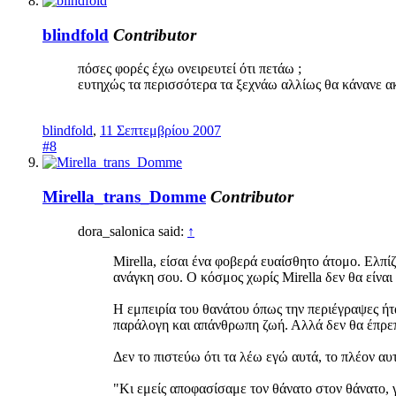
blindfold
Contributor
πόσες φορές έχω ονειρευτεί ότι πετάω ;
ευτηχώς τα περισσότερα τα ξεχνάω αλλίως θα κάνανε ακ
blindfold
,
11 Σεπτεμβρίου 2007
#8
Mirella_trans_Domme
Contributor
dora_salonica said:
↑
Mirella, είσαι ένα φοβερά ευαίσθητο άτομο. Ελπί
ανάγκη σου. Ο κόσμος χωρίς Mirella δεν θα είναι 
Η εμπειρία του θανάτου όπως την περιέγραψες ήτ
παράλογη και απάνθρωπη ζωή. Αλλά δεν θα έπρεπε 
Δεν το πιστεύω ότι τα λέω εγώ αυτά, το πλέον αυ
"Κι εμείς αποφασίσαμε τον θάνατο στον θάνατο, 