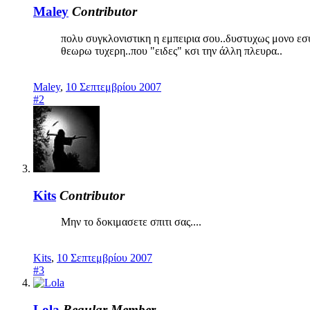
Maley
Contributor
πολυ συγκλονιστικη η εμπειρια σου..δυστυχως μονο εσυ
θεωρω τυχερη..που "ειδες" κσι την άλλη πλευρα..
Maley
,
10 Σεπτεμβρίου 2007
#2
Kits
Contributor
Μην το δοκιμασετε σπιτι σας....
Kits
,
10 Σεπτεμβρίου 2007
#3
Lola
Regular Member