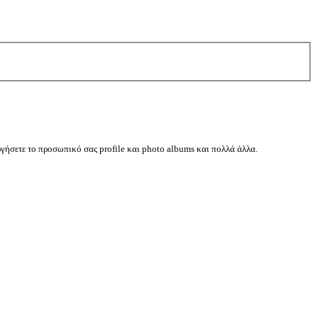
ργήσετε το προσωπικό σας profile και photo albums και πολλά άλλα.