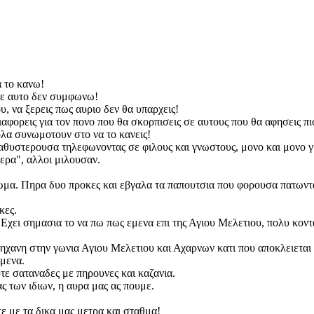
 το κανω!
 σε αυτο δεν συμφωνω!
, να ξερεις πως αυριο δεν θα υπαρχεις!
ιαφορεις για τον πονο που θα σκορπισεις σε αυτους που θα αφησεις π
ολα συνωμοτουν στο να το κανεις!
αθυστερουσα τηλεφωνοντας σε φιλους και γνωστους, μονο και μονο γ
τερα", αλλοι μιλουσαν.
ατωμα. Πηρα δυο προκες και εβγαλα τα παπουτσια που φορουσα πατωντ
κες.
 Εχει σημασια το να πω πως εμενα επι της Αγιου Μελετιου, πολυ κον
μηχανη στην γωνια Αγιου Μελετιου και Αχαρνων κατι που αποκλειεται 
εμενα.
τε σαταναδες με πηρουνες και καζανια.
ς των ιδιων, η αυρα μας ας πουμε.
ε με τα δικα μας μετρα και σταθμα!