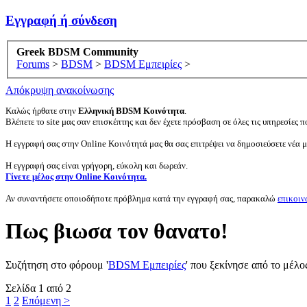
Εγγραφή ή σύνδεση
Greek BDSM Community
Forums
>
BDSM
>
BDSM Εμπειρίες
>
Απόκρυψη ανακοίνωσης
Καλώς ήρθατε στην
Ελληνική BDSM Κοινότητα
.
Βλέπετε το site μας σαν επισκέπτης και δεν έχετε πρόσβαση σε όλες τις υπηρεσίες πο
Η εγγραφή σας στην Online Κοινότητά μας θα σας επιτρέψει να δημοσιεύσετε νέα 
Η εγγραφή σας είναι γρήγορη, εύκολη και δωρεάν.
Γίνετε μέλος στην Online Κοινότητα.
Αν συναντήσετε οποιοδήποτε πρόβλημα κατά την εγγραφή σας, παρακαλώ
επικοιν
Πως βιωσα τον θανατο!
Συζήτηση στο φόρουμ '
BDSM Εμπειρίες
' που ξεκίνησε από το μέλ
Σελίδα 1 από 2
1
2
Επόμενη >