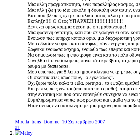
Μια αλλη πραγματικοτητα, ενας παραλληλος κοσμος, σε
Μια αλλη ζωη το ιδιο ευκολη η δυσκολη σαν αυτην, ενα
Κατι που βλεπεις οχι με τα υλικα ματια, αλλα με τα ματι
Εκπληξη!!!! Ο Θεος ΥΠΑΡΧΕΙ!!!!!!!!!!!!!!!!!!!!
Δεν εχει ομως καμμια σχεση με ο,τι μαθαινουμε!
Μια φωτεινη οντοτητα, κατι που σε γαληνευει οταν κοιτ
Ενοιωσα πως υπηρχε καποιο οριο, μια διαχωριστικη γρ
Μου εδωσαν να φαω κατι σαν φως, σαν ενεργεια, και μο
Ξαφνικα ενοιωσα ασχημα, ενοιωθα πως επεφτα και κοιτ
Να σημειωσω πως η επιστροφη ειναι κατι το πολυ οδυν
Συνηλθα στο νοσοκομειο, πανω στο κρεββατι, τα χερια 
ρευμα με διαπερασε.
Μου ειπε πως για 8 λεπτα ημουν κλινικα νεκρη, πως οι
Οι σκεπτικιστες ισως πουν, "ο εγκεφαλος".
Οχι ξερω πολυ καλα τι ειδα, ρωτησα , το εψαξα, εμαθα!
Και ρωτω, πως γινεται (απο αυτα που εμαθα), ατομο εκ γ
στην εντατικη και που οταν επανηλθε συνεχισε να ειναι
Συμπληρωματικα να πω πως ρωτησα και εμαθα για το τρ
Ηταν οντως ενα αυτοκινητο με μια μηχανη που παραβιασ
Mirella_trans_Domme
,
10 Σεπτεμβρίου 2007
#1